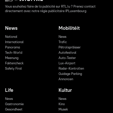
Vous souhaitez faire de la publicité sur RTL.lu ? Prenez contact
directement avec notre régie publicitaire IPLuxembourg
News
Mobilitéit
National
News
International
Trafic
Panorama
Pëtrolspräisser
Tech-World
Autofestival
Meenung
Auto-Tester
Faktencheck
Lux-Airport
Safety First
Radar-Kontrollen
Guidage Parking
Annoncen
Life
Kultur
News
News
Gastronomie
Kino
Gesondheet
Musek