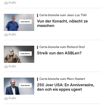
Audio
Carte blanche vum Jean-Luc Thill
Vun der Konscht, näischt ze
maachen
Audio
Carte blanche vum Richard Graf
Streik vun den ASBLen?
Audio
Carte blanche vum Marc Hostert
250 Joer USA: En Anniversaire,
den och eis eppes ugeet
Audio