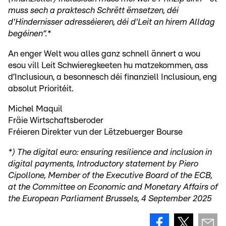
muss sech a praktesch Schrëtt ëmsetzen, déi
d'Hindernisser adresséieren, déi d'Leit an hirem Alldag
begéinen“.
*
An enger Welt wou alles ganz schnell ännert a wou
esou vill Leit Schwieregkeeten hu matzekommen, ass
d’Inclusioun, a besonnesch déi finanziell Inclusioun, eng
absolut Prioritéit.
Michel Maquil
Fräie Wirtschaftsberoder
Fréieren Direkter vun der Lëtzebuerger Bourse
*) The digital euro: ensuring resilience and inclusion in
digital payments, Introductory statement by Piero
Cipollone, Member of the Executive Board of the ECB,
at the Committee on Economic and Monetary Affairs of
the European Parliament Brussels, 4 September 2025