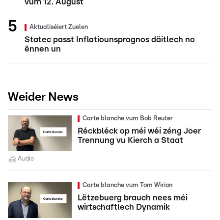
vum 12. August
Aktualiséiert Zuelen
Statec passt Inflatiounsprognos däitlech no
ënnen un
Weider News
Carte blanche vum Bob Reuter
Réckbléck op méi wéi zéng Joer
Trennung vu Kierch a Staat
Audio
Carte blanche vum Tom Wirion
Lëtzebuerg brauch nees méi
wirtschaftlech Dynamik