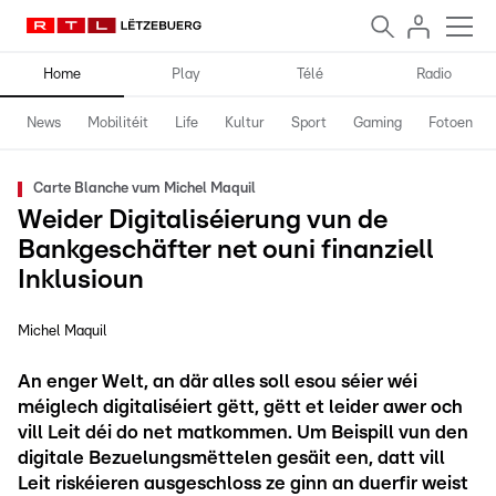
Home
Play
Télé
Radio
News
Mobilitéit
Life
Kultur
Sport
Gaming
Fotoen
Carte Blanche vum Michel Maquil
Weider Digitaliséierung vun de
Bankgeschäfter net ouni finanziell
Inklusioun
Michel Maquil
An enger Welt, an där alles soll esou séier wéi
méiglech digitaliséiert gëtt, gëtt et leider awer och
vill Leit déi do net matkommen. Um Beispill vun den
digitale Bezuelungsmëttelen gesäit een, datt vill
Leit riskéieren ausgeschloss ze ginn an duerfir weist