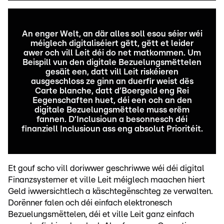
An enger Welt, an där alles soll esou séier wéi
méiglech digitaliséiert gëtt, gëtt et leider
awer och vill Leit déi do net matkommen. Um
Beispill vun den digitale Bezuelungsmëttelen
gesäit een, datt vill Leit riskéieren
ausgeschloss ze ginn an duerfir weist dës
Carte blanche, datt d’Boergeld eng Rei
Eegenschaften huet, déi een och an den
digitale Bezuelungsmëttele muss erëm
fannen. D’Inclusioun a besonnesch déi
finanziell Inclusioun ass eng absolut Prioritéit.
Et gouf scho vill doriwwer geschriwwe wéi déi digital
Finanzsystemer et ville Leit méiglech maachen hiert
Geld iwwersichtlech a käschtegënschteg ze verwalten.
Dorënner falen och déi einfach elektronesch
Bezuelungsmëttelen, déi et ville Leit ganz einfach