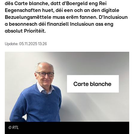
dës Carte blanche, datt d’Boergeld eng Rei
Eegenschaften huet, déi een och an den digitale
Bezuelungsmëttele muss erëm fannen. D’Inclusioun
a besonnesch déi finanziell Inclusioun ass eng
absolut Prioritéit.
Update:
05.11.2025 13:26
©
RTL