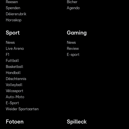
Reesen
Bicher
Spenden
Agenda
Déiererubrik
Horoskop
Sport
Gaming
News
News
Live Arena
Review
F1
E-sport
Futtball
Basketball
Handball
Dëschtennis
Volleyball
Vëlossport
Auto-Moto
E-Sport
Weider Sportaarten
Fotoen
Spilleck