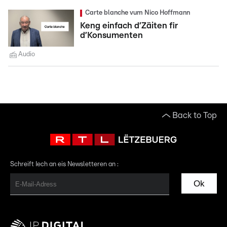
Carte blanche vum Nico Hoffmann
Keng einfach d’Zäiten fir
d’Konsumenten
Audio
Back to Top
Schreift Iech an eis Newsletteren an :
Ok