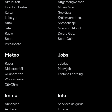
Aktualitéit
Allgemengwëssen
Events a Fester
Musek Quiz
Kultur
Geo Quiz
Lifestyle
Kräizwuerträtsel
Auto
Sproochespill
Télé
Quiz vum Mount
Radio
Déiere Quiz
Sport
Sport Quiz
Pressphoto
Meteo
Jobs
Radar
Jobdag
Nidderschléi
Moovijob
Quantitéiten
Lifelong Learning
Wandvitessen
CityClim
Immo
Info
Annoncen
Services de garde
Artikelen
Loterie