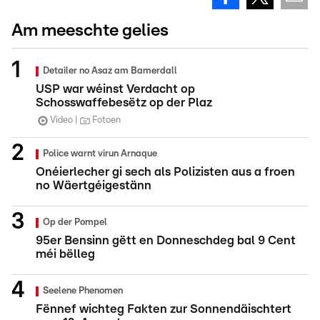
Am meeschte gelies
Detailer no Asaz am Bamerdall
USP war wéinst Verdacht op
Schosswaffebesëtz op der Plaz
Video
Fotoen
Police warnt virun Arnaque
Onéierlecher gi sech als Polizisten aus a froen
no Wäertgéigestänn
Op der Pompel
95er Bensinn gëtt en Donneschdeg bal 9 Cent
méi bëlleg
Seelene Phenomen
Fënnef wichteg Fakten zur Sonnendäischtert