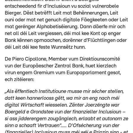
entscheedend fir d'Inclusioun vu sozial vulnerabele
Bierger. Dëst betrëfft Leit mat Behënnerungen, Leit
ouni oder mat net genuch digitale Fäegkeeten oder Leit
mat gerénger Alphabetiséierung. Dann däerfe mir och
net all déi Leit vergiessen, déi mol kee Kont op enger
Bank kënnen opmaachen, dorënner d’Flüchtlingen oder
déi Leit déi kee feste Wunnsëtz hunn.
De Piero Cipollone, Member vum Direktiounscomité
vun der Europäescher Zentral Bank, huet kierzlech
virun engem Gremium vum Europaparlament gesot,
ech zitéieren:
„Als ëffentlech Institutioune musse mir sécher stellen,
datt keen hannerlooss gëtt, wa mir an eng nach méi
digital Wirtschaft wiesselen. Zënter Joerzéngte war
Boergeld e Grondstee vun der finanzieller Inclusioun –
si ass jidderengem zougänglech, erlaabt et autonom ze
sinn a schaaft Vertrauen“..... D'Ofsécherung vun der
(finanzieller) Inclusioun muss méi wéi e Prinzip sinn - et