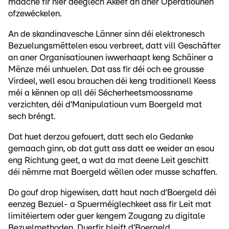
maache fir hier deeglech Akeef an aner Operatiounen
ofzewéckelen.
An de skandinavesche Länner sinn déi elektronesch
Bezuelungsmëttelen esou verbreet, datt vill Geschäfter
an aner Organisatiounen iwwerhaapt keng Schäiner a
Mënze méi unhuelen. Dat ass fir déi och ee grousse
Virdeel, well esou brauchen déi keng traditionell Keess
méi a kënnen op all déi Sécherheetsmoossname
verzichten, déi d’Manipulatioun vum Boergeld mat
sech bréngt.
Dat huet derzou gefouert, datt sech elo Gedanke
gemaach ginn, ob dat gutt ass datt ee weider an esou
eng Richtung geet, a wat da mat deene Leit geschitt
déi nëmme mat Boergeld wëllen oder musse schaffen.
Do gouf drop higewisen, datt haut nach d‘Boergeld déi
eenzeg Bezuel- a Spuerméiglechkeet ass fir Leit mat
limitéiertem oder guer kengem Zougang zu digitale
Bezuelmethoden. Duerfir bleift d’Boergeld