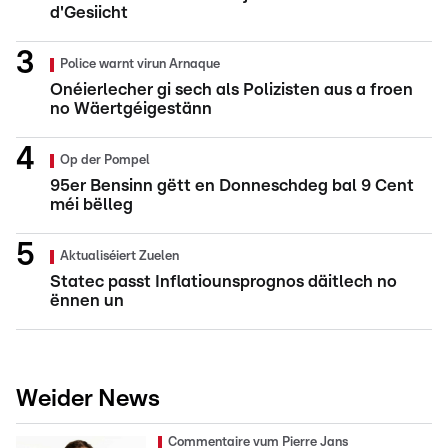
d'Gesiicht
Police warnt virun Arnaque
Onéierlecher gi sech als Polizisten aus a froen
no Wäertgéigestänn
Op der Pompel
95er Bensinn gëtt en Donneschdeg bal 9 Cent
méi bëlleg
Aktualiséiert Zuelen
Statec passt Inflatiounsprognos däitlech no
ënnen un
Weider News
Commentaire vum Pierre Jans