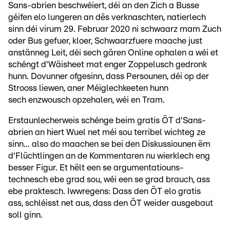
Sans-abrien beschwéiert, déi an den Zich a Busse
géifen elo lungeren an dës verknaschten, natierlech
sinn déi virum 29. Februar 2020 ni schwaarz mam Zuch
oder Bus gefuer, kloer, Schwaarzfuere maache just
anstänneg Leit, déi sech gären Online ophalen a wéi et
schéngt d'Wäisheet mat enger Zoppelusch gedronk
hunn. Dovunner ofgesinn, dass Persounen, déi op der
Strooss liewen, aner Méiglechkeeten hunn
sech enzwousch opzehalen, wéi en Tram.
Erstaunlecherweis schénge beim gratis ÖT d'Sans-
abrien an hiert Wuel net méi sou terribel wichteg ze
sinn... also do maachen se bei den Diskussiounen ëm
d'Flüchtlingen an de Kommentaren nu wierklech eng
besser Figur. Et hëlt een se argumentatiouns-
technesch ebe grad sou, wéi een se grad brauch, ass
ebe praktesch. Iwwregens: Dass den ÖT elo gratis
ass, schléisst net aus, dass den ÖT weider ausgebaut
soll ginn.