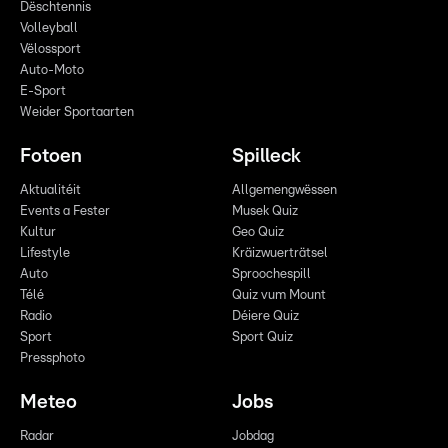
Dëschtennis
Volleyball
Vëlossport
Auto-Moto
E-Sport
Weider Sportaarten
Fotoen
Spilleck
Aktualitéit
Allgemengwëssen
Events a Fester
Musek Quiz
Kultur
Geo Quiz
Lifestyle
Kräizwuerträtsel
Auto
Sproochespill
Télé
Quiz vum Mount
Radio
Déiere Quiz
Sport
Sport Quiz
Pressphoto
Meteo
Jobs
Radar
Jobdag