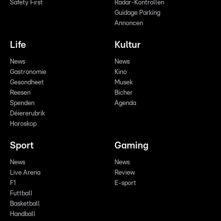
Safety First
Radar-Kontrollen
Guidage Parking
Annoncen
Life
Kultur
News
News
Gastronomie
Kino
Gesondheet
Musek
Reesen
Bicher
Spenden
Agenda
Déiererubrik
Horoskop
Sport
Gaming
News
News
Live Arena
Review
F1
E-sport
Futtball
Basketball
Handball