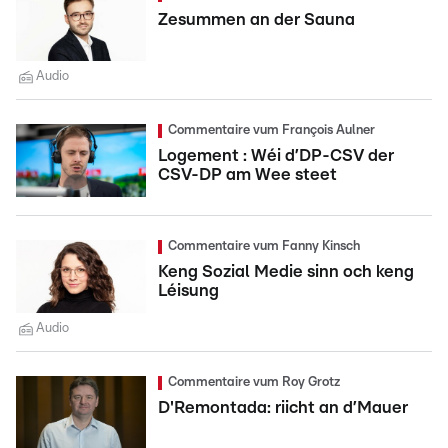
Zesummen an der Sauna
Audio
Commentaire vum François Aulner
Logement : Wéi d’DP-CSV der
CSV-DP am Wee steet
Commentaire vum Fanny Kinsch
Keng Sozial Medie sinn och keng
Léisung
Audio
Commentaire vum Roy Grotz
D'Remontada: riicht an d’Mauer