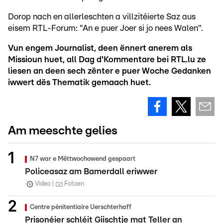
Dorop nach en allerleschten a villzitéierte Saz aus
eisem RTL-Forum: "An e puer Joer si jo nees Walen".
Vun engem Journalist, deen ënnert anerem als
Missioun huet, all Dag d'Kommentare bei RTL.lu ze
liesen an deen sech zënter e puer Woche Gedanken
iwwert dës Thematik gemaach huet.
Am meeschte gelies
N7 war e Mëttwochowend gespaart
Policeasaz am Bamerdall eriwwer
Video
Fotoen
Centre pénitentiaire Uerschterhaff
Prisonéier schléit Giischtje mat Teller an