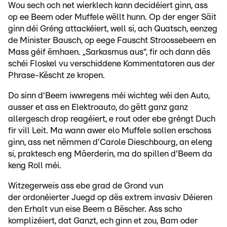
Wou sech och net wierklech kann decidéiert ginn, ass
op ee Beem oder Muffele wëllt hunn. Op der enger Säit
ginn déi Gréng attackéiert, well si, ach Quatsch, eenzeg
de Minister Bausch, op eege Fauscht Stroossebeem en
Mass géif ëmhaen. „Sarkasmus aus“, fir och dann dës
schéi Floskel vu verschiddene Kommentatoren aus der
Phrase-Këscht ze kropen.
Do sinn d'Beem iwwregens méi wichteg wéi den Auto,
ausser et ass en Elektroauto, do gëtt ganz ganz
allergesch drop reagéiert, e rout oder ebe gréngt Duch
fir vill Leit. Ma wann awer elo Muffele sollen erschoss
ginn, ass net nëmmen d'Carole Dieschbourg, an eleng
si, praktesch eng Mäerderin, ma do spillen d'Beem da
keng Roll méi.
Witzegerweis ass ebe grad de Grond vun
der ordonéierter Juegd op dës extrem invasiv Déieren
den Erhalt vun eise Beem a Bëscher. Ass scho
komplizéiert, dat Ganzt, ech ginn et zou, Bam oder