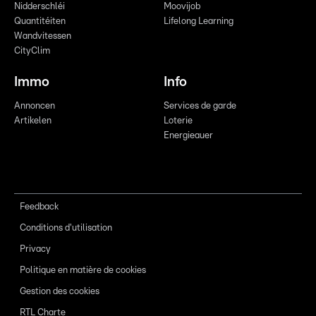
Nidderschléi
Moovijob
Quantitéiten
Lifelong Learning
Wandvitessen
CityClim
Immo
Info
Annoncen
Services de garde
Artikelen
Loterie
Energieauer
Feedback
Conditions d'utilisation
Privacy
Politique en matière de cookies
Gestion des cookies
RTL Charte