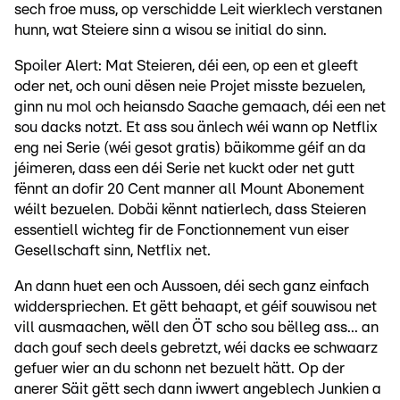
sech froe muss, op verschidde Leit wierklech verstanen
hunn, wat Steiere sinn a wisou se initial do sinn.
Spoiler Alert: Mat Steieren, déi een, op een et gleeft
oder net, och ouni dësen neie Projet misste bezuelen,
ginn nu mol och heiansdo Saache gemaach, déi een net
sou dacks notzt. Et ass sou änlech wéi wann op Netflix
eng nei Serie (wéi gesot gratis) bäikomme géif an da
jéimeren, dass een déi Serie net kuckt oder net gutt
fënnt an dofir 20 Cent manner all Mount Abonement
wéilt bezuelen. Dobäi kënnt natierlech, dass Steieren
essentiell wichteg fir de Fonctionnement vun eiser
Gesellschaft sinn, Netflix net.
An dann huet een och Aussoen, déi sech ganz einfach
widderspriechen. Et gëtt behaapt, et géif souwisou net
vill ausmaachen, wëll den ÖT scho sou bëlleg ass... an
dach gouf sech deels gebretzt, wéi dacks ee schwaarz
gefuer wier an du schonn net bezuelt hätt. Op der
anerer Säit gëtt sech dann iwwert angeblech Junkien a