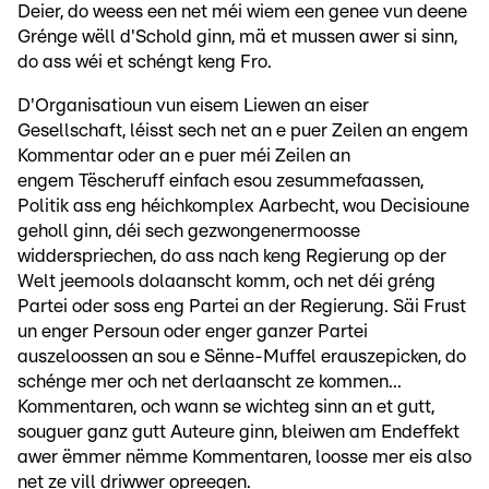
Deier, do weess een net méi wiem een genee vun deene
Grénge wëll d'Schold ginn, mä et mussen awer si sinn,
do ass wéi et schéngt keng Fro.
D'Organisatioun vun eisem Liewen an eiser
Gesellschaft, léisst sech net an e puer Zeilen an engem
Kommentar oder an e puer méi Zeilen an
engem Tëscheruff einfach esou zesummefaassen,
Politik ass eng héichkomplex Aarbecht, wou Decisioune
geholl ginn, déi sech gezwongenermoosse
widderspriechen, do ass nach keng Regierung op der
Welt jeemools dolaanscht komm, och net déi gréng
Partei oder soss eng Partei an der Regierung. Säi Frust
un enger Persoun oder enger ganzer Partei
auszeloossen an sou e Sënne-Muffel erauszepicken, do
schénge mer och net derlaanscht ze kommen...
Kommentaren, och wann se wichteg sinn an et gutt,
souguer ganz gutt Auteure ginn, bleiwen am Endeffekt
awer ëmmer nëmme Kommentaren, loosse mer eis also
net ze vill driwwer opreegen.