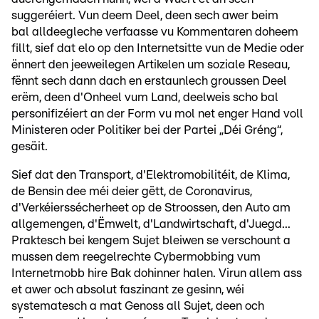
suggeréiert. Vun deem Deel, deen sech awer beim
bal alldeegleche verfaasse vu Kommentaren doheem
fillt, sief dat elo op den Internetsitte vun de Medie oder
ënnert den jeeweilegen Artikelen um soziale Reseau,
fënnt sech dann dach en erstaunlech groussen Deel
erëm, deen d'Onheel vum Land, deelweis scho bal
personifizéiert an der Form vu mol net enger Hand voll
Ministeren oder Politiker bei der Partei „Déi Gréng“,
gesäit.
Sief dat den Transport, d'Elektromobilitéit, de Klima,
de Bensin dee méi deier gëtt, de Coronavirus,
d'Verkéierssécherheet op de Stroossen, den Auto am
allgemengen, d'Ëmwelt, d'Landwirtschaft, d'Juegd...
Praktesch bei kengem Sujet bleiwen se verschount a
mussen dem reegelrechte Cybermobbing vum
Internetmobb hire Bak dohinner halen. Virun allem ass
et awer och absolut faszinant ze gesinn, wéi
systematesch a mat Genoss all Sujet, deen och