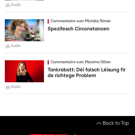
Audio
Commentaire vum Michèle Sinner
Spezifesch Circonstancen
Audio
Commentaire vum Maxime Gillen
Tankrabatt: Déi falsch Léisung fir
de richtege Problem
Audio
Back to Top