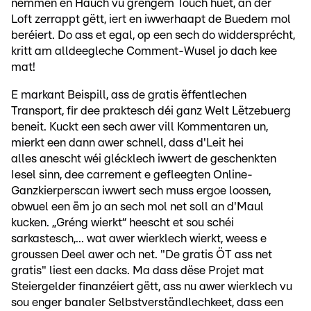
nëmmen en Hauch vu gréngem Touch huet, an der
Loft zerrappt gëtt, iert en iwwerhaapt de Buedem mol
beréiert. Do ass et egal, op een sech do widdersprécht,
kritt am alldeegleche Comment-Wusel jo dach kee
mat!
E markant Beispill, ass de gratis ëffentlechen
Transport, fir dee praktesch déi ganz Welt Lëtzebuerg
beneit. Kuckt een sech awer vill Kommentaren un,
mierkt een dann awer schnell, dass d'Leit hei
alles anescht wéi glécklech iwwert de geschenkten
Iesel sinn, dee carrement e gefleegten Online-
Ganzkierperscan iwwert sech muss ergoe loossen,
obwuel een ëm jo an sech mol net soll an d'Maul
kucken. „Gréng wierkt“ heescht et sou schéi
sarkastesch,... wat awer wierklech wierkt, weess e
groussen Deel awer och net. "De gratis ÖT ass net
gratis" liest een dacks. Ma dass dëse Projet mat
Steiergelder finanzéiert gëtt, ass nu awer wierklech vu
sou enger banaler Selbstverständlechkeet, dass een