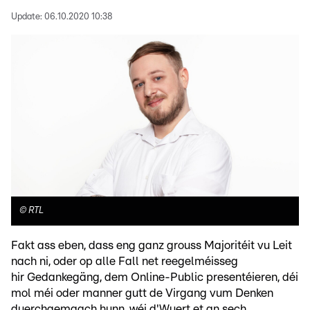
Update:
06.10.2020 10:38
©
RTL
Fakt ass eben, dass eng ganz grouss Majoritéit vu Leit
nach ni, oder op alle Fall net reegelméisseg
hir Gedankegäng, dem Online-Public presentéieren, déi
mol méi oder manner gutt de Virgang vum Denken
duerchgemaach hunn, wéi d'Wuert et an sech