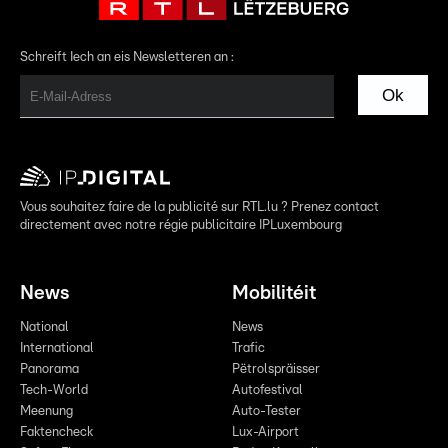
Schreift Iech an eis Newsletteren an :
Ok
Vous souhaitez faire de la publicité sur RTL.lu ? Prenez contact
directement avec notre régie publicitaire IPLuxembourg
News
Mobilitéit
National
News
International
Trafic
Panorama
Pëtrolspräisser
Tech-World
Autofestival
Meenung
Auto-Tester
Faktencheck
Lux-Airport