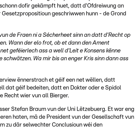
 schonn dofir gekämpft huet, datt d'Ofdreiwung an
hir Gesetzpropositioun geschriwwen hunn - de Grond
vun de Fraen ni a Sécherheet sinn an datt d'Recht op
n. Wann der elo frot, ob et dann den Ament
 net geféierlech ass a well d'Leit e Konsens kënne
ze schwätzen. Wa mir bis an enger Kris sinn dann ass
rview ënnerstrach et géif een net wëllen, datt
l dat géif bedeiten, datt en Dokter oder e Spidol
 Recht wier vun all Bierger.
esser Stefan Braum vun der Uni Lëtzebuerg. Et war eng
eren haten, mä de President vun der Gesellschaft vun
um zu där selwechter Conclusioun wéi den