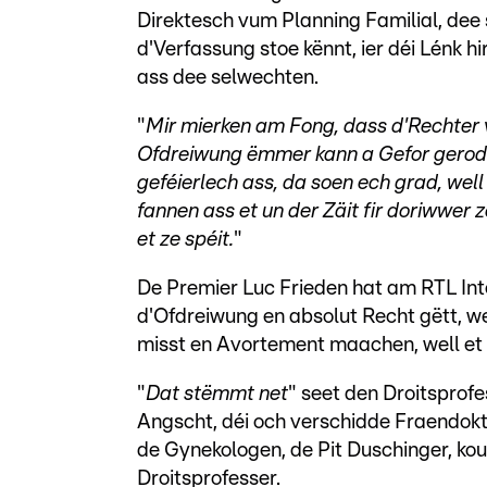
Direktesch vum Planning Familial, dee
d'Verfassung stoe kënnt, ier déi Lénk 
ass dee selwechten.
"
Mir mierken am Fong, dass d'Rechter 
Ofdreiwung ëmmer kann a Gefor gerode
geféierlech ass, da soen ech grad, well
fannen ass et un der Zäit fir doriwwer 
et ze spéit.
"
De Premier Luc Frieden hat am RTL Inte
d'Ofdreiwung en absolut Recht gëtt, wel
misst en Avortement maachen, well et e
"
Dat stëmmt net
" seet den Droitsprof
Angscht, déi och verschidde Fraendokt
de Gynekologen, de Pit Duschinger, ko
Droitsprofesser.