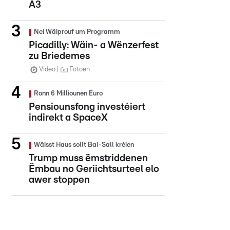
A3
Nei Wäiprouf um Programm
Picadilly: Wäin- a Wënzerfest
zu Briedemes
Video
Fotoen
Ronn 6 Milliounen Euro
Pensiounsfong investéiert
indirekt a SpaceX
Wäisst Haus sollt Bal-Sall kréien
Trump muss ëmstriddenen
Ëmbau no Geriichtsurteel elo
awer stoppen