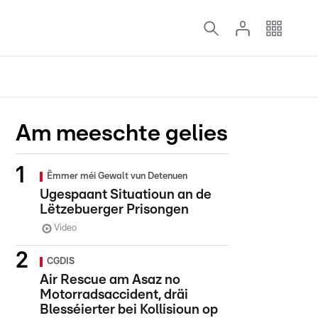
Am meeschte gelies
Ëmmer méi Gewalt vun Detenuen
Ugespaant Situatioun an de
Lëtzebuerger Prisongen
Video
CGDIS
Air Rescue am Asaz no
Motorradsaccident, dräi
Blesséierter bei Kollisioun op