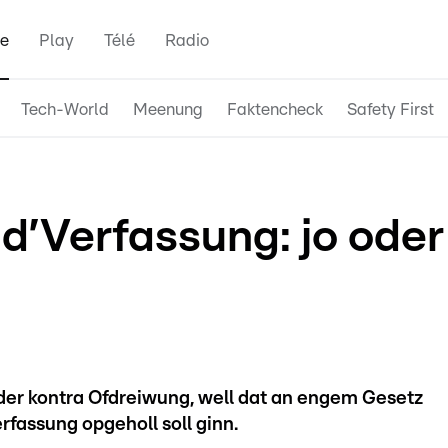
e
Play
Télé
Radio
Tech-World
Meenung
Faktencheck
Safety First
d’Verfassung: jo oder
oder kontra Ofdreiwung, well dat an engem Gesetz
rfassung opgeholl soll ginn.