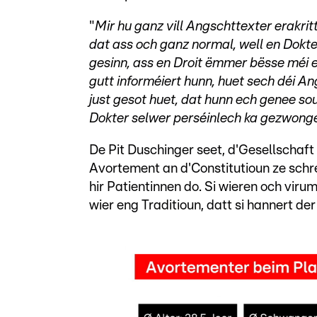
"
Mir hu ganz vill Angschttexter erakri
dat ass och ganz normal, well en Dokte
gesinn, ass en Droit ëmmer bësse méi 
gutt informéiert hunn, huet sech déi A
just gesot huet, dat hunn ech genee sou
Dokter selwer perséinlech ka gezwong
De Pit Duschinger seet, d'Gesellschaft
Avortement an d'Constitutioun ze schr
hir Patientinnen do. Si wieren och viru
wier eng Traditioun, datt si hannert de