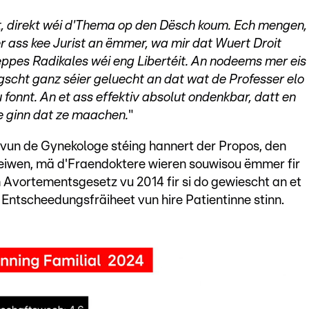
tt, direkt wéi d'Thema op den Dësch koum. Ech mengen,
r ass kee Jurist an ëmmer, wa mir dat Wuert Droit
eppes Radikales wéi eng Libertéit. An nodeems mer eis
ngscht ganz séier geluecht an dat wat de Professer elo
 fonnt. An et ass effektiv absolut ondenkbar, datt en
e ginn dat ze maachen.
"
 vun de Gynekologe stéing hannert der Propos, den
eiwen, mä d'Fraendoktere wieren souwisou ëmmer fir
m Avortementsgesetz vu 2014 fir si do gewiescht an et
r Entscheedungsfräiheet vun hire Patientinne stinn.