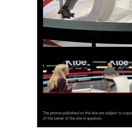
The photos published on this site are subject to copy
of the owner of the site in question.