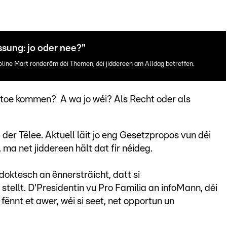
ssung: jo oder nee?"
ine Mart ronderëm déi Themen, déi jiddereen am Alldag betreffen.
stoe kommen? A wa jo wéi? Als Recht oder als
der Tëlee. Aktuell läit jo eng Gesetzpropos vun déi
ma net jiddereen hält dat fir néideg.
ktesch an ënnersträicht, datt si
tellt. D'Presidentin vu Pro Familia an infoMann, déi
ënnt et awer, wéi si seet, net opportun un