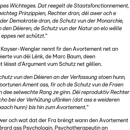
ppes Wichteges. Dat reegelt de Staatsfonctionnement,
wichteg Prinzippien, Rechter dran, déi awer och e
 der Demokratie dran, de Schutz vun der Monarchie,
 den Déieren, de Schutz vun der Natur an elo wëlle
eppes net schützt.
"
e Kayser-Wengler nennt fir den Avortement net an
ierte vun déi Lénk, de Marc Baum, deen
 léisst d'Argument vum Schutz net gëllen.
Schutz vun den Déieren an der Verfassung stoen hunn,
ortunen Ament ass, fir och de Schutz vun de Fraen
en dee selwechte Rang ze ginn. Déi reproduktiv Rechter
scho bei der Verhütung ufänken (dat ass e weideren
maach hunn) bis hin zum Avortement.
"
wer och wat dat der Fra bréngt wann den Avortement
Gérard ass Psychologin, Psychotherapeutin an