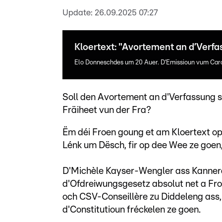
Update:
26.09.2025 07:27
Kloertext: "Avortement an d’Verfa
Elo Donneschdes um 20 Auer. D‘Emissioun vum Carol
Soll den Avortement an d'Verfassung 
Fräiheet vun der Fra?
Ëm déi Froen goung et am Kloertext op 
Lénk um Dësch, fir op dee Wee ze goen, 
D'Michèle Kayser-Wengler ass Kannerdo
d'Ofdreiwungsgesetz absolut net a Fro s
och CSV-Conseillère zu Diddeleng ass, f
d'Constitutioun fréckelen ze goen.