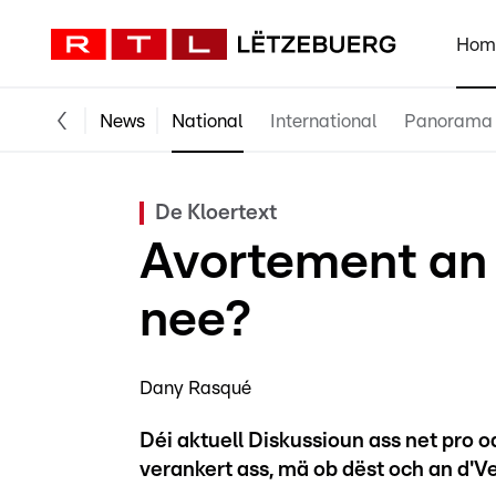
Hom
News
National
International
Panorama
De Kloertext
Avortement an 
nee?
Dany Rasqué
Déi aktuell Diskussioun ass net pro 
verankert ass, mä ob dëst och an d'Ve