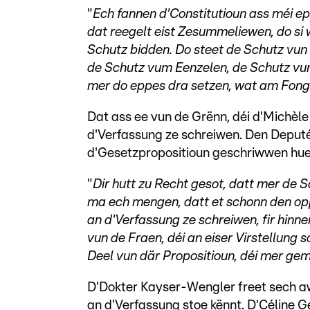
"
Ech fannen d'Constitutioun ass méi e
dat reegelt eist Zesummeliewen, do si 
Schutz bidden.
Do steet de Schutz vun
de Schutz vum Eenzelen, de Schutz vun
mer do eppes dra setzen, wat am Fong 
Dat ass ee vun de Grënn, déi d'Michèl
d'Verfassung ze schreiwen. Den Deputé
d'Gesetzpropositioun geschriwwen huet
"
Dir hutt zu Recht gesot, datt mer de 
ma ech mengen, datt et schonn den opp
an d'Verfassung ze schreiwen, fir hinn
vun de Fraen, déi an eiser Virstellung 
Deel vun där Propositioun, déi mer ge
D'Dokter Kayser-Wengler freet sech a
an d'Verfassung stoe kënnt. D'Céline 