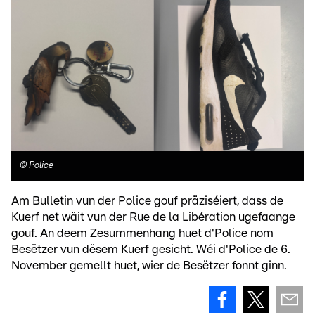
©
Police
Am Bulletin vun der Police gouf präziséiert, dass de
Kuerf net wäit vun der Rue de la Libération ugefaange
gouf. An deem Zesummenhang huet d'Police nom
Besëtzer vun dësem Kuerf gesicht. Wéi d'Police de 6.
November gemellt huet, wier de Besëtzer fonnt ginn.