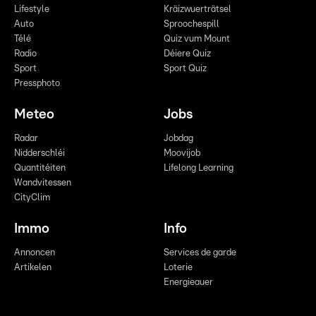
Lifestyle
Kräizwuerträtsel
Auto
Sproochespill
Télé
Quiz vum Mount
Radio
Déiere Quiz
Sport
Sport Quiz
Pressphoto
Meteo
Jobs
Radar
Jobdag
Nidderschléi
Moovijob
Quantitéiten
Lifelong Learning
Wandvitessen
CityClim
Immo
Info
Annoncen
Services de garde
Artikelen
Loterie
Energieauer