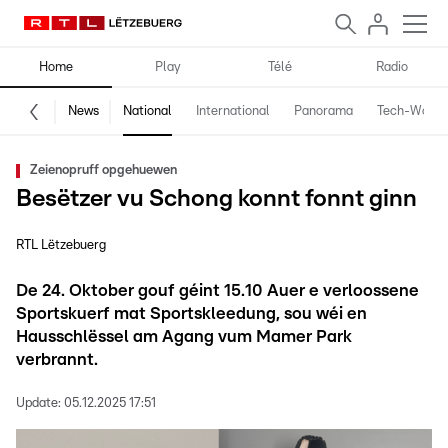
Home
Play
Télé
Radio
News
National
International
Panorama
Tech-World
Zeienopruff opgehuewen
Besëtzer vu Schong konnt fonnt ginn
RTL Lëtzebuerg
De 24. Oktober gouf géint 15.10 Auer e verloossene
Sportskuerf mat Sportskleedung, sou wéi en
Hausschlëssel am Agang vum Mamer Park
verbrannt.
Update:
05.12.2025 17:51