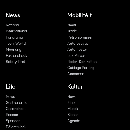
News
Mobilitéit
National
News
International
Trafic
Panorama
Pëtrolspräisser
Tech-World
Autofestival
Meenung
Auto-Tester
Faktencheck
Lux-Airport
Safety First
Radar-Kontrollen
Guidage Parking
Annoncen
Life
Kultur
News
News
Gastronomie
Kino
Gesondheet
Musek
Reesen
Bicher
Spenden
Agenda
Déiererubrik