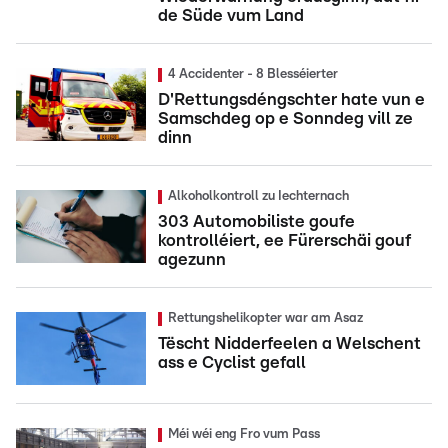
de Süde vum Land
4 Accidenter - 8 Blesséierter
D'Rettungsdéngschter hate vun e
Samschdeg op e Sonndeg vill ze
dinn
Alkoholkontroll zu Iechternach
303 Automobiliste goufe
kontrolléiert, ee Fürerschäi gouf
agezunn
Rettungshelikopter war am Asaz
Tëscht Nidderfeelen a Welschent
ass e Cyclist gefall
Méi wéi eng Fro vum Pass