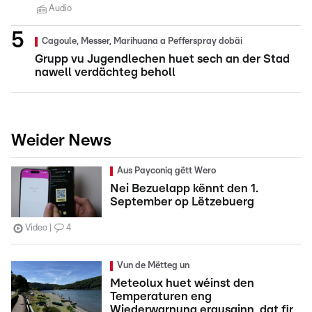
Audio
Cagoule, Messer, Marihuana a Pefferspray dobäi
Grupp vu Jugendlechen huet sech an der Stad
nawell verdächteg beholl
Weider News
Aus Payconiq gëtt Wero
Nei Bezuelapp kënnt den 1.
September op Lëtzebuerg
Video
4
Vun de Mëtteg un
Meteolux huet wéinst den
Temperaturen eng
Wiederwarnung erausginn, dat fir