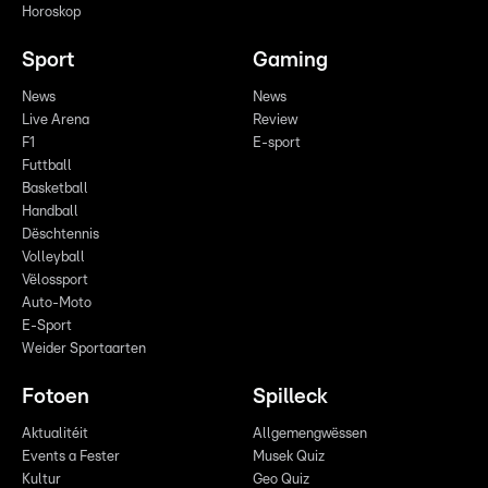
Horoskop
Sport
Gaming
News
News
Live Arena
Review
F1
E-sport
Futtball
Basketball
Handball
Dëschtennis
Volleyball
Vëlossport
Auto-Moto
E-Sport
Weider Sportaarten
Fotoen
Spilleck
Aktualitéit
Allgemengwëssen
Events a Fester
Musek Quiz
Kultur
Geo Quiz