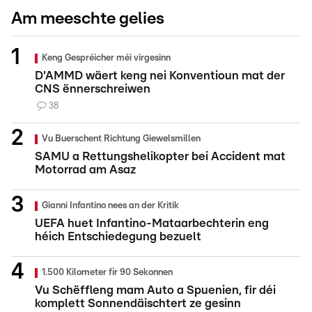
Am meeschte gelies
Keng Gespréicher méi virgesinn
D'AMMD wäert keng nei Konventioun mat der
CNS ënnerschreiwen
38
Vu Buerschent Richtung Giewelsmillen
SAMU a Rettungshelikopter bei Accident mat
Motorrad am Asaz
Gianni Infantino nees an der Kritik
UEFA huet Infantino-Mataarbechterin eng
héich Entschiedegung bezuelt
1.500 Kilometer fir 90 Sekonnen
Vu Schëffleng mam Auto a Spuenien, fir déi
komplett Sonnendäischtert ze gesinn