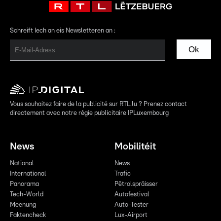
Schreift Iech an eis Newsletteren an :
Ok
Vous souhaitez faire de la publicité sur RTL.lu ? Prenez contact
directement avec notre régie publicitaire IPLuxembourg
News
Mobilitéit
National
News
International
Trafic
Panorama
Pëtrolspräisser
Tech-World
Autofestival
Meenung
Auto-Tester
Faktencheck
Lux-Airport