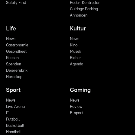
Safety First
Radar-Kontrollen
Guidage Parking
Annoncen
Life
Kultur
News
News
Gastronomie
Kino
Gesondheet
Musek
Reesen
Bicher
Spenden
Agenda
Déiererubrik
Horoskop
Sport
Gaming
News
News
Live Arena
Review
F1
E-sport
Futtball
Basketball
Handball