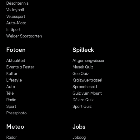
Dëschtennis
Volleyball
Vëlossport
Auto-Moto
E-Sport
Weider Sportaarten
Fotoen
Spilleck
Aktualitéit
Allgemengwëssen
Events a Fester
Musek Quiz
Kultur
Geo Quiz
Lifestyle
Kräizwuerträtsel
Auto
Sproochespill
Télé
Quiz vum Mount
Radio
Déiere Quiz
Sport
Sport Quiz
Pressphoto
Meteo
Jobs
Radar
Jobdag