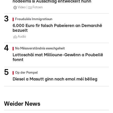
nodeems si Ausschlag entwéckelt hunn
Video
Fotoen
Frauduléis Immigratioun
6.000 Euro fir falsch Pabeieren an Demarchë
bezuelt
Audio
No Mëssverständnis ewechgeheit
Lottoschäi mat Millioune-Gewënn a Poubellë
fonnt
Op der Pompel
Diesel a Masutt ginn nach emol méi bëlleg
Weider News