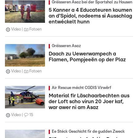
Gréisseren Asaz bei der Sportshal zu Housen
5 Kanner a 4 Educateuren koumen
an d'Spidol, nodeems si Ausschlag
entwéckelt hunn
Video
Fotoen
Gréisseren Asaz
Daach zu Uewerwampech a
Flamen, Pompjeeën op der Plaz
Video
Fotoen
Air Rescue mécht CGDIS Virwërf
Material fir Läschaarbechten aus
der Loft scho virun 20 Joer kaf,
war awer ni am Asaz
Video
15
Ee Stéck Geschicht fir de gudden Zweck