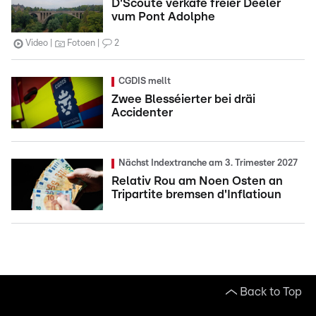
D'Scoute verkafe fréier Deeler
vum Pont Adolphe
Video
Fotoen
2
CGDIS mellt
Zwee Blesséierter bei dräi
Accidenter
Nächst Indextranche am 3. Trimester 2027
Relativ Rou am Noen Osten an
Tripartite bremsen d'Inflatioun
Back to Top