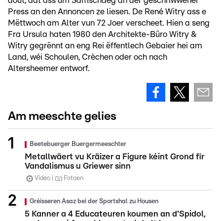
dout, dat ass um Samschdeg an der geschriwwener
Press an den Annoncen ze liesen. De René Witry ass e
Mëttwoch am Alter vun 72 Joer verscheet. Hien a seng
Fra Ursula haten 1980 den Architekte-Büro Witry &
Witry gegrënnt an eng Rei ëffentlech Gebaier hei am
Land, wéi Schoulen, Crèchen oder och nach
Altersheemer entworf.
Am meeschte gelies
Beetebuerger Buergermeeschter
Metallwäert vu Kräizer a Figure kéint Grond fir
Vandalismus u Griewer sinn
Video
Fotoen
Gréisseren Asaz bei der Sportshal zu Housen
5 Kanner a 4 Educateuren koumen an d'Spidol,