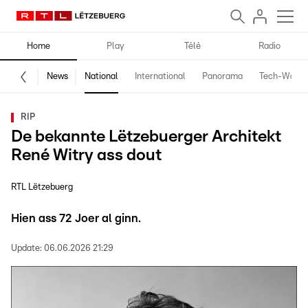
Home
Play
Télé
Radio
News
National
International
Panorama
Tech-World
RIP
De bekannte Lëtzebuerger Architekt
René Witry ass dout
RTL Lëtzebuerg
Hien ass 72 Joer al ginn.
Update:
06.06.2026 21:29