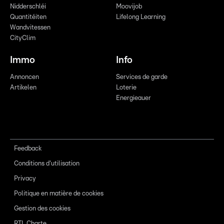
Nidderschléi
Moovijob
Quantitéiten
Lifelong Learning
Wandvitessen
CityClim
Immo
Info
Annoncen
Services de garde
Artikelen
Loterie
Energieauer
Feedback
Conditions d'utilisation
Privacy
Politique en matière de cookies
Gestion des cookies
RTL Charte