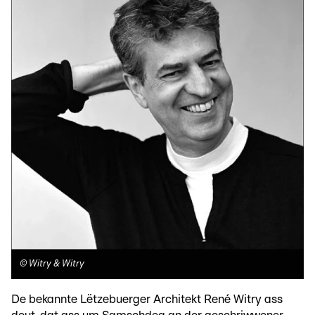
©
Witry & Witry
De bekannte Lëtzebuerger Architekt René Witry ass