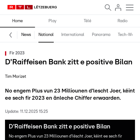
Home
Play
Télé
Radio
News
National
International
Panorama
Tech-World
Fir 2023
D'Raiffeisen Bank zitt e positive Bilan
Tim Morizet
No engem Plus vun 23 Milliounen d'lescht Joer, kéint
ee sech fir 2023 en änleche Chiffer erwaarden.
Update:
11.12.2025 15:25
D'Raiffeisen Bank zitt e positive Bilan
No engem Plus vun 23 Milliounen d'lëscht Joer, kéint ee sech fir