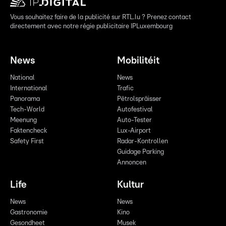
Vous souhaitez faire de la publicité sur RTL.lu ? Prenez contact
directement avec notre régie publicitaire IPLuxembourg
News
Mobilitéit
National
News
International
Trafic
Panorama
Pëtrolspräisser
Tech-World
Autofestival
Meenung
Auto-Tester
Faktencheck
Lux-Airport
Safety First
Radar-Kontrollen
Guidage Parking
Annoncen
Life
Kultur
News
News
Gastronomie
Kino
Gesondheet
Musek