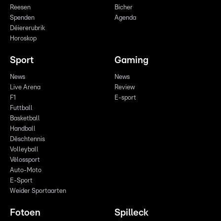
Reesen
Bicher
Spenden
Agenda
Déiererubrik
Horoskop
Sport
Gaming
News
News
Live Arena
Review
F1
E-sport
Futtball
Basketball
Handball
Dëschtennis
Volleyball
Vëlossport
Auto-Moto
E-Sport
Weider Sportaarten
Fotoen
Spilleck