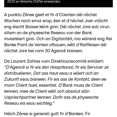
2023 en änleche Chiffer erwaarden.
A punkto Zënse geet et fir d'Clienten déi nächst
Wochen nach emol erop, éier et d'nächst Joer vläicht
eng éischt Baisse kéint ginn. Déi nächst Jore soll virun
allem an de physesche Reseau vun der Bank
investéiert ginn. Och an Digitalitéit, ma wärend eng Rei
Banke Point de Venten ofbauen, wëll d'Raiffeisen déi
nächst Jore bei ronn 30 Agencë bleiwen.
De Laurent Zahles vum Direktiounscomité erkläert:
"D'Agencë si fir eis den Haaptkanal, fir eis Servicer ze
distribuéieren. Dat ass haut esou a wäert och an
Zukunft esou bleiwen. Fir eis ass de Kontakt, deen ee
mam Client huet, essentiel. D'Bank muss de Client
kennen, mee de Client wëll och absolut säin
Uspriechpartner kennen. Dofir ass de physesche
Reseau eis esou wichteg.“
Héich Zënse si generell gutt fir d'Banken. Fir