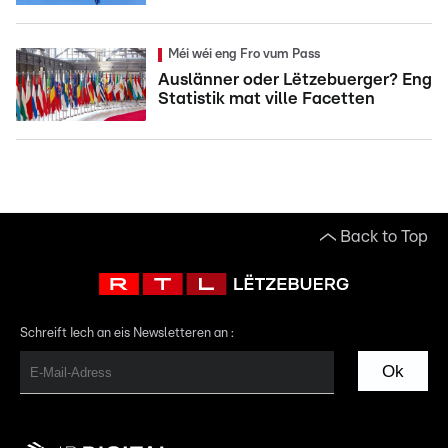
Méi wéi eng Fro vum Pass
Auslänner oder Lëtzebuerger? Eng
Statistik mat ville Facetten
Back to Top
Schreift Iech an eis Newsletteren an :
Ok