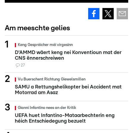
Am meeschte gelies
Keng Gespréicher méi virgesinn
D'AMMD wäert keng nei Konventioun mat der
CNS ënnerschreiwen
27
Vu Buerschent Richtung Giewelsmillen
SAMU a Rettungshelikopter bei Accident mat
Motorrad am Asaz
Gianni Infantino nees an der Kritik
UEFA huet Infantino-Mataarbechterin eng
héich Entschiedegung bezuelt