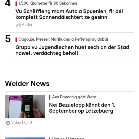
1.500 Kilometer fir 90 Sekonnen
Vu Schëffleng mam Auto a Spuenien, fir déi
komplett Sonnendäischtert ze gesinn
Audio
Cagoule, Messer, Marihuana a Pefferspray dobäi
Grupp vu Jugendlechen huet sech an der Stad
nawell verdächteg beholl
Weider News
Aus Payconiq gëtt Wero
Nei Bezuelapp kënnt den 1.
September op Lëtzebuerg
Video
0