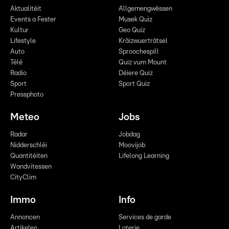
Aktualitéit
Allgemengwëssen
Events a Fester
Musek Quiz
Kultur
Geo Quiz
Lifestyle
Kräizwuerträtsel
Auto
Sproochespill
Télé
Quiz vum Mount
Radio
Déiere Quiz
Sport
Sport Quiz
Pressphoto
Meteo
Jobs
Radar
Jobdag
Nidderschléi
Moovijob
Quantitéiten
Lifelong Learning
Wandvitessen
CityClim
Immo
Info
Annoncen
Services de garde
Artikelen
Loterie