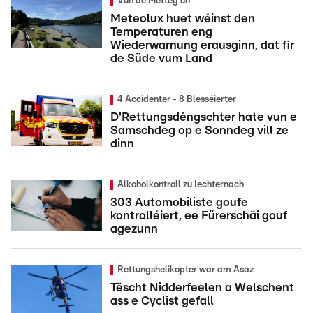
Vun de Mëtteg un
Meteolux huet wéinst den
Temperaturen eng
Wiederwarnung erausginn, dat fir
de Süde vum Land
4 Accidenter - 8 Blesséierter
D'Rettungsdéngschter hate vun e
Samschdeg op e Sonndeg vill ze
dinn
Alkoholkontroll zu Iechternach
303 Automobiliste goufe
kontrolléiert, ee Fürerschäi gouf
agezunn
Rettungshelikopter war am Asaz
Tëscht Nidderfeelen a Welschent
ass e Cyclist gefall