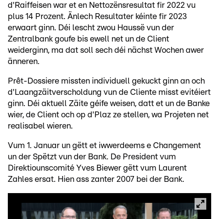
d'Raiffeisen war et en Nettozënsresultat fir 2022 vu
plus 14 Prozent. Änlech Resultater kéinte fir 2023
erwaart ginn. Déi lescht zwou Haussë vun der
Zentralbank goufe bis ewell net un de Client
weiderginn, ma dat soll sech déi nächst Wochen awer
änneren.
Prêt-Dossiere missten individuell gekuckt ginn an och
d'Laangzäitverscholdung vun de Cliente misst evitéiert
ginn. Déi aktuell Zäite géife weisen, datt et un de Banke
wier, de Client och op d'Plaz ze stellen, wa Projeten net
realisabel wieren.
Vum 1. Januar un gëtt et iwwerdeems e Changement
un der Spëtzt vun der Bank. De President vum
Direktiounscomité Yves Biewer gëtt vum Laurent
Zahles ersat. Hien ass zanter 2007 bei der Bank.