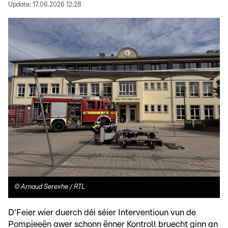
Update:
17.06.2026 12:28
©
Arnaud Serexhe / RTL
D'Feier wier duerch déi séier Interventioun vun de
Pompjeeën awer schonn ënner Kontroll bruecht ginn an