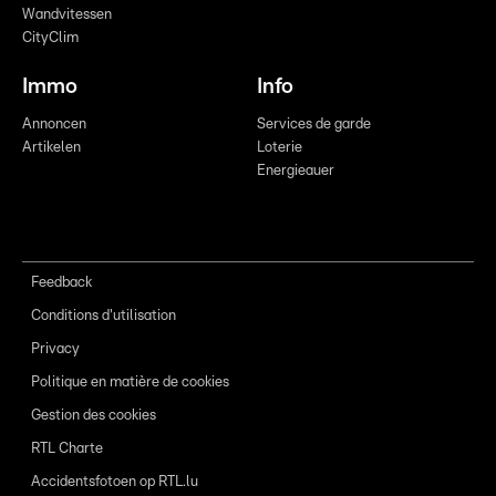
Wandvitessen
CityClim
Immo
Info
Annoncen
Services de garde
Artikelen
Loterie
Energieauer
Feedback
Conditions d'utilisation
Privacy
Politique en matière de cookies
Gestion des cookies
RTL Charte
Accidentsfotoen op RTL.lu