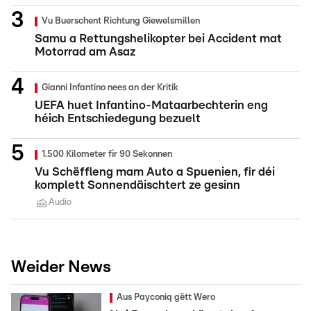
Vu Buerschent Richtung Giewelsmillen
Samu a Rettungshelikopter bei Accident mat
Motorrad am Asaz
Gianni Infantino nees an der Kritik
UEFA huet Infantino-Mataarbechterin eng
héich Entschiedegung bezuelt
1.500 Kilometer fir 90 Sekonnen
Vu Schëffleng mam Auto a Spuenien, fir déi
komplett Sonnendäischtert ze gesinn
Audio
Weider News
Aus Payconiq gëtt Wero