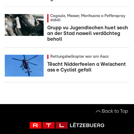
Cagoule, Messer, Marihuana a Pefferspray
dobäi
Grupp vu Jugendlechen huet sech
an der Stad nawell verdächteg
beholl
Rettungshelikopter war am Asaz
Tëscht Nidderfeelen a Welschent
ass e Cyclist gefall
Back to Top