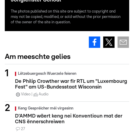
The photos published on this site are subject to copyright and
may not be copied, modified, or sold without the prior permission
of the owner of the site in question.
Am meeschte gelies
Lëtzebuergesch Wuerzele feieren
De Philip Crowther war fir RTL um "Luxembourg
Fest" am US-Bundesstaat Wisconsin
Video
Audio
Keng Gespréicher méi virgesinn
D'AMMD wäert keng nei Konventioun mat der
CNS ënnerschreiwen
27