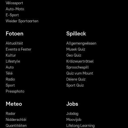
Vëlossport
Auto-Moto
E-Sport
Weider Sportaarten
Fotoen
Spilleck
Aktualitéit
Allgemengwëssen
Events a Fester
Musek Quiz
Kultur
Geo Quiz
Lifestyle
Kräizwuerträtsel
Auto
Sproochespill
Télé
Quiz vum Mount
Radio
Déiere Quiz
Sport
Sport Quiz
Pressphoto
Meteo
Jobs
Radar
Jobdag
Nidderschléi
Moovijob
Quantitéiten
Lifelong Learning