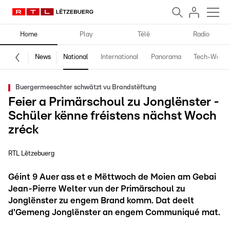
Home
Play
Télé
Radio
News
National
International
Panorama
Tech-World
Buergermeeschter schwätzt vu Brandstëftung
Feier a Primärschoul zu Jonglënster -
Schüler kënne fréistens nächst Woch
zréck
RTL Lëtzebuerg
Géint 9 Auer ass et e Mëttwoch de Moien am Gebai
Jean-Pierre Welter vun der Primärschoul zu
Jonglënster zu engem Brand komm. Dat deelt
d'Gemeng Jonglënster an engem Communiqué mat.