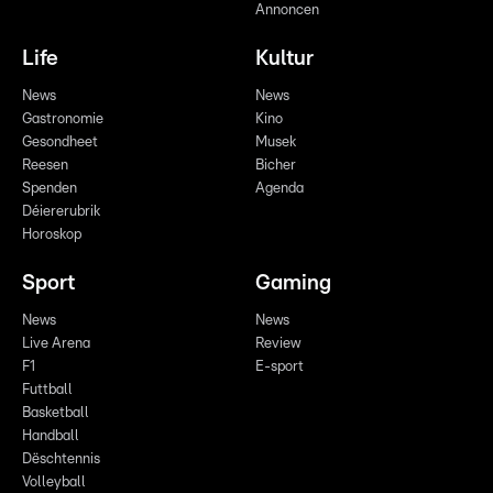
Annoncen
Life
Kultur
News
News
Gastronomie
Kino
Gesondheet
Musek
Reesen
Bicher
Spenden
Agenda
Déiererubrik
Horoskop
Sport
Gaming
News
News
Live Arena
Review
F1
E-sport
Futtball
Basketball
Handball
Dëschtennis
Volleyball