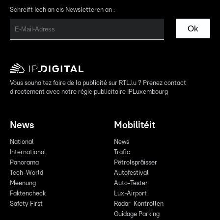
Schreift Iech an eis Newsletteren an :
Ok
Vous souhaitez faire de la publicité sur RTL.lu ? Prenez contact
directement avec notre régie publicitaire IPLuxembourg
News
Mobilitéit
National
News
International
Trafic
Panorama
Pëtrolspräisser
Tech-World
Autofestival
Meenung
Auto-Tester
Faktencheck
Lux-Airport
Safety First
Radar-Kontrollen
Guidage Parking