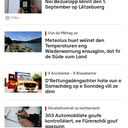
Nei Bezuelapp kënnt den 1.
September op Lëtzebuerg
Video
Vun de Mëtteg un
Meteolux huet wéinst den
Temperaturen eng
Wiederwarnung erausginn, dat fir
de Süde vum Land
4 Accidenter - 8 Blesséierter
D'Rettungsdéngschter hate vun e
Samschdeg op e Sonndeg vill ze
dinn
Alkoholkontroll zu Iechternach
303 Automobiliste goufe
kontrolléiert, ee Fürerschäi gouf
agezunn