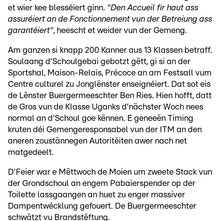
et wier kee blesséiert ginn.
"Den Accueil fir haut ass
assuréiert an de Fonctionnement vun der Betreiung ass
garantéiert"
, heescht et weider vun der Gemeng.
Am ganzen si knapp 200 Kanner aus 13 Klassen betraff.
Soulaang d'Schoulgebai gebotzt gëtt, gi si an der
Sportshal, Maison-Relais, Précoce an am Festsall vum
Centre culturel zu Jonglënster enseignéiert. Dat sot eis
de Lënster Buergermeeschter Ben Ries. Hien hofft, datt
de Gros vun de Klasse Uganks d'nächster Woch nees
normal an d'Schoul goe kënnen. E geneeën Timing
kruten déi Gemengeresponsabel vun der ITM an den
aneren zoustännegen Autoritéiten awer nach net
matgedeelt.
D'Feier war e Mëttwoch de Moien um zweete Stack vun
der Grondschoul an engem Pabaierspender op der
Toilette lassgaangen an huet zu enger massiver
Dampentwécklung gefouert. De Buergermeeschter
schwätzt vu Brandstëftung.