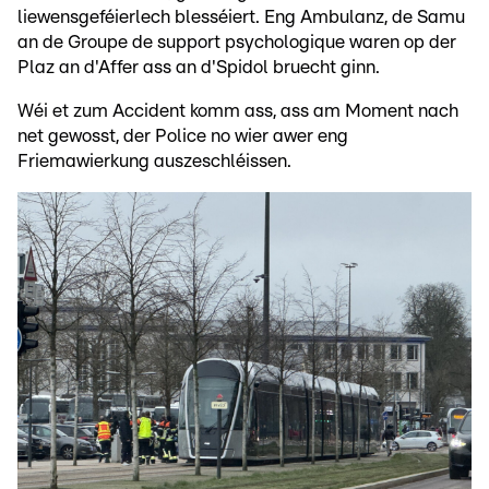
liewensgeféierlech blesséiert. Eng Ambulanz, de Samu
an de Groupe de support psychologique waren op der
Plaz an d'Affer ass an d'Spidol bruecht ginn.
Wéi et zum Accident komm ass, ass am Moment nach
net gewosst, der Police no wier awer eng
Friemawierkung auszeschléissen.