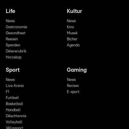
Life
Kultur
News
News
Gastronomie
Kino
Gesondheet
Musek
Reesen
Bicher
Spenden
Agenda
Déiererubrik
Horoskop
Sport
Gaming
News
News
Live Arena
Review
F1
E-sport
Futtball
Basketball
Handball
Dëschtennis
Volleyball
Vëlossport