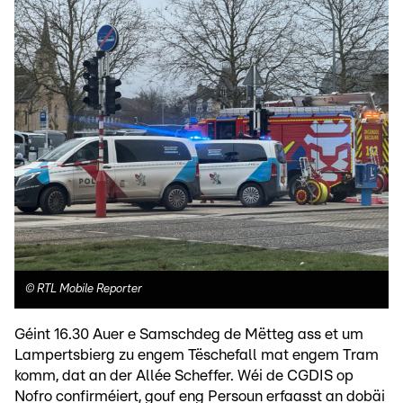
©
RTL Mobile Reporter
Géint 16.30 Auer e Samschdeg de Mëtteg ass et um
Lampertsbierg zu engem Tëschefall mat engem Tram
komm, dat an der Allée Scheffer. Wéi de CGDIS op
Nofro confirméiert, gouf eng Persoun erfaasst an dobäi