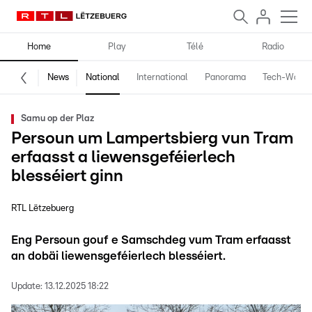
Home
Play
Télé
Radio
News
National
International
Panorama
Tech-World
Samu op der Plaz
Persoun um Lampertsbierg vun Tram
erfaasst a liewensgeféierlech
blesséiert ginn
RTL Lëtzebuerg
Eng Persoun gouf e Samschdeg vum Tram erfaasst
an dobäi liewensgeféierlech blesséiert.
Update:
13.12.2025 18:22