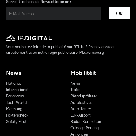
Schreift Iech an eis Newsletteren an :
Ok
Vous souhaitez faire de la publicité sur RTL.lu ? Prenez contact
directement avec notre régie publicitaire IPLuxembourg
News
Mobilitéit
National
News
International
Trafic
Panorama
Pëtrolspräisser
Tech-World
Autofestival
Meenung
Auto-Tester
Faktencheck
Lux-Airport
Safety First
Radar-Kontrollen
Guidage Parking
Annoncen