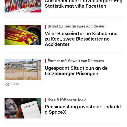
Auslänner oder Lëtzebuerger? Eng
Statistik mat ville Facetten
Brand zu Keel an zwee Accidenter
Véier Blesséierter no Kichebrand
zu Keel, zwee Blesséierter no
Accidenter
Ëmmer méi Gewalt vun Detenuen
Ugespaant Situatioun an de
Lëtzebuerger Prisongen
Video
Ronn 6 Milliounen Euro
Pensiounsfong investéiert indirekt
a SpaceX