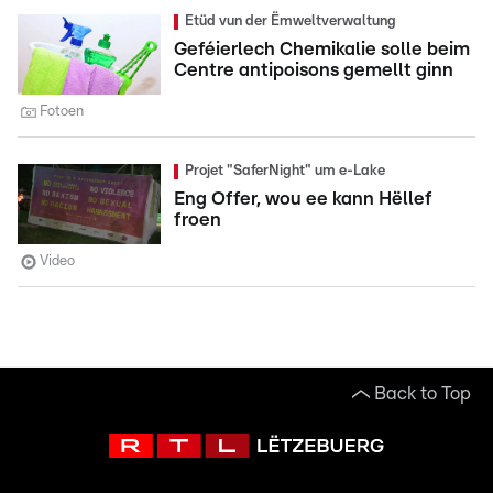
Etüd vun der Ëmweltverwaltung
Geféierlech Chemikalie solle beim
Centre antipoisons gemellt ginn
Fotoen
Projet "SaferNight" um e-Lake
Eng Offer, wou ee kann Hëllef
froen
Video
Back to Top