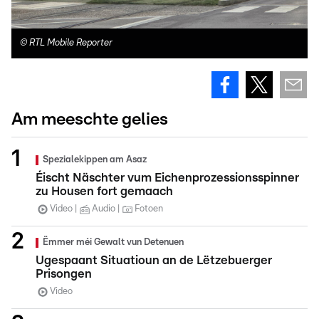
©
RTL Mobile Reporter
Am meeschte gelies
Spezialekippen am Asaz
Éischt Näschter vum Eichenprozessionsspinner
zu Housen fort gemaach
Video
Audio
Fotoen
Ëmmer méi Gewalt vun Detenuen
Ugespaant Situatioun an de Lëtzebuerger
Prisongen
Video