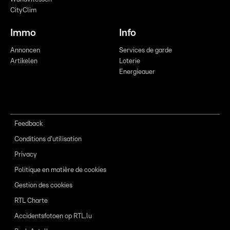
CityClim
Immo
Info
Annoncen
Services de garde
Artikelen
Loterie
Energieauer
Feedback
Conditions d'utilisation
Privacy
Politique en matière de cookies
Gestion des cookies
RTL Charte
Accidentsfotoen op RTL.lu