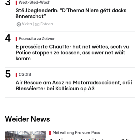
Welt-Stëll-Woch
Stëllbegleederin: “D’Thema Niere gëtt dacks
ënnerschat”
Video
Fotoen
Poursuite zu Zolwer
E presséierte Chauffer hat net wëlles, sech vu
Police stoppen ze loossen, ass awer net wäit
komm
CGDIS
Air Rescue am Asaz no Motorradsaccident, dräi
Blesséierter bei Kollisioun op A3
Weider News
Méi wéi eng Fro vum Pass