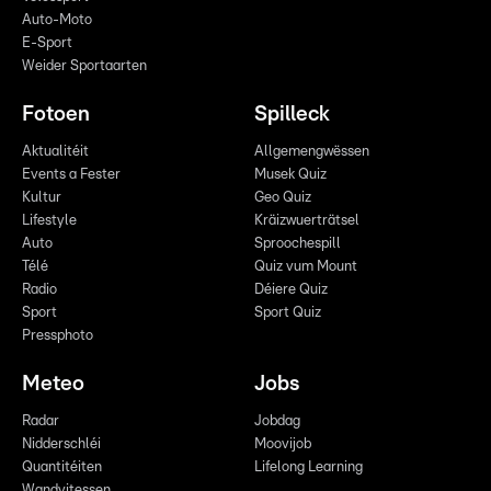
Auto-Moto
E-Sport
Weider Sportaarten
Fotoen
Spilleck
Aktualitéit
Allgemengwëssen
Events a Fester
Musek Quiz
Kultur
Geo Quiz
Lifestyle
Kräizwuerträtsel
Auto
Sproochespill
Télé
Quiz vum Mount
Radio
Déiere Quiz
Sport
Sport Quiz
Pressphoto
Meteo
Jobs
Radar
Jobdag
Nidderschléi
Moovijob
Quantitéiten
Lifelong Learning
Wandvitessen