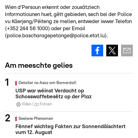
Wien d'Persoun erkennt oder zousätzlech
Informatiounen huet, gëtt gebieden, sech bei der Police
vu Käerjeng/Péiteng ze mellen, entweder iwwer Telefon
(+352 244 56 1000) oder per Email
(police.bascharagepetange@police.etat.lu).
Am meeschte gelies
Detailer no Asaz am Bamerdall
USP war wéinst Verdacht op
Schosswaffebesëtz op der Plaz
Video
Fotoen
Seelene Phenomen
Fënnef wichteg Fakten zur Sonnendäischtert
vum 12. August