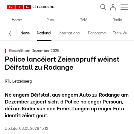
Home
Play
Télé
Radio
News
National
International
Panorama
Tech-World
Geschitt am Dezember 2025
Police lancéiert Zeienopruff wéinst
Déifstall zu Rodange
RTL Lëtzebuerg
No engem Déifstall aus engem Auto zu Rodange am
Dezember zejoert sicht d'Police no enger Persoun,
déi am Kader vun den Ermëttlungen op enger Foto
identifizéiert gouf.
Update:
08.05.2026 15:12