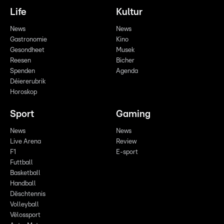
Life
Kultur
News
News
Gastronomie
Kino
Gesondheet
Musek
Reesen
Bicher
Spenden
Agenda
Déiererubrik
Horoskop
Sport
Gaming
News
News
Live Arena
Review
F1
E-sport
Futtball
Basketball
Handball
Dëschtennis
Volleyball
Vëlossport