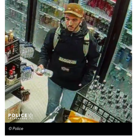
©
Police