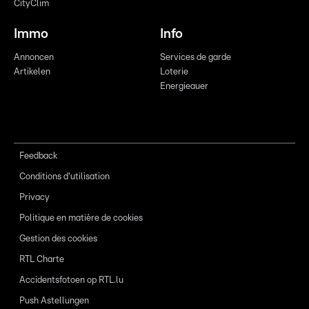
CityClim
Immo
Info
Annoncen
Services de garde
Artikelen
Loterie
Energieauer
Feedback
Conditions d'utilisation
Privacy
Politique en matière de cookies
Gestion des cookies
RTL Charte
Accidentsfotoen op RTL.lu
Push Astellungen