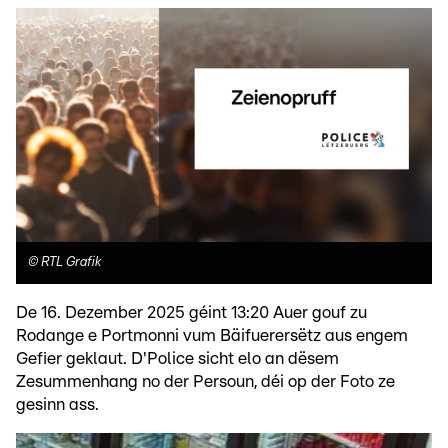
©
RTL Grafik
De 16. Dezember 2025 géint 13:20 Auer gouf zu
Rodange e Portmonni vum Bäifuerersëtz aus engem
Gefier geklaut. D'Police sicht elo an dësem
Zesummenhang no der Persoun, déi op der Foto ze
gesinn ass.