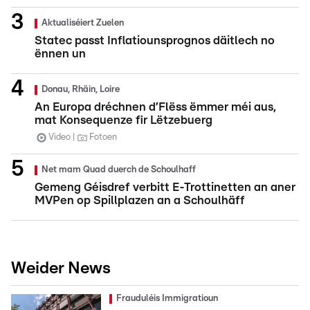
Aktualiséiert Zuelen
Statec passt Inflatiounsprognos däitlech no
ënnen un
Donau, Rhäin, Loire
An Europa dréchnen d’Flëss ëmmer méi aus,
mat Konsequenze fir Lëtzebuerg
Video
Fotoen
Net mam Quad duerch de Schoulhaff
Gemeng Géisdref verbitt E-Trottinetten an aner
MVPen op Spillplazen an a Schoulhäff
Weider News
Frauduléis Immigratioun