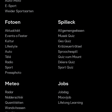
Auto-Moto
E-Sport
Weider Sportaarten
Fotoen
Spilleck
Aktualitéit
Allgemengwëssen
Events a Fester
Musek Quiz
Kultur
Geo Quiz
Lifestyle
Kräizwuerträtsel
Auto
Sproochespill
Télé
Quiz vum Mount
Radio
Déiere Quiz
Sport
Sport Quiz
Pressphoto
Meteo
Jobs
Radar
Jobdag
Nidderschléi
Moovijob
Quantitéiten
Lifelong Learning
Wandvitessen