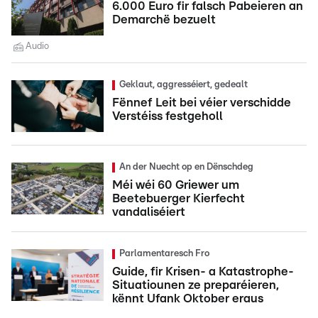
6.000 Euro fir falsch Pabeieren an
Demarchë bezuelt
Audio
Geklaut, aggresséiert, gedealt
Fënnef Leit bei véier verschidde
Verstéiss festgeholl
An der Nuecht op en Dënschdeg
Méi wéi 60 Griewer um
Beetebuerger Kierfecht
vandaliséiert
Parlamentaresch Fro
Guide, fir Krisen- a Katastrophe-
Situatiounen ze preparéieren,
kënnt Ufank Oktober eraus