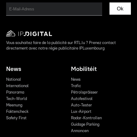
Ok
Vous souhaitez faire de la publicité sur RTL.lu ? Prenez contact
directement avec notre régie publicitaire IPLuxembourg
News
Mobilitéit
National
News
International
Trafic
Panorama
Pëtrolspräisser
Tech-World
Autofestival
Meenung
Auto-Tester
Faktencheck
Lux-Airport
Safety First
Radar-Kontrollen
Guidage Parking
Annoncen