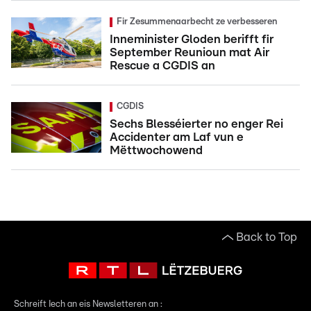
Fir Zesummenaarbecht ze verbesseren
Inneminister Gloden berifft fir
September Reunioun mat Air
Rescue a CGDIS an
CGDIS
Sechs Blesséierter no enger Rei
Accidenter am Laf vun e
Mëttwochowend
Back to Top
Schreift Iech an eis Newsletteren an :