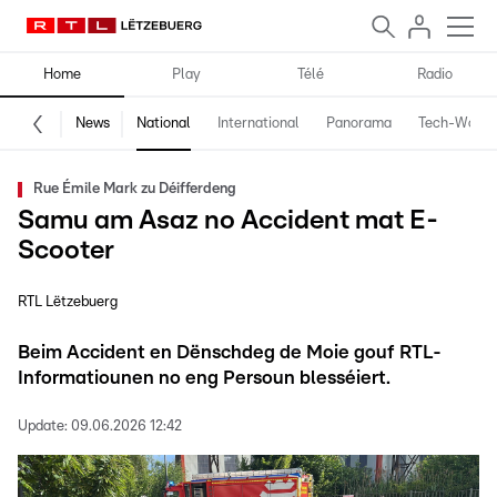
Home
Play
Télé
Radio
News
National
International
Panorama
Tech-World
Rue Émile Mark zu Déifferdeng
Samu am Asaz no Accident mat E-
Scooter
RTL Lëtzebuerg
Beim Accident en Dënschdeg de Moie gouf RTL-
Informatiounen no eng Persoun blesséiert.
Update:
09.06.2026 12:42