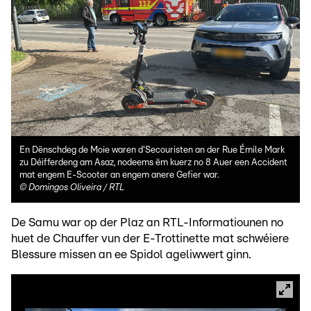
En Dënschdeg de Moie waren d'Secouristen an der Rue Émile Mark
zu Déifferdeng am Asaz, nodeems ëm kuerz no 8 Auer een Accident
mat engem E-Scooter an engem anere Gefier war.
©
Domingos Oliveira / RTL
De Samu war op der Plaz an RTL-Informatiounen no
huet de Chauffer vun der E-Trottinette mat schwéiere
Blessure missen an ee Spidol ageliwwert ginn.