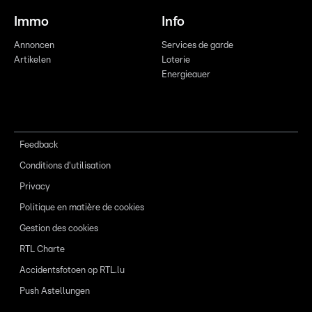
Immo
Info
Annoncen
Services de garde
Artikelen
Loterie
Energieauer
Feedback
Conditions d'utilisation
Privacy
Politique en matière de cookies
Gestion des cookies
RTL Charte
Accidentsfotoen op RTL.lu
Push Astellungen