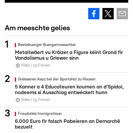
Am meeschte gelies
Beetebuerger Buergermeeschter
Metallwäert vu Kräizer a Figure kéint Grond fir
Vandalismus u Griewer sinn
Video
Fotoen
Gréisseren Asaz bei der Sportshal zu Housen
5 Kanner a 4 Educateuren koumen an d'Spidol,
nodeems si Ausschlag entwéckelt hunn
Video
Fotoen
Frauduléis Immigratioun
6.000 Euro fir falsch Pabeieren an Demarchë
bezuelt