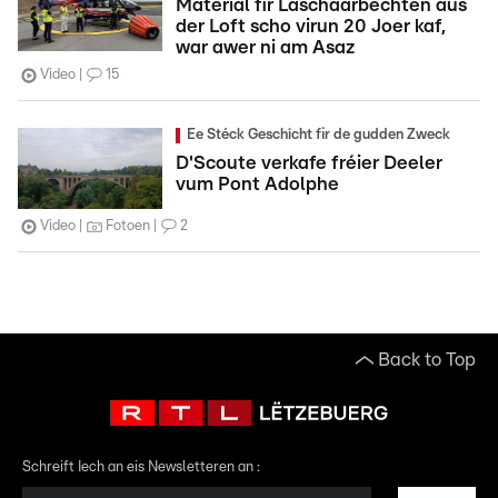
Material fir Läschaarbechten aus
der Loft scho virun 20 Joer kaf,
war awer ni am Asaz
Video
15
Ee Stéck Geschicht fir de gudden Zweck
D'Scoute verkafe fréier Deeler
vum Pont Adolphe
Video
Fotoen
2
Back to Top
Schreift Iech an eis Newsletteren an :