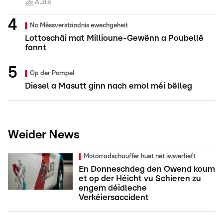
Audio
No Mëssverständnis ewechgeheit
Lottoschäi mat Millioune-Gewënn a Poubellë
fonnt
Op der Pompel
Diesel a Masutt ginn nach emol méi bëlleg
Weider News
Motorradschauffer huet net iwwerlieft
En Donneschdeg den Owend koum
et op der Héicht vu Schieren zu
engem déidleche
Verkéiersaccident