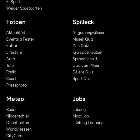
E-Sport
Weider Sportaarten
Fotoen
Spilleck
Aktualitéit
Allgemengwëssen
Events a Fester
Musek Quiz
Kultur
Geo Quiz
Lifestyle
Kräizwuerträtsel
Auto
Sproochespill
Télé
Quiz vum Mount
Radio
Déiere Quiz
Sport
Sport Quiz
Pressphoto
Meteo
Jobs
Radar
Jobdag
Nidderschléi
Moovijob
Quantitéiten
Lifelong Learning
Wandvitessen
CityClim