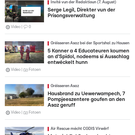
Invité vun der Redaktioun (7. August)
Serge Legil, Direkter vun der
Prisongsverwaltung
Video
0
Gréisseren Asaz bei der Sportshal zu Housen
5 Kanner a 4 Educateuren koumen
an d'Spidol, nodeems si Ausschlag
entwéckelt hunn
Video
Fotoen
Gréisseren Asaz
Hausbrand zu Uewerwampech, 7
Pompjeeszentere goufen an den
Asaz geruff
Video
Fotoen
Air Rescue mécht CGDIS Virwërf