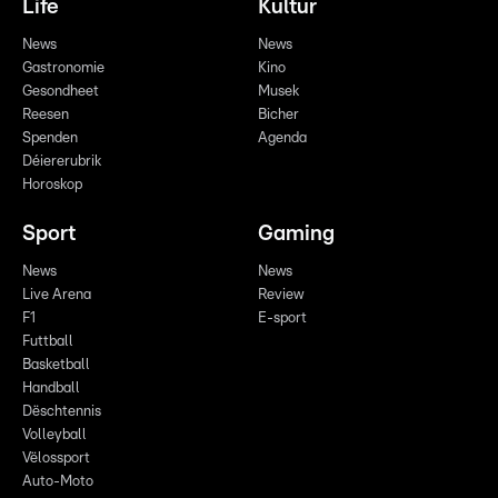
Life
Kultur
News
News
Gastronomie
Kino
Gesondheet
Musek
Reesen
Bicher
Spenden
Agenda
Déiererubrik
Horoskop
Sport
Gaming
News
News
Live Arena
Review
F1
E-sport
Futtball
Basketball
Handball
Dëschtennis
Volleyball
Vëlossport
Auto-Moto