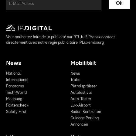
Ok
Vous souhaitez faire de la publicité sur RTL.lu ? Prenez contact
directement avec notre régie publicitaire IPLuxembourg
News
Mobilitéit
National
News
International
Trafic
Panorama
Pëtrolspräisser
Tech-World
Autofestival
Meenung
Auto-Tester
Faktencheck
Lux-Airport
Safety First
Radar-Kontrollen
Guidage Parking
Annoncen