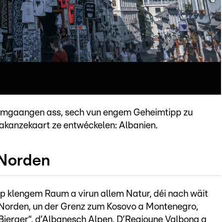
d amgaangen ass, sech vun engem Geheimtipp zu
kanzekaart ze entwéckelen: Albanien.
 Norden
op klengem Raum a virun allem Natur, déi nach wäit
Norden, un der Grenz zum Kosovo a Montenegro,
 Bierger“, d’Albanesch Alpen. D’Regioune Valbona a