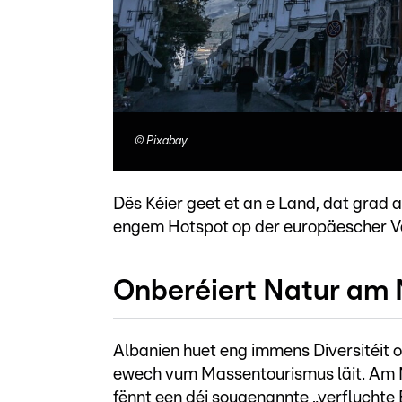
©
Pixabay
Dës Kéier geet et an e Land, dat gra
engem Hotspot op der europäescher Va
Onberéiert Natur am
Albanien huet eng immens Diversitéit 
ewech vum Massentourismus läit. Am 
fënnt een déi sougenannte „verfluchte