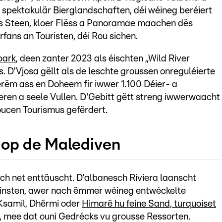
spektakulär Bierglandschaften, déi wéineg beréiert
us Steen, kloer Flëss a Panoramae maachen dës
ans an Touristen, déi Rou sichen.
park
, deen zanter 2023 als éischten „Wild River
. D’Vjosa gëllt als de leschte groussen onreguléierte
erëm ass en Doheem fir iwwer 1.100 Déier- a
eren a seele Vullen. D'Gebitt gëtt streng iwwerwaacht
doucen Tourismus gefërdert.
 op de Malediven
och net enttäuscht. D’albanesch Riviera laanscht
éinsten, awer nach ëmmer wéineg entwéckelte
Ksamil, Dhërmi oder
Himarë hu feine Sand, turquoiset
, mee dat ouni Gedrécks vu grousse Ressorten.