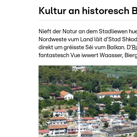
Kultur an historesch 
Nieft der Natur an dem Stadliewen huet
Nordweste vum Land läit d’Stad Shkodr
direkt um gréisste Séi vum Balkan. D’
R
fantastesch Vue iwwert Waasser, Bierg