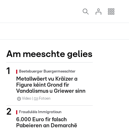
Am meeschte gelies
Beetebuerger Buergermeeschter
Metallwäert vu Kräizer a
Figure kéint Grond fir
Vandalismus u Griewer sinn
Video
Fotoen
Frauduléis Immigratioun
6.000 Euro fir falsch
Pabeieren an Demarchë