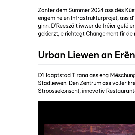
Zanter dem Summer 2024 ass dës Küst
engem neien Infrastrukturprojet, ass d
ginn. D’Reeszäit iwwer de fréier gefé
gekierzt, e richtegt Changement fir de
Urban Liewen an Erë
D’Haaptstad Tirana ass eng Mëschun
Stadliewen. Den Zentrum ass voller kr
Stroossekonscht, innovativ Restaurante