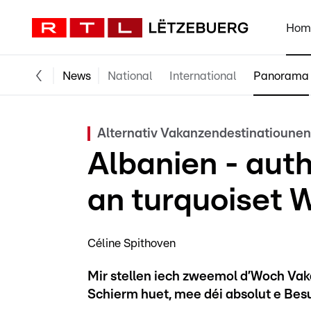
Hom
News
National
International
Panorama
Alternativ Vakanzendestinatiounen
Albanien - aut
an turquoiset 
Céline Spithoven
Mir stellen iech zweemol d’Woch Vak
Schierm huet, mee déi absolut e Besu