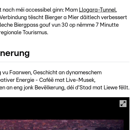
 nach méi accessibel ginn: Mam
Llogara-Tunnel
,
’Verbindung tëscht Bierger a Mier däitlech verbessert
ierleche Biergpass gouf vun 30 op nëmme 7 Minutte
 regionale Tourismus.
nnerung
g vu Faarwen, Geschicht an dynameschem
eativer Energie - Caféë mat Live-Musek,
n an eng jonk Bevëlkerung, déi d’Stad mat Liewe fëllt.