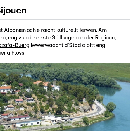
Bijouen
 Albanien och e räicht kulturellt Ierwen. Am
a, eng vun de eelste Siidlungen an der Regioun,
ozafa-Buerg
iwwerwaacht d’Stad a bitt eng
er a Floss.