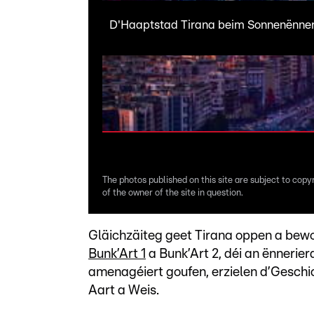
D'Haaptstad Tirana beim Sonnenënne
The photos published on this site are subject to copy
of the owner of the site in question.
Gläichzäiteg geet Tirana oppen a be
Bunk’Art 1
a Bunk’Art 2, déi an ënnerier
amenagéiert goufen, erzielen d’Gesch
Aart a Weis.