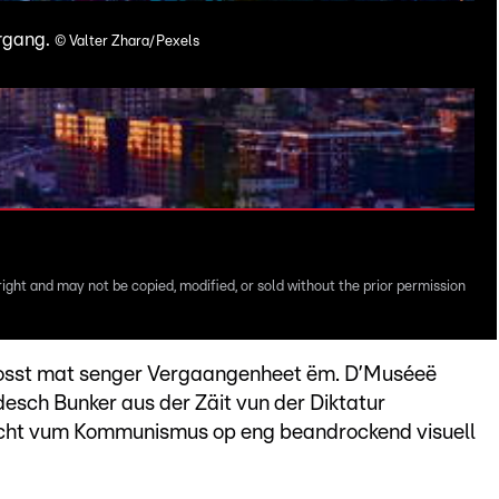
rgang.
D
©
Valter Zhara/Pexels
right and may not be copied, modified, or sold without the prior permission
wosst mat senger Vergaangenheet ëm. D’Muséeë
desch Bunker aus der Zäit vun der Diktatur
icht vum Kommunismus op eng beandrockend visuell