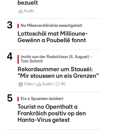
bezuelt
Audio
No Mëssverständnis ewechgeheit
Lottoschäi mat Millioune-
Gewënn a Poubellë fonnt
Invité vun der Redaktioun (6. August) -
Tom Schmit
Rekordsummer um Stauséi:
"Mir stoussen un eis Grenzen"
Video
Audio
40
Elo a Spuenien isoléiert
Tourist no Openthalt a
Frankräich positiv op den
Hanta-Virus getest