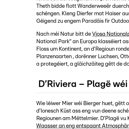
Theth bidde flott Wanderweeër duerch 
schéngen. Kleng Dierfer mat Haiser a
Géigend zu engem Paradäis fir Outdoorf
Nach méi Natur bitt de
Vjosa National
National Park“ an Europa klasséiert ass
Floss um Kontinent, an d’Regioun rond
Planzenaarten , dorënner Luchsen, Ott
a protegéiert, a gläichzäiteg gëtt de 
D’Riviera – Plagë wéi
Wie léiwer Mier wéi Bierger huet, gëtt 
d’Ionesch Küst ass eng vun deene sch
Regiounen am Mëttelmier. D’Plagë vu 
Waasser an eng entspaant Atmosphär