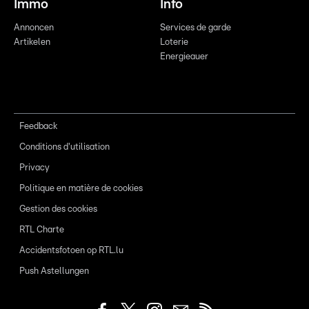
Immo
Info
Annoncen
Services de garde
Artikelen
Loterie
Energieauer
Feedback
Conditions d'utilisation
Privacy
Politique en matière de cookies
Gestion des cookies
RTL Charte
Accidentsfotoen op RTL.lu
Push Astellungen