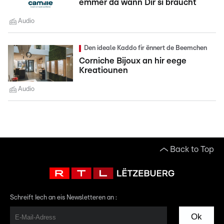
ëmmer da wann Dir si braucht
Audio
Den ideale Kaddo fir ënnert de Beemchen
Corniche Bijoux an hir eege
Kreatiounen
Audio
Back to Top
Schreift Iech an eis Newsletteren an :
Ok