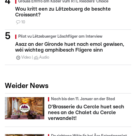
Grouss Ëmfro am Kader vum RTL Readers' Choice
Wou kritt een zu Lëtzebuerg de beschte
Croissant?
10
Pilot vu Lëtzebuerger Läschfliger am Interview
Asaz an der Gironde huet nach emol gewisen,
wéi wichteg amphibesch Fligere sinn
Video
Audio
Weider News
Nach bis den 11. Januar an der Stad
D'Brasserie du Cercle huet sech
nees an de Chalet du Cercle
verwandelt!