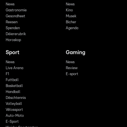
News
News
Gastronomie
Kino
Gesondheet
Musek
Reesen
Bicher
Spenden
Agenda
Déiererubrik
Horoskop
Sport
Gaming
News
News
Live Arena
Review
F1
E-sport
Futtball
Basketball
Handball
Dëschtennis
Volleyball
Vëlossport
Auto-Moto
E-Sport