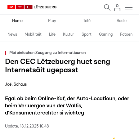
Home
Play
Télé
Radio
News
Mobilitéit
Life
Kultur
Sport
Gaming
Fotoen
Méi einfachen Zougang zu Informatiounen
Den CEC Lëtzebuerg huet seng
Internetsäit ugepasst
Joël Schaus
Egal ob beim Online-Kaf, der Auto-Locatioun, oder
beim Verluergoe vun der Wallis,
d'Konsumenterechter si wichteg
Update:
18.12.2025 16:48