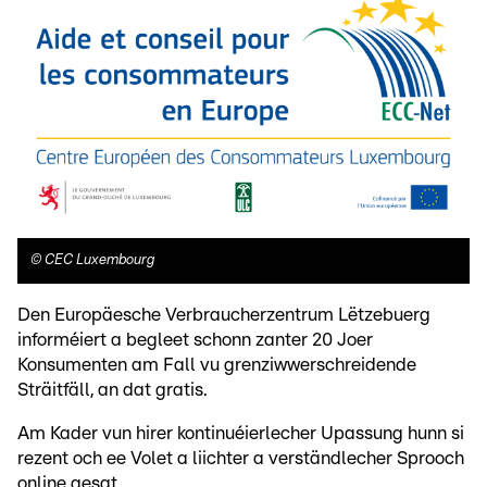
©
CEC Luxembourg
Den Europäesche Verbraucherzentrum Lëtzebuerg
informéiert a begleet schonn zanter 20 Joer
Konsumenten am Fall vu grenziwwerschreidende
Sträitfäll, an dat gratis.
Am Kader vun hirer kontinuéierlecher Upassung hunn si
rezent och ee Volet a liichter a verständlecher Sprooch
online gesat.