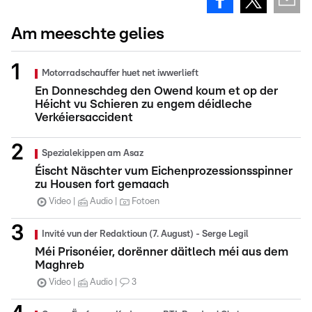
Am meeschte gelies
Motorradschauffer huet net iwwerlieft
En Donneschdeg den Owend koum et op der
Héicht vu Schieren zu engem déidleche
Verkéiersaccident
Spezialekippen am Asaz
Éischt Näschter vum Eichenprozessionsspinner
zu Housen fort gemaach
Video
Audio
Fotoen
Invité vun der Redaktioun (7. August) - Serge Legil
Méi Prisonéier, dorënner däitlech méi aus dem
Maghreb
Video
Audio
3