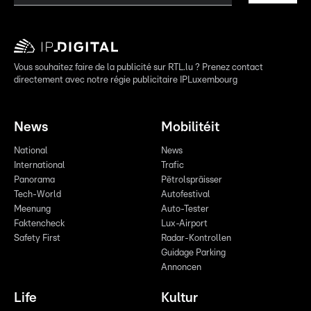
Vous souhaitez faire de la publicité sur RTL.lu ? Prenez contact
directement avec notre régie publicitaire IPLuxembourg
News
Mobilitéit
National
News
International
Trafic
Panorama
Pëtrolspräisser
Tech-World
Autofestival
Meenung
Auto-Tester
Faktencheck
Lux-Airport
Safety First
Radar-Kontrollen
Guidage Parking
Annoncen
Life
Kultur