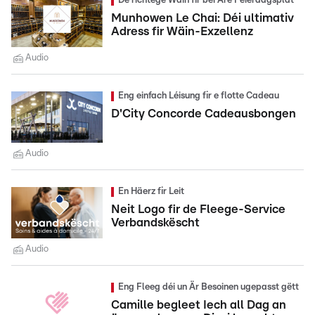
De richtege Wäin fir bei Äre Feierdagsplat
Munhowen Le Chai: Déi ultimativ
Adress fir Wäin-Exzellenz
Audio
Eng einfach Léisung fir e flotte Cadeau
D'City Concorde Cadeausbongen
Audio
En Häerz fir Leit
Neit Logo fir de Fleege-Service
Verbandskëscht
Audio
Eng Fleeg déi un Är Besoinen ugepasst gëtt
Camille begleet Iech all Dag an