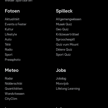
Weider Sportaarten
Fotoen
Spilleck
Aktualitéit
Allgemengwëssen
Events a Fester
Musek Quiz
Kultur
Geo Quiz
Lifestyle
Kräizwuerträtsel
Auto
Sproochespill
Télé
Quiz vum Mount
Radio
Déiere Quiz
Sport
Sport Quiz
Pressphoto
Meteo
Jobs
Radar
Jobdag
Nidderschléi
Moovijob
Quantitéiten
Lifelong Learning
Wandvitessen
CityClim