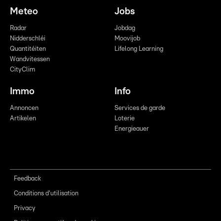
Meteo
Jobs
Radar
Jobdag
Nidderschléi
Moovijob
Quantitéiten
Lifelong Learning
Wandvitessen
CityClim
Immo
Info
Annoncen
Services de garde
Artikelen
Loterie
Energieauer
Feedback
Conditions d'utilisation
Privacy