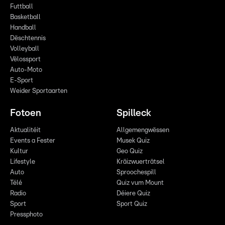
Futtball
Basketball
Handball
Dëschtennis
Volleyball
Vëlossport
Auto-Moto
E-Sport
Weider Sportaarten
Fotoen
Spilleck
Aktualitéit
Allgemengwëssen
Events a Fester
Musek Quiz
Kultur
Geo Quiz
Lifestyle
Kräizwuerträtsel
Auto
Sproochespill
Télé
Quiz vum Mount
Radio
Déiere Quiz
Sport
Sport Quiz
Pressphoto