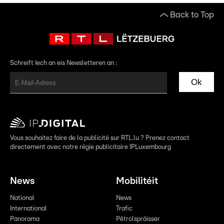
Back to Top
Schreift Iech an eis Newsletteren an :
Ok
Vous souhaitez faire de la publicité sur RTL.lu ? Prenez contact
directement avec notre régie publicitaire IPLuxembourg
News
Mobilitéit
National
News
International
Trafic
Panorama
Pëtrolspräisser