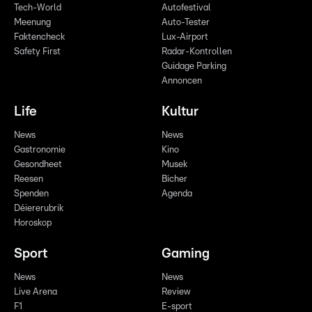
Tech-World
Autofestival
Meenung
Auto-Tester
Faktencheck
Lux-Airport
Safety First
Radar-Kontrollen
Guidage Parking
Annoncen
Life
Kultur
News
News
Gastronomie
Kino
Gesondheet
Musek
Reesen
Bicher
Spenden
Agenda
Déiererubrik
Horoskop
Sport
Gaming
News
News
Live Arena
Review
F1
E-sport