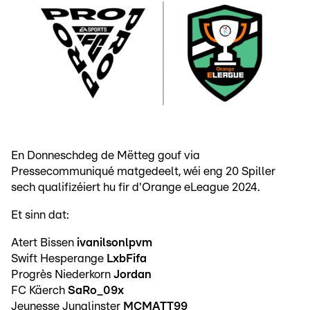
En Donneschdeg de Mëtteg gouf via
Pressecommuniqué matgedeelt, wéi eng 20 Spiller
sech qualifizéiert hu fir d'Orange eLeague 2024.
Et sinn dat:
Atert Bissen
ivanilsonlpvm
Swift Hesperange
LxbFifa
Progrès Niederkorn
Jordan
FC Käerch
SaRo_09x
Jeunesse Junglinster
MCMATT99