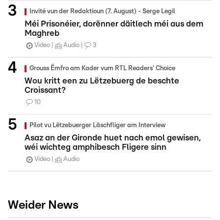
Invité vun der Redaktioun (7. August) - Serge Legil
Méi Prisonéier, dorënner däitlech méi aus dem
Maghreb
Video
Audio
3
Grouss Ëmfro am Kader vum RTL Readers' Choice
Wou kritt een zu Lëtzebuerg de beschte
Croissant?
10
Pilot vu Lëtzebuerger Läschfliger am Interview
Asaz an der Gironde huet nach emol gewisen,
wéi wichteg amphibesch Fligere sinn
Video
Audio
Weider News