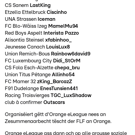
CS Sanem
LastKing
Etzella Ettelbruck
Ciscinho
UNA Strassen
Iceman
FC Blo-Wäiss Izeg
MamelMu94
Red Boys Aspelt
Interista Pazzo
Alisontia Steinsel
xfabinhoo_
Jeunesse Canach
LouisLux8
Union Remich-Bous
Rainbow6david9
FC Luxembourg City
Didi_StOrM
CS Fola Esch-Alzette
chepa_bru
Union Titus Pétange
Allinho54
FC Mamer 32
zKing_BarcazZ
F91 Dudelange
EnesTunsien441
Racing Troisvierges
TGC_LuxShadow
club à confirmer
Outscars
Organiséiert gëtt d'Orange eLeague nees an
Zesummenaarbecht tëscht der FLF an Orange.
Orange eLeague ass dann och op alle grousse soziale