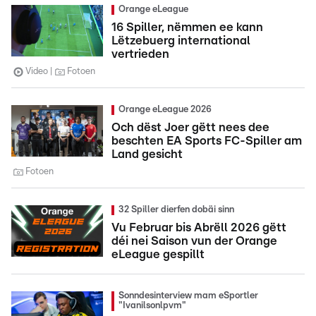
Orange eLeague
16 Spiller, nëmmen ee kann
Lëtzebuerg international
vertrieden
Video
Fotoen
Orange eLeague 2026
Och dëst Joer gëtt nees dee
beschten EA Sports FC-Spiller am
Land gesicht
Fotoen
32 Spiller dierfen dobäi sinn
Vu Februar bis Abrëll 2026 gëtt
déi nei Saison vun der Orange
eLeague gespillt
Sonndesinterview mam eSportler
"Ivanilsonlpvm"