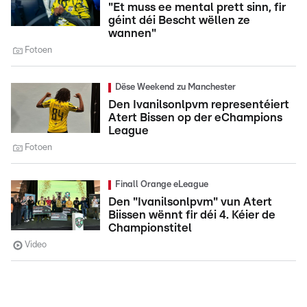
"Et muss ee mental prett sinn, fir
géint déi Bescht wëllen ze
wannen"
Fotoen
Dëse Weekend zu Manchester
Den Ivanilsonlpvm representéiert
Atert Bissen op der eChampions
League
Fotoen
Finall Orange eLeague
Den "Ivanilsonlpvm" vun Atert
Biissen wënnt fir déi 4. Kéier de
Championstitel
Video