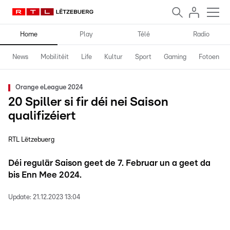
Home
Play
Télé
Radio
News
Mobilitéit
Life
Kultur
Sport
Gaming
Fotoen
Orange eLeague 2024
20 Spiller si fir déi nei Saison
qualifizéiert
RTL Lëtzebuerg
Déi regulär Saison geet de 7. Februar un a geet da
bis Enn Mee 2024.
Update:
21.12.2023 13:04