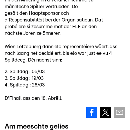
männleche Spiller vertrueden. Do
gesäit den Haaptsponsor och
d'Responsabilitéit bei der Organisatioun. Dat
probéiere si zesumme mat der FLF an den
nächste Joren ze änneren.
Wien Lëtzebuerg dann elo representéiere wäert, ass
nach laang net decidéiert, bis elo war just ee vu 4
Spilldeeg. Déi nächst sinn:
2. Spilldag : 05/03
3. Spilldag : 19/03
4. Spilldag : 26/03
D'Finall ass den 18. Abrëll.
Am meeschte gelies