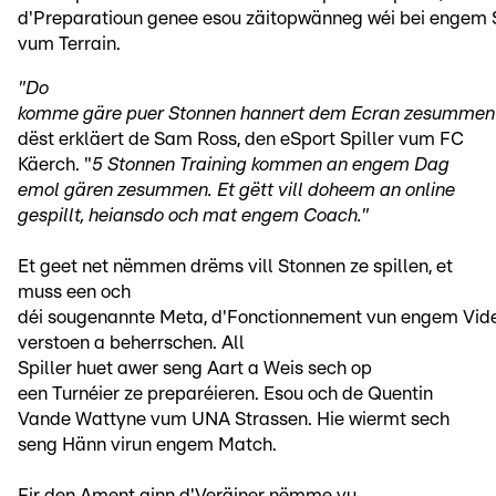
d'Preparatioun genee esou zäitopwänneg wéi bei engem S
vum Terrain.
"Do
komme gäre puer Stonnen hannert dem Ecran zesummen
dëst erkläert de Sam Ross, den eSport Spiller vum FC
Käerch. "
5 Stonnen Training kommen an engem Dag
emol gären zesummen. Et gëtt vill doheem an online
gespillt, heiansdo och mat engem Coach."
Et geet net nëmmen drëms vill Stonnen ze spillen, et
muss een och
déi sougenannte Meta, d'Fonctionnement vun engem Video
verstoen a beherrschen. All
Spiller huet awer seng Aart a Weis sech op
een Turnéier ze preparéieren. Esou och de Quentin
Vande Wattyne vum UNA Strassen. Hie wiermt sech
seng Hänn virun engem Match.
Fir den Ament ginn d'Veräiner nëmme vu