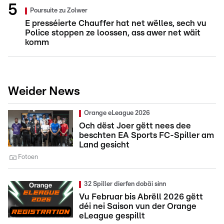
Poursuite zu Zolwer
E presséierte Chauffer hat net wëlles, sech vu
Police stoppen ze loossen, ass awer net wäit
komm
Weider News
Orange eLeague 2026
Och dëst Joer gëtt nees dee
beschten EA Sports FC-Spiller am
Land gesicht
Fotoen
32 Spiller dierfen dobäi sinn
Vu Februar bis Abrëll 2026 gëtt
déi nei Saison vun der Orange
eLeague gespillt