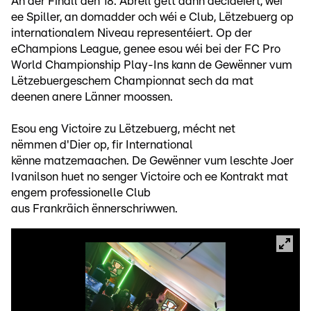
An der Finall den 18. Abrëll gëtt dann decidéiert, wéi
ee Spiller, an domadder och wéi e Club, Lëtzebuerg op
internationalem Niveau representéiert. Op der
eChampions League, genee esou wéi bei der FC Pro
World Championship Play-Ins kann de Gewënner vum
Lëtzebuergeschem Championnat sech da mat
deenen anere Länner moossen.
Esou eng Victoire zu Lëtzebuerg, mécht net
nëmmen d'Dier op, fir International
kënne matzemaachen. De Gewënner vum leschte Joer
Ivanilson huet no senger Victoire och ee Kontrakt mat
engem professionelle Club
aus Frankräich ënnerschriwwen.