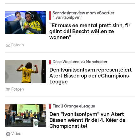
Sonndesinterview mam eSportler
"Ivanilsonlpvm"
"Et muss ee mental prett sinn, fir
géint déi Bescht wëllen ze
wannen"
Fotoen
Dëse Weekend zu Manchester
Den Ivanilsonlpvm representéiert
Atert Bissen op der eChampions
League
Fotoen
Finall Orange eLeague
Den "Ivanilsonlpvm" vun Atert
Biissen wënnt fir déi 4. Kéier de
Championstitel
Video