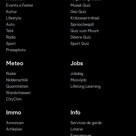
Events a Fester
Musek Quiz
Kultur
Geo Quiz
Lifestyle
Kräizwuerträtsel
Auto
Sproochespill
Télé
Quiz vum Mount
Radio
Déiere Quiz
Sport
Sport Quiz
Pressphoto
Meteo
Jobs
Radar
Jobdag
Nidderschléi
Moovijob
Quantitéiten
Lifelong Learning
Wandvitessen
CityClim
Immo
Info
Annoncen
Services de garde
Artikelen
Loterie
Energieauer