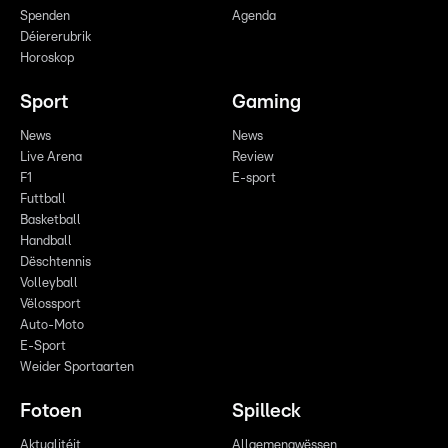
Spenden
Agenda
Déiererubrik
Horoskop
Sport
Gaming
News
News
Live Arena
Review
F1
E-sport
Futtball
Basketball
Handball
Dëschtennis
Volleyball
Vëlossport
Auto-Moto
E-Sport
Weider Sportaarten
Fotoen
Spilleck
Aktualitéit
Allgemengwëssen