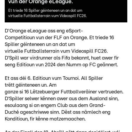
vun der Orange eLeague.
Et triede 16 Spiller géinteneen un an dat um
virtuelle Futtballsterrain vum Videospill FC26.
D'Orange eLeague ass eng eSport-
Competitioun vun der FLF an Orange. Et triede 16
Spiller géinteneen un an dat um
virtuelle Futtballsterrain vum Videospill FC26.
D’Spill war virdrunner als Fifa bekannt, huet awer fir
seng Editioun vun 2024 den Numm op FC geännert.
Et ass déi 6. Editioun vum Tournoi. All Spiller
trëtt géinteneen un. Am
ganze si 16 Lëtzebuerger Futtballveräiner vertrueden.
D‘Spiller selwer kënnen awer aus dem Ausland sinn,
esoulaang si an engem Club aus dem Grand-
Duché ageschriwwe sinn. Dëst ass nämlech eng
Konditioun, fir kënne matzemaachen.