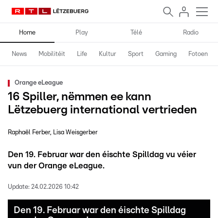
Home
Play
Télé
Radio
News
Mobilitéit
Life
Kultur
Sport
Gaming
Fotoen
Orange eLeague
16 Spiller, nëmmen ee kann
Lëtzebuerg international vertrieden
Raphaël Ferber
Lisa Weisgerber
Den 19. Februar war den éischte Spilldag vu véier
vun der Orange eLeague.
Update:
24.02.2026 10:42
Den 19. Februar war den éischte Spilldag