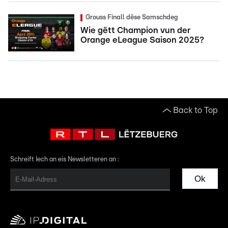
Grouss Finall dëse Samschdeg
Wie gëtt Champion vun der
Orange eLeague Saison 2025?
Back to Top
Schreift Iech an eis Newsletteren an :
Ok