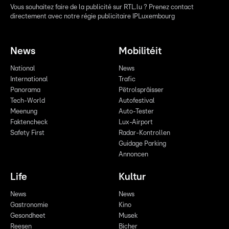
Vous souhaitez faire de la publicité sur RTL.lu ? Prenez contact
directement avec notre régie publicitaire IPLuxembourg
News
Mobilitéit
National
News
International
Trafic
Panorama
Pëtrolspräisser
Tech-World
Autofestival
Meenung
Auto-Tester
Faktencheck
Lux-Airport
Safety First
Radar-Kontrollen
Guidage Parking
Annoncen
Life
Kultur
News
News
Gastronomie
Kino
Gesondheet
Musek
Reesen
Bicher