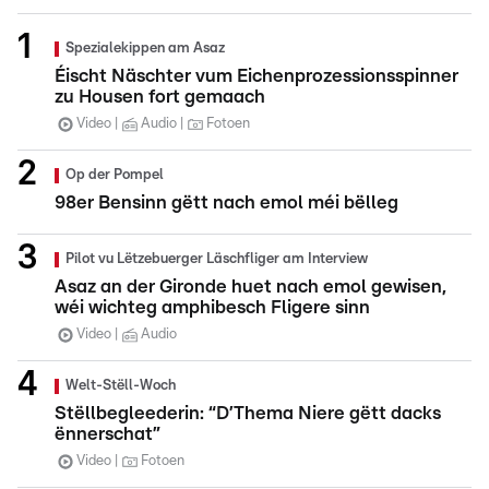
Spezialekippen am Asaz
Éischt Näschter vum Eichenprozessionsspinner
zu Housen fort gemaach
Video
Audio
Fotoen
Op der Pompel
98er Bensinn gëtt nach emol méi bëlleg
Pilot vu Lëtzebuerger Läschfliger am Interview
Asaz an der Gironde huet nach emol gewisen,
wéi wichteg amphibesch Fligere sinn
Video
Audio
Welt-Stëll-Woch
Stëllbegleederin: “D’Thema Niere gëtt dacks
ënnerschat”
Video
Fotoen