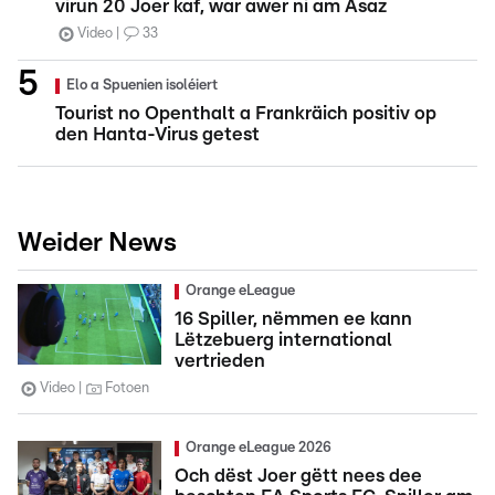
virun 20 Joer kaf, war awer ni am Asaz
Video
33
Elo a Spuenien isoléiert
Tourist no Openthalt a Frankräich positiv op
den Hanta-Virus getest
Weider News
Orange eLeague
16 Spiller, nëmmen ee kann
Lëtzebuerg international
vertrieden
Video
Fotoen
Orange eLeague 2026
Och dëst Joer gëtt nees dee