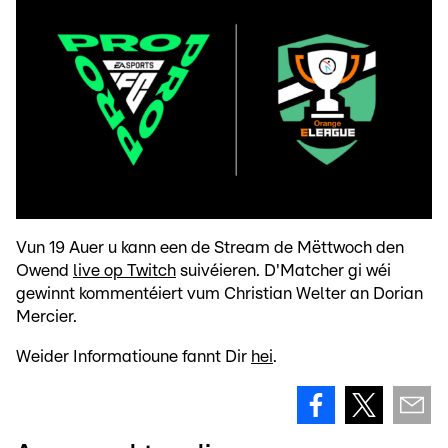
Vun 19 Auer u kann een de Stream de Mëttwoch den
Owend
live op Twitch
suivéieren. D'Matcher gi wéi
gewinnt kommentéiert vum Christian Welter an Dorian
Mercier.
Weider Informatioune fannt Dir
hei
.