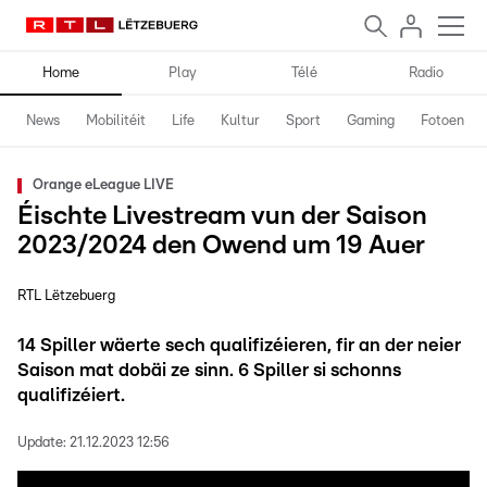
Home
Play
Télé
Radio
News
Mobilitéit
Life
Kultur
Sport
Gaming
Fotoen
Orange eLeague LIVE
Éischte Livestream vun der Saison
2023/2024 den Owend um 19 Auer
RTL Lëtzebuerg
14 Spiller wäerte sech qualifizéieren, fir an der neier
Saison mat dobäi ze sinn. 6 Spiller si schonns
qualifizéiert.
Update:
21.12.2023 12:56