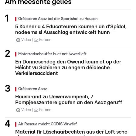
Am meeschte gelies
Gréisseren Asaz bei der Sportshal zu Housen
5 Kanner a 4 Educateuren koumen an d'Spidol,
nodeems si Ausschlag entwéckelt hunn
Video
Fotoen
Motorradschauffer huet net iwwerlieft
En Donneschdeg den Owend koum et op der
Héicht vu Schieren zu engem déidleche
Verkéiersaccident
Gréisseren Asaz
Hausbrand zu Uewerwampech, 7
Pompjeeszentere goufen an den Asaz geruff
Video
Fotoen
Air Rescue mécht CGDIS Virwërf
Material fir Läschaarbechten aus der Loft scho