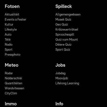
Fotoen
Spilleck
Aktualitéit
Allgemengwëssen
Events a Fester
Musek Quiz
Kultur
Geo Quiz
Lifestyle
Kräizwuerträtsel
Auto
Sproochespill
Télé
Quiz vum Mount
Radio
Déiere Quiz
Sport
Sport Quiz
Pressphoto
Meteo
Jobs
Radar
Jobdag
Nidderschléi
Moovijob
Quantitéiten
Lifelong Learning
Wandvitessen
CityClim
Immo
Info