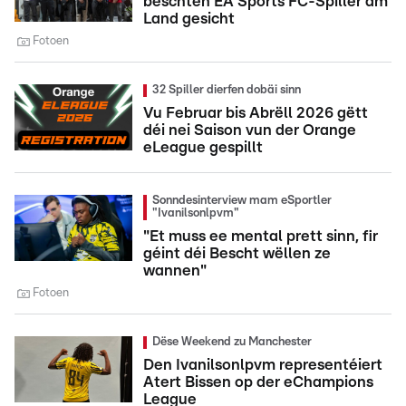
beschten EA Sports FC-Spiller am
Land gesicht
Fotoen
32 Spiller dierfen dobäi sinn
Vu Februar bis Abrëll 2026 gëtt
déi nei Saison vun der Orange
eLeague gespillt
Sonndesinterview mam eSportler
"Ivanilsonlpvm"
"Et muss ee mental prett sinn, fir
géint déi Bescht wëllen ze
wannen"
Fotoen
Dëse Weekend zu Manchester
Den Ivanilsonlpvm representéiert
Atert Bissen op der eChampions
League