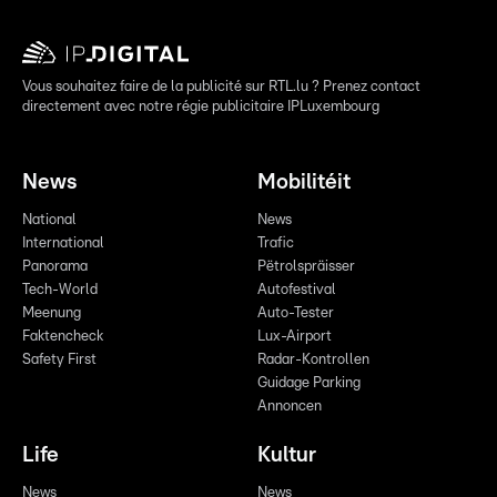
Vous souhaitez faire de la publicité sur RTL.lu ? Prenez contact
directement avec notre régie publicitaire IPLuxembourg
News
Mobilitéit
National
News
International
Trafic
Panorama
Pëtrolspräisser
Tech-World
Autofestival
Meenung
Auto-Tester
Faktencheck
Lux-Airport
Safety First
Radar-Kontrollen
Guidage Parking
Annoncen
Life
Kultur
News
News