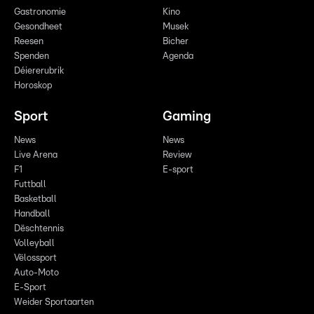
Gastronomie
Kino
Gesondheet
Musek
Reesen
Bicher
Spenden
Agenda
Déiererubrik
Horoskop
Sport
Gaming
News
News
Live Arena
Review
F1
E-sport
Futtball
Basketball
Handball
Dëschtennis
Volleyball
Vëlossport
Auto-Moto
E-Sport
Weider Sportaarten