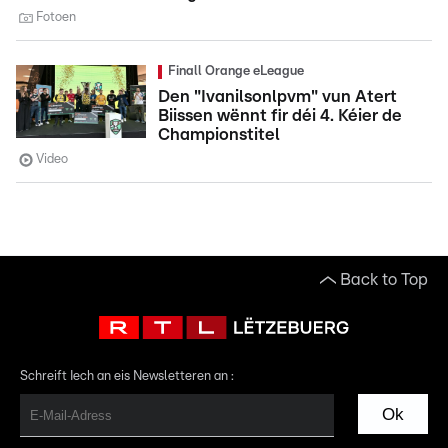
Fotoen
Finall Orange eLeague
Den "Ivanilsonlpvm" vun Atert
Biissen wënnt fir déi 4. Kéier de
Championstitel
Video
Back to Top
Schreift Iech an eis Newsletteren an :
Ok