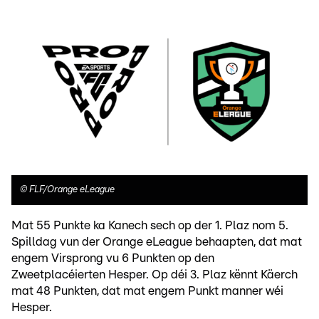
©
FLF/Orange eLeague
Mat 55 Punkte ka Kanech sech op der 1. Plaz nom 5.
Spilldag vun der Orange eLeague behaapten, dat mat
engem Virsprong vu 6 Punkten op den
Zweetplacéierten Hesper. Op déi 3. Plaz kënnt Käerch
mat 48 Punkten, dat mat engem Punkt manner wéi
Hesper.