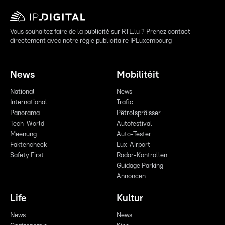
Vous souhaitez faire de la publicité sur RTL.lu ? Prenez contact
directement avec notre régie publicitaire IPLuxembourg
News
Mobilitéit
National
News
International
Trafic
Panorama
Pëtrolspräisser
Tech-World
Autofestival
Meenung
Auto-Tester
Faktencheck
Lux-Airport
Safety First
Radar-Kontrollen
Guidage Parking
Annoncen
Life
Kultur
News
News