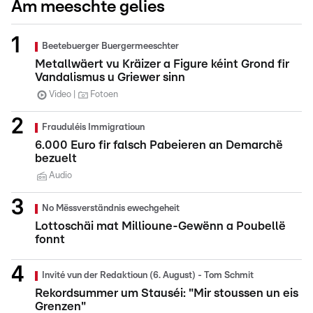
Am meeschte gelies
Beetebuerger Buergermeeschter
Metallwäert vu Kräizer a Figure kéint Grond fir
Vandalismus u Griewer sinn
Video
Fotoen
Frauduléis Immigratioun
6.000 Euro fir falsch Pabeieren an Demarchë
bezuelt
Audio
No Mëssverständnis ewechgeheit
Lottoschäi mat Millioune-Gewënn a Poubellë
fonnt
Invité vun der Redaktioun (6. August) - Tom Schmit
Rekordsummer um Stauséi: "Mir stoussen un eis
Grenzen"