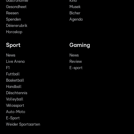
Gastronomie
Kino
Gesondheet
Musek
Reesen
Bicher
Spenden
Agenda
Déiererubrik
Horoskop
Sport
Gaming
News
News
Live Arena
Review
F1
E-sport
Futtball
Basketball
Handball
Dëschtennis
Volleyball
Vëlossport
Auto-Moto
E-Sport
Weider Sportaarten