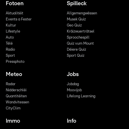
Fotoen
Spilleck
Aktualitéit
Allgemengwëssen
Events a Fester
Musek Quiz
Kultur
Geo Quiz
Lifestyle
Kräizwuerträtsel
Auto
Sproochespill
Télé
Quiz vum Mount
Radio
Déiere Quiz
Sport
Sport Quiz
Pressphoto
Meteo
Jobs
Radar
Jobdag
Nidderschléi
Moovijob
Quantitéiten
Lifelong Learning
Wandvitessen
CityClim
Immo
Info