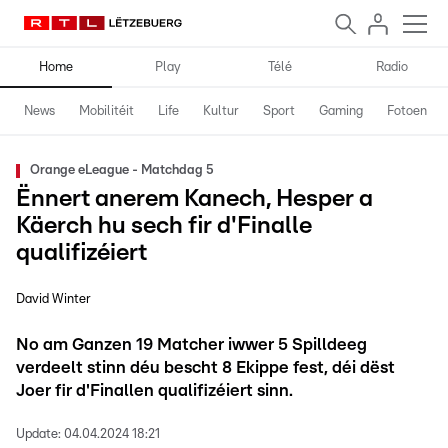
Home
Play
Télé
Radio
News
Mobilitéit
Life
Kultur
Sport
Gaming
Fotoen
Orange eLeague - Matchdag 5
Ënnert anerem Kanech, Hesper a
Käerch hu sech fir d'Finalle
qualifizéiert
David Winter
No am Ganzen 19 Matcher iwwer 5 Spilldeeg
verdeelt stinn déu bescht 8 Ekippe fest, déi dëst
Joer fir d'Finallen qualifizéiert sinn.
Update:
04.04.2024 18:21