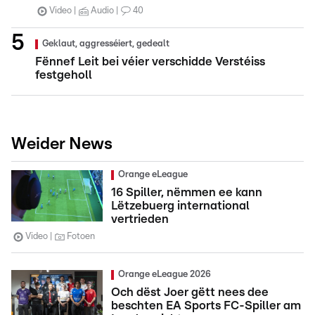
Video
Audio
40
Geklaut, aggresséiert, gedealt
Fënnef Leit bei véier verschidde Verstéiss
festgeholl
Weider News
Orange eLeague
16 Spiller, nëmmen ee kann
Lëtzebuerg international
vertrieden
Video
Fotoen
Orange eLeague 2026
Och dëst Joer gëtt nees dee
beschten EA Sports FC-Spiller am