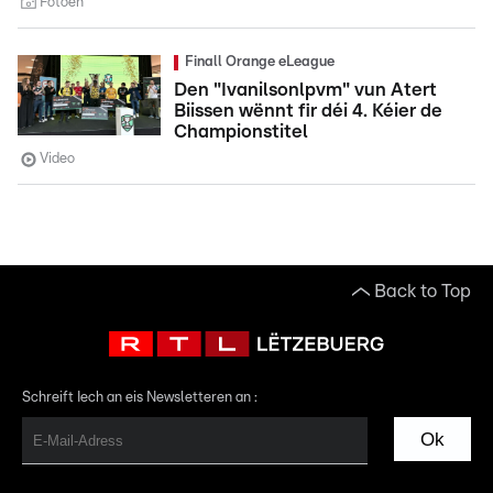
Fotoen
Finall Orange eLeague
Den "Ivanilsonlpvm" vun Atert
Biissen wënnt fir déi 4. Kéier de
Championstitel
Video
Back to Top
Schreift Iech an eis Newsletteren an :
Ok