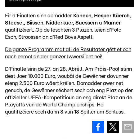
©
Orange eLeague
Fir d'Finallen sinn domadder
Kanech, Hesper Käerch,
Steesel, Biissen, Nidderkuer, Suessem
a
Mamer
qualifizéiert. Op de leschten 3 Plazen, leien d'Fola
Esch, Stroossen an d'Red Boys Aspelt.
De ganze Programm mat all de Resultater gëtt et och
nach eemol an der ganzer Iwwersiicht hei!
D'Finalle sinn de 27. an 28. Abrëll. Am Präis-Pool stinn
dëst Joer 10.000 Euro, woubäi de Gewënner dovunner
eleng 2.500 Euro wäert kréien. Domadder awer net
genuch, de Gewënner séchert sech och eng Plaz op der
offizieller UEFA-Kompetitioun an eng direkt Plaz an de
Playoffs vun de World Championships. Hei
qualifizéiere sech dann 8 vun 18 Spiller um Schluss.