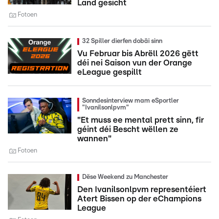
Land gesicht
Fotoen
32 Spiller dierfen dobäi sinn
Vu Februar bis Abrëll 2026 gëtt
déi nei Saison vun der Orange
eLeague gespillt
Sonndesinterview mam eSportler
"Ivanilsonlpvm"
"Et muss ee mental prett sinn, fir
géint déi Bescht wëllen ze
wannen"
Fotoen
Dëse Weekend zu Manchester
Den Ivanilsonlpvm representéiert
Atert Bissen op der eChampions
League