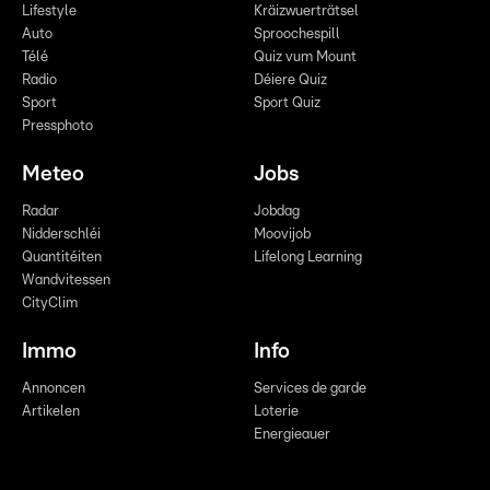
Lifestyle
Kräizwuerträtsel
Auto
Sproochespill
Télé
Quiz vum Mount
Radio
Déiere Quiz
Sport
Sport Quiz
Pressphoto
Meteo
Jobs
Radar
Jobdag
Nidderschléi
Moovijob
Quantitéiten
Lifelong Learning
Wandvitessen
CityClim
Immo
Info
Annoncen
Services de garde
Artikelen
Loterie
Energieauer