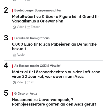
Beetebuerger Buergermeeschter
Metallwäert vu Kräizer a Figure kéint Grond fir
Vandalismus u Griewer sinn
Video
Fotoen
Frauduléis Immigratioun
6.000 Euro fir falsch Pabeieren an Demarchë
bezuelt
Audio
Air Rescue mécht CGDIS Virwërf
Material fir Läschaarbechten aus der Loft scho
virun 20 Joer kaf, war awer ni am Asaz
Video
28
Gréisseren Asaz
Hausbrand zu Uewerwampech, 7
Pompjeeszentere goufen an den Asaz geruff