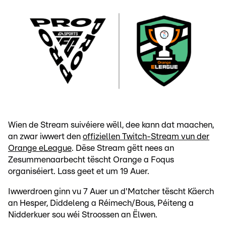
Wien de Stream suivéiere wëll, dee kann dat maachen,
an zwar iwwert den
offiziellen Twitch-Stream vun der
Orange eLeague
. Dëse Stream gëtt nees an
Zesummenaarbecht tëscht Orange a Foqus
organiséiert. Lass geet et um 19 Auer.
Iwwerdroen ginn vu 7 Auer un d'Matcher tëscht Käerch
an Hesper, Diddeleng a Réimech/Bous, Péiteng a
Nidderkuer sou wéi Stroossen an Ëlwen.