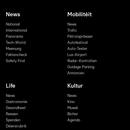
News
Mobilitéit
National
News
International
Trafic
Panorama
Pëtrolspräisser
Tech-World
Autofestival
Meenung
Auto-Tester
Faktencheck
Lux-Airport
Safety First
Radar-Kontrollen
Guidage Parking
Annoncen
Life
Kultur
News
News
Gastronomie
Kino
Gesondheet
Musek
Reesen
Bicher
Spenden
Agenda
Déiererubrik