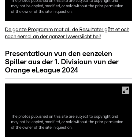
The photos published on this site are subject to copyright and
may not be copied, modified, or sold without the prior permission
of the owner of the site in question.
De ganze Programm mat all de Resultater gëtt et och
nach eemol an der ganzer Iwwersiicht hei!
Presentatioun vun den eenzelen
Spiller aus der 1. Divisioun vun der
Orange eLeague 2024
The photos published on this site are subject to copyright and
may not be copied, modified, or sold without the prior permission
of the owner of the site in question.