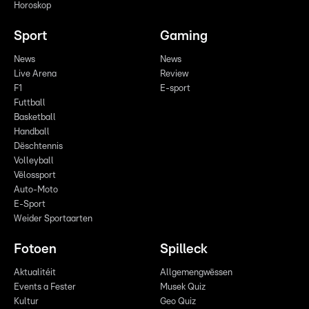
Horoskop
Sport
Gaming
News
News
Live Arena
Review
F1
E-sport
Futtball
Basketball
Handball
Dëschtennis
Volleyball
Vëlossport
Auto-Moto
E-Sport
Weider Sportaarten
Fotoen
Spilleck
Aktualitéit
Allgemengwëssen
Events a Fester
Musek Quiz
Kultur
Geo Quiz