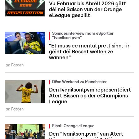
Vu Februar bis Abrëll 2026 gëtt
déi nei Saison vun der Orange
eLeague gespillt
Sonndesinterview mam eSportler
"Ivanilsonlpvm"
"Et muss ee mental prett sinn, fir
géint déi Bescht wëllen ze
wannen"
Fotoen
Dëse Weekend zu Manchester
Den Ivanilsonlpvm representéiert
Atert Bissen op der eChampions
League
Fotoen
Finall Orange eLeague
Den "Ivanilsonlpvm" vun Atert