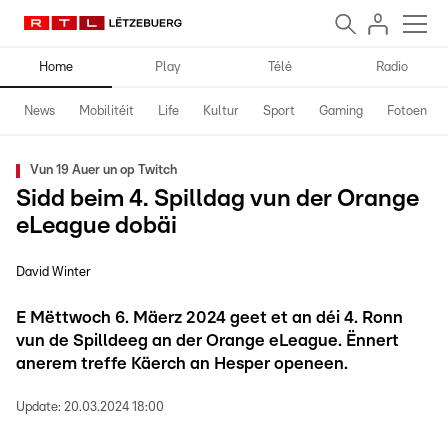
Home
Play
Télé
Radio
News
Mobilitéit
Life
Kultur
Sport
Gaming
Fotoen
Vun 19 Auer un op Twitch
Sidd beim 4. Spilldag vun der Orange
eLeague dobäi
David Winter
E Mëttwoch 6. Mäerz 2024 geet et an déi 4. Ronn
vun de Spilldeeg an der Orange eLeague. Ënnert
anerem treffe Käerch an Hesper openeen.
Update:
20.03.2024 18:00