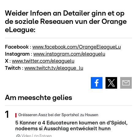
Weider Infoen an Detailer ginn et op
de soziale Reseauen vun der Orange
eLeague:
Facebook
:
www.facebook.com/OrangeEleagueLu
Instagram
:
www.instagram.com/eleaguelu
X
:
www.twitter.com/eleaguelu
Twitch
:
www.twitch.tv/eleague_lu
Am meeschte gelies
Gréisseren Asaz bei der Sportshal zu Housen
5 Kanner a 4 Educateuren koumen an d'Spidol,
nodeems si Ausschlag entwéckelt hunn
Video
Fotoen