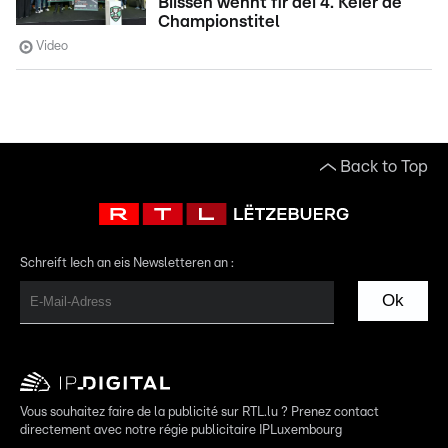
Biissen wënnt fir déi 4. Kéier de
Championstitel
Video
Back to Top
Schreift Iech an eis Newsletteren an :
Ok
Vous souhaitez faire de la publicité sur RTL.lu ? Prenez contact
directement avec notre régie publicitaire IPLuxembourg