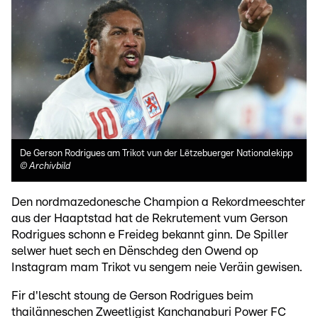
De Gerson Rodrigues am Trikot vun der Lëtzebuerger Nationalekipp
©
Archivbild
Den nordmazedonesche Champion a Rekordmeeschter
aus der Haaptstad hat de Rekrutement vum Gerson
Rodrigues schonn e Freideg bekannt ginn. De Spiller
selwer huet sech en Dënschdeg den Owend op
Instagram mam Trikot vu sengem neie Veräin gewisen.
Fir d'lescht stoung de Gerson Rodrigues beim
thailänneschen Zweetligist Kanchanaburi Power FC