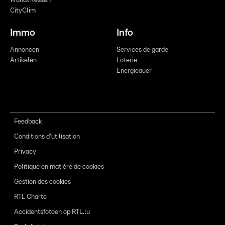
Wandvitessen
CityClim
Immo
Info
Annoncen
Services de garde
Artikelen
Loterie
Energieauer
Feedback
Conditions d'utilisation
Privacy
Politique en matière de cookies
Gestion des cookies
RTL Charte
Accidentsfotoen op RTL.lu