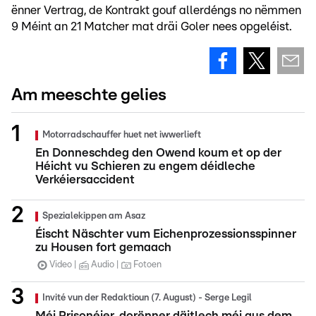
ënner Vertrag, de Kontrakt gouf allerdéngs no nëmmen
9 Méint an 21 Matcher mat dräi Goler nees opgeléist.
Am meeschte gelies
Motorradschauffer huet net iwwerlieft
En Donneschdeg den Owend koum et op der
Héicht vu Schieren zu engem déidleche
Verkéiersaccident
Spezialekippen am Asaz
Éischt Näschter vum Eichenprozessionsspinner
zu Housen fort gemaach
Video
Audio
Fotoen
Invité vun der Redaktioun (7. August) - Serge Legil
Méi Prisonéier, dorënner däitlech méi aus dem