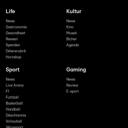
Life
Kultur
News
News
Gastronomie
Kino
Gesondheet
Musek
Reesen
Bicher
Spenden
Agenda
Déiererubrik
Horoskop
Sport
Gaming
News
News
Live Arena
Review
F1
E-sport
Futtball
Basketball
Handball
Dëschtennis
Volleyball
Vëlossport