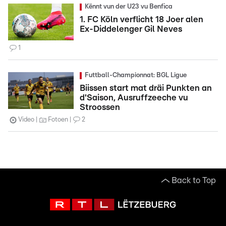
Kënnt vun der U23 vu Benfica
1. FC Köln verflicht 18 Joer alen
Ex-Diddelenger Gil Neves
1
Futtball-Championnat: BGL Ligue
Biissen start mat dräi Punkten an
d'Saison, Ausruffzeeche vu
Stroossen
Video
Fotoen
2
Back to Top