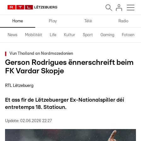
Home
Play
Télé
Radio
News
Mobilitéit
Life
Kultur
Sport
Gaming
Fotoen
Vun Thailand an Nordmazedonien
Gerson Rodrigues ënnerschreift beim
FK Vardar Skopje
RTL Lëtzebuerg
Et ass fir de Lëtzebuerger Ex-Nationalspiller déi
entretemps 18. Statioun.
Update:
02.06.2026 22:27