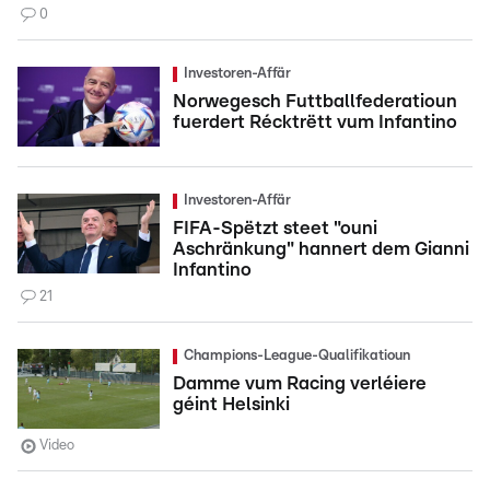
0
Investoren-Affär
Norwegesch Futtballfederatioun
fuerdert Récktrëtt vum Infantino
Investoren-Affär
FIFA-Spëtzt steet "ouni
Aschränkung" hannert dem Gianni
Infantino
21
Champions-League-Qualifikatioun
Damme vum Racing verléiere
géint Helsinki
Video