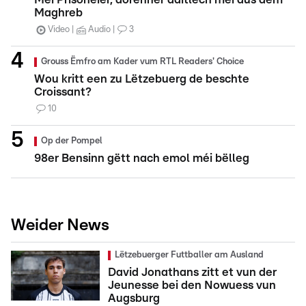
Maghreb
Video
Audio
3
Grouss Ëmfro am Kader vum RTL Readers' Choice
Wou kritt een zu Lëtzebuerg de beschte
Croissant?
10
Op der Pompel
98er Bensinn gëtt nach emol méi bëlleg
Weider News
Lëtzebuerger Futtballer am Ausland
David Jonathans zitt et vun der
Jeunesse bei den Nowuess vun
Augsburg