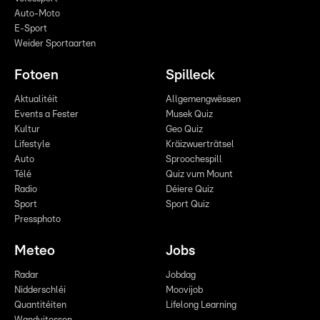
Auto-Moto
E-Sport
Weider Sportaarten
Fotoen
Spilleck
Aktualitéit
Allgemengwëssen
Events a Fester
Musek Quiz
Kultur
Geo Quiz
Lifestyle
Kräizwuerträtsel
Auto
Sproochespill
Télé
Quiz vum Mount
Radio
Déiere Quiz
Sport
Sport Quiz
Pressphoto
Meteo
Jobs
Radar
Jobdag
Nidderschléi
Moovijob
Quantitéiten
Lifelong Learning