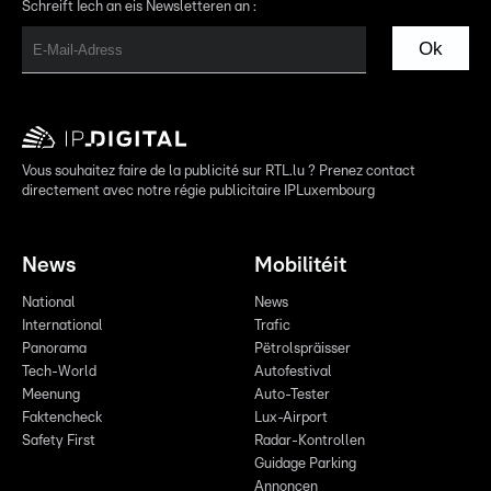
Schreift Iech an eis Newsletteren an :
Ok
Vous souhaitez faire de la publicité sur RTL.lu ? Prenez contact
directement avec notre régie publicitaire IPLuxembourg
News
Mobilitéit
National
News
International
Trafic
Panorama
Pëtrolspräisser
Tech-World
Autofestival
Meenung
Auto-Tester
Faktencheck
Lux-Airport
Safety First
Radar-Kontrollen
Guidage Parking
Annoncen