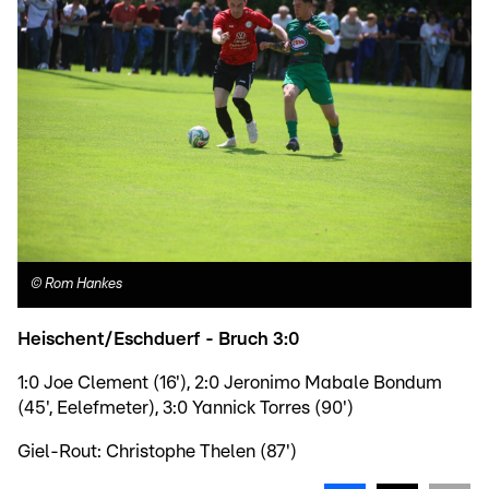
©
Rom Hankes
Heischent/Eschduerf - Bruch 3:0
1:0 Joe Clement (16'), 2:0 Jeronimo Mabale Bondum
(45', Eelefmeter), 3:0 Yannick Torres (90')
Giel-Rout: Christophe Thelen (87')