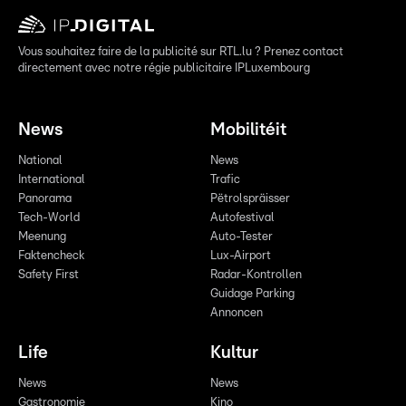
Vous souhaitez faire de la publicité sur RTL.lu ? Prenez contact
directement avec notre régie publicitaire IPLuxembourg
News
Mobilitéit
National
News
International
Trafic
Panorama
Pëtrolspräisser
Tech-World
Autofestival
Meenung
Auto-Tester
Faktencheck
Lux-Airport
Safety First
Radar-Kontrollen
Guidage Parking
Annoncen
Life
Kultur
News
News
Gastronomie
Kino