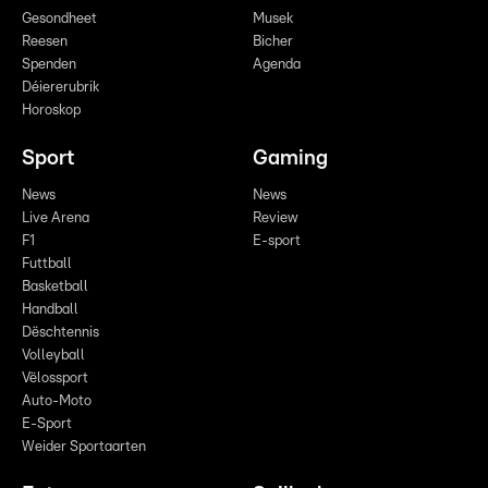
Gesondheet
Musek
Reesen
Bicher
Spenden
Agenda
Déiererubrik
Horoskop
Sport
Gaming
News
News
Live Arena
Review
F1
E-sport
Futtball
Basketball
Handball
Dëschtennis
Volleyball
Vëlossport
Auto-Moto
E-Sport
Weider Sportaarten