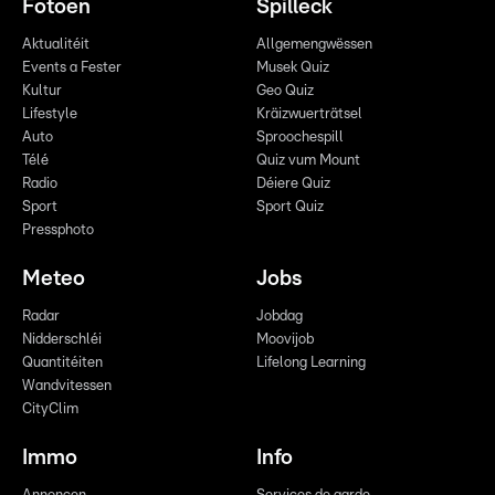
Fotoen
Spilleck
Aktualitéit
Allgemengwëssen
Events a Fester
Musek Quiz
Kultur
Geo Quiz
Lifestyle
Kräizwuerträtsel
Auto
Sproochespill
Télé
Quiz vum Mount
Radio
Déiere Quiz
Sport
Sport Quiz
Pressphoto
Meteo
Jobs
Radar
Jobdag
Nidderschléi
Moovijob
Quantitéiten
Lifelong Learning
Wandvitessen
CityClim
Immo
Info