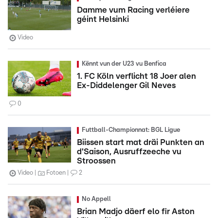
Damme vum Racing verléiere
géint Helsinki
Video
Kënnt vun der U23 vu Benfica
1. FC Köln verflicht 18 Joer alen
Ex-Diddelenger Gil Neves
0
Futtball-Championnat: BGL Ligue
Biissen start mat dräi Punkten an
d'Saison, Ausruffzeeche vu
Stroossen
Video
Fotoen
2
No Appell
Brian Madjo däerf elo fir Aston