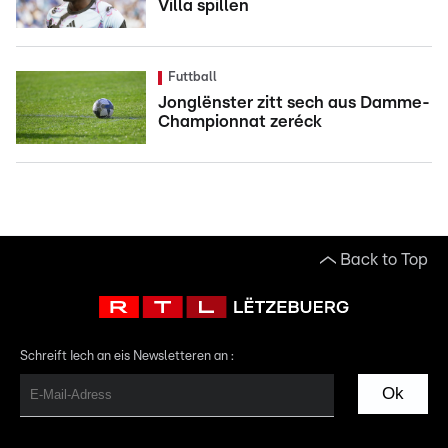
Villa spillen
Futtball
Jonglënster zitt sech aus Damme-
Championnat zeréck
Back to Top
Schreift Iech an eis Newsletteren an :
Ok