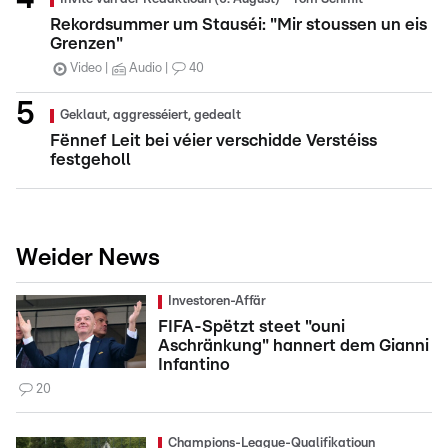
Rekordsummer um Stauséi: "Mir stoussen un eis
Grenzen"
Video
Audio
40
Geklaut, aggresséiert, gedealt
Fënnef Leit bei véier verschidde Verstéiss
festgeholl
Weider News
Investoren-Affär
FIFA-Spëtzt steet "ouni
Aschränkung" hannert dem Gianni
Infantino
20
Champions-League-Qualifikatioun