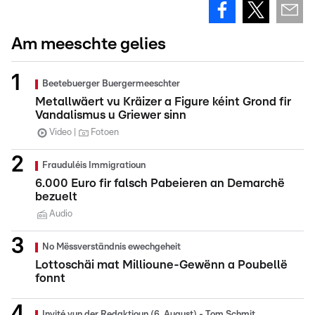
Am meeschte gelies
Beetebuerger Buergermeeschter
Metallwäert vu Kräizer a Figure kéint Grond fir
Vandalismus u Griewer sinn
Video
Fotoen
Frauduléis Immigratioun
6.000 Euro fir falsch Pabeieren an Demarchë
bezuelt
Audio
No Mëssverständnis ewechgeheit
Lottoschäi mat Millioune-Gewënn a Poubellë
fonnt
Invité vun der Redaktioun (6. August) - Tom Schmit