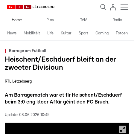
Home
Play
Télé
Radio
News
Mobilitéit
Life
Kultur
Sport
Gaming
Fotoen
Barrage am Futtball
Heischent/Eschduerf bleift an der
zweeter Divisioun
RTL Lëtzebuerg
Am Barragematch war et fir Heischent/Eschduerf
beim 3:0 eng kloer Affär géint den FC Bruch.
Update:
08.06.2026 10:49