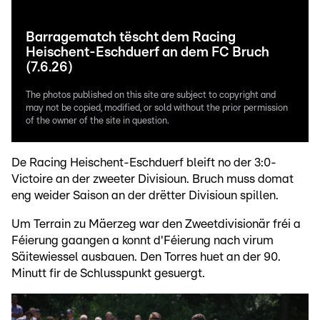
Barragematch tëscht dem Racing
Heischent-Eschduerf an dem FC Bruch
(7.6.26)
The photos published on this site are subject to copyright and
may not be copied, modified, or sold without the prior permission
of the owner of the site in question.
De Racing Heischent-Eschduerf bleift no der 3:0-
Victoire an der zweeter Divisioun. Bruch muss domat
eng weider Saison an der drëtter Divisioun spillen.
Um Terrain zu Mäerzeg war den Zweetdivisionär fréi a
Féierung gaangen a konnt d'Féierung nach virum
Säitewiessel ausbauen. Den Torres huet an der 90.
Minutt fir de Schlusspunkt gesuergt.