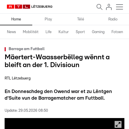
Home
Play
Télé
Radio
News
Mobilitéit
Life
Kultur
Sport
Gaming
Fotoen
Barrage am Futtball
Mäertert-Waasserbëlleg wënnt a
bleift an der 1. Divisioun
RTL Lëtzebuerg
En Donneschdeg den Owend war et zu Lëntgen
d'Suite vun de Barragematcher am Futtball.
Update:
29.05.2026 08:50