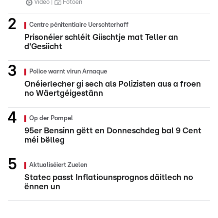
Video
Fotoen
Centre pénitentiaire Uerschterhaff
Prisonéier schléit Giischtje mat Teller an
d'Gesiicht
Police warnt virun Arnaque
Onéierlecher gi sech als Polizisten aus a froen
no Wäertgéigestänn
Op der Pompel
95er Bensinn gëtt en Donneschdeg bal 9 Cent
méi bëlleg
Aktualiséiert Zuelen
Statec passt Inflatiounsprognos däitlech no
ënnen un