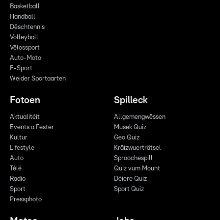
Basketball
Handball
Dëschtennis
Volleyball
Vëlossport
Auto-Moto
E-Sport
Weider Sportaarten
Fotoen
Spilleck
Aktualitéit
Allgemengwëssen
Events a Fester
Musek Quiz
Kultur
Geo Quiz
Lifestyle
Kräizwuerträtsel
Auto
Sproochespill
Télé
Quiz vum Mount
Radio
Déiere Quiz
Sport
Sport Quiz
Pressphoto