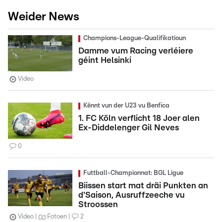
Weider News
Champions-League-Qualifikatioun
Damme vum Racing verléiere
géint Helsinki
Video
Kënnt vun der U23 vu Benfica
1. FC Köln verflicht 18 Joer alen
Ex-Diddelenger Gil Neves
0
Futtball-Championnat: BGL Ligue
Biissen start mat dräi Punkten an
d'Saison, Ausruffzeeche vu
Stroossen
Video
Fotoen
2