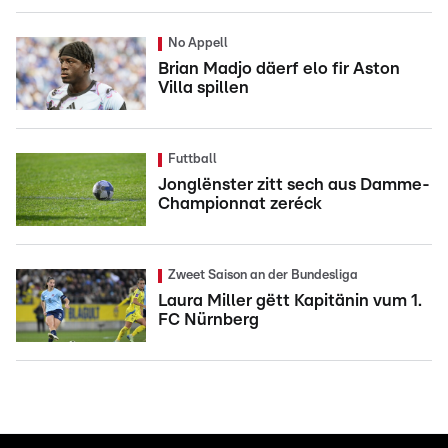
No Appell
Brian Madjo däerf elo fir Aston
Villa spillen
Futtball
Jonglënster zitt sech aus Damme-
Championnat zeréck
Zweet Saison an der Bundesliga
Laura Miller gëtt Kapitänin vum 1.
FC Nürnberg