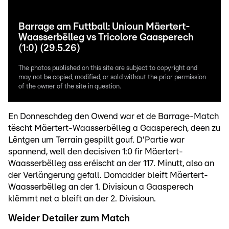
Barrage am Futtball: Unioun Mäertert-
Waasserbëlleg vs Tricolore Gaasperech
(1:0) (29.5.26)
The photos published on this site are subject to copyright and
may not be copied, modified, or sold without the prior permission
of the owner of the site in question.
En Donneschdeg den Owend war et de Barrage-Match
tëscht Mäertert-Waasserbëlleg a Gaasperech, deen zu
Lëntgen um Terrain gespillt gouf. D'Partie war
spannend, well den decisiven 1:0 fir Mäertert-
Waasserbëlleg ass eréischt an der 117. Minutt, also an
der Verlängerung gefall. Domadder bleift Mäertert-
Waasserbëlleg an der 1. Divisioun a Gaasperech
klëmmt net a bleift an der 2. Divisioun.
Weider Detailer zum Match