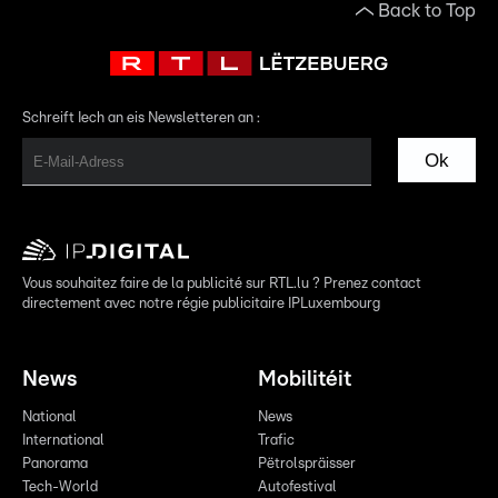
Back to Top
Schreift Iech an eis Newsletteren an :
Ok
Vous souhaitez faire de la publicité sur RTL.lu ? Prenez contact
directement avec notre régie publicitaire IPLuxembourg
News
Mobilitéit
National
News
International
Trafic
Panorama
Pëtrolspräisser
Tech-World
Autofestival