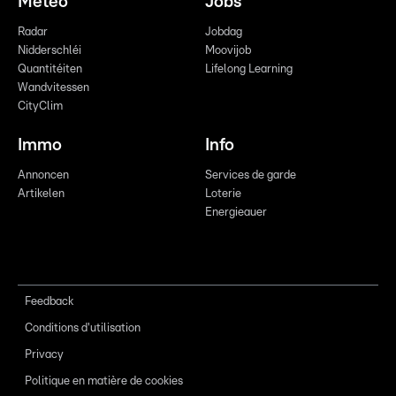
Meteo
Jobs
Radar
Jobdag
Nidderschléi
Moovijob
Quantitéiten
Lifelong Learning
Wandvitessen
CityClim
Immo
Info
Annoncen
Services de garde
Artikelen
Loterie
Energieauer
Feedback
Conditions d'utilisation
Privacy
Politique en matière de cookies