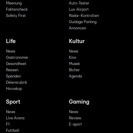
Meenung
Auto-Tester
Faktencheck
Lux-Airport
Safety First
Radar-Kontrollen
Guidage Parking
Annoncen
Life
Kultur
News
News
Gastronomie
Kino
Gesondheet
Musek
Reesen
Bicher
Spenden
Agenda
Déiererubrik
Horoskop
Sport
Gaming
News
News
Live Arena
Review
F1
E-sport
Futtball