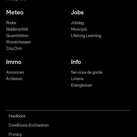
Meteo
Jobs
Radar
Jobdag
Nidderschléi
Moovijob
Quantitéiten
Lifelong Learning
Wandvitessen
CityClim
Immo
Info
Annoncen
Services de garde
Artikelen
Loterie
Energieauer
Feedback
Conditions d'utilisation
Privacy