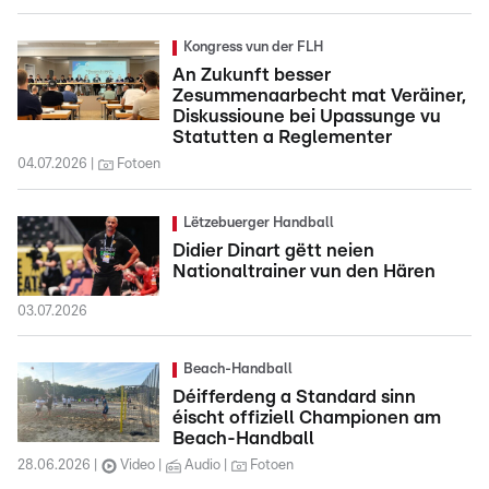
Kongress vun der FLH
An Zukunft besser
Zesummenaarbecht mat Veräiner,
Diskussioune bei Upassunge vu
Statutten a Reglementer
04.07.2026
Fotoen
Lëtzebuerger Handball
Didier Dinart gëtt neien
Nationaltrainer vun den Hären
03.07.2026
Beach-Handball
Déifferdeng a Standard sinn
éischt offiziell Championen am
Beach-Handball
28.06.2026
Video
Audio
Fotoen