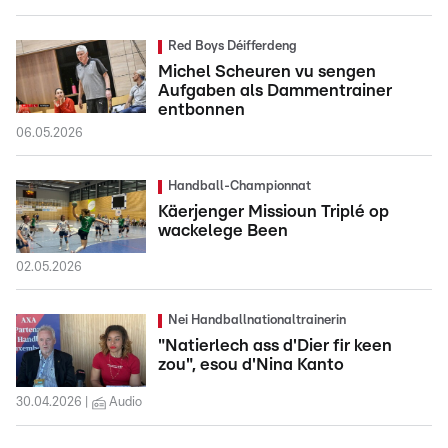
Red Boys Déifferdeng
Michel Scheuren vu sengen
Aufgaben als Dammentrainer
entbonnen
06.05.2026
Handball-Championnat
Käerjenger Missioun Triplé op
wackelege Been
02.05.2026
Nei Handballnationaltrainerin
"Natierlech ass d'Dier fir keen
zou", esou d'Nina Kanto
30.04.2026
Audio