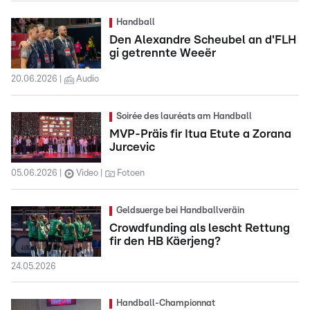
Handball
Den Alexandre Scheubel an d'FLH
gi getrennte Weeër
20.06.2026
Audio
Soirée des lauréats am Handball
MVP-Präis fir Itua Etute a Zorana
Jurcevic
05.06.2026
Video
Fotoen
Geldsuerge bei Handballveräin
Crowdfunding als lescht Rettung
fir den HB Käerjeng?
24.05.2026
Handball-Championnat