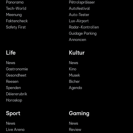
Panorama
Pëtrolspräisser
Tech-World
Autofestival
Meenung
Auto-Tester
Faktencheck
Lux-Airport
Safety First
Radar-Kontrollen
Guidage Parking
Annoncen
Life
Kultur
News
News
Gastronomie
Kino
Gesondheet
Musek
Reesen
Bicher
Spenden
Agenda
Déiererubrik
Horoskop
Sport
Gaming
News
News
Live Arena
Review