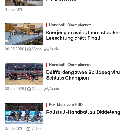
10.05.2026
Handball-Championnat
Käerjeng erzwéngt mat staarker
Leeschtung drëtt Finall
09.05.2026
Video
Audio
Handball-Championnat
Déifferdeng zwee Spilldeeg viru
Schluss Champion
08.05.2026
Video
Audio
Foxriders vum HBD
Rollstull-Handball zu Diddeleng
07.05.2026
Video