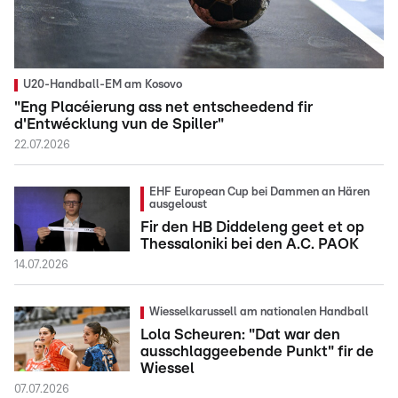
U20-Handball-EM am Kosovo
"Eng Placéierung ass net entscheedend fir
d'Entwécklung vun de Spiller"
22.07.2026
EHF European Cup bei Dammen an Hären
ausgeloust
Fir den HB Diddeleng geet et op
Thessaloniki bei den A.C. PAOK
14.07.2026
Wiesselkarussell am nationalen Handball
Lola Scheuren: "Dat war den
ausschlaggeebende Punkt" fir de
Wiessel
07.07.2026