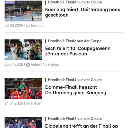
Handball: Final4 vun der Coupe
Käerjeng feiert, Déifferdeng nees
geschloen
26.04.2026
Fotoen
Handball: Finale vun der Coupe
Esch feiert 10. Coupegewënn
zënter der Fusioun
25.04.2026
Video
Fotoen
Handball: Final4 vun der Coupe
Damme-Finall heescht
Déifferdeng géint Käerjeng
24.04.2026
Fotoen
Handball: Final4 vun der Coupe
Diddeleng trëfft an der Finall op