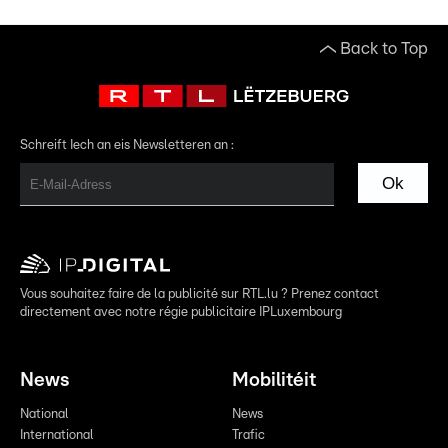
Back to Top
Schreift Iech an eis Newsletteren an :
Ok
Vous souhaitez faire de la publicité sur RTL.lu ? Prenez contact
directement avec notre régie publicitaire IPLuxembourg
News
Mobilitéit
National
News
International
Trafic