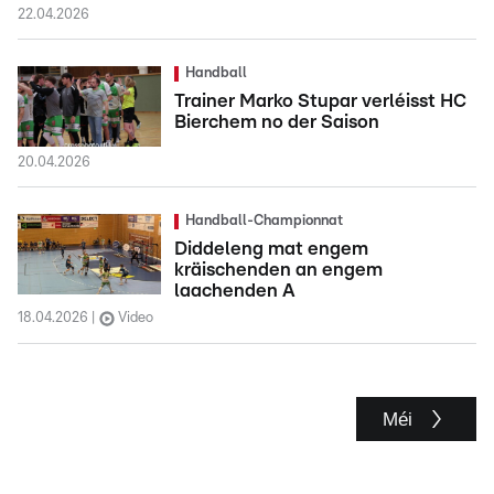
22.04.2026
Handball
Trainer Marko Stupar verléisst HC
Bierchem no der Saison
20.04.2026
Handball-Championnat
Diddeleng mat engem
kräischenden an engem
laachenden A
18.04.2026
Video
Méi