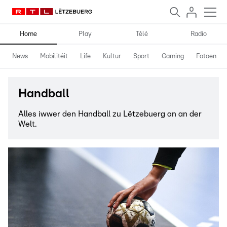
Home
Play
Télé
Radio
News
Mobilitéit
Life
Kultur
Sport
Gaming
Fotoen
Handball
Alles iwwer den Handball zu Lëtzebuerg an an der
Welt.