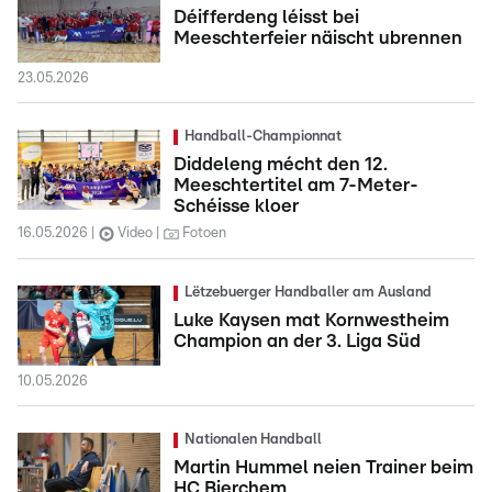
Déifferdeng léisst bei
Meeschterfeier näischt ubrennen
23.05.2026
Handball-Championnat
Diddeleng mécht den 12.
Meeschtertitel am 7-Meter-
Schéisse kloer
16.05.2026
Video
Fotoen
Lëtzebuerger Handballer am Ausland
Luke Kaysen mat Kornwestheim
Champion an der 3. Liga Süd
10.05.2026
Nationalen Handball
Martin Hummel neien Trainer beim
HC Bierchem