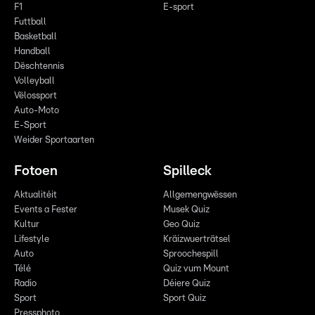
F1
E-sport
Futtball
Basketball
Handball
Dëschtennis
Volleyball
Vëlossport
Auto-Moto
E-Sport
Weider Sportaarten
Fotoen
Spilleck
Aktualitéit
Allgemengwëssen
Events a Fester
Musek Quiz
Kultur
Geo Quiz
Lifestyle
Kräizwuerträtsel
Auto
Sproochespill
Télé
Quiz vum Mount
Radio
Déiere Quiz
Sport
Sport Quiz
Pressphoto