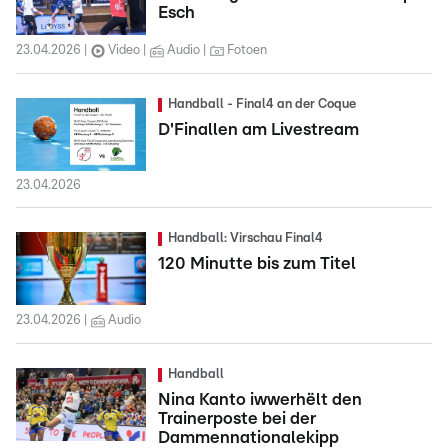
Esch
23.04.2026
Video
Audio
Fotoen
Handball - Final4 an der Coque
D'Finallen am Livestream
23.04.2026
Handball: Virschau Final4
120 Minutte bis zum Titel
23.04.2026
Audio
Handball
Nina Kanto iwwerhëlt den
Trainerposte bei der
Dammennationalekipp