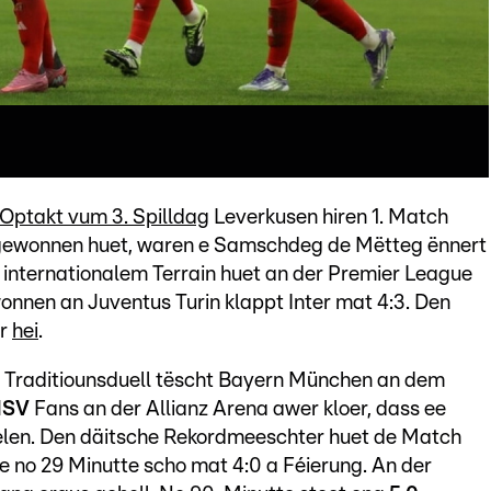
Optakt vum 3. Spilldag
Leverkusen hiren 1. Match
t gewonnen huet, waren e Samschdeg de Mëtteg ënnert
internationalem Terrain huet an der Premier League
nnen an Juventus Turin klappt Inter mat 4:3. Den
ir
hei
.
Traditiounsduell tëscht Bayern München an dem
HSV
Fans an der Allianz Arena awer kloer, dass ee
elen. Den däitsche Rekordmeeschter huet de Match
e no 29 Minutte scho mat 4:0 a Féierung. An der