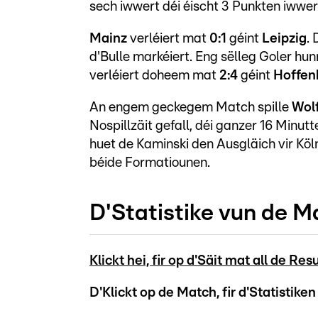
sech iwwert déi éischt 3 Punkten iwwer
Mainz
verléiert mat
0:1
géint
Leipzig
.
d'Bulle markéiert. Eng sëlleg Goler hu
verléiert doheem mat
2:4
géint
Hoffen
An engem geckegem Match spille
Wolf
Nospillzäit gefall, déi ganzer 16 Minutt
huet de Kaminski den Ausgläich vir Köl
béide Formatiounen.
D'Statistike vun de M
Klickt hei, fir op d'Säit mat all de R
D'Klickt op de Match, fir d'Statistiken