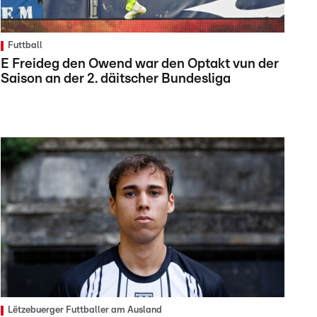
Futtball
E Freideg den Owend war den Optakt vun der
Saison an der 2. däitscher Bundesliga
Lëtzebuerger Futtballer am Ausland