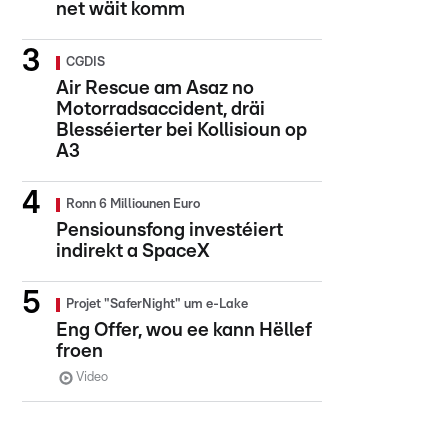
net wäit komm
CGDIS
Air Rescue am Asaz no
Motorradsaccident, dräi
Blesséierter bei Kollisioun op
A3
Ronn 6 Milliounen Euro
Pensiounsfong investéiert
indirekt a SpaceX
Projet "SaferNight" um e-Lake
Eng Offer, wou ee kann Hëllef
froen
Video