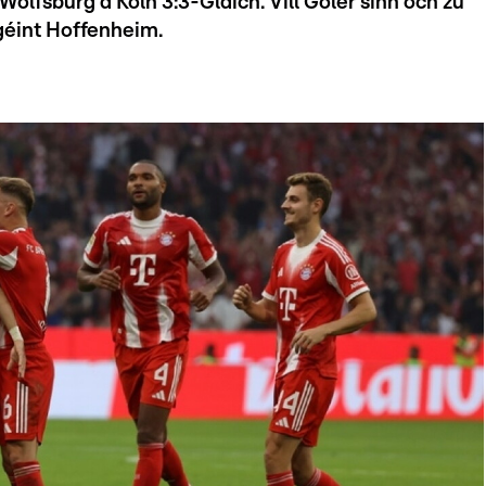
fsburg a Köln 3:3-Gläich. Vill Goler sinn och zu
 géint Hoffenheim.