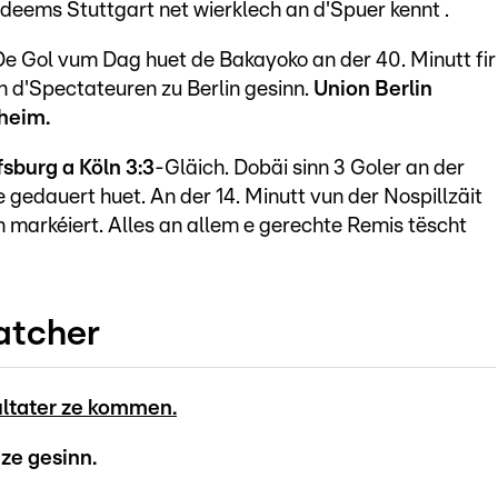
deems Stuttgart net wierklech an d'Spuer kennt .
 De Gol vum Dag huet de Bakayoko an der 40. Minutt fir
nn d'Spectateuren zu Berlin gesinn.
Union Berlin
heim.
sburg a Köln
3:3
-Gläich. Dobäi sinn 3 Goler an der
e gedauert huet. An der 14. Minutt vun der Nospillzäit
n markéiert. Alles an allem e gerechte Remis tëscht
atcher
esultater ze kommen.
 ze gesinn.