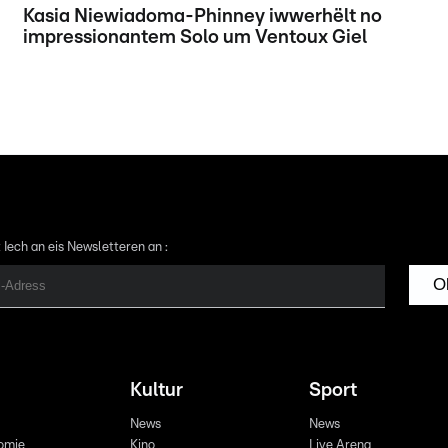
Kasia Niewiadoma-Phinney iwwerhëlt no
impressionantem Solo um Ventoux Giel
 Iech an eis Newsletteren an :
O
Kultur
Sport
News
News
omie
Kino
Live Arena