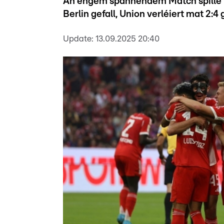
An engem spannendem Match spille Wol
Berlin gefall, Union verléiert mat 2:4
Update:
13.09.2025 20:40