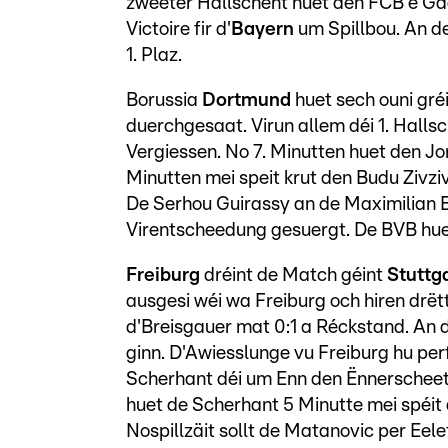
zweeter Hallschent huet den FCB e Gaa
Victoire fir d'
Bayern
um Spillbou. An de
1. Plaz.
Borussia
Dortmund
huet sech ouni gr
duerchgesaat. Virun allem déi 1. Hall
Vergiessen. No 7. Minutten huet den J
Minutten mei speit krut den Budu Zivz
De Serhou Guirassy an de Maximilian Be
Virentscheedung gesuergt. De BVB huet
Freiburg
dréint de Match géint
Stuttg
ausgesi wéi wa Freiburg och hiren drëtt
d'Breisgauer mat 0:1 a Réckstand. An 
ginn. D'Awiesslunge vu Freiburg hu per
Scherhant déi um Enn den Ënnerscheet
huet de Scherhant 5 Minutte mei spéit 
Nospillzäit sollt de Matanovic per Eel