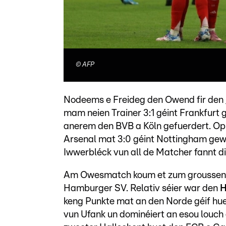
©
AFP
Nodeems e Freideg den Owend fir den
mam neien Trainer 3:1 géint Frankfur
anerem den BVB a Köln gefuerdert. Op 
Arsenal mat 3:0 géint Nottingham gewo
Iwwerbléck vun all de Matcher fannt d
Am Owesmatch koum et zum groussen 
Hamburger SV. Relativ séier war den
keng Punkte mat an den Norde géif hu
vun Ufank un dominéiert an esou louch 