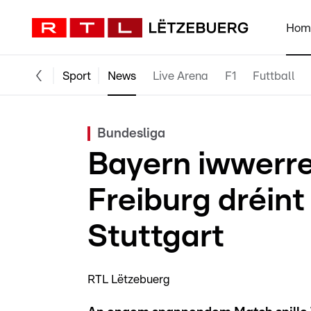
Hom
Sport
News
Live Arena
F1
Futtball
Bundesliga
Bayern iwwerre
Freiburg dréint
Stuttgart
RTL Lëtzebuerg