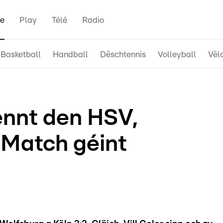
e
Play
Télé
Radio
Basketball
Handball
Dëschtennis
Volleyball
Vël
nnt den HSV,
 Match géint