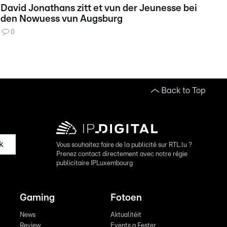
David Jonathans zitt et vun der Jeunesse bei
den Nowuess vun Augsburg
0
Back to Top
k
Vous souhaitez faire de la publicité sur RTL.lu ?
Prenez contact directement avec notre régie
publicitaire IPLuxembourg
Gaming
Fotoen
News
Aktualitéit
Review
Events a Fester