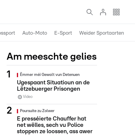
ossport
Auto-Moto
E-Sport
Weider Sportaarten
Am meeschte gelies
Ëmmer méi Gewalt vun Detenuen
Ugespaant Situatioun an de
Lëtzebuerger Prisongen
Video
Poursuite zu Zolwer
E presséierte Chauffer hat
net wëlles, sech vu Police
stoppen ze loossen, ass awer