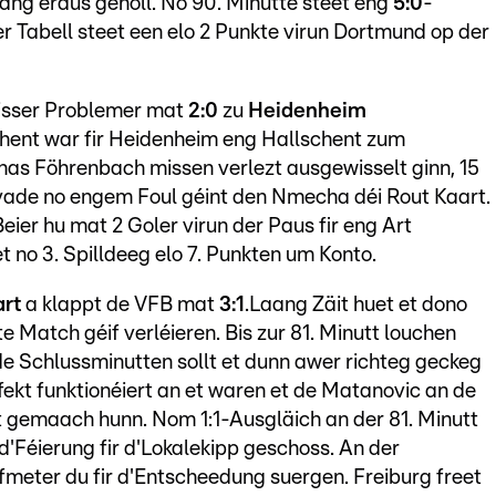
ng eraus geholl. No 90. Minutte steet eng
5:0
-
r Tabell steet een elo 2 Punkte virun Dortmund op der
éisser Problemer mat
2:0
zu
Heidenheim
schent war fir Heidenheim eng Hallschent zum
onas Föhrenbach missen verlezt ausgewisselt ginn, 15
ivade no engem Foul géint den Nmecha déi Rout Kaart.
ier hu mat 2 Goler virun der Paus fir eng Art
 no 3. Spilldeeg elo 7. Punkten um Konto.
art
a klappt de VFB mat
3:1
.Laang Zäit huet et dono
e Match géif verléieren. Bis zur 81. Minutt louchen
de Schlussminutten sollt et dunn awer richteg geckeg
fekt funktionéiert an et waren et de Matanovic an de
 gemaach hunn. Nom 1:1-Ausgläich an der 81. Minutt
d'Féierung fir d'Lokalekipp geschoss. An der
efmeter du fir d'Entscheedung suergen. Freiburg freet