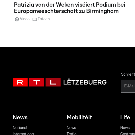
Patrizia van der Weken viséiert Podium bei
Europameeschterschaft zu Birmingham
Video
Fotoen
Schreift
News
Mobilitéit
Life
National
News
News
International
Trafic
Gastron