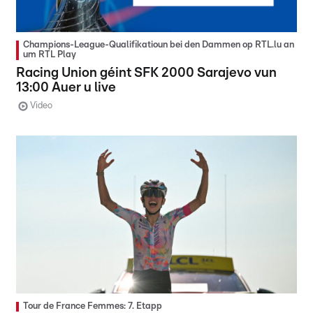
Champions-League-Qualifikatioun bei den Dammen op RTL.lu an
um RTL Play
Racing Union géint SFK 2000 Sarajevo vun
13:00 Auer u live
Video
Tour de France Femmes: 7. Etapp