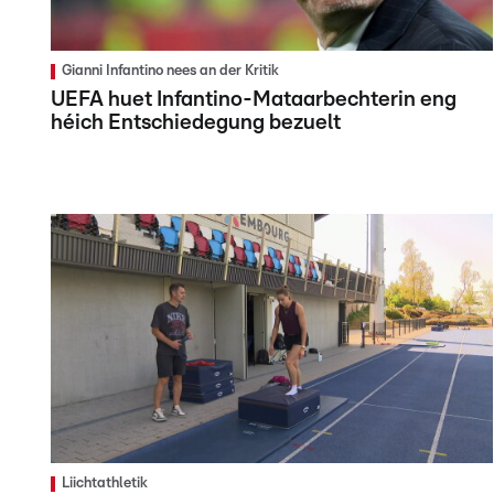
Gianni Infantino nees an der Kritik
UEFA huet Infantino-Mataarbechterin eng
héich Entschiedegung bezuelt
Liichtathletik