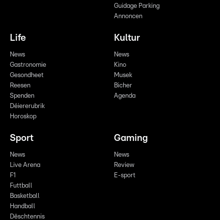
Guidage Parking
Annoncen
Life
Kultur
News
News
Gastronomie
Kino
Gesondheet
Musek
Reesen
Bicher
Spenden
Agenda
Déiererubrik
Horoskop
Sport
Gaming
News
News
Live Arena
Review
F1
E-sport
Futtball
Basketball
Handball
Dëschtennis