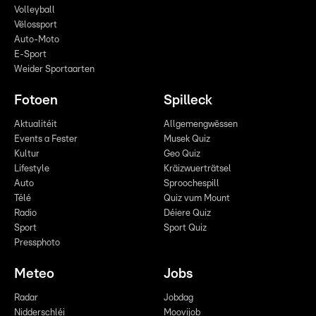
Volleyball
Vëlossport
Auto-Moto
E-Sport
Weider Sportaarten
Fotoen
Spilleck
Aktualitéit
Allgemengwëssen
Events a Fester
Musek Quiz
Kultur
Geo Quiz
Lifestyle
Kräizwuerträtsel
Auto
Sproochespill
Télé
Quiz vum Mount
Radio
Déiere Quiz
Sport
Sport Quiz
Pressphoto
Meteo
Jobs
Radar
Jobdag
Nidderschléi
Moovijob