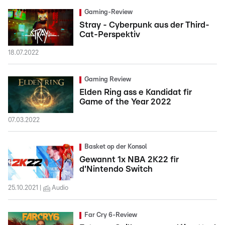
Gaming-Review
Stray - Cyberpunk aus der Third-
Cat-Perspektiv
18.07.2022
Gaming Review
Elden Ring ass e Kandidat fir
Game of the Year 2022
07.03.2022
Basket op der Konsol
Gewannt 1x NBA 2K22 fir
d'Nintendo Switch
25.10.2021
Audio
Far Cry 6-Review