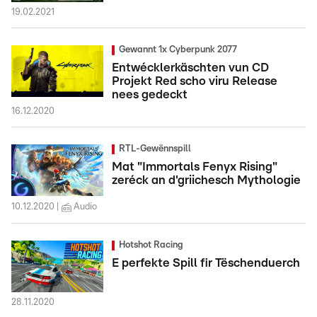
19.02.2021
Gewannt 1x Cyberpunk 2077
Entwécklerkäschten vun CD
Projekt Red scho viru Release
nees gedeckt
16.12.2020
RTL-Gewënnspill
Mat "Immortals Fenyx Rising"
zeréck an d'griichesch Mythologie
10.12.2020
Audio
Hotshot Racing
E perfekte Spill fir Tëschenduerch
28.11.2020