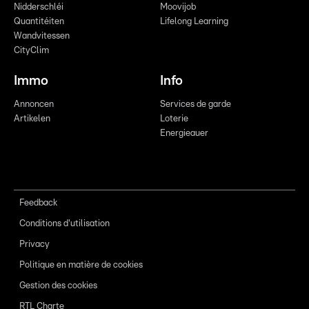
Nidderschléi
Moovijob
Quantitéiten
Lifelong Learning
Wandvitessen
CityClim
Immo
Info
Annoncen
Services de garde
Artikelen
Loterie
Energieauer
Feedback
Conditions d'utilisation
Privacy
Politique en matière de cookies
Gestion des cookies
RTL Charte