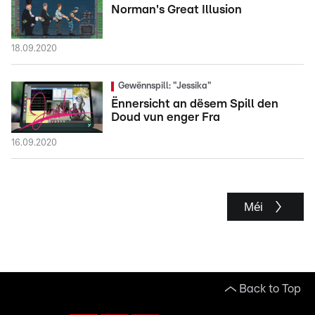
Norman's Great Illusion
18.09.2020
Gewënnspill: "Jessika"
Ënnersicht an dësem Spill den
Doud vun enger Fra
16.09.2020
Méi
Back to Top