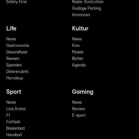
Safety First
Radar-Kontrollen
Guidage Parking
Annoncen
Life
Kultur
News
News
Gastronomie
Kino
Gesondheet
Musek
Reesen
Bicher
Spenden
Agenda
Déiererubrik
Horoskop
Sport
Gaming
News
News
Live Arena
Review
F1
E-sport
Futtball
Basketball
Handball