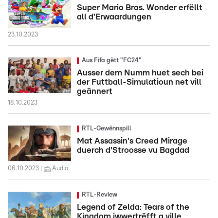
Super Mario Bros. Wonder erfëllt
all d'Erwaardungen
23.10.2023
Aus Fifa gëtt "FC24"
Ausser dem Numm huet sech bei
der Futtball-Simulatioun net vill
geännert
18.10.2023
RTL-Gewënnspill
Mat Assassin's Creed Mirage
duerch d'Stroosse vu Bagdad
06.10.2023
Audio
RTL-Review
Legend of Zelda: Tears of the
Kingdom iwwertrëfft a ville