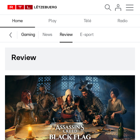
Home
Play
Télé
Radio
Gaming
News
Review
E-sport
Review