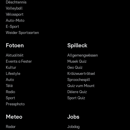
Dëschtennis
Volleyball
Vëlossport
Auto-Moto
E-Sport
Weider Sportaarten
Fotoen
Spilleck
Aktualitéit
Allgemengwëssen
Events a Fester
Musek Quiz
Kultur
Geo Quiz
Lifestyle
Kräizwuerträtsel
Auto
Sproochespill
Télé
Quiz vum Mount
Radio
Déiere Quiz
Sport
Sport Quiz
Pressphoto
Meteo
Jobs
Radar
Jobdag