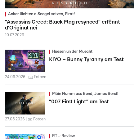
Anker liichten a Seegel setzen, Pirat!
“Assassins Creed: Black Flag resynced” erfënnt
d’Original nei
10.07.2026
Huesen un der Muecht
KIYO – Bunny Tyranny am Test
24.06.2026
Fotoen
Mäin Numm ass Bond, James Bond!
“007 First Light” am Test
27.05.2026
Fotoen
RTL-Review