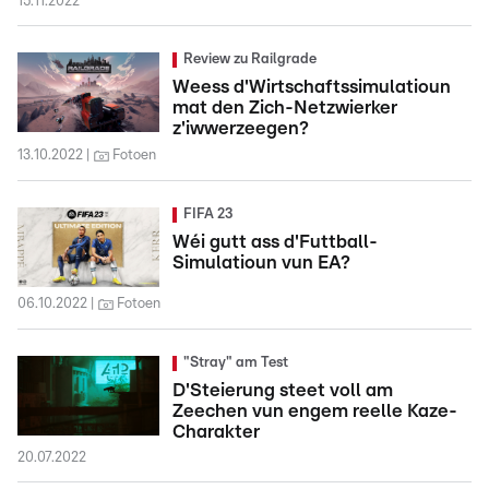
15.11.2022
Review zu Railgrade
Weess d'Wirtschaftssimulatioun
mat den Zich-Netzwierker
z'iwwerzeegen?
13.10.2022
Fotoen
FIFA 23
Wéi gutt ass d'Futtball-
Simulatioun vun EA?
06.10.2022
Fotoen
"Stray" am Test
D'Steierung steet voll am
Zeechen vun engem reelle Kaze-
Charakter
20.07.2022