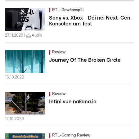
RTL-Gewënnspill
Sony vs. Xbox - Déi nei Next-Gen-
Konsolen am Test
27.11.2020
Audio
Review
Journey Of The Broken Circle
16.10.2020
Review
Infini vun nakana.io
12.10.2020
RTL-Gaming Review