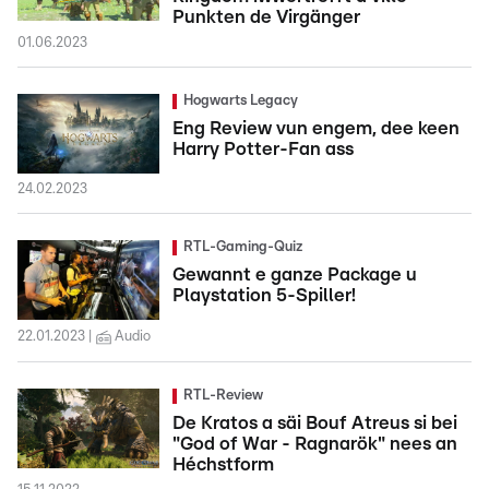
Punkten de Virgänger
01.06.2023
Hogwarts Legacy
Eng Review vun engem, dee keen
Harry Potter-Fan ass
24.02.2023
RTL-Gaming-Quiz
Gewannt e ganze Package u
Playstation 5-Spiller!
22.01.2023
Audio
RTL-Review
De Kratos a säi Bouf Atreus si bei
"God of War - Ragnarök" nees an
Héchstform