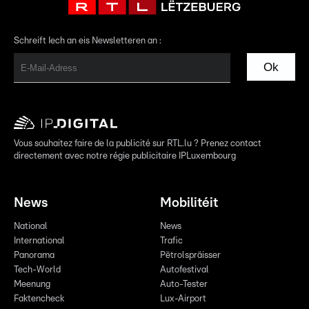
Schreift Iech an eis Newsletteren an :
Ok
Vous souhaitez faire de la publicité sur RTL.lu ? Prenez contact
directement avec notre régie publicitaire IPLuxembourg
News
Mobilitéit
National
News
International
Trafic
Panorama
Pëtrolspräisser
Tech-World
Autofestival
Meenung
Auto-Tester
Faktencheck
Lux-Airport