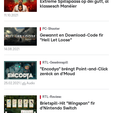
Extreme Spillspaass op déi gutt, al
klassesch Manéier
11.10.2021
PC-Shooter
Gewannt en Download-Code fir
"Hell Let Loose"
14.08.2021
RTL-Gewënnspill
"Encodya" bréngt Point-and-Click
zeréck an d'Moud
25.02.2021
Audio
RTL-Review:
Brietspill-Hit "Wingspan" fir
d'Nintendo Switch