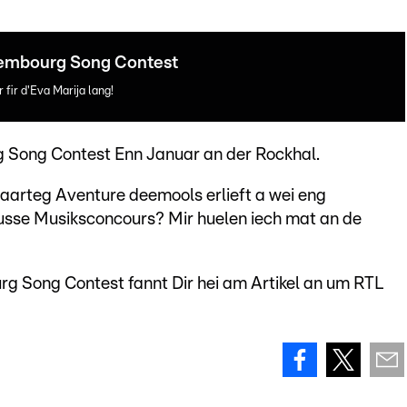
embourg Song Contest
fir d'Eva Marija lang!
 Song Contest Enn Januar an der Rockhal.
aarteg Aventure deemools erlieft a wei eng
usse Musiksconcours? Mir huelen iech mat an de
 Song Contest fannt Dir hei am Artikel an um RTL