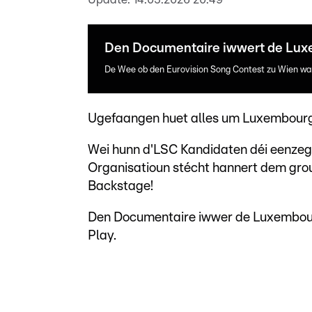
Den Documentaire iwwert de Lux
De Wee ob den Eurovision Song Contest zu Wien war 
Ugefaangen huet alles um Luxembourg
Wei hunn d'LSC Kandidaten déi eenzeg
Organisatioun stécht hannert dem gro
Backstage!
Den Documentaire iwwer de Luxembourg
Play.