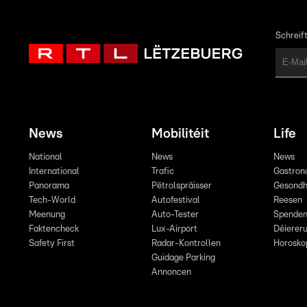
Schreift
News
Mobilitéit
Life
National
News
News
International
Trafic
Gastron
Panorama
Pëtrolspräisser
Gesondh
Tech-World
Autofestival
Reesen
Meenung
Auto-Tester
Spende
Faktencheck
Lux-Airport
Déiereru
Safety First
Radar-Kontrollen
Horosko
Guidage Parking
Annoncen