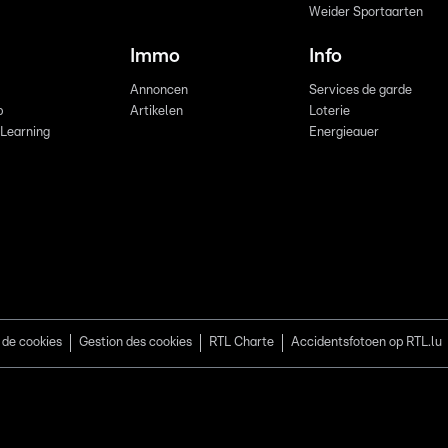
Weider Sportaarten
Immo
Info
Annoncen
Services de garde
b
Artikelen
Loterie
 Learning
Energieauer
 de cookies
Gestion des cookies
RTL Charte
Accidentsfotoen op RTL.lu