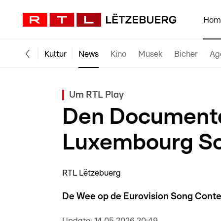
Hom
Kultur
News
Kino
Musek
Bicher
Ag
Um RTL Play
Den Documenta
Luxembourg So
RTL Lëtzebuerg
De Wee op de Eurovision Song Contest
Update:
14.05.2026 20:49