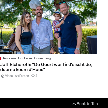
Rock am Gaart – zu Gousseldeng
Jeff Elcheroth: "De Gaart war fir d’éischt do,
duerno koum d’Haus"
Video
Fotoen
4
Back to Top