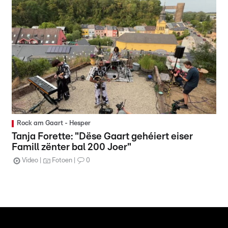
Rock am Gaart - Hesper
Tanja Forette: "Dëse Gaart gehéiert eiser
Famill zënter bal 200 Joer"
Video
Fotoen
0