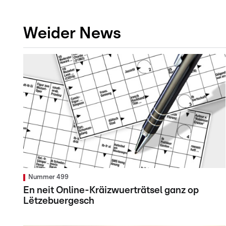
Weider News
Nummer 499
En neit Online-Kräizwuerträtsel ganz op
Lëtzebuergesch