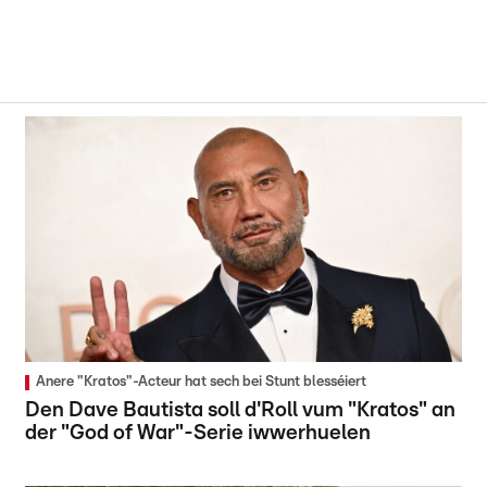
Anere "Kratos"-Acteur hat sech bei Stunt blesséiert
Den Dave Bautista soll d'Roll vum "Kratos" an
der "God of War"-Serie iwwerhuelen