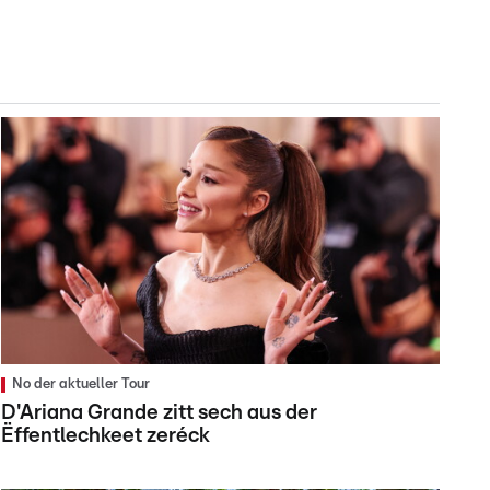
No der aktueller Tour
D'Ariana Grande zitt sech aus der
Ëffentlechkeet zeréck