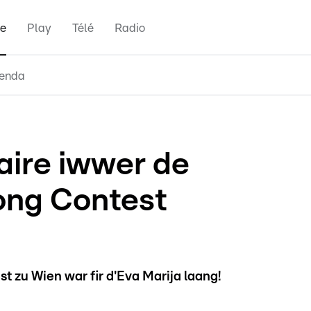
e
Play
Télé
Radio
enda
ire iwwer de
ng Contest
 zu Wien war fir d'Eva Marija laang!