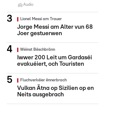
Audio
Lionel Messi am Trauer
Jorge Messi am Alter vun 68
Joer gestuerwen
Wéinst Bëschbränn
Iwwer 200 Leit um Gardaséi
evakuéiert, och Touristen
Fluchverkéier ënnerbrach
Vulkan Ätna op Sizilien op en
Neits ausgebrach