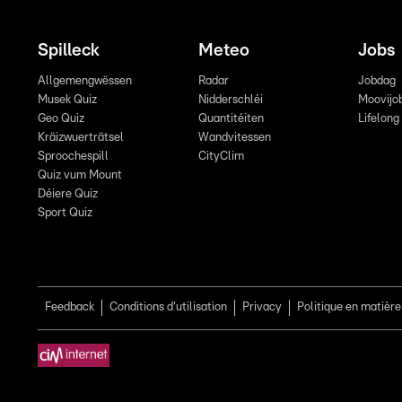
Spilleck
Meteo
Jobs
Allgemengwëssen
Radar
Jobdag
Musek Quiz
Nidderschléi
Moovijo
Geo Quiz
Quantitéiten
Lifelong
Kräizwuerträtsel
Wandvitessen
Sproochespill
CityClim
Quiz vum Mount
Déiere Quiz
Sport Quiz
Feedback
Conditions d'utilisation
Privacy
Politique en matière