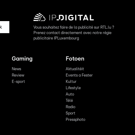
k
Vous souhaitez faire de la publicité sur RTL.lu ?
Prenez contact directement avec notre régie
publicitaire IPLuxembourg
Gaming
Fotoen
News
Aktualitéit
Review
Events a Fester
E-sport
Kultur
Lifestyle
Auto
Télé
Radio
Sport
Pressphoto