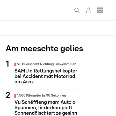
Am meeschte gelies
Vu Buerschent Richtung Giewelsmillen
SAMU a Rettungshelikopter
bei Accident mat Motorrad
am Asaz
1.500 Kilometer fir 90 Sekonnen
Vu Schëffleng mam Auto a
Spuenien, fir déi komplett
Sonnendäischtert ze gesinn