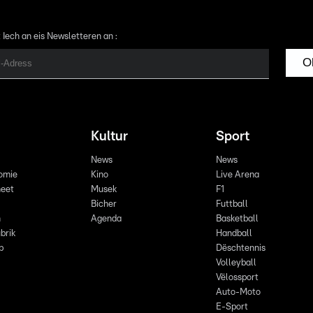
 Iech an eis Newsletteren an :
O
Kultur
Sport
News
News
omie
Kino
Live Arena
eet
Musek
F1
Bicher
Futtball
n
Agenda
Basketball
brik
Handball
p
Dëschtennis
Volleyball
Vëlossport
Auto-Moto
E-Sport