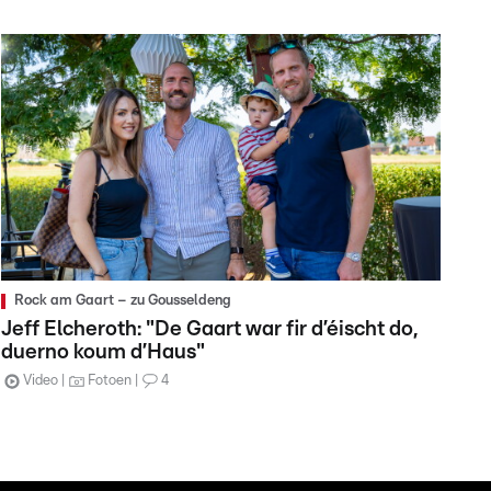
Rock am Gaart – zu Gousseldeng
Jeff Elcheroth: "De Gaart war fir d’éischt do,
duerno koum d’Haus"
Video
Fotoen
4