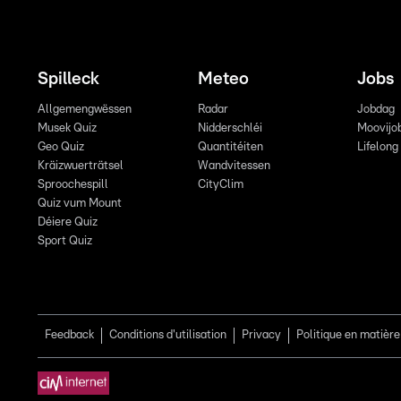
Spilleck
Meteo
Jobs
Allgemengwëssen
Radar
Jobdag
Musek Quiz
Nidderschléi
Moovijo
Geo Quiz
Quantitéiten
Lifelong
Kräizwuerträtsel
Wandvitessen
Sproochespill
CityClim
Quiz vum Mount
Déiere Quiz
Sport Quiz
Feedback
Conditions d'utilisation
Privacy
Politique en matière