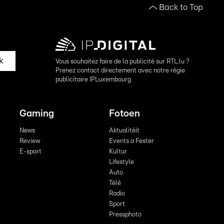
Back to Top
k
Vous souhaitez faire de la publicité sur RTL.lu ?
Prenez contact directement avec notre régie
publicitaire IPLuxembourg
Gaming
Fotoen
News
Aktualitéit
Review
Events a Fester
E-sport
Kultur
Lifestyle
Auto
Télé
Radio
Sport
Pressphoto