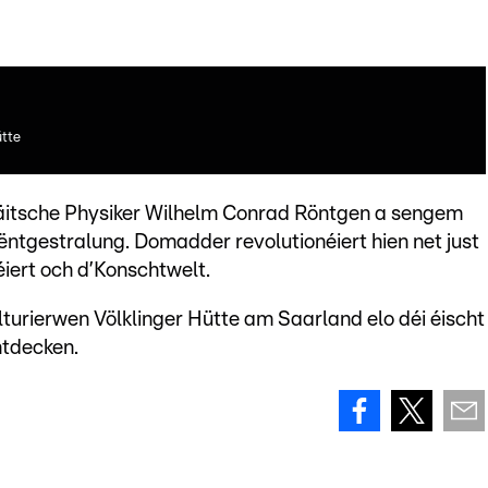
ütte
äitsche Physiker Wilhelm Conrad Röntgen a sengem
ntgestralung. Domadder revolutionéiert hien net just
iert och d’Konschtwelt.
turierwen Völklinger Hütte am Saarland elo déi éischt
tdecken.