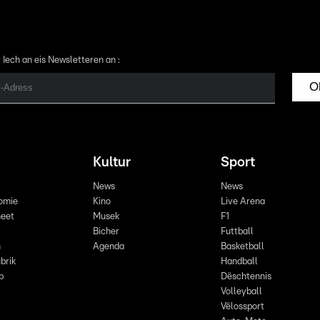
 Iech an eis Newsletteren an :
O
Kultur
Sport
News
News
omie
Kino
Live Arena
eet
Musek
F1
Bicher
Futtball
n
Agenda
Basketball
brik
Handball
p
Dëschtennis
Volleyball
Vëlossport