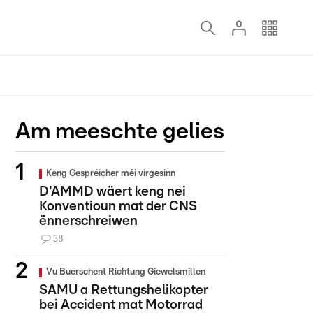
Am meeschte gelies
Keng Gespréicher méi virgesinn
D'AMMD wäert keng nei
Konventioun mat der CNS
ënnerschreiwen
38
Vu Buerschent Richtung Giewelsmillen
SAMU a Rettungshelikopter
bei Accident mat Motorrad