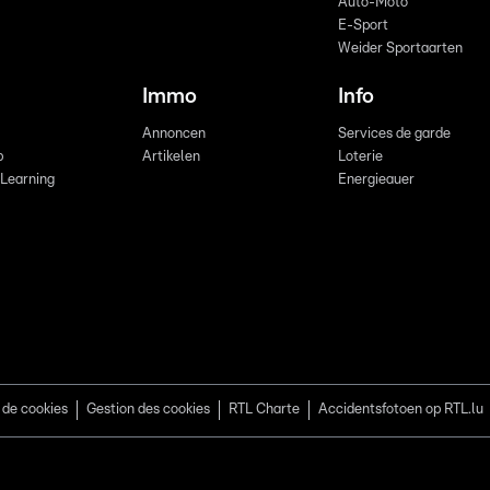
Auto-Moto
E-Sport
Weider Sportaarten
Immo
Info
Annoncen
Services de garde
b
Artikelen
Loterie
 Learning
Energieauer
 de cookies
Gestion des cookies
RTL Charte
Accidentsfotoen op RTL.lu