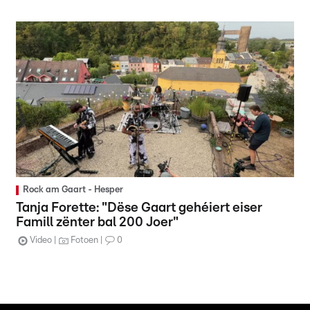
Rock am Gaart - Hesper
Tanja Forette: "Dëse Gaart gehéiert eiser
Famill zënter bal 200 Joer"
Video
Fotoen
0