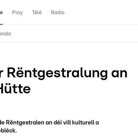
e
Play
Télé
Radio
enda
 Rëntgestralung an
Hütte
 Rëntgestralen an déi vill kulturell a
bléck.