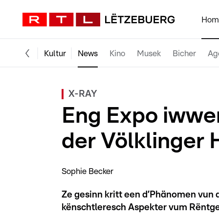
Hom
Kultur
News
Kino
Musek
Bicher
Ag
X-RAY
Eng Expo iwwer
der Völklinger 
Sophie Becker
Ze gesinn kritt een d’Phänomen vun de
kënschtleresch Aspekter vum Rëntge