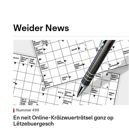
Weider News
Nummer 499
En neit Online-Kräizwuerträtsel ganz op
Lëtzebuergesch