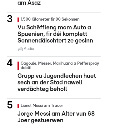
am Asaz
1.500 Kilometer fir 90 Sekonnen
Vu Schëffleng mam Auto a
Spuenien, fir déi komplett
Sonnendäischtert ze gesinn
Audio
Cagoule, Messer, Marihuana a Pefferspray
dobäi
Grupp vu Jugendlechen huet
sech an der Stad nawell
verdächteg beholl
Lionel Messi am Trauer
Jorge Messi am Alter vun 68
Joer gestuerwen