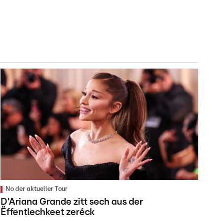
No der aktueller Tour
D'Ariana Grande zitt sech aus der
Ëffentlechkeet zeréck