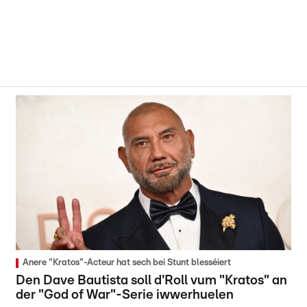
Anere "Kratos"-Acteur hat sech bei Stunt blesséiert
Den Dave Bautista soll d'Roll vum "Kratos" an
der "God of War"-Serie iwwerhuelen