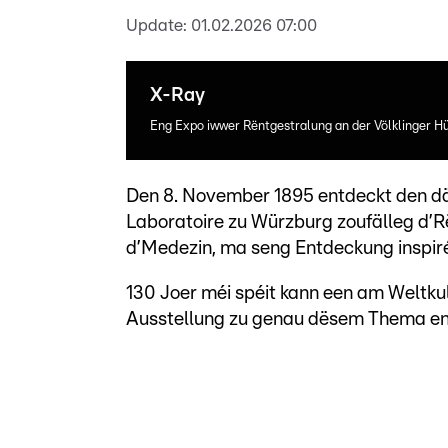
Update:
01.02.2026 07:00
X-Ray
Eng Expo iwwer Rëntgestralung an der Völklinger H
Den 8. November 1895 entdeckt den d
Laboratoire zu Würzburg zoufälleg d’Rë
d’Medezin, ma seng Entdeckung inspiré
130 Joer méi spéit kann een am Weltkul
Ausstellung zu genau dësem Thema en