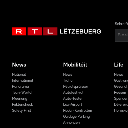
Schreift
News
Mobilitéit
Life
National
News
News
International
Trafic
Gastron
Panorama
Pëtrolspräisser
Gesondh
Tech-World
Autofestival
Reesen
Meenung
Auto-Tester
Spende
Faktencheck
Lux-Airport
Déiereru
Safety First
Radar-Kontrollen
Horosko
Guidage Parking
Annoncen