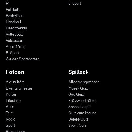
F1
E-sport
Futtball
Basketball
Handball
Dëschtennis
Volleyball
Vëlossport
Auto-Moto
E-Sport
Weider Sportaarten
Fotoen
Spilleck
Aktualitéit
Allgemengwëssen
Events a Fester
Musek Quiz
Kultur
Geo Quiz
Lifestyle
Kräizwuerträtsel
Auto
Sproochespill
Télé
Quiz vum Mount
Radio
Déiere Quiz
Sport
Sport Quiz
Pressphoto