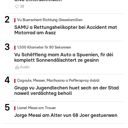
38
Vu Buerschent Richtung Giewelsmillen
SAMU a Rettungshelikopter bei Accident mat
Motorrad am Asaz
1.500 Kilometer fir 90 Sekonnen
Vu Schëffleng mam Auto a Spuenien, fir déi
komplett Sonnendäischtert ze gesinn
Audio
Cagoule, Messer, Marihuana a Pefferspray dobäi
Grupp vu Jugendlechen huet sech an der Stad
nawell verdächteg beholl
Lionel Messi am Trauer
Jorge Messi am Alter vun 68 Joer gestuerwen