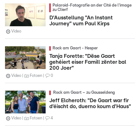
Polaroid-Fotografie an der Cité de l'image
zu Clierf
D'Ausstellung "An Instant
Journey" vum Paul Kirps
Video
Rock am Gaart - Hesper
Tanja Forette: "Dëse Gaart
gehéiert eiser Famill zënter bal
200 Joer"
Video
Fotoen
0
Rock am Gaart – zu Gousseldeng
Jeff Elcheroth: "De Gaart war fir
d’éischt do, duerno koum d’Haus"
Video
Fotoen
4