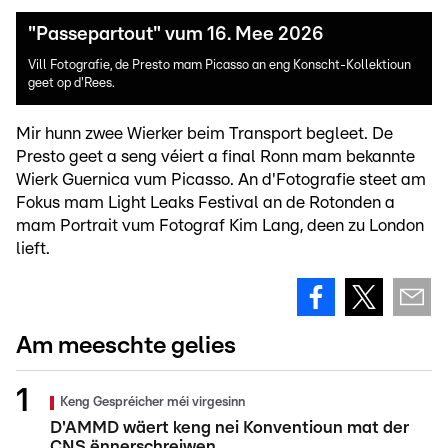
"Passepartout" vum 16. Mee 2026
Vill Fotografie, de Presto mam Picasso an eng Konscht-Kollektioun
geet op d'Rees.
Mir hunn zwee Wierker beim Transport begleet. De
Presto geet a seng véiert a final Ronn mam bekannte
Wierk Guernica vum Picasso. An d'Fotografie steet am
Fokus mam Light Leaks Festival an de Rotonden a
mam Portrait vum Fotograf Kim Lang, deen zu London
lieft.
Am meeschte gelies
Keng Gespréicher méi virgesinn
D'AMMD wäert keng nei Konventioun mat der
CNS ënnerschreiwen