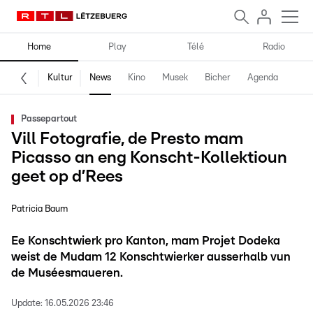
Home
Play
Télé
Radio
Kultur
News
Kino
Musek
Bicher
Agenda
Passepartout
Vill Fotografie, de Presto mam
Picasso an eng Konscht-Kollektioun
geet op d’Rees
Patricia Baum
Ee Konschtwierk pro Kanton, mam Projet Dodeka
weist de Mudam 12 Konschtwierker ausserhalb vun
de Muséesmaueren.
Update:
16.05.2026 23:46