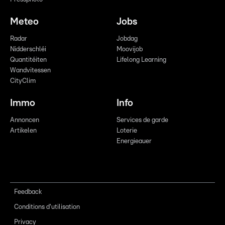
Meteo
Jobs
Radar
Jobdag
Nidderschléi
Moovijob
Quantitéiten
Lifelong Learning
Wandvitessen
CityClim
Immo
Info
Annoncen
Services de garde
Artikelen
Loterie
Energieauer
Feedback
Conditions d'utilisation
Privacy