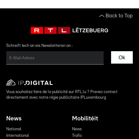
Back to Top
Schreift Iech an eis Newsletteren an :
Ok
Vous souhaitez faire de la publicité sur RTL.lu ? Prenez contact
directement avec notre régie publicitaire IPLuxembourg
News
Mobilitéit
National
News
International
Trafic