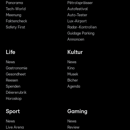
Panorama
Pëtrolspräisser
Tech-World
Autofestival
Meenung
Auto-Tester
Faktencheck
Lux-Airport
Safety First
Radar-Kontrollen
Guidage Parking
Annoncen
Life
Kultur
News
News
Gastronomie
Kino
Gesondheet
Musek
Reesen
Bicher
Spenden
Agenda
Déiererubrik
Horoskop
Sport
Gaming
News
News
Live Arena
Review