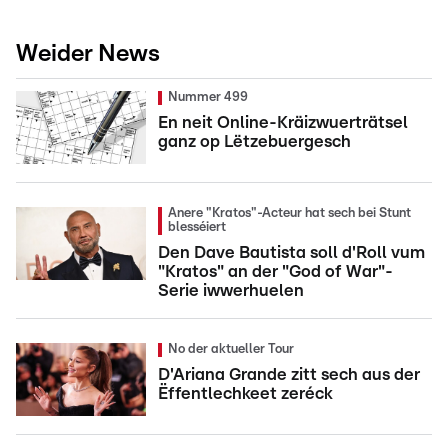
Weider News
Nummer 499
En neit Online-Kräizwuerträtsel
ganz op Lëtzebuergesch
Anere "Kratos"-Acteur hat sech bei Stunt
blesséiert
Den Dave Bautista soll d'Roll vum
"Kratos" an der "God of War"-
Serie iwwerhuelen
No der aktueller Tour
D'Ariana Grande zitt sech aus der
Ëffentlechkeet zeréck