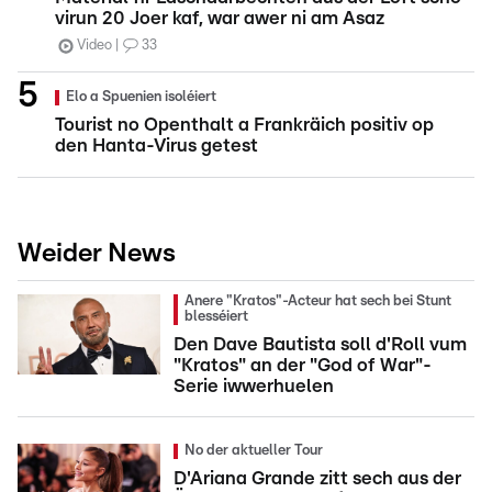
virun 20 Joer kaf, war awer ni am Asaz
Video
33
Elo a Spuenien isoléiert
Tourist no Openthalt a Frankräich positiv op
den Hanta-Virus getest
Weider News
Anere "Kratos"-Acteur hat sech bei Stunt
blesséiert
Den Dave Bautista soll d'Roll vum
"Kratos" an der "God of War"-
Serie iwwerhuelen
No der aktueller Tour
D'Ariana Grande zitt sech aus der