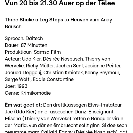
Vun 20 bis 21.30 Auer op der Tëlee
Three Shake a Leg Steps to Heaven
vum Andy
Bausch
Sprooch: Däitsch
Dauer: 87 Minutten
Produktioun: Samsa Film
Acteur: Udo Kier, Désirée Nosbusch, Thierry van
Werveke, Richy Müller, Jochen Senf, Josianne Peiffer,
Jaoued Deggouj, Christian Kmiotek, Kenny Seymour,
Serge Wolf , Eddie Constantine
Joer: 1993
Genre: Krimikomödie
Ëm wat geet et:
Den drëttklassegen Elvis-Imitateur
Joe (Udo Kier) an e russeschen Danz-Enseignant
Mischa (Thierry van Werveke) retten e Banquier virun
der Mafia, vun där en ëmbruecht sollt ginn. Si doe sech
zesumme mam Callgirl Fanny (Désirée Nosbusch), dat