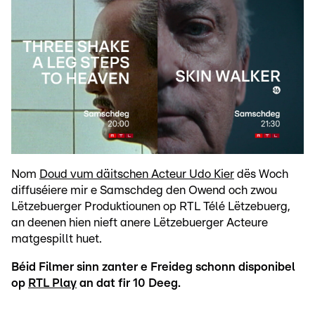
Nom
Doud vum däitschen Acteur Udo Kier
dës Woch
diffuséiere mir e Samschdeg den Owend och zwou
Lëtzebuerger Produktiounen op RTL Télé Lëtzebuerg,
an deenen hien nieft anere Lëtzebuerger Acteure
matgespillt huet.
Béid Filmer sinn zanter e Freideg schonn disponibel
op
RTL Play
an dat fir 10 Deeg.