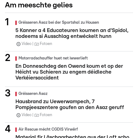
Am meeschte gelies
Gréisseren Asaz bei der Sportshal zu Housen
5 Kanner a 4 Educateuren koumen an d'Spidol,
nodeems si Ausschlag entwéckelt hunn
Video
Fotoen
Motorradschauffer huet net iwwerlieft
En Donneschdeg den Owend koum et op der
Héicht vu Schieren zu engem déidleche
Verkéiersaccident
Gréisseren Asaz
Hausbrand zu Uewerwampech, 7
Pompjeeszentere goufen an den Asaz geruff
Video
Fotoen
Air Rescue mécht CGDIS Virwërf
Material fir Läschaarbechten aus der Loft scho