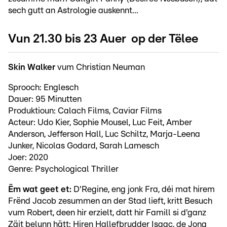
sech gutt an Astrologie auskennt...
Vun 21.30 bis 23 Auer op der Tëlee
Skin Walker
vum Christian Neuman
Sprooch: Englesch
Dauer: 95 Minutten
Produktioun: Calach Films, Caviar Films
Acteur: Udo Kier, Sophie Mousel, Luc Feit, Amber
Anderson, Jefferson Hall, Luc Schiltz, Marja-Leena
Junker, Nicolas Godard, Sarah Lamesch
Joer: 2020
Genre: Psychological Thriller
Ëm wat geet et:
D'Regine, eng jonk Fra, déi mat hirem
Frënd Jacob zesummen an der Stad lieft, kritt Besuch
vum Robert, deen hir erzielt, datt hir Famill si d'ganz
Zäit belunn hätt: Hiren Hallefbrudder Isaac, de Jong