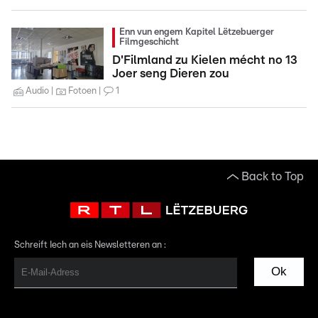
Enn vun engem Kapitel Lëtzebuerger
Filmgeschicht
D'Filmland zu Kielen mécht no 13
Joer seng Dieren zou
Audio
Fotoen
1
Back to Top
Schreift Iech an eis Newsletteren an :
Ok