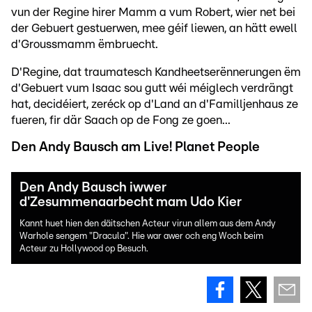
vun der Regine hirer Mamm a vum Robert, wier net bei
der Gebuert gestuerwen, mee géif liewen, an hätt ewell
d'Groussmamm ëmbruecht.
D'Regine, dat traumatesch Kandheetserënnerungen ëm
d'Gebuert vum Isaac sou gutt wéi méiglech verdrängt
hat, decidéiert, zeréck op d'Land an d'Familljenhaus ze
fueren, fir där Saach op de Fong ze goen...
Den Andy Bausch am Live! Planet People
Den Andy Bausch iwwer
d'Zesummenaarbecht mam Udo Kier
Kannt huet hien den däitschen Acteur virun allem aus dem Andy
Warhole sengem "Dracula". Hie war awer och eng Woch beim
Acteur zu Hollywood op Besuch.