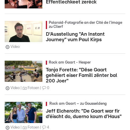
Ëffentlechkeet zeréck
Polaroid-Fotografie an der Cité de l'image
zu Clierf
D'Ausstellung "An Instant
Journey" vum Paul Kirps
Video
Rock am Gaart - Hesper
Tanja Forette: "Dëse Gaart
gehéiert eiser Famill zënter bal
200 Joer"
Video
Fotoen
0
Rock am Gaart – zu Gousseldeng
Jeff Elcheroth: "De Gaart war fir
d’éischt do, duerno koum d’Haus"
Video
Fotoen
4