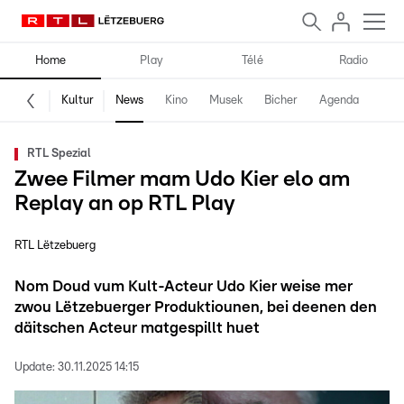
Home
Play
Télé
Radio
Kultur
News
Kino
Musek
Bicher
Agenda
RTL Spezial
Zwee Filmer mam Udo Kier elo am
Replay an op RTL Play
RTL Lëtzebuerg
Nom Doud vum Kult-Acteur Udo Kier weise mer
zwou Lëtzebuerger Produktiounen, bei deenen den
däitschen Acteur matgespillt huet
Update:
30.11.2025 14:15