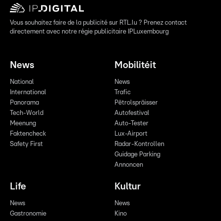
Vous souhaitez faire de la publicité sur RTL.lu ? Prenez contact
directement avec notre régie publicitaire IPLuxembourg
News
Mobilitéit
National
News
International
Trafic
Panorama
Pëtrolspräisser
Tech-World
Autofestival
Meenung
Auto-Tester
Faktencheck
Lux-Airport
Safety First
Radar-Kontrollen
Guidage Parking
Annoncen
Life
Kultur
News
News
Gastronomie
Kino