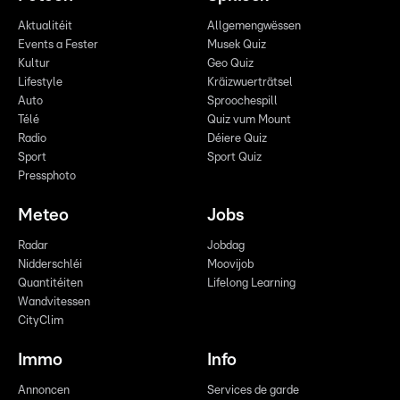
Aktualitéit
Allgemengwëssen
Events a Fester
Musek Quiz
Kultur
Geo Quiz
Lifestyle
Kräizwuerträtsel
Auto
Sproochespill
Télé
Quiz vum Mount
Radio
Déiere Quiz
Sport
Sport Quiz
Pressphoto
Meteo
Jobs
Radar
Jobdag
Nidderschléi
Moovijob
Quantitéiten
Lifelong Learning
Wandvitessen
CityClim
Immo
Info
Annoncen
Services de garde