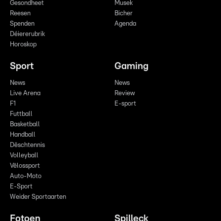
Gesondheet
Musek
Reesen
Bicher
Spenden
Agenda
Déiererubrik
Horoskop
Sport
Gaming
News
News
Live Arena
Review
F1
E-sport
Futtball
Basketball
Handball
Dëschtennis
Volleyball
Vëlossport
Auto-Moto
E-Sport
Weider Sportaarten
Fotoen
Spilleck