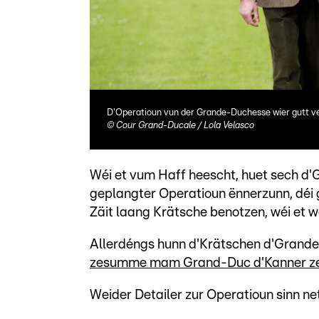
D'Operatioun vun der Grande-Duchesse wier gutt v
©
Cour Grand-Ducale / Lola Velasco
Wéi et vum Haff heescht, huet sech d
geplangter Operatioun ënnerzunn, déi g
Zäit laang Krätsche benotzen, wéi et w
Allerdéngs hunn d'Krätschen d'Grand
zesumme mam Grand-Duc d'Kanner ze be
Weider Detailer zur Operatioun sinn ne