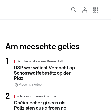
Am meeschte gelies
Detailer no Asaz am Bamerdall
USP war wéinst Verdacht op
Schosswaffebesëtz op der
Plaz
Video
Fotoen
Police warnt virun Arnaque
Onéierlecher gi sech als
Polizisten aus a froen no