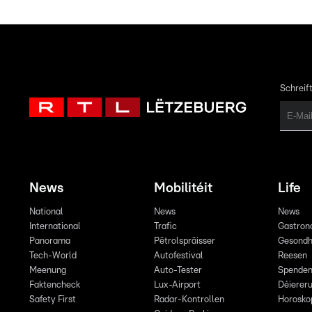
Schreift
News
Mobilitéit
Life
National
News
News
International
Trafic
Gastron
Panorama
Pëtrolspräisser
Gesondh
Tech-World
Autofestival
Reesen
Meenung
Auto-Tester
Spende
Faktencheck
Lux-Airport
Déiereru
Safety First
Radar-Kontrollen
Horosko