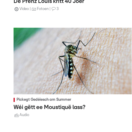
De Prënz Louis kritt 40 Joer
Video
Fotoen
3
Pickegt Gedéiesch am Summer
Wéi gëtt ee Moustiquë lass?
Audio