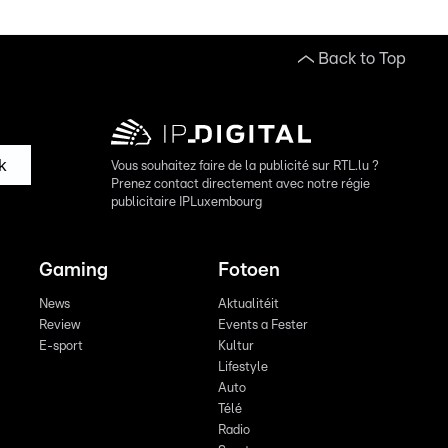
Back to Top
k
Vous souhaitez faire de la publicité sur RTL.lu ?
Prenez contact directement avec notre régie
publicitaire IPLuxembourg
Gaming
Fotoen
News
Aktualitéit
Review
Events a Fester
E-sport
Kultur
Lifestyle
Auto
Télé
Radio