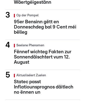
Wäertgéigestänn
Op der Pompel
95er Bensinn gëtt en
Donneschdeg bal 9 Cent méi
bëlleg
Seelene Phenomen
Fënnef wichteg Fakten zur
Sonnendäischtert vum 12.
August
Aktualiséiert Zuelen
Statec passt
Inflatiounsprognos däitlech
no ënnen un