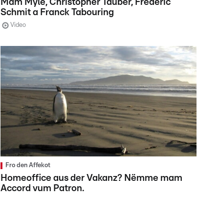
Mam Myle, Christopher Tauber, Frédéric
Schmit a Franck Tabouring
Video
Fro den Affekot
Homeoffice aus der Vakanz? Nëmme mam
Accord vum Patron.