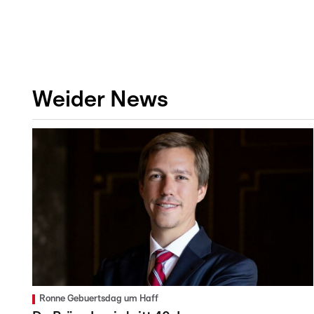
Weider News
Ronne Gebuertsdag um Haff