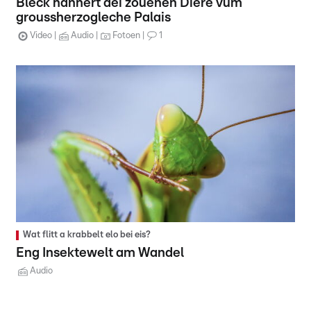
Bléck hannert déi zouenen Diere vum
groussherzogleche Palais
Video
Audio
Fotoen
1
Wat flitt a krabbelt elo bei eis?
Eng Insektewelt am Wandel
Audio