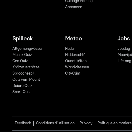
Guidage Parking
Annoncen
Spilleck
Meteo
Jobs
Allgemengwëssen
Radar
Jobdag
Musek Quiz
Nidderschléi
Moovijo
Geo Quiz
Quantitéiten
Lifelong
Kräizwuerträtsel
Wandvitessen
Sproochespill
CityClim
Quiz vum Mount
Déiere Quiz
Sport Quiz
Feedback
Conditions d'utilisation
Privacy
Politique en matière