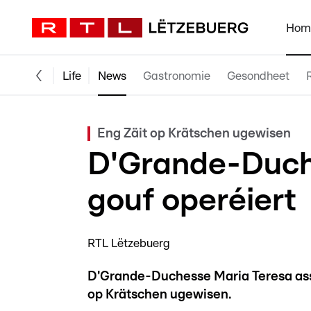
Hom
Life
News
Gastronomie
Gesondheet
Eng Zäit op Krätschen ugewisen
D'Grande-Duch
gouf operéiert
RTL Lëtzebuerg
D'Grande-Duchesse Maria Teresa ass n
op Krätschen ugewisen.