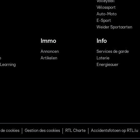
Volleyball
Vëlossport
Auto-Moto
E-Sport
Weider Sportaarten
Immo
Info
Annoncen
Services de garde
b
Artikelen
Loterie
 Learning
Energieauer
 de cookies
Gestion des cookies
RTL Charte
Accidentsfotoen op RTL.lu