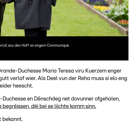
erlaf, sou den Haff an engem Communiqué.
'Grande-Duchesse Maria Teresa viru Kuerzem enger
utt verlaf wier. Als Deel vun der Reha muss si elo eng
eider heescht.
e-Duchesse en Dënschdeg net dovunner ofgehalen,
gréissen, déi bei se liichte komm sinn.
t bekannt.