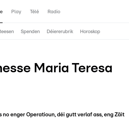
e
Play
Télé
Radio
Reesen
Spenden
Déiererubrik
Horoskop
esse Maria Teresa
o enger Operatioun, déi gutt verlaf ass, eng Zäit