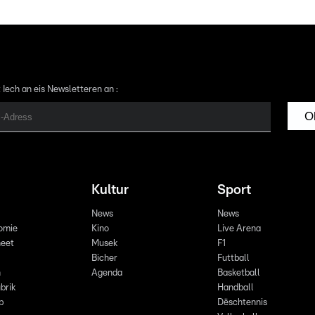
 Iech an eis Newsletteren an :
O
Kultur
Sport
News
News
omie
Kino
Live Arena
eet
Musek
F1
Bicher
Futtball
n
Agenda
Basketball
brik
Handball
p
Dëschtennis