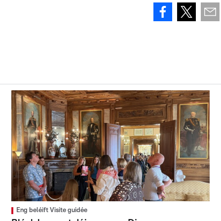
Eng beléift Visite guidée