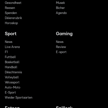
Gesondheet
Musek
Reesen
Bicher
Spenden
Agenda
Déiererubrik
Horoskop
Sport
Gaming
News
News
Live Arena
Review
F1
E-sport
Futtball
Basketball
Handball
Dëschtennis
Volleyball
Vëlossport
Auto-Moto
E-Sport
Weider Sportaarten