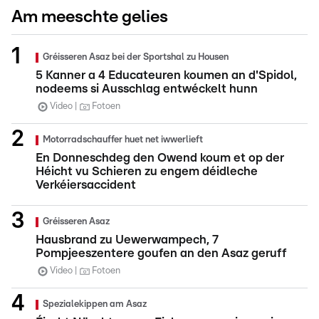
Am meeschte gelies
Gréisseren Asaz bei der Sportshal zu Housen
5 Kanner a 4 Educateuren koumen an d'Spidol,
nodeems si Ausschlag entwéckelt hunn
Video
Fotoen
Motorradschauffer huet net iwwerlieft
En Donneschdeg den Owend koum et op der
Héicht vu Schieren zu engem déidleche
Verkéiersaccident
Gréisseren Asaz
Hausbrand zu Uewerwampech, 7
Pompjeeszentere goufen an den Asaz geruff
Video
Fotoen
Spezialekippen am Asaz