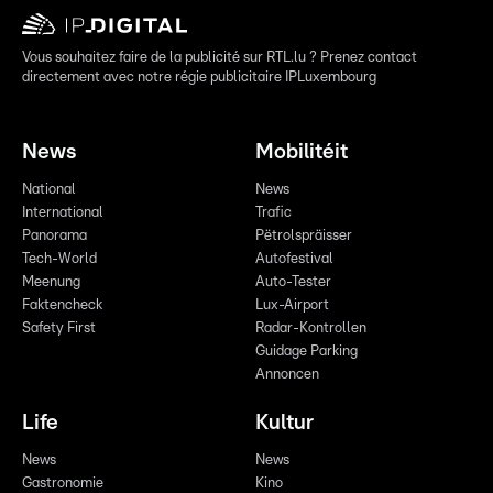
Vous souhaitez faire de la publicité sur RTL.lu ? Prenez contact
directement avec notre régie publicitaire IPLuxembourg
News
Mobilitéit
National
News
International
Trafic
Panorama
Pëtrolspräisser
Tech-World
Autofestival
Meenung
Auto-Tester
Faktencheck
Lux-Airport
Safety First
Radar-Kontrollen
Guidage Parking
Annoncen
Life
Kultur
News
News
Gastronomie
Kino