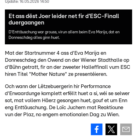
Update:
16.05.2026 14:50
Et ass dëst Joer leider net fir d'ESC-Finall
duergaangen
D'Enttäuschung war grouss, virun allem beim Eva Marija, dat en
Donneschdeg alles ginn huet.
Mat der Startnummer 4 ass d'Eva Marija en
Donneschdeg den Owend an der Wiener Stadthalle op
d'Bühn getratt, fir an der zweeter Halleffinall vum ESC
hiren Titel "Mother Nature" ze presentéieren.
Och wann der Lëtzebuergerin hir Performance
d'Erwaardunge komplett erfëllt huet a si, wéi se selwer
sot, mat vollem Häerz gesongen huet, gouf et um Enn
eng Enttäuschung. De Loïc Juchem mat Reaktioune
vun der Plaz, no engem emotionalen Dag zu Wien.