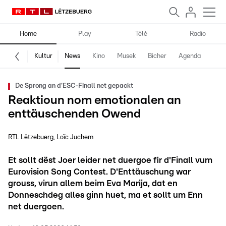
Home
Play
Télé
Radio
Kultur
News
Kino
Musek
Bicher
Agenda
De Sprong an d'ESC-Finall net gepackt
Reaktioun nom emotionalen an
enttäuschenden Owend
RTL Lëtzebuerg
Loïc Juchem
Et sollt dëst Joer leider net duergoe fir d'Finall vum
Eurovision Song Contest. D'Enttäuschung war
grouss, virun allem beim Eva Marija, dat en
Donneschdeg alles ginn huet, ma et sollt um Enn
net duergoen.