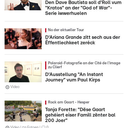
Den Dave Bautista soll d'Roll vum
"Kratos" an der "God of War"-
Serie iwwerhuelen
No der aktueller Tour
D'Ariana Grande zitt sech aus der
Ëffentlechkeet zeréck
Polaroid-Fotografie an der Cité de l'image
zu Clierf
D'Ausstellung "An Instant
Journey" vum Paul Kirps
Video
Rock am Gaart - Hesper
Tanja Forette: "Dëse Gaart
gehéiert eiser Famill zënter bal
200 Joer"
Video
Fotoen
0