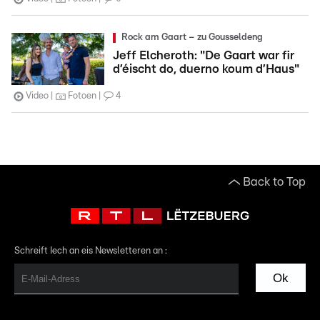
Rock am Gaart – zu Gousseldeng
Jeff Elcheroth: "De Gaart war fir
d’éischt do, duerno koum d’Haus"
Video
Fotoen
4
Back to Top
Schreift Iech an eis Newsletteren an :
Ok