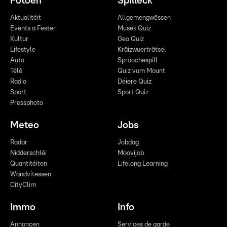
Fotoen
Spilleck
Aktualitéit
Allgemengwëssen
Events a Fester
Musek Quiz
Kultur
Geo Quiz
Lifestyle
Kräizwuerträtsel
Auto
Sproochespill
Télé
Quiz vum Mount
Radio
Déiere Quiz
Sport
Sport Quiz
Pressphoto
Meteo
Jobs
Radar
Jobdag
Nidderschléi
Moovijob
Quantitéiten
Lifelong Learning
Wandvitessen
CityClim
Immo
Info
Annoncen
Services de garde