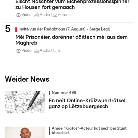
Éischt Näschter vum Eichenprozessionsspinner
zu Housen fort gemaach
Video
Audio
Fotoen
Invité vun der Redaktioun (7. August) - Serge Legil
Méi Prisonéier, dorënner däitlech méi aus dem
Maghreb
Video
Audio
2
Weider News
Nummer 499
En neit Online-Kräizwuerträtsel
ganz op Lëtzebuergesch
Anere "Kratos"-Acteur hat sech bei Stunt
blesséiert