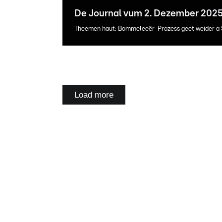
De Journal vum 2. Dezember 202
Theemen haut: Bommeleeër-Prozess geet weider a 
Load more