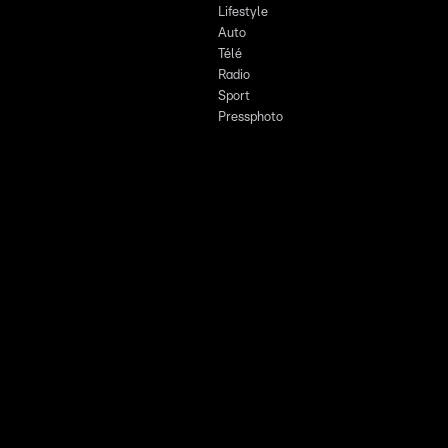
Lifestyle
Auto
Télé
Radio
Sport
Pressphoto