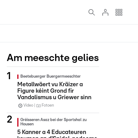
Am meeschte gelies
Beetebuerger Buergermeeschter
Metallwäert vu Kräizer a
Figure kéint Grond fir
Vandalismus u Griewer sinn
Video
Fotoen
Gréisseren Asaz bei der Sportshal zu
Housen
5 Kanner a 4 Educateuren