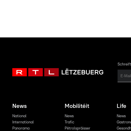
Schreift
News
Mobilitéit
Life
National
News
News
International
Trafic
Gastron
Panorama
Pëtrolspräisser
Gesondh