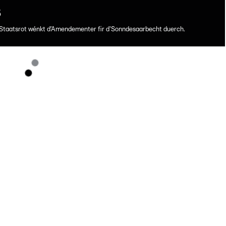
5
Staatsrot wénkt d’Amendementer fir d'Sonndesaarbecht duerch.