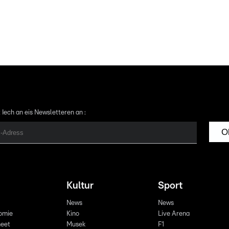
 Iech an eis Newsletteren an :
O
Kultur
Sport
News
News
omie
Kino
Live Arena
eet
Musek
F1