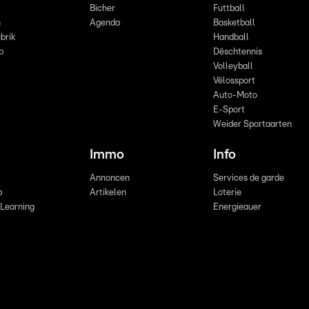
Bicher
Futtball
n
Agenda
Basketball
brik
Handball
p
Dëschtennis
Volleyball
Vëlossport
Auto-Moto
E-Sport
Weider Sportaarten
Immo
Info
Annoncen
Services de garde
b
Artikelen
Loterie
 Learning
Energieauer