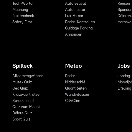
Tech-World
Autofestival
Reesen
Meenung
Auto-Tester
Spende
Faktencheck
Lux-Airport
Déiereru
Safety First
Radar-Kontrollen
Horosko
Guidage Parking
Annoncen
Spilleck
Meteo
Jobs
Allgemengwëssen
Radar
Jobdag
Musek Quiz
Nidderschléi
Moovijo
Geo Quiz
Quantitéiten
Lifelong
Kräizwuerträtsel
Wandvitessen
Sproochespill
CityClim
Quiz vum Mount
Déiere Quiz
Sport Quiz