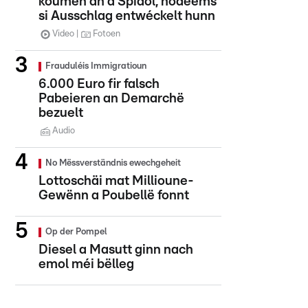
koumen an d'Spidol, nodeems
si Ausschlag entwéckelt hunn
Video
Fotoen
Frauduléis Immigratioun
6.000 Euro fir falsch
Pabeieren an Demarchë
bezuelt
Audio
No Mëssverständnis ewechgeheit
Lottoschäi mat Millioune-
Gewënn a Poubellë fonnt
Op der Pompel
Diesel a Masutt ginn nach
emol méi bëlleg