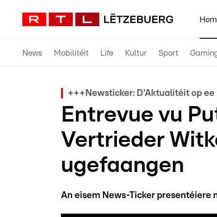
Hom
News
Mobilitéit
Life
Kultur
Sport
Gamin
+++Newsticker: D'Aktualitéit op e
Entrevue vu Pu
Vertrieder Witk
ugefaangen
An eisem News-Ticker presentéiere m