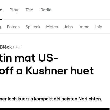
e
Play
Télé
Radio
g
Fotoen
Spilleck
Meteo
Jobs
Immo
Info
e Bléck+++
tin mat US-
off a Kushner huet
er Iech kuerz a kompakt déi neisten Noriichten.