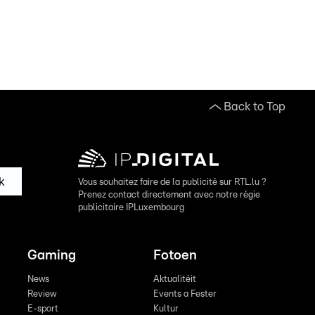
Back to Top
k
Vous souhaitez faire de la publicité sur RTL.lu ?
Prenez contact directement avec notre régie
publicitaire IPLuxembourg
Gaming
Fotoen
News
Aktualitéit
Review
Events a Fester
E-sport
Kultur