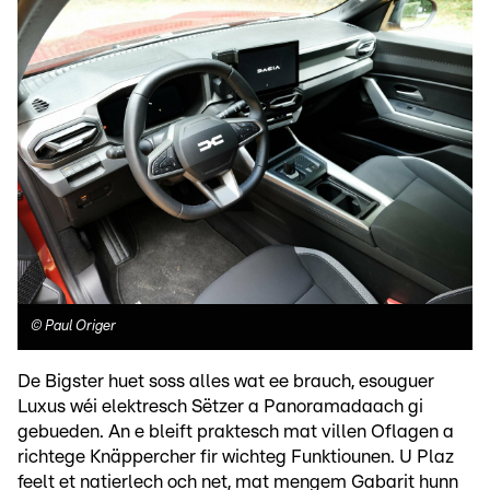
©
Paul Origer
De Bigster huet soss alles wat ee brauch, esouguer
Luxus wéi elektresch Sëtzer a Panoramadaach gi
gebueden. An e bleift praktesch mat villen Oflagen a
richtege Knäppercher fir wichteg Funktiounen. U Plaz
feelt et natierlech och net, mat mengem Gabarit hunn