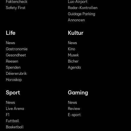
Faktencheck
Lux-Airport
Safety First
Radar-Kontrollen
Guidage Parking
Annoncen
Life
Kultur
News
News
Gastronomie
Kino
Gesondheet
Musek
Reesen
Bicher
Spenden
Agenda
Déiererubrik
Horoskop
Sport
Gaming
News
News
Live Arena
Review
F1
E-sport
Futtball
Basketball