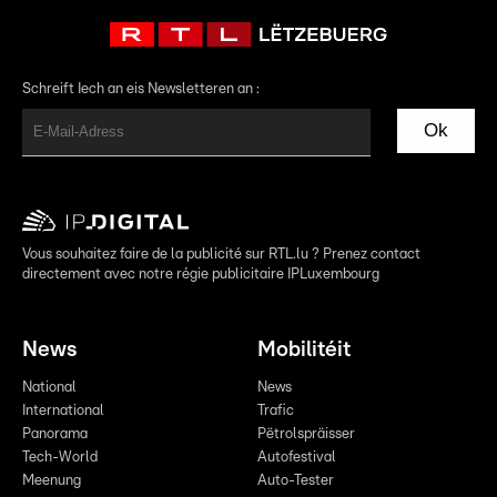
Schreift Iech an eis Newsletteren an :
Ok
Vous souhaitez faire de la publicité sur RTL.lu ? Prenez contact
directement avec notre régie publicitaire IPLuxembourg
News
Mobilitéit
National
News
International
Trafic
Panorama
Pëtrolspräisser
Tech-World
Autofestival
Meenung
Auto-Tester