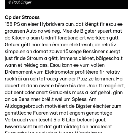
©
Paul Origer
Op der Strooss
158 PS an eiser Hybridversioun, dat kléngt fir esou ee
groussen Auto no wéineg. Mee de Bigster spuert mat
de Kiloen a säin Undriff fonctionéiert wierklech gutt.
Gefuer gëtt nämlech ëmmer elektresch, de relativ
simpelen an domat zouverlässege Bensinner suergt
just fir de Stroum a gëtt, immens diskret, bäigeschalt
wann et néideg ass. Esou kann ee vum vollen
Dréimoment vum Elektromotor profitéiere fir relativ
ruckfräi an och lafroueg vun der Plaz ze kommen. Hei
dauert et dann awer e bësse bis den Undriff reagéiert,
dat eent oder anert Geruckels muss a Kaf geholl ginn
an de Bensinner brëllt wéi um Spiess. Am
Alldagsgebrauch motivéiert de Bigster éischter zum
gemittleche Fueren wat mat engem gënschtege
Verbrauch vun tëscht 5 a 6 Liter belount gouf.
Iwwerrascht huet dat guttmiddegt an handlecht