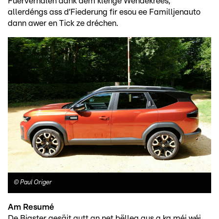
Fuerverhalen dank dem klenge Wendekrees,
allerdéngs ass d’Fiederung fir esou ee Familljenauto
dann awer en Tick ze dréchen.
©
Paul Origer
Am Resumé
De Bigster gesäit gutt an net bëlleg aus a ka méi wéi