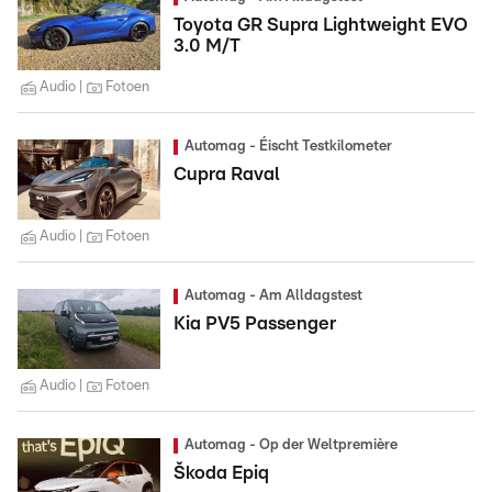
Toyota GR Supra Lightweight EVO
3.0 M/T
Audio
Fotoen
Automag - Éischt Testkilometer
Cupra Raval
Audio
Fotoen
Automag - Am Alldagstest
Kia PV5 Passenger
Audio
Fotoen
Automag - Op der Weltpremière
Škoda Epiq