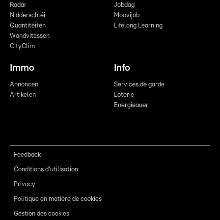
Radar
Jobdag
Nidderschléi
Moovijob
Quantitéiten
Lifelong Learning
Wandvitessen
CityClim
Immo
Info
Annoncen
Services de garde
Artikelen
Loterie
Energieauer
Feedback
Conditions d'utilisation
Privacy
Politique en matière de cookies
Gestion des cookies