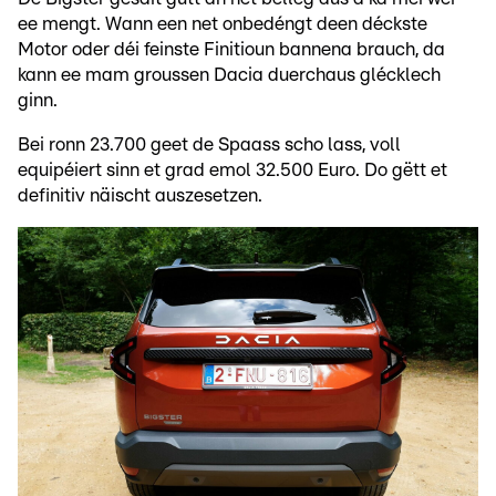
ee mengt. Wann een net onbedéngt deen déckste
Motor oder déi feinste Finitioun bannena brauch, da
kann ee mam groussen Dacia duerchaus glécklech
ginn.
Bei ronn 23.700 geet de Spaass scho lass, voll
equipéiert sinn et grad emol 32.500 Euro. Do gëtt et
definitiv näischt auszesetzen.