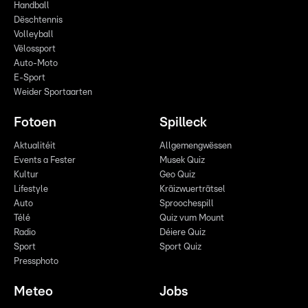
Handball
Dëschtennis
Volleyball
Vëlossport
Auto-Moto
E-Sport
Weider Sportaarten
Fotoen
Spilleck
Aktualitéit
Allgemengwëssen
Events a Fester
Musek Quiz
Kultur
Geo Quiz
Lifestyle
Kräizwuerträtsel
Auto
Sproochespill
Télé
Quiz vum Mount
Radio
Déiere Quiz
Sport
Sport Quiz
Pressphoto
Meteo
Jobs