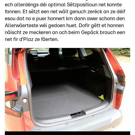
ech allerdéngs déi optimal Sëtzpositioun net konnte
fannen. Et sëtzt een net wäit genuch zeréck an ze déif
esou dat no e puer honnert km dann awer schonn den
Allerwäerteste wéi gedoen huet. Dofir gëtt et hannen
näischt ze meckeren an och beim Gepäck brauch een
net fir d’Plaz ze fäerten.