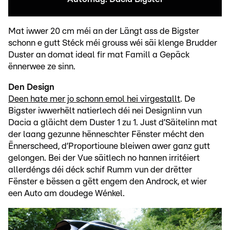
Mat iwwer 20 cm méi an der Längt ass de Bigster
schonn e gutt Stéck méi grouss wéi säi klenge Brudder
Duster an domat ideal fir mat Famill a Gepäck
ënnerwee ze sinn.
Den Design
Deen hate mer jo schonn emol hei virgestallt
. De
Bigster iwwerhëlt natierlech déi nei Designlinn vun
Dacia a gläicht dem Duster 1 zu 1. Just d’Säitelinn mat
der laang gezunne hënneschter Fënster mécht den
Ënnerscheed, d’Proportioune bleiwen awer ganz gutt
gelongen. Bei der Vue säitlech no hannen irritéiert
allerdéngs déi déck schif Rumm vun der drëtter
Fënster e bëssen a gëtt engem den Androck, et wier
een Auto am doudege Wénkel.