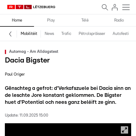
Home
Play
Télé
Radio
Mobilitéit
News
Trafic
Pëtrolspräisser
Autofestival
Automag - Am Alldagstest
Dacia Bigster
Paul Origer
Gënschteg a gefrot: d'Verkafszuele bei Dacia sinn an
de leschte Jore konstant geklommen. De Bigster
huet d'Potential och nees ganz beléift ze ginn.
Update:
11.09.2025 15:00