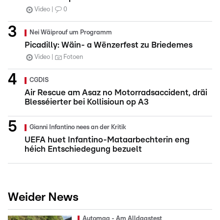
Video
0
Nei Wäiprouf um Programm
Picadilly: Wäin- a Wënzerfest zu Briedemes
Video
Fotoen
CGDIS
Air Rescue am Asaz no Motorradsaccident, dräi
Blesséierter bei Kollisioun op A3
Gianni Infantino nees an der Kritik
UEFA huet Infantino-Mataarbechterin eng
héich Entschiedegung bezuelt
Weider News
Automag - Am Alldagstest