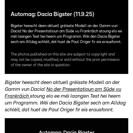
Automag: Dacia Bigster (11.9.25)
Bigster heescht deen aktuell gréisste Modell an der Gamm vun
Dacia! No der Presentatioun am Süde vu Frankräich stoung elo ee
méi laangen Test hei heem um Programm. Wéi den Dacia Bigster
sech am Alldag schléit, dat huet de Paul Origer fir eis erausfonnt.
The photos published on this site are subject to copyright and
may not be copied, modified, or sold without the prior permission
of the owner of the site in question.
Bigster heescht deen aktuell gréisste Modell an der
Gamm vun Dacia!
No der Presentatioun am Süde vu
Frankräich
stoung elo ee méi laangen Test hei heem
um Programm. Wéi den Dacia Bigster sech am Alldag
schléit, dat huet de Paul Origer fir eis erausfonnt.
Automag: Dacia Bigster