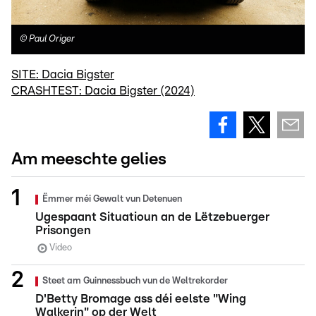
©
Paul Origer
SITE: Dacia Bigster
CRASHTEST: Dacia Bigster (2024)
Am meeschte gelies
Ëmmer méi Gewalt vun Detenuen
Ugespaant Situatioun an de Lëtzebuerger
Prisongen
Video
Steet am Guinnessbuch vun de Weltrekorder
D'Betty Bromage ass déi eelste "Wing
Walkerin" op der Welt