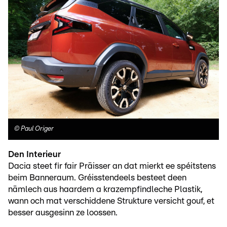
©
Paul Origer
Den Interieur
Dacia steet fir fair Präisser an dat mierkt ee spéitstens
beim Banneraum. Gréisstendeels besteet deen
nämlech aus haardem a krazempfindleche Plastik,
wann och mat verschiddene Strukture versicht gouf, et
besser ausgesinn ze loossen.