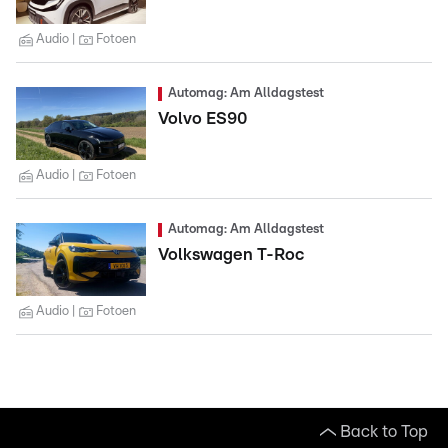
Audio
Fotoen
Automag: Am Alldagstest
Volvo ES90
Audio
Fotoen
Automag: Am Alldagstest
Volkswagen T-Roc
Audio
Fotoen
Back to Top