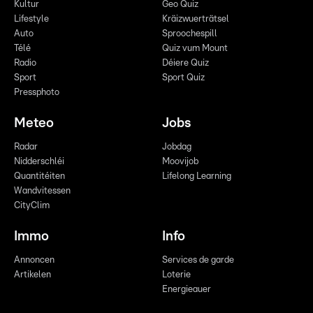
Kultur
Geo Quiz
Lifestyle
Kräizwuerträtsel
Auto
Sproochespill
Télé
Quiz vum Mount
Radio
Déiere Quiz
Sport
Sport Quiz
Pressphoto
Meteo
Jobs
Radar
Jobdag
Nidderschléi
Moovijob
Quantitéiten
Lifelong Learning
Wandvitessen
CityClim
Immo
Info
Annoncen
Services de garde
Artikelen
Loterie
Energieauer