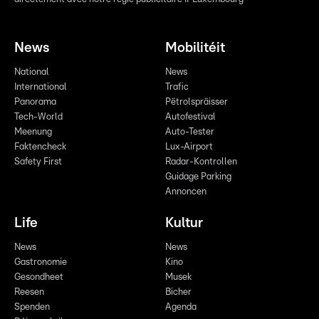
News
Mobilitéit
National
News
International
Trafic
Panorama
Pëtrolspräisser
Tech-World
Autofestival
Meenung
Auto-Tester
Faktencheck
Lux-Airport
Safety First
Radar-Kontrollen
Guidage Parking
Annoncen
Life
Kultur
News
News
Gastronomie
Kino
Gesondheet
Musek
Reesen
Bicher
Spenden
Agenda