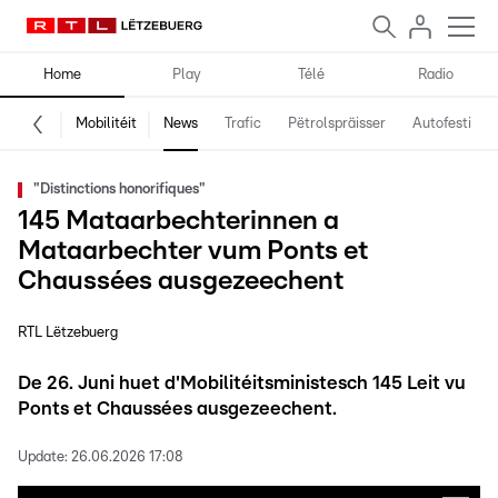
Home
Play
Télé
Radio
Mobilitéit
News
Trafic
Pëtrolspräisser
Autofestival
"Distinctions honorifiques"
145 Mataarbechterinnen a
Mataarbechter vum Ponts et
Chaussées ausgezeechent
RTL Lëtzebuerg
De 26. Juni huet d'Mobilitéitsministesch 145 Leit vu
Ponts et Chaussées ausgezeechent.
Update:
26.06.2026 17:08