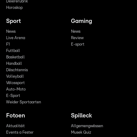
Déiererubrik
Horoskop
Sport
Gaming
News
News
Live Arena
Review
F1
E-sport
Futtball
Basketball
Handball
Dëschtennis
Volleyball
Vëlossport
Auto-Moto
E-Sport
Weider Sportaarten
Fotoen
Spilleck
Aktualitéit
Allgemengwëssen
Events a Fester
Musek Quiz