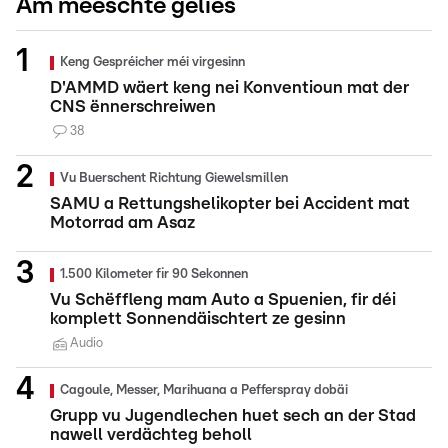
Am meeschte gelies
Keng Gespréicher méi virgesinn
D'AMMD wäert keng nei Konventioun mat der
CNS ënnerschreiwen
38
Vu Buerschent Richtung Giewelsmillen
SAMU a Rettungshelikopter bei Accident mat
Motorrad am Asaz
1.500 Kilometer fir 90 Sekonnen
Vu Schëffleng mam Auto a Spuenien, fir déi
komplett Sonnendäischtert ze gesinn
Audio
Cagoule, Messer, Marihuana a Pefferspray dobäi
Grupp vu Jugendlechen huet sech an der Stad
nawell verdächteg beholl