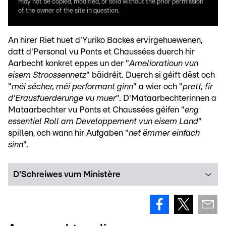
may not be copied, modified, or sold without the prior permission
of the owner of the site in question.
An hirer Riet huet d'Yuriko Backes ervirgehuewenen,
datt d'Personal vu Ponts et Chaussées duerch hir
Aarbecht konkret eppes un der "
Amelioratioun vun
eisem Stroossennetz
" bäidréit. Duerch si géift dëst och
"
méi sécher, méi performant ginn
" a wier och "
prett, fir
d'Erausfuerderunge vu muer
". D'Mataarbechterinnen a
Mataarbechter vu Ponts et Chaussées géifen "
eng
essentiel Roll am Developpement vun eisem Land
"
spillen, och wann hir Aufgaben "
net ëmmer einfach
sinn
".
D'Schreiwes vum Ministère