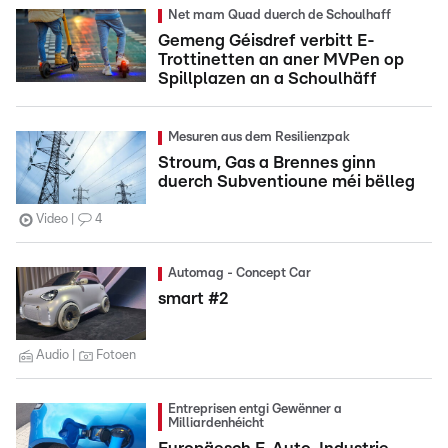
Net mam Quad duerch de Schoulhaff
Gemeng Géisdref verbitt E-
Trottinetten an aner MVPen op
Spillplazen an a Schoulhäff
Mesuren aus dem Resilienzpak
Stroum, Gas a Brennes ginn
duerch Subventioune méi bëlleg
Video
4
Automag - Concept Car
smart #2
Audio
Fotoen
Entreprisen entgi Gewënner a
Milliardenhéicht