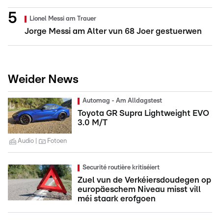
Lionel Messi am Trauer
Jorge Messi am Alter vun 68 Joer gestuerwen
Weider News
Automag - Am Alldagstest
Toyota GR Supra Lightweight EVO
3.0 M/T
Audio
Fotoen
Securité routière kritiséiert
Zuel vun de Verkéiersdoudegen op
europäeschem Niveau misst vill
méi staark erofgoen