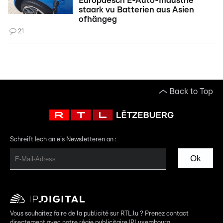
Europäesch E-Auto-Industrie
staark vu Batterien aus Asien
ofhängeg
21
Back to Top
Schreift Iech an eis Newsletteren an :
Ok
Vous souhaitez faire de la publicité sur RTL.lu ? Prenez contact
directement avec notre régie publicitaire IPLuxembourg