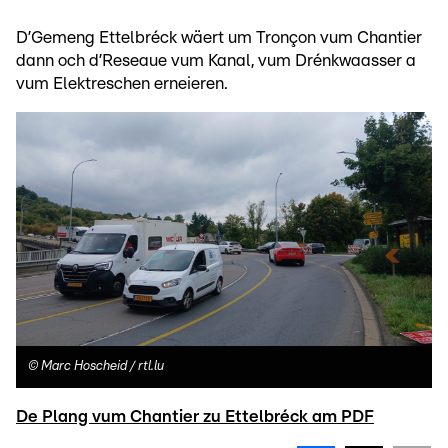
D’Gemeng Ettelbréck wäert um Tronçon vum Chantier
dann och d’Reseaue vum Kanal, vum Drénkwaasser a
vum Elektreschen erneieren.
©
Marc Hoscheid / rtl.lu
De Plang vum Chantier zu Ettelbréck am PDF