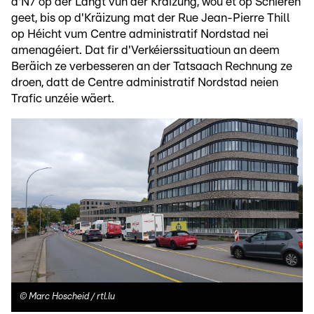
d'N7 op der Längt vun der Kräizung, wou et op Schieren
geet, bis op d'Kräizung mat der Rue Jean-Pierre Thill
op Héicht vum Centre administratif Nordstad nei
amenagéiert. Dat fir d'Verkéierssituatioun an deem
Beräich ze verbesseren an der Tatsaach Rechnung ze
droen, datt de Centre administratif Nordstad neien
Trafic unzéie wäert.
©
Marc Hoscheid / rtl.lu