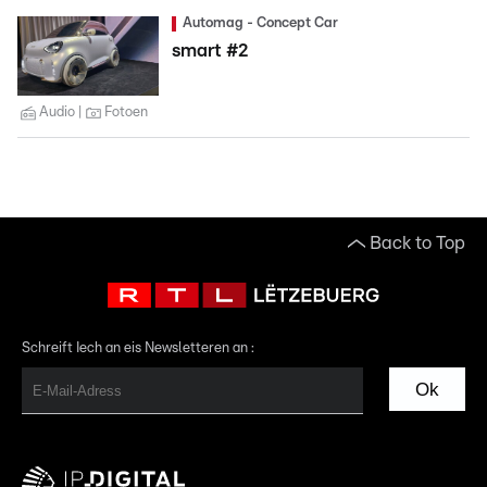
Automag - Concept Car
smart #2
Audio
Fotoen
Back to Top
Schreift Iech an eis Newsletteren an :
Ok