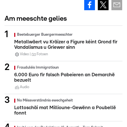
Am meeschte gelies
Beetebuerger Buergermeeschter
Metallwäert vu Kräizer a Figure kéint Grond fir
Vandalismus u Griewer sinn
Video
Fotoen
Frauduléis Immigratioun
6.000 Euro fir falsch Pabeieren an Demarchë
bezuelt
Audio
No Mëssverständnis ewechgeheit
Lottoschäi mat Millioune-Gewënn a Poubellë
fonnt