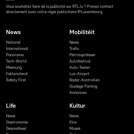
Vous souhaitez faire de la publicité sur RTL.lu ? Prenez contact
directement avec notre régie publicitaire IPLuxembourg
News
Mobilitéit
National
News
International
Trafic
Panorama
Pëtrolspräisser
Tech-World
Autofestival
Meenung
Auto-Tester
Faktencheck
Lux-Airport
Safety First
Radar-Kontrollen
Guidage Parking
Annoncen
Life
Kultur
News
News
Gastronomie
Kino
Gesondheet
Musek