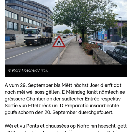
©
Marc Hoscheid / rtl.lu
A vum 29. September bis Mëtt nächst Joer dierft dat
nach méi wéi soss gëllen. E Méindeg fänkt nämlech ee
gréissere Chantier an der südlecher Entrée respektiv
Sortie vun Ettelbréck un. D'Preparatiounsaarbechte
goufe schonn den 20. September duerchgefouert.
Wéi et vu Ponts et chaussées op Nofro hin heescht, gëtt