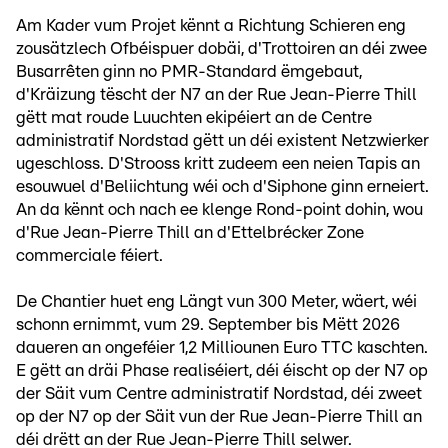
Am Kader vum Projet kënnt a Richtung Schieren eng
zousätzlech Ofbéispuer dobäi, d'Trottoiren an déi zwee
Busarrêten ginn no PMR-Standard ëmgebaut,
d'Kräizung tëscht der N7 an der Rue Jean-Pierre Thill
gëtt mat roude Luuchten ekipéiert an de Centre
administratif Nordstad gëtt un déi existent Netzwierker
ugeschloss. D'Strooss kritt zudeem een neien Tapis an
esouwuel d'Beliichtung wéi och d'Siphone ginn erneiert.
An da kënnt och nach ee klenge Rond-point dohin, wou
d'Rue Jean-Pierre Thill an d'Ettelbrécker Zone
commerciale féiert.
De Chantier huet eng Längt vun 300 Meter, wäert, wéi
schonn ernimmt, vum 29. September bis Mëtt 2026
daueren an ongeféier 1,2 Milliounen Euro TTC kaschten.
E gëtt an dräi Phase realiséiert, déi éischt op der N7 op
der Säit vum Centre administratif Nordstad, déi zweet
op der N7 op der Säit vun der Rue Jean-Pierre Thill an
déi drëtt an der Rue Jean-Pierre Thill selwer.