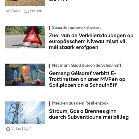
Audio
Fotoen
Securité routière kritiséiert
Zuel vun de Verkéiersdoudegen op
europäeschem Niveau misst vill
méi staark erofgoen
Net mam Quad duerch de Schoulhaff
Gemeng Géisdref verbitt E-
Trottinetten an aner MVPen op
Spillplazen an a Schoulhäff
Mesuren aus dem Resilienzpak
Stroum, Gas a Brennes ginn
duerch Subventioune méi bëlleg
Video
4