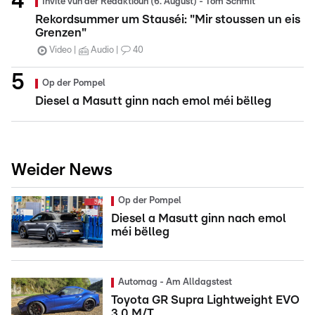
Invité vun der Redaktioun (6. August) - Tom Schmit
Rekordsummer um Stauséi: "Mir stoussen un eis
Grenzen"
Video
Audio
40
Op der Pompel
Diesel a Masutt ginn nach emol méi bëlleg
Weider News
Op der Pompel
Diesel a Masutt ginn nach emol
méi bëlleg
Automag - Am Alldagstest
Toyota GR Supra Lightweight EVO
3.0 M/T