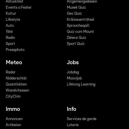
Aktualitéit
Allgemengwëssen
Events a Fester
Musek Quiz
Kultur
Geo Quiz
Lifestyle
Kräizwuerträtsel
Auto
Sproochespill
Télé
Quiz vum Mount
Radio
Déiere Quiz
Sport
Sport Quiz
Pressphoto
Meteo
Jobs
Radar
Jobdag
Nidderschléi
Moovijob
Quantitéiten
Lifelong Learning
Wandvitessen
CityClim
Immo
Info
Annoncen
Services de garde
Artikelen
Loterie