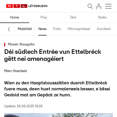
Home
Play
Télé
Radio
Mobilitéit
News
Trafic
Pëtrolspräisser
Autofestival
Massiv Staugefor
Déi südlech Entrée vun Ettelbréck
gëtt nei amenagéiert
Marc Hoscheid
Wien zu den Haaptstousszäiten duerch Ettelbréck
fuere muss, deen huet normalerweis besser, e bëssi
Gedold mat am Gepäck ze hunn.
Update:
28.09.2025 15:05