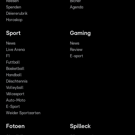
Reesen
Bicher
Spenden
Agenda
Déiererubrik
Horoskop
Sport
Gaming
News
News
Live Arena
Review
F1
E-sport
Futtball
Basketball
Handball
Dëschtennis
Volleyball
Vëlossport
Auto-Moto
E-Sport
Weider Sportaarten
Fotoen
Spilleck