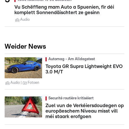
Vu Schëffleng mam Auto a Spuenien, fir déi
komplett Sonnendäischtert ze gesinn
Audio
Weider News
Automag - Am Alldagstest
Toyota GR Supra Lightweight EVO
3.0 M/T
Audio
Fotoen
Securité routière kritiséiert
Zuel vun de Verkéiersdoudegen op
europäeschem Niveau misst vill
méi staark erofgoen