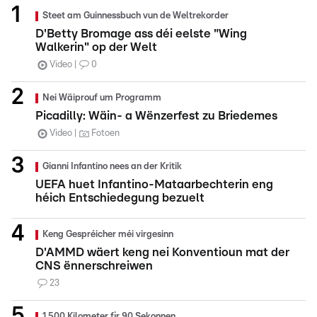
Steet am Guinnessbuch vun de Weltrekorder
D'Betty Bromage ass déi eelste "Wing
Walkerin" op der Welt
Video
0
Nei Wäiprouf um Programm
Picadilly: Wäin- a Wënzerfest zu Briedemes
Video
Fotoen
Gianni Infantino nees an der Kritik
UEFA huet Infantino-Mataarbechterin eng
héich Entschiedegung bezuelt
Keng Gespréicher méi virgesinn
D'AMMD wäert keng nei Konventioun mat der
CNS ënnerschreiwen
23
1.500 Kilometer fir 90 Sekonnen