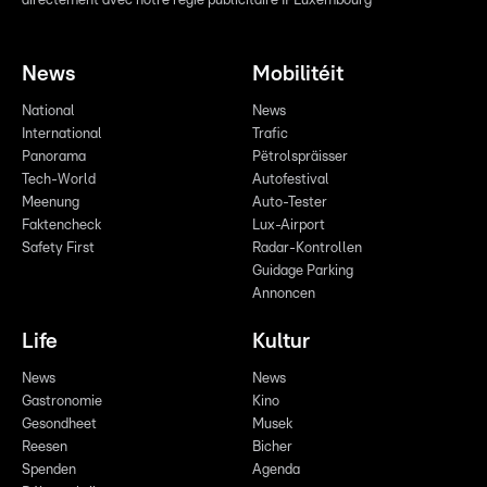
directement avec notre régie publicitaire IPLuxembourg
News
Mobilitéit
National
News
International
Trafic
Panorama
Pëtrolspräisser
Tech-World
Autofestival
Meenung
Auto-Tester
Faktencheck
Lux-Airport
Safety First
Radar-Kontrollen
Guidage Parking
Annoncen
Life
Kultur
News
News
Gastronomie
Kino
Gesondheet
Musek
Reesen
Bicher
Spenden
Agenda