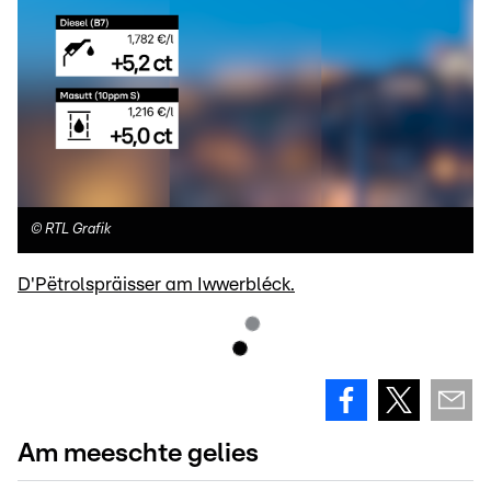
©
RTL Grafik
D'Pëtrolspräisser am Iwwerbléck.
Am meeschte gelies