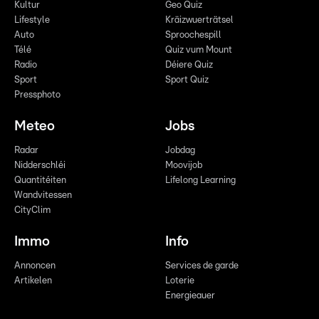
Kultur
Geo Quiz
Lifestyle
Kräizwuerträtsel
Auto
Sproochespill
Télé
Quiz vum Mount
Radio
Déiere Quiz
Sport
Sport Quiz
Pressphoto
Meteo
Jobs
Radar
Jobdag
Nidderschléi
Moovijob
Quantitéiten
Lifelong Learning
Wandvitessen
CityClim
Immo
Info
Annoncen
Services de garde
Artikelen
Loterie
Energieauer