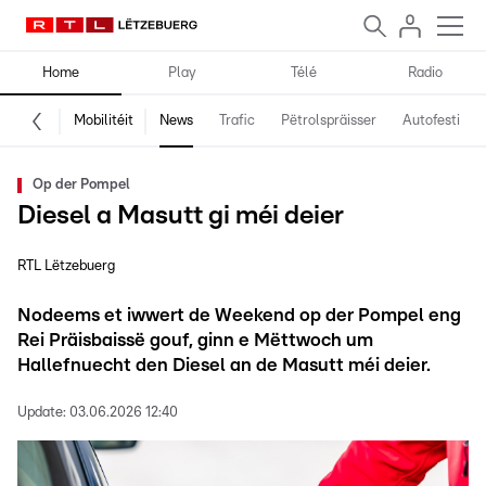
Home
Play
Télé
Radio
Mobilitéit
News
Trafic
Pëtrolspräisser
Autofestival
Op der Pompel
Diesel a Masutt gi méi deier
RTL Lëtzebuerg
Nodeems et iwwert de Weekend op der Pompel eng
Rei Präisbaissë gouf, ginn e Mëttwoch um
Hallefnuecht den Diesel an de Masutt méi deier.
Update:
03.06.2026 12:40