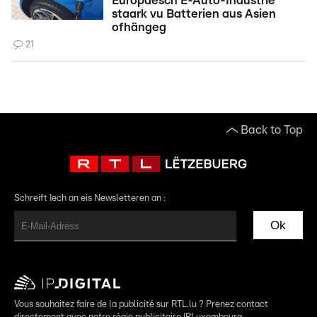
Europäesch E-Auto-Industrie
staark vu Batterien aus Asien
ofhängeg
21
Back to Top
Schreift Iech an eis Newsletteren an :
Ok
Vous souhaitez faire de la publicité sur RTL.lu ? Prenez contact