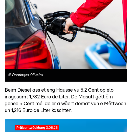
©
Domingos Oliveira
Beim Diesel ass et eng Hausse vu 5,2 Cent op elo
insgesamt 1,782 Euro de Liter. De Masutt gëtt ëm
genee 5 Cent méi deier a wäert domat vun e Mëttwoch
un 1,216 Euro de Liter kaschten.