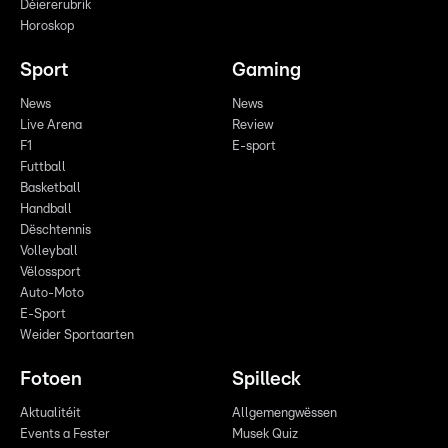
Déiererubrik
Horoskop
Sport
Gaming
News
News
Live Arena
Review
F1
E-sport
Futtball
Basketball
Handball
Dëschtennis
Volleyball
Vëlossport
Auto-Moto
E-Sport
Weider Sportaarten
Fotoen
Spilleck
Aktualitéit
Allgemengwëssen
Events a Fester
Musek Quiz