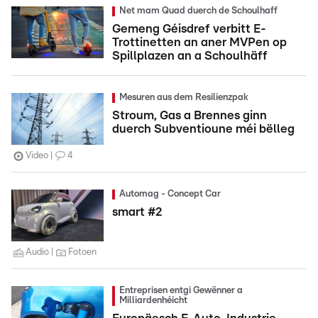
Net mam Quad duerch de Schoulhaff
Gemeng Géisdref verbitt E-
Trottinetten an aner MVPen op
Spillplazen an a Schoulhäff
Mesuren aus dem Resilienzpak
Stroum, Gas a Brennes ginn
duerch Subventioune méi bëlleg
Video
4
Automag - Concept Car
smart #2
Audio
Fotoen
Entreprisen entgi Gewënner a
Milliardenhéicht