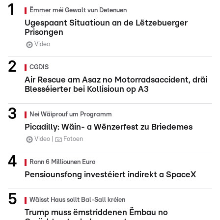
Ëmmer méi Gewalt vun Detenuen
Ugespaant Situatioun an de Lëtzebuerger
Prisongen
Video
CGDIS
Air Rescue am Asaz no Motorradsaccident, dräi
Blesséierter bei Kollisioun op A3
Nei Wäiprouf um Programm
Picadilly: Wäin- a Wënzerfest zu Briedemes
Video
Fotoen
Ronn 6 Milliounen Euro
Pensiounsfong investéiert indirekt a SpaceX
Wäisst Haus sollt Bal-Sall kréien
Trump muss ëmstriddenen Ëmbau no