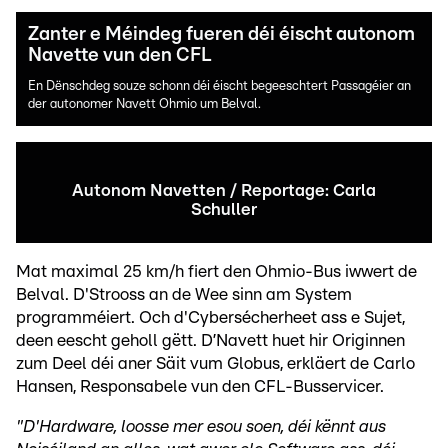
Zanter e Méindeg fueren déi éischt autonom
Navette vun den CFL
En Dënschdeg souze schonn déi éischt begeeschtert Passagéier an
der autonomer Navett Ohmio um Belval.
Autonom Navetten / Reportage: Carla
Schuller
Mat maximal 25 km/h fiert den Ohmio-Bus iwwert de
Belval. D'Strooss an de Wee sinn am System
programméiert. Och d'Cybersécherheet ass e Sujet,
deen eescht geholl gëtt. D’Navett huet hir Originnen
zum Deel déi aner Säit vum Globus, erkläert de Carlo
Hansen, Responsabele vun den CFL-Busservicer.
"D'Hardware, loosse mer esou soen, déi kënnt aus