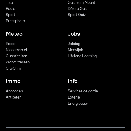
Télé
Quiz vum Mount
Radio
Déiere Quiz
Sport
Sport Quiz
Pressphoto
Meteo
Jobs
Radar
Jobdag
Nidderschléi
Moovijob
Quantitéiten
Lifelong Learning
Wandvitessen
CityClim
Immo
Info
Annoncen
Services de garde
Artikelen
Loterie
Energieauer