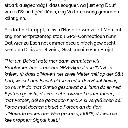
staark ausgepräägt, dass souguer, wa just eng Dauf
virun d’Scheif géif fléien, eng Vollbremsung gemaach
kéint ginn.
Fir datt dat klappt, misst d’Navett awer zu all Moment
eng honnertprozenteg stabil GPS-Connectioun hunn.
Dat wier zu Esch net ëmmer esou einfach gewiescht,
seet den Dinis de Oliveira, Gestionnaire vum Projet:
"Hei um Belval hate mer dann zimmlech vill
Problemer, fir e proppere GPS-Signal vun 100% ze
kréien, fir dass d'Navett net zwee Meter méi op der Säit
fiert, wéinst den Eisestrukturen oder den Héichhaiser,
do hu mir da mat Ohmio geschwat a si hunn do en neit
System gesicht, dass si eeben iwwer Leader fueren,
mat Fotoen, déi se gemaach hunn. A si vergläichen déi
Fotoe mat deenen aktuelle Fotoen an da fiert
d'Navette eeben dee Wee genau op 100%, do wou se
kee proppert Signal huet."