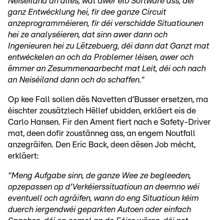
Neiséiland an alles, wat awer elo Software ass, déi
ganz Entwécklung hei, fir dee ganze Circuit
anzeprogramméieren, fir déi verschidde Situatiounen
hei ze analyséieren, dat sinn awer dann och
Ingenieuren hei zu Lëtzebuerg, déi dann dat Ganzt mat
entwéckelen an och da Problemer léisen, awer och
ëmmer an Zesummenaarbecht mat Leit, déi och nach
an Neiséiland dann och do schaffen."
Op kee Fall sollen dës Navetten d’Busser ersetzen, ma
éischter zousätzlech Hëllef ubidden, erkläert eis de
Carlo Hansen. Fir den Ament fiert nach e Safety-Driver
mat, deen dofir zoustänneg ass, an engem Noutfall
anzegräifen. Den Eric Back, deen dësen Job mécht,
erkläert:
"Meng Aufgabe sinn, de ganze Wee ze begleeden,
opzepassen op d'Verkéierssituatioun an deemno wéi
eventuell och agräifen, wann do eng Situatioun kéim
duerch iergendwéi geparkten Autoen oder einfach