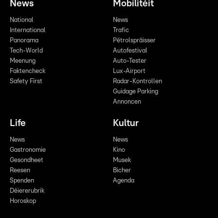
News
Mobilitéit
National
News
International
Trafic
Panorama
Pëtrolspräisser
Tech-World
Autofestival
Meenung
Auto-Tester
Faktencheck
Lux-Airport
Safety First
Radar-Kontrollen
Guidage Parking
Annoncen
Life
Kultur
News
News
Gastronomie
Kino
Gesondheet
Musek
Reesen
Bicher
Spenden
Agenda
Déiererubrik
Horoskop