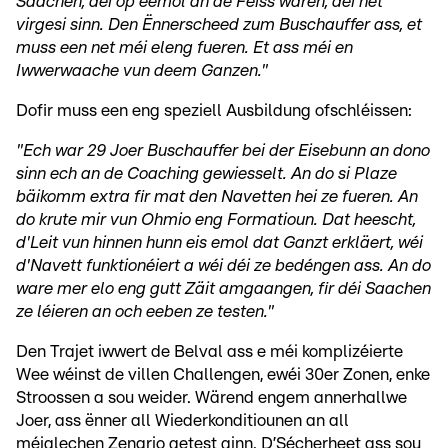
Saachen, déi op eemol an de Féiss wären, déi net
virgesi sinn. Den Ënnerscheed zum Buschauffer ass, et
muss een net méi eleng fueren. Et ass méi en
Iwwerwaache vun deem Ganzen."
Dofir muss een eng speziell Ausbildung ofschléissen:
"Ech war 29 Joer Buschauffer bei der Eisebunn an dono
sinn ech an de Coaching gewiesselt. An do si Plaze
bäikomm extra fir mat den Navetten hei ze fueren. An
do krute mir vun Ohmio eng Formatioun. Dat heescht,
d'Leit vun hinnen hunn eis emol dat Ganzt erkläert, wéi
d'Navett funktionéiert a wéi déi ze bedéngen ass. An do
ware mer elo eng gutt Zäit amgaangen, fir déi Saachen
ze léieren an och eeben ze testen."
Den Trajet iwwert de Belval ass e méi komplizéierte
Wee wéinst de villen Challengen, ewéi 30er Zonen, enke
Stroossen a sou weider. Wärend engem annerhallwe
Joer, ass ënner all Wiederkonditiounen an all
méiglechen Zenario getest ginn. D’Sécherheet ass sou