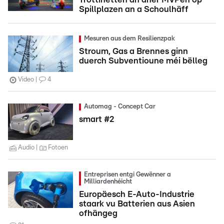
Spillplazen an a Schoulhäff
Mesuren aus dem Resilienzpak
Stroum, Gas a Brennes ginn
duerch Subventioune méi bëlleg
Video
4
Automag - Concept Car
smart #2
Audio
Fotoen
Entreprisen entgi Gewënner a
Milliardenhéicht
Europäesch E-Auto-Industrie
staark vu Batterien aus Asien
ofhängeg