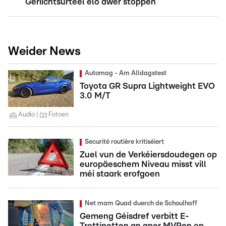
Geriichtsurteel elo awer stoppen
Weider News
Automag - Am Alldagstest
Toyota GR Supra Lightweight EVO
3.0 M/T
Audio
Fotoen
Securité routière kritiséiert
Zuel vun de Verkéiersdoudegen op
europäeschem Niveau misst vill
méi staark erofgoen
Net mam Quad duerch de Schoulhaff
Gemeng Géisdref verbitt E-
Trottinetten an aner MVPen op