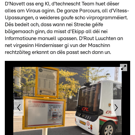
D’Navett ass eng KI, d’technescht Team huet dëser
alles am Viraus aginn. De ganze Parcours, all d’Vitess-
Upassungen, a weideres goufe scho virprogramméiert.
Dës bedeit och, dass wann nei Strecke géife
bäigemaach ginn, da misst d'Ekipp all déi nei
Informatioune manuell upassen. D’Rout Luuchten an
net virgesinn Hindernisser gi vun der Maschinn
rechtzäiteg erkannt an dës passt sech dann un.