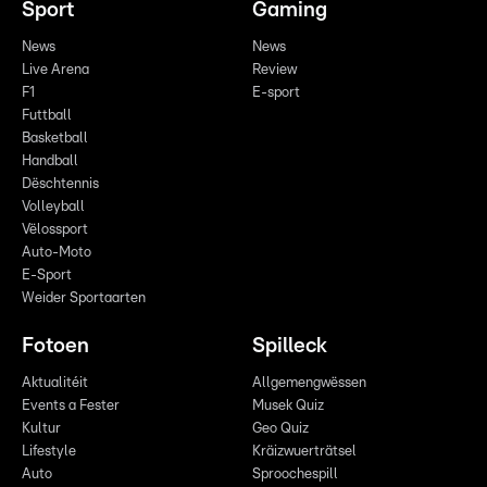
Sport
Gaming
News
News
Live Arena
Review
F1
E-sport
Futtball
Basketball
Handball
Dëschtennis
Volleyball
Vëlossport
Auto-Moto
E-Sport
Weider Sportaarten
Fotoen
Spilleck
Aktualitéit
Allgemengwëssen
Events a Fester
Musek Quiz
Kultur
Geo Quiz
Lifestyle
Kräizwuerträtsel
Auto
Sproochespill