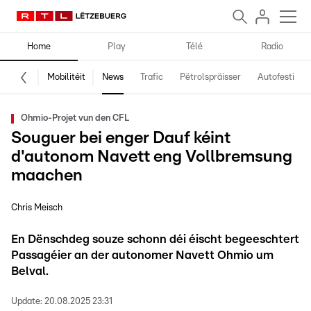
Home
Play
Télé
Radio
Mobilitéit
News
Trafic
Pëtrolspräisser
Autofestival
Ohmio-Projet vun den CFL
Souguer bei enger Dauf kéint
d'autonom Navett eng Vollbremsung
maachen
Chris Meisch
En Dënschdeg souze schonn déi éischt begeeschtert
Passagéier an der autonomer Navett Ohmio um
Belval.
Update:
20.08.2025 23:31