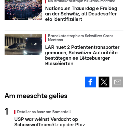
No Brandkatastroph zu Crans-Montana
Nationalen Trauerdag e Freideg
an der Schwäiz, all Doudesaffer
elo identifizéiert
Brandkatastroph am Schwäizer Crans-
Montana
LAR huet 2 Patiententransporter
gemaach, Schwäizer Autoritéite
bestätegen ee Lëtzebuerger
Blesséierten
Am meeschte gelies
Detailer no Asaz am Bamerdall
USP war wéinst Verdacht op
Schosswaffebesëtz op der Plaz