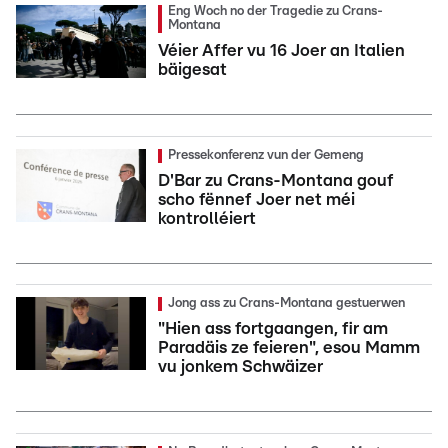
Eng Woch no der Tragedie zu Crans-
Montana
Véier Affer vu 16 Joer an Italien
bäigesat
Pressekonferenz vun der Gemeng
D'Bar zu Crans-Montana gouf
scho fënnef Joer net méi
kontrolléiert
Jong ass zu Crans-Montana gestuerwen
"Hien ass fortgaangen, fir am
Paradäis ze feieren", esou Mamm
vu jonkem Schwäizer