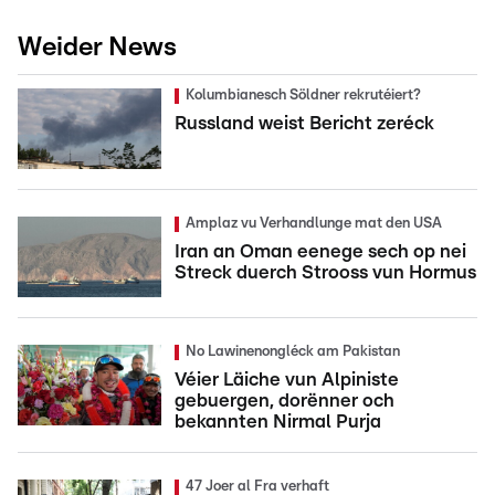
Weider News
Kolumbianesch Söldner rekrutéiert?
Russland weist Bericht zeréck
Amplaz vu Verhandlunge mat den USA
Iran an Oman eenege sech op nei
Streck duerch Strooss vun Hormus
No Lawinenongléck am Pakistan
Véier Läiche vun Alpiniste
gebuergen, dorënner och
bekannten Nirmal Purja
47 Joer al Fra verhaft