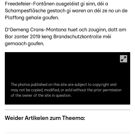
Freedefeier-Fontänen ausgeléist gi sinn, déi a
Schampesfläsche gestach gi waren an déi ze no un de
Plaffong gehale goufen.
D'Gemeng Crans-Montana huet och zouginn, datt am
Bar zanter 2019 keng Brandschutzkontrolle méi
gemaach goufen.
The photos published on this site are subject to copyright and
may not be copied, modified, or sold without the prior permission
of the owner of the site in question.
Weider Artikelen zum Theema: