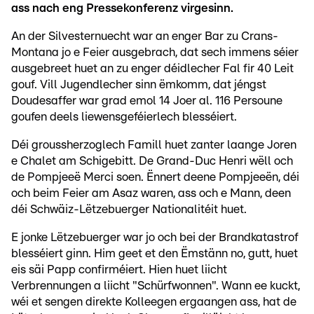
ass nach eng Pressekonferenz virgesinn.
An der Silvesternuecht war an enger Bar zu Crans-
Montana jo e Feier ausgebrach, dat sech immens séier
ausgebreet huet an zu enger déidlecher Fal fir 40 Leit
gouf. Vill Jugendlecher sinn ëmkomm, dat jéngst
Doudesaffer war grad emol 14 Joer al. 116 Persoune
goufen deels liewensgeféierlech blesséiert.
Déi groussherzoglech Famill huet zanter laange Joren
e Chalet am Schigebitt. De Grand-Duc Henri wëll och
de Pompjeeë Merci soen. Ënnert deene Pompjeeën, déi
och beim Feier am Asaz waren, ass och e Mann, deen
déi Schwäiz-Lëtzebuerger Nationalitéit huet.
E jonke Lëtzebuerger war jo och bei der Brandkatastrof
blesséiert ginn. Him geet et den Ëmstänn no, gutt, huet
eis säi Papp confirméiert. Hien huet liicht
Verbrennungen a liicht "Schürfwonnen". Wann ee kuckt,
wéi et sengen direkte Kolleegen ergaangen ass, hat de