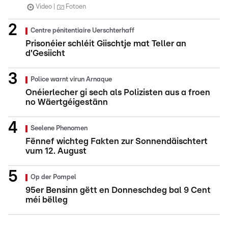
Video
Fotoen
Centre pénitentiaire Uerschterhaff
Prisonéier schléit Giischtje mat Teller an
d'Gesiicht
Police warnt virun Arnaque
Onéierlecher gi sech als Polizisten aus a froen
no Wäertgéigestänn
Seelene Phenomen
Fënnef wichteg Fakten zur Sonnendäischtert
vum 12. August
Op der Pompel
95er Bensinn gëtt en Donneschdeg bal 9 Cent
méi bëlleg