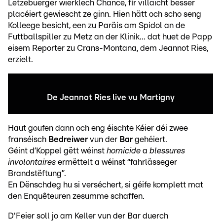
Lëtzebuerger wierklech Chance, fir villäicht besser
placéiert gewiescht ze ginn. Hien hätt och scho seng
Kolleege besicht, een zu Paräis am Spidol an de
Futtballspiller zu Metz an der Klinik... dat huet de Papp
eisem Reporter zu Crans-Montana, dem Jeannot Ries,
erzielt.
De Jeannot Ries live vu Martigny
Haut goufen dann och eng éischte Kéier déi zwee
franséisch
Bedreiwer
vun der
Bar
gehéiert.
Géint d’Koppel gëtt wéinst
homicide
a
blessures
involontaires
ermëttelt a wéinst “fahrlässeger
Brandstëftung”.
En Dënschdeg hu si verséchert, si géife komplett mat
den Enquêteuren zesumme schaffen.
D'Feier soll jo am Keller vun der Bar duerch