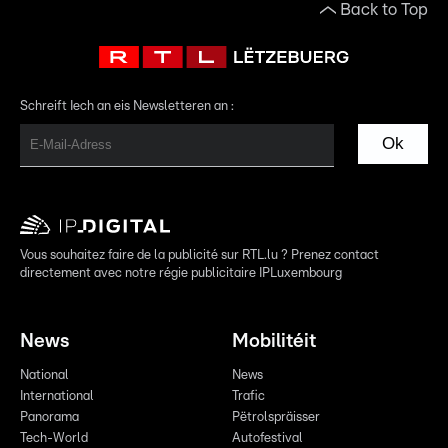
Back to Top
Schreift Iech an eis Newsletteren an :
Ok
Vous souhaitez faire de la publicité sur RTL.lu ? Prenez contact
directement avec notre régie publicitaire IPLuxembourg
News
Mobilitéit
National
News
International
Trafic
Panorama
Pëtrolspräisser
Tech-World
Autofestival