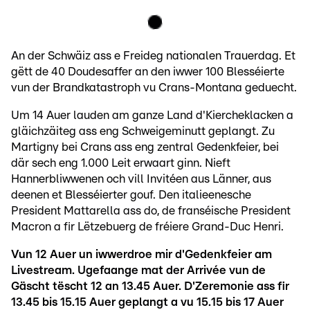
An der Schwäiz ass e Freideg nationalen Trauerdag. Et
gëtt de 40 Doudesaffer an den iwwer 100 Blesséierte
vun der Brandkatastroph vu Crans-Montana geduecht.
Um 14 Auer lauden am ganze Land d'Kiercheklacken a
gläichzäiteg ass eng Schweigeminutt geplangt. Zu
Martigny bei Crans ass eng zentral Gedenkfeier, bei
där sech eng 1.000 Leit erwaart ginn. Nieft
Hannerbliwwenen och vill Invitéen aus Länner, aus
deenen et Blesséierter gouf. Den italieenesche
President Mattarella ass do, de franséische President
Macron a fir Lëtzebuerg de fréiere Grand-Duc Henri.
Vun 12 Auer un iwwerdroe mir d'Gedenkfeier am
Livestream. Ugefaange mat der Arrivée vun de
Gäscht tëscht 12 an 13.45 Auer. D'Zeremonie ass fir
13.45 bis 15.15 Auer geplangt a vu 15.15 bis 17 Auer