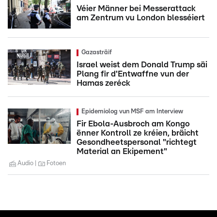
Véier Männer bei Messerattack
am Zentrum vu London blesséiert
Gazasträif
Israel weist dem Donald Trump säi
Plang fir d'Entwaffne vun der
Hamas zeréck
Epidemiolog vun MSF am Interview
Fir Ebola-Ausbroch am Kongo
ënner Kontroll ze kréien, bräicht
Gesondheetspersonal "richtegt
Material an Ekipement"
Audio
Fotoen