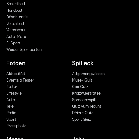
Basketball
Handball
Dëschtennis
Volleyball
Vëlossport
Auto-Moto
E-Sport
Weider Sportaarten
Fotoen
Spilleck
Aktualitéit
Allgemengwëssen
Events a Fester
Musek Quiz
Kultur
Geo Quiz
Lifestyle
Kräizwuerträtsel
Auto
Sproochespill
Télé
Quiz vum Mount
Radio
Déiere Quiz
Sport
Sport Quiz
Pressphoto