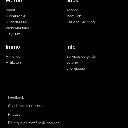
Meteo
Jobs
Radar
Jobdag
Nidderschléi
Moovijob
Quantitéiten
Lifelong Learning
Wandvitessen
CityClim
Immo
Info
Annoncen
Services de garde
Artikelen
Loterie
Energieauer
Feedback
Conditions d'utilisation
Privacy
Politique en matière de cookies