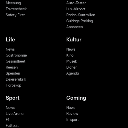
Meenung
Auto-Tester
Faktencheck
Lux-Airport
Safety First
Radar-Kontrollen
Guidage Parking
Annoncen
Life
Kultur
News
News
Gastronomie
Kino
Gesondheet
Musek
Reesen
Bicher
Spenden
Agenda
Déiererubrik
Horoskop
Sport
Gaming
News
News
Live Arena
Review
F1
E-sport
Futtball