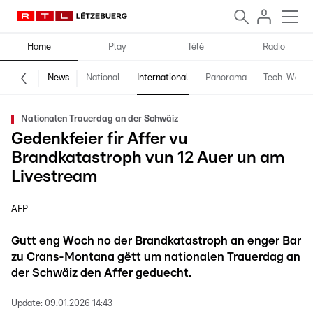
Home
Play
Télé
Radio
News
National
International
Panorama
Tech-World
Nationalen Trauerdag an der Schwäiz
Gedenkfeier fir Affer vu
Brandkatastroph vun 12 Auer un am
Livestream
AFP
Gutt eng Woch no der Brandkatastroph an enger Bar
zu Crans-Montana gëtt um nationalen Trauerdag an
der Schwäiz den Affer geduecht.
Update:
09.01.2026 14:43