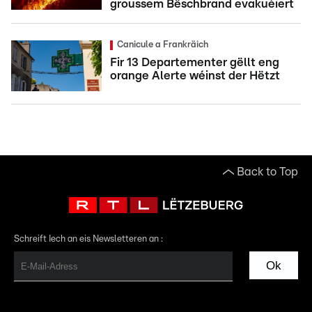
groussem Bëschbrand evakuéiert
Canicule a Frankräich
Fir 13 Departementer gëllt eng
orange Alerte wéinst der Hëtzt
Back to Top
Schreift Iech an eis Newsletteren an :
Ok