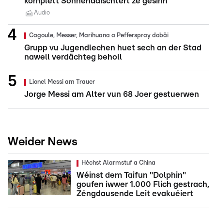
komplett Sonnendäischtert ze gesinn
Audio
Cagoule, Messer, Marihuana a Pefferspray dobäi
Grupp vu Jugendlechen huet sech an der Stad
nawell verdächteg beholl
Lionel Messi am Trauer
Jorge Messi am Alter vun 68 Joer gestuerwen
Weider News
Héchst Alarmstuf a China
Wéinst dem Taifun "Dolphin"
goufen iwwer 1.000 Flich gestrach,
Zéngdausende Leit evakuéiert