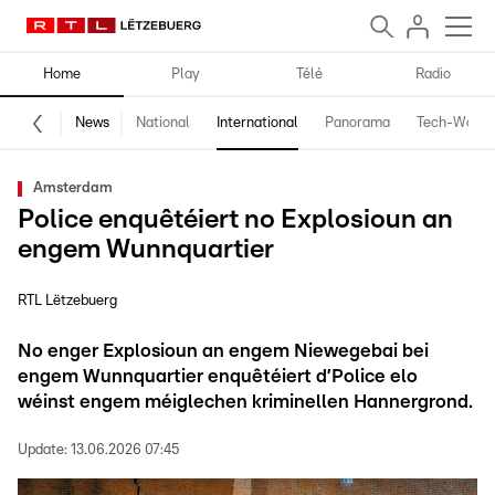
Home
Play
Télé
Radio
News
National
International
Panorama
Tech-World
Amsterdam
Police enquêtéiert no Explosioun an
engem Wunnquartier
RTL Lëtzebuerg
No enger Explosioun an engem Niewegebai bei
engem Wunnquartier enquêtéiert d’Police elo
wéinst engem méiglechen kriminellen Hannergrond.
Update:
13.06.2026 07:45