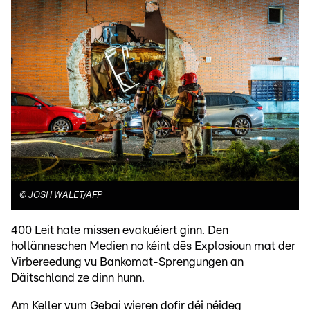
©
JOSH WALET/AFP
400 Leit hate missen evakuéiert ginn. Den
hollänneschen Medien no kéint dës Explosioun mat der
Virbereedung vu Bankomat-Sprengungen an
Däitschland ze dinn hunn.
Am Keller vum Gebai wieren dofir déi néideg