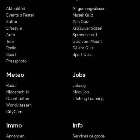
Aktualitéit
Allgemengwëssen
Events a Fester
Musek Quiz
Kultur
Geo Quiz
Lifestyle
Kräizwuerträtsel
Auto
Sproochespill
Télé
Quiz vum Mount
Radio
Déiere Quiz
Sport
Sport Quiz
Pressphoto
Meteo
Jobs
Radar
Jobdag
Nidderschléi
Moovijob
Quantitéiten
Lifelong Learning
Wandvitessen
CityClim
Immo
Info
Annoncen
Services de garde