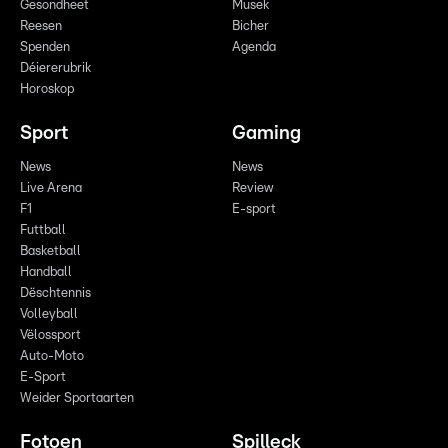
Gesondheet
Musek
Reesen
Bicher
Spenden
Agenda
Déiererubrik
Horoskop
Sport
Gaming
News
News
Live Arena
Review
F1
E-sport
Futtball
Basketball
Handball
Dëschtennis
Volleyball
Vëlossport
Auto-Moto
E-Sport
Weider Sportaarten
Fotoen
Spilleck