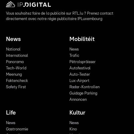
Vous souhaitez faire de la publicité sur RTL.lu ? Prenez contact
directement avec notre régie publicitaire IPLuxembourg
News
Mobilitéit
National
News
International
Trafic
Panorama
Pëtrolspräisser
Tech-World
Autofestival
Meenung
Auto-Tester
Faktencheck
Lux-Airport
Safety First
Radar-Kontrollen
Guidage Parking
Annoncen
Life
Kultur
News
News
Gastronomie
Kino