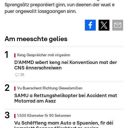
Sprengsätz preparéiert ginn, vun deenen der wuel e
puer ongewollt lassgaangen sinn.
Am meeschte gelies
Keng Gespréicher méi virgesinn
D'AMMD wäert keng nei Konventioun mat der
CNS ënnerschreiwen
38
Vu Buerschent Richtung Giewelsmillen
SAMU a Rettungshelikopter bei Accident mat
Motorrad am Asaz
1.500 Kilometer fir 90 Sekonnen
Vu Schëffleng mam Auto a Spuenien, fir déi