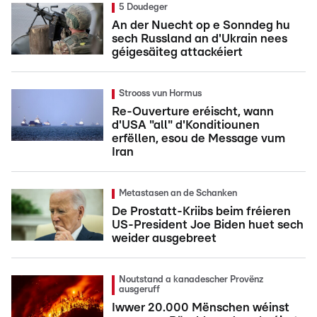
5 Doudeger
An der Nuecht op e Sonndeg hu
sech Russland an d'Ukrain nees
géigesäiteg attackéiert
Strooss vun Hormus
Re-Ouverture eréischt, wann
d'USA "all" d'Konditiounen
erfëllen, esou de Message vum
Iran
Metastasen an de Schanken
De Prostatt-Kriibs beim fréieren
US-President Joe Biden huet sech
weider ausgebreet
Noutstand a kanadescher Provënz
ausgeruff
Iwwer 20.000 Mënschen wéinst