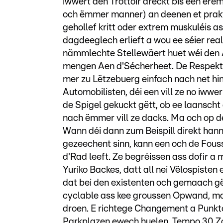
iwwert den Trottoir dréckt bis een erë
och ëmmer manner) an deenen et prak
gehollef kritt oder extrem muskuléis as
dagdeeglech erlieft a wou ee séier rea
nämmlechte Stellewäert huet wéi den A
mengen Aen d'Sécherheet. De Respekt
mer zu Lëtzebuerg einfach nach net hin
Automobilisten, déi een vill ze no iww
de Spigel gekuckt gëtt, ob ee laanscht g
nach ëmmer vill ze dacks. Ma och op d
Wann déi dann zum Beispill direkt han
gezeechent sinn, kann een och de Fou
d'Rad leeft. Ze begréissen ass dofir a 
Yuriko Backes, datt all nei Vëlospisten
dat bei den existenten och gemaach gëtt
cyclable ass kee groussen Opwand, ma B
droen. E richtege Changement a Punkto
Parkplazen ewech huelen, Tempo 30 Zo