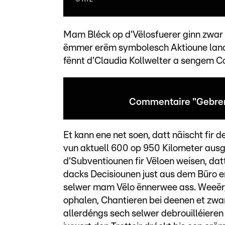
Mam Bléck op d'Vëlosfuerer ginn zwar 
ëmmer erëm symbolesch Aktioune lancé
fënnt d'Claudia Kollwelter a sengem 
Commentaire "Gebrems
Et kann ene net soen, datt näischt fir
vun aktuell 600 op 950 Kilometer ausg
d'Subventiounen fir Vëloen weisen, datt
dacks Decisiounen just aus dem Büro er
selwer mam Vëlo ënnerwee ass. Weeër
ophalen, Chantieren bei deenen et zwar 
allerdéngs sech selwer debrouilléier