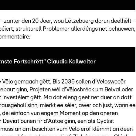
- zanter den 20 Joer, wou Lëtzebuerg dorun deelhëlt -
iert, strukturell Problemer allerdéngs net behuewen,
Commentaire:
te Fortschrëtt" Claudia Kollwelter
 de Vëlo gemaach gëtt. Bis 2035 sollen d'Velosweeër
ebaut ginn, Projeten wéi d'Vëlosbréck um Belval oder
 investéiert gëtt. Ma dat eleng geet net duer an datt
ausgeholl sinn, mierkt ee séier, awer och just, wann ee
, déi einfach vun engem Moment op den aneren
Deviatiounen fir d'Autoe ginn, een als Cyclist
en muss an am beschten vum Vëlo erof klëmmt an deen