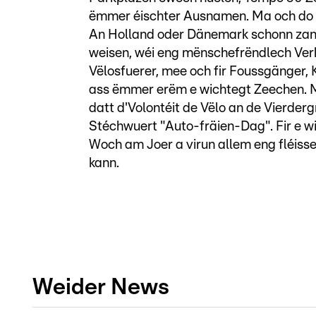
ëmmer éischter Ausnamen. Ma och do we
An Holland oder Dänemark schonn zant
weisen, wéi eng mënschefrëndlech Verkéi
Vëlosfuerer, mee och fir Foussgänger, 
ass ëmmer erëm e wichtegt Zeechen. M
datt d'Volontéit de Vëlo an de Vierderg
Stéchwuert "Auto-fräien-Dag". Fir e w
Woch am Joer a virun allem eng fléisse
kann.
Weider News