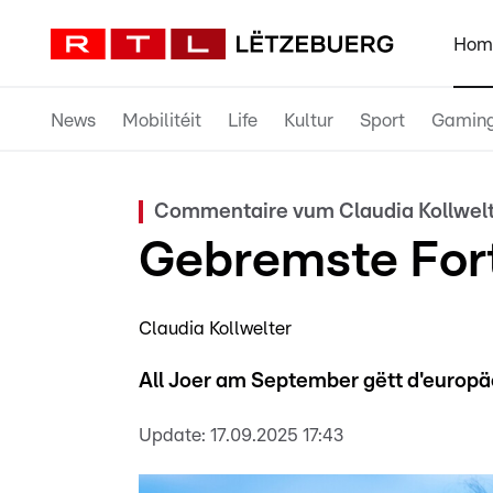
Hom
News
Mobilitéit
Life
Kultur
Sport
Gamin
Commentaire vum Claudia Kollwel
Gebremste For
Claudia Kollwelter
All Joer am September gëtt d'europäe
Update:
17.09.2025 17:43