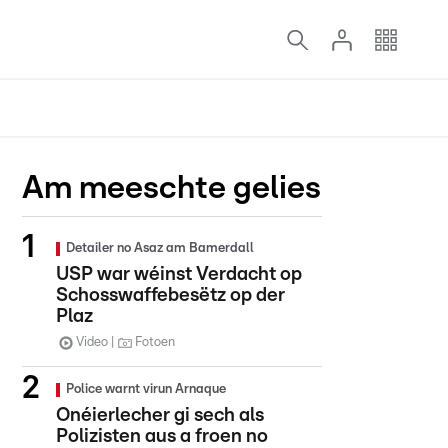
Am meeschte gelies
Detailer no Asaz am Bamerdall
USP war wéinst Verdacht op
Schosswaffebesëtz op der
Plaz
Video
Fotoen
Police warnt virun Arnaque
Onéierlecher gi sech als
Polizisten aus a froen no