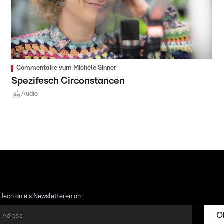
Commentaire vum Michèle Sinner
Spezifesch Circonstancen
Audio
 Iech an eis Newsletteren an :
O