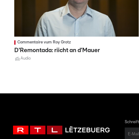
Commentaire vum Roy Grotz
D'Remontada: riicht an d’Mauer
Audio
Schreift