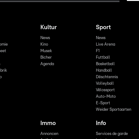
Kultur
Sport
News
News
omie
Kino
Live Arena
eet
Musek
F1
Bicher
Futtball
n
Agenda
Basketball
brik
Handball
p
Dëschtennis
Volleyball
Vëlossport
Auto-Moto
E-Sport
Weider Sportaarten
Immo
Info
Annoncen
Services de garde