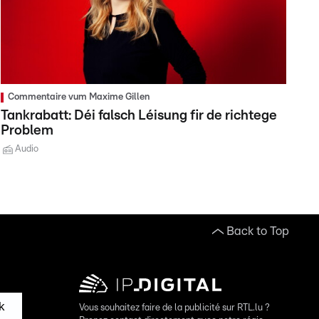
Commentaire vum Maxime Gillen
Tankrabatt: Déi falsch Léisung fir de richtege
Problem
Audio
Back to Top
k
Vous souhaitez faire de la publicité sur RTL.lu ?