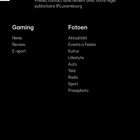
Prenez contact directement avec notre régie
publicitaire IPLuxembourg
Gaming
Fotoen
News
Aktualitéit
Review
Events a Fester
E-sport
Kultur
Lifestyle
Auto
Télé
Radio
Sport
Pressphoto