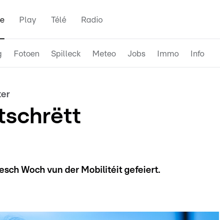
e
Play
Télé
Radio
g
Fotoen
Spilleck
Meteo
Jobs
Immo
Info
ter
tschrëtt
sch Woch vun der Mobilitéit gefeiert.