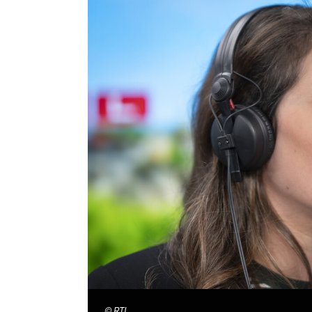
©
RTL