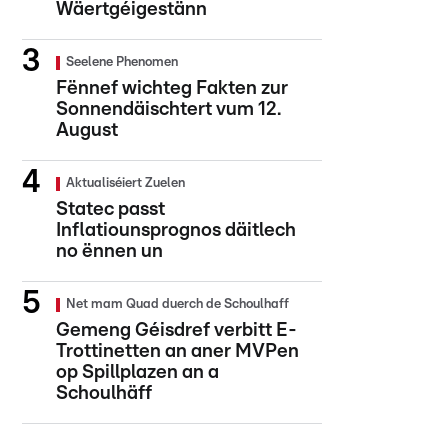
Wäertgéigestänn
Seelene Phenomen
Fënnef wichteg Fakten zur
Sonnendäischtert vum 12.
August
Aktualiséiert Zuelen
Statec passt
Inflatiounsprognos däitlech
no ënnen un
Net mam Quad duerch de Schoulhaff
Gemeng Géisdref verbitt E-
Trottinetten an aner MVPen
op Spillplazen an a
Schoulhäff