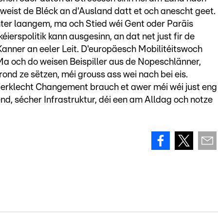
ist de Bléck an d'Ausland datt et och anescht geet.
er laangem, ma och Stied wéi Gent oder Paräis
erspolitik kann ausgesinn, an dat net just fir de
Kanner an eeler Leit. D'europäesch Mobilitéitswoch
a och do weisen Beispiller aus de Nopeschlänner,
rond ze sëtzen, méi grouss ass wei nach bei eis.
ierklecht Changement brauch et awer méi wéi just eng
nd, sécher Infrastruktur, déi een am Alldag och notze