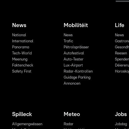
News
Mobilitéit
Life
National
News
News
International
Trafic
Gastron
Panorama
Pëtrolspräisser
Gesondh
Tech-World
Autofestival
Reesen
Meenung
Auto-Tester
Spende
Faktencheck
Lux-Airport
Déiereru
Safety First
Radar-Kontrollen
Horosko
Guidage Parking
Annoncen
Spilleck
Meteo
Jobs
Allgemengwëssen
Radar
Jobdag