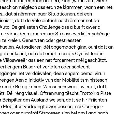
m normal fueren kann an dierf, Zich (wann zum Gléck
tesch onméiglech ass eran ze klammen, wann een net
s...dat si nëmmen puer Situatiounen, déi een
liséiert, datt de Vëlo einfach nach ëmmer net de
uto. De gréissten Challenge ass a bleift awer a
 ee virun deem aneren am Stroosseverkéier schénge
 ze kréien. Genervten oder gestressten
erhuelen, Autosdieren, déi opgemaach ginn, ouni datt an
efuer kënnt, och dat erlieft een als Cyclist leider
e Vëlosweeër ass een net forcement méi geschützt.
nert engem Busarrêt verlafen oder schlecht
ssgänger net verdäiwelen, deen engem bemol virun
mengen Aen d'Initiativ vun der Mobilitéitsministesch
 e roude Belag kréien. Wënschenswäert wier et, datt
. Déi réng visuell Oftrennung tëscht Trottoir a Piste
eispiller am Ausland weisen, datt se hir Friichten
 Mobilitéit verlaangt awer bëssen méi Courage -
nen oder autofräi Stroossen sinn hei am Land nach