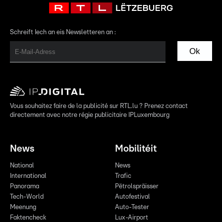
Schreift Iech an eis Newsletteren an :
Ok
Vous souhaitez faire de la publicité sur RTL.lu ? Prenez contact
directement avec notre régie publicitaire IPLuxembourg
News
Mobilitéit
National
News
International
Trafic
Panorama
Pëtrolspräisser
Tech-World
Autofestival
Meenung
Auto-Tester
Faktencheck
Lux-Airport