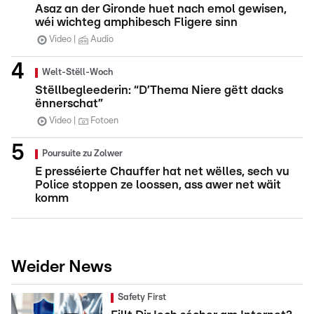
Asaz an der Gironde huet nach emol gewisen,
wéi wichteg amphibesch Fligere sinn
Video
Audio
Welt-Stëll-Woch
Stëllbegleederin: “D’Thema Niere gëtt dacks
ënnerschat”
Video
Fotoen
Poursuite zu Zolwer
E presséierte Chauffer hat net wëlles, sech vu
Police stoppen ze loossen, ass awer net wäit
komm
Weider News
Safety First