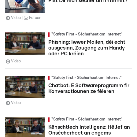
Fillt Dir Iech sécher am Internet?
Video
Fotoen
"Safety First - Sécherheet am Internet"
Phishing: Iwwer Mailen, déi echt
ausgesinn, Zougang zum Handy
oder PC kréien
Video
"Safety first - Sécherheet am Internet"
Chatbot: E Softwareprogramm fir
Konversatiounen ze féieren
Video
"Safety First - Sécherheet am Internet"
Kënschtlech Intelligenz: Hëllef an
Onsécherheet an engems