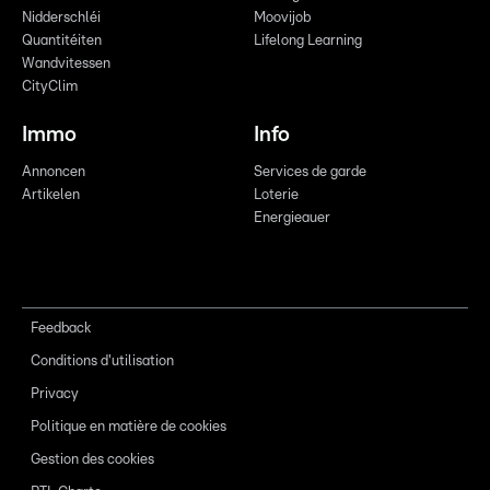
Nidderschléi
Moovijob
Quantitéiten
Lifelong Learning
Wandvitessen
CityClim
Immo
Info
Annoncen
Services de garde
Artikelen
Loterie
Energieauer
Feedback
Conditions d'utilisation
Privacy
Politique en matière de cookies
Gestion des cookies