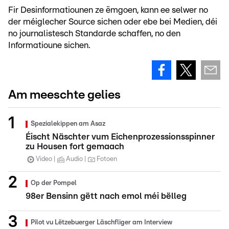
Fir Desinformatiounen ze ëmgoen, kann ee selwer no
der méiglecher Source sichen oder ebe bei Medien, déi
no journalistesch Standarde schaffen, no den
Informatioune sichen.
Am meeschte gelies
Spezialekippen am Asaz
Éischt Näschter vum Eichenprozessionsspinner
zu Housen fort gemaach
Video
Audio
Fotoen
Op der Pompel
98er Bensinn gëtt nach emol méi bëlleg
Pilot vu Lëtzebuerger Läschfliger am Interview