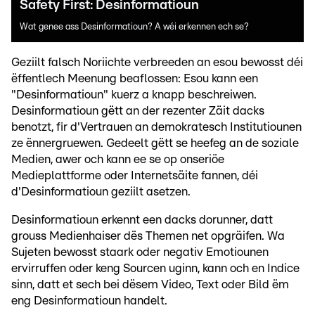
Safety First: Desinformatioun
Wat genee ass Desinformatioun? A wéi erkennen ech se?
Geziilt falsch Noriichte verbreeden an esou bewosst déi
ëffentlech Meenung beaflossen: Esou kann een
"Desinformatioun" kuerz a knapp beschreiwen.
Desinformatioun gëtt an der rezenter Zäit dacks
benotzt, fir d'Vertrauen an demokratesch Institutiounen
ze ënnergruewen. Gedeelt gëtt se heefeg an de soziale
Medien, awer och kann ee se op onseriöe
Medieplattforme oder Internetsäite fannen, déi
d'Desinformatioun geziilt asetzen.
Desinformatioun erkennt een dacks dorunner, datt
grouss Medienhaiser dës Themen net opgräifen. Wa
Sujeten bewosst staark oder negativ Emotiounen
ervirruffen oder keng Sourcen uginn, kann och en Indice
sinn, datt et sech bei dësem Video, Text oder Bild ëm
eng Desinformatioun handelt.