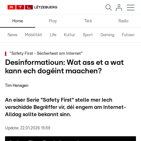
Home
Play
Télé
Radio
News
Mobilitéit
Life
Kultur
Sport
Gaming
Fotoen
"Safety First - Sécherheet am Internet"
Desinformatioun: Wat ass et a wat
kann ech dogéint maachen?
Tim Hensgen
An eiser Serie "Safety First" stelle mer Iech
verschidde Begrëffer vir, déi engem am Internet-
Alldag sollte bekannt sinn.
Update:
22.01.2026 15:59