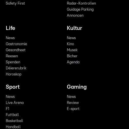
Safety First
Radar-Kontrollen
Guidage Parking
Annoncen
Life
Kultur
News
News
Gastronomie
Kino
Gesondheet
Musek
Reesen
Bicher
Spenden
Agenda
Déiererubrik
Horoskop
Sport
Gaming
News
News
Live Arena
Review
F1
E-sport
Futtball
Basketball
Handball