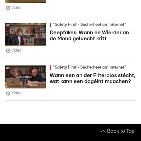
Video
"Safety First - Sécherheet am Internet"
Deepfakes: Wann ee Wierder an
de Mond geluecht kritt
Video
"Safety First - Sécherheet am Internet"
Wann een an der Filterblos stécht,
wat kann een dogéint maachen?
Video
Back to Top