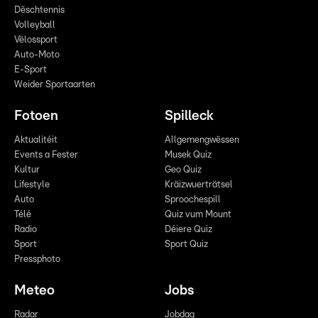
Dëschtennis
Volleyball
Vëlossport
Auto-Moto
E-Sport
Weider Sportaarten
Fotoen
Spilleck
Aktualitéit
Allgemengwëssen
Events a Fester
Musek Quiz
Kultur
Geo Quiz
Lifestyle
Kräizwuerträtsel
Auto
Sproochespill
Télé
Quiz vum Mount
Radio
Déiere Quiz
Sport
Sport Quiz
Pressphoto
Meteo
Jobs
Radar
Jobdag