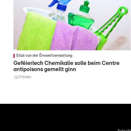
Etüd vun der Ëmweltverwaltung
Geféierlech Chemikalie solle beim Centre
antipoisons gemellt ginn
Fotoen