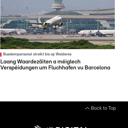
Buedempersonal streikt bis op Weideres
Laang Waardezäiten a méiglech
Verspéidungen um Fluchhafen vu Barcelona
Back to Top