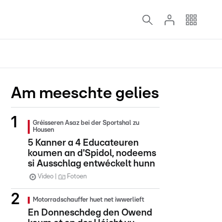
Am meeschte gelies
Gréisseren Asaz bei der Sportshal zu
Housen
5 Kanner a 4 Educateuren
koumen an d'Spidol, nodeems
si Ausschlag entwéckelt hunn
Video
Fotoen
Motorradschauffer huet net iwwerlieft
En Donneschdeg den Owend