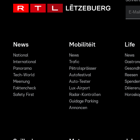
Schreift
News
Mobilitéit
Life
National
News
News
International
Trafic
Gastron
Panorama
Pëtrolspräisser
Gesondh
Tech-World
Autofestival
Reesen
Meenung
Auto-Tester
Spende
Faktencheck
Lux-Airport
Déiereru
Safety First
Radar-Kontrollen
Horosko
Guidage Parking
Annoncen