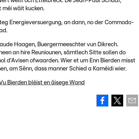
ert wëllt och Ettelbréck. De Jean-Paul Schaaf,
 méi wäit kucken.
lteg Energieversuergung, an dann, no der Commodo-
ad.
Claude Haagen, Buergermeeschter vun Dikrech.
n an hire Reuniounen, sämtlech Sitte sollen do
mol d'Avisen ofwaarden. Wier et um Enn Bierden misst
en, am Sënn, dass manner Schied a Kaméidi wier.
u Bierden bléist en äisege Wand