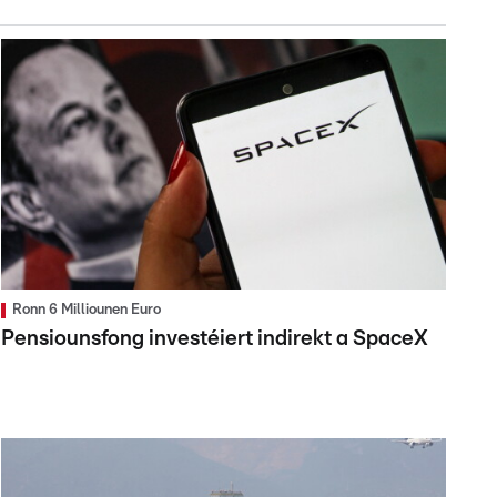
Ronn 6 Milliounen Euro
Pensiounsfong investéiert indirekt a SpaceX