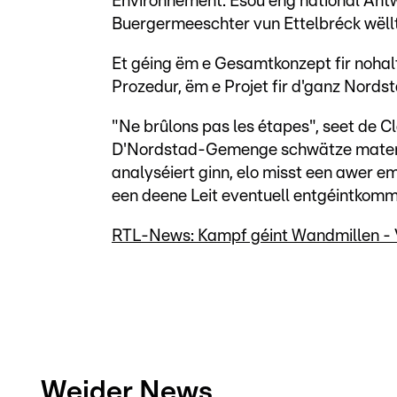
Environnement. Esou eng national Äntw
Buergermeeschter vun Ettelbréck wëllt
Et géing ëm e Gesamtkonzept fir noha
Prozedur, ëm e Projet fir d'ganz Nordst
"Ne brûlons pas les étapes", seet de 
D'Nordstad-Gemenge schwätze matenee
analyséiert ginn, elo misst een awer e
een deene Leit eventuell entgéintkomm
RTL-News: Kampf géint Wandmillen - V
Weider News