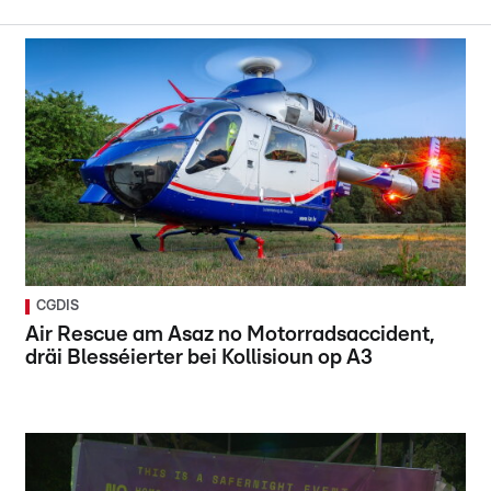
CGDIS
Air Rescue am Asaz no Motorradsaccident,
dräi Blesséierter bei Kollisioun op A3