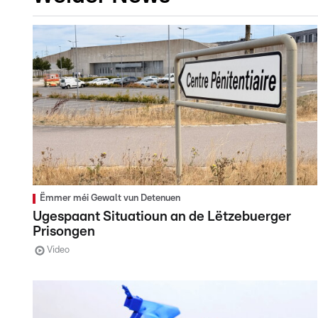
Ëmmer méi Gewalt vun Detenuen
Ugespaant Situatioun an de Lëtzebuerger
Prisongen
Video