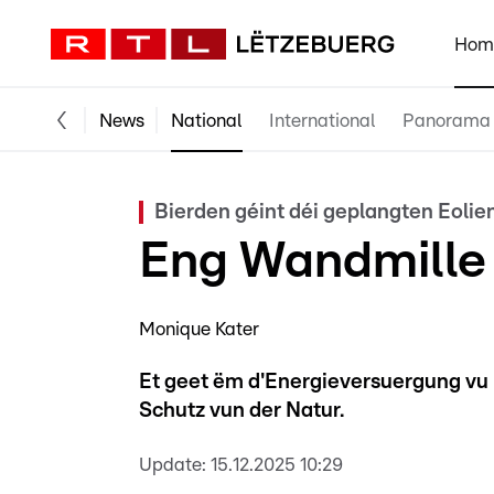
Hom
News
National
International
Panorama
Bierden géint déi geplangten Eolie
Eng Wandmille 
Monique Kater
Et geet ëm d'Energieversuergung vu
Schutz vun der Natur.
Update:
15.12.2025 10:29