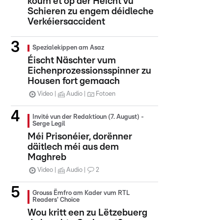
koum et op der Héicht vu
Schieren zu engem déidleche
Verkéiersaccident
Spezialekippen am Asaz
Éischt Näschter vum
Eichenprozessionsspinner zu
Housen fort gemaach
Video
Audio
Fotoen
Invité vun der Redaktioun (7. August) -
Serge Legil
Méi Prisonéier, dorënner
däitlech méi aus dem
Maghreb
Video
Audio
2
Grouss Ëmfro am Kader vum RTL
Readers' Choice
Wou kritt een zu Lëtzebuerg