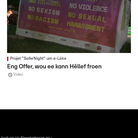
Projet "SaferNight" um e-Lake
Eng Offer, wou ee kann Hëllef froen
Video