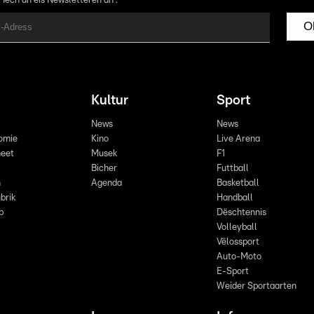
 Iech an eis Newsletteren an :
O
Kultur
Sport
News
News
omie
Kino
Live Arena
eet
Musek
F1
Bicher
Futtball
n
Agenda
Basketball
brik
Handball
p
Dëschtennis
Volleyball
Vëlossport
Auto-Moto
E-Sport
Weider Sportaarten