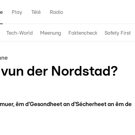
e
Play
Télé
Radio
Tech-World
Meenung
Faktencheck
Safety First
nne
vun der Nordstad?
 muer, ëm d'Gesondheet an d'Sécherheet an ëm de