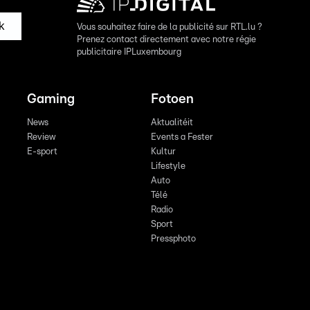
k
Vous souhaitez faire de la publicité sur RTL.lu ?
Prenez contact directement avec notre régie
publicitaire IPLuxembourg
Gaming
Fotoen
News
Aktualitéit
Review
Events a Fester
E-sport
Kultur
Lifestyle
Auto
Télé
Radio
Sport
Pressphoto