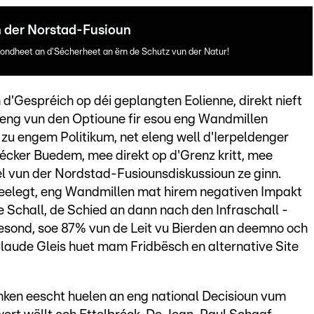
 der Norstad-Fusioun
ondheet an d'Sécherheet an ëm de Schutz vun der Natur!
'Gespréich op déi geplangten Eolienne, direkt nieft
s eng vun den Optioune fir esou eng Wandmillen
 zu engem Politikum, net eleng well d'Ierpeldenger
cker Buedem, mee direkt op d'Grenz kritt, mee
el vun der Nordstad-Fusiounsdiskussioun ze ginn.
deelegt, eng Wandmillen mat hirem negativen Impakt
 Schall, de Schied an dann nach den Infraschall -
gesond, soe 87% vun de Leit vu Bierden an deemno och
aude Gleis huet mam Fridbësch en alternative Site
enken eescht huelen an eng national Decisioun vum