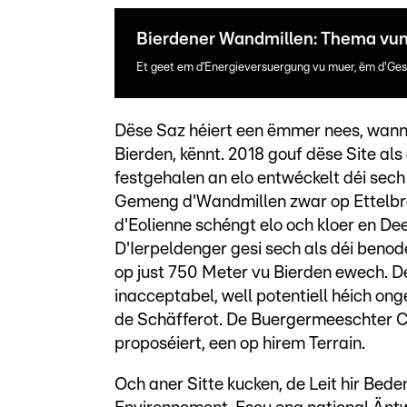
Bierdener Wandmillen: Thema vun
Et geet em d’Energieversuergung vu muer, ëm d'Ges
Dëse Saz héiert een ëmmer nees, wann d
Bierden, kënnt. 2018 gouf dëse Site al
festgehalen an elo entwéckelt déi sech
Gemeng d'Wandmillen zwar op Ettelbré
d'Eolienne schéngt elo och kloer en De
D'Ierpeldenger gesi sech als déi beno
op just 750 Meter vu Bierden ewech. De
inacceptabel, well potentiell héich on
de Schäfferot. De Buergermeeschter Cl
proposéiert, een op hirem Terrain.
Och aner Sitte kucken, de Leit hir Bed