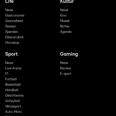
Life
Kultur
News
News
Gastronomie
Kino
Gesondheet
Musek
Reesen
Bicher
Spenden
Agenda
Déiererubrik
Horoskop
Sport
Gaming
News
News
Live Arena
Review
F1
E-sport
Futtball
Basketball
Handball
Dëschtennis
Volleyball
Vëlossport
Auto-Moto