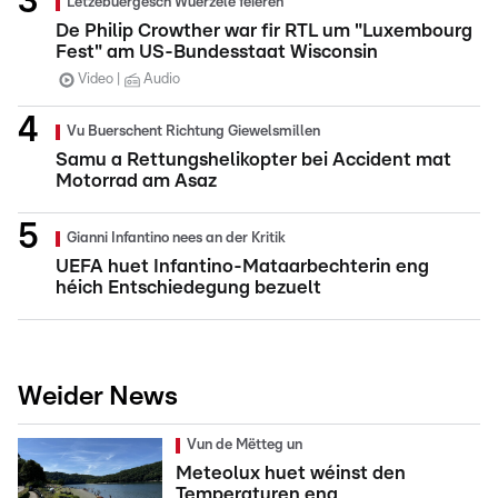
Lëtzebuergesch Wuerzele feieren
De Philip Crowther war fir RTL um "Luxembourg
Fest" am US-Bundesstaat Wisconsin
Video
Audio
Vu Buerschent Richtung Giewelsmillen
Samu a Rettungshelikopter bei Accident mat
Motorrad am Asaz
Gianni Infantino nees an der Kritik
UEFA huet Infantino-Mataarbechterin eng
héich Entschiedegung bezuelt
Weider News
Vun de Mëtteg un
Meteolux huet wéinst den
Temperaturen eng