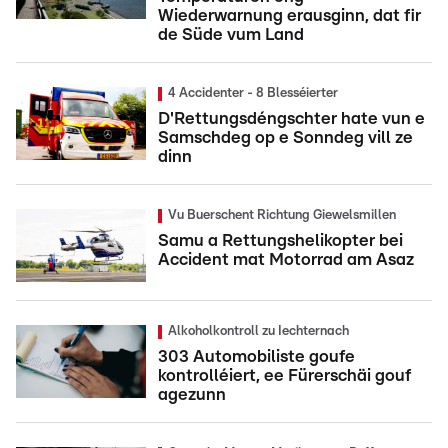
Wiederwarnung erausginn, dat fir
de Süde vum Land
4 Accidenter - 8 Blesséierter
D'Rettungsdéngschter hate vun e
Samschdeg op e Sonndeg vill ze
dinn
Vu Buerschent Richtung Giewelsmillen
Samu a Rettungshelikopter bei
Accident mat Motorrad am Asaz
Alkoholkontroll zu Iechternach
303 Automobiliste goufe
kontrolléiert, ee Fürerschäi gouf
agezunn