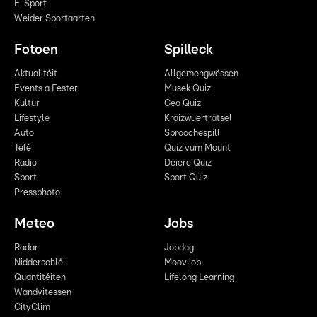
E-Sport
Weider Sportaarten
Fotoen
Spilleck
Aktualitéit
Allgemengwëssen
Events a Fester
Musek Quiz
Kultur
Geo Quiz
Lifestyle
Kräizwuerträtsel
Auto
Sproochespill
Télé
Quiz vum Mount
Radio
Déiere Quiz
Sport
Sport Quiz
Pressphoto
Meteo
Jobs
Radar
Jobdag
Nidderschléi
Moovijob
Quantitéiten
Lifelong Learning
Wandvitessen
CityClim