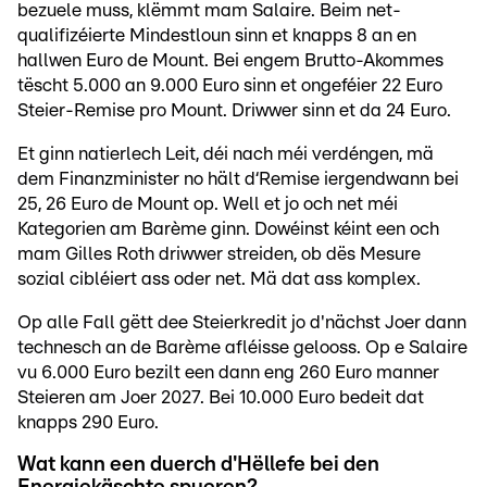
bezuele muss, klëmmt mam Salaire. Beim net-
qualifizéierte Mindestloun sinn et knapps 8 an en
hallwen Euro de Mount. Bei engem Brutto-Akommes
tëscht 5.000 an 9.000 Euro sinn et ongeféier 22 Euro
Steier-Remise pro Mount. Driwwer sinn et da 24 Euro.
Et ginn natierlech Leit, déi nach méi verdéngen, mä
dem Finanzminister no hält d‘Remise iergendwann bei
25, 26 Euro de Mount op. Well et jo och net méi
Kategorien am Barème ginn. Dowéinst kéint een och
mam Gilles Roth driwwer streiden, ob dës Mesure
sozial cibléiert ass oder net. Mä dat ass komplex.
Op alle Fall gëtt dee Steierkredit jo d'nächst Joer dann
technesch an de Barème afléisse gelooss. Op e Salaire
vu 6.000 Euro bezilt een dann eng 260 Euro manner
Steieren am Joer 2027. Bei 10.000 Euro bedeit dat
knapps 290 Euro.
Wat kann een duerch d'Hëllefe bei den