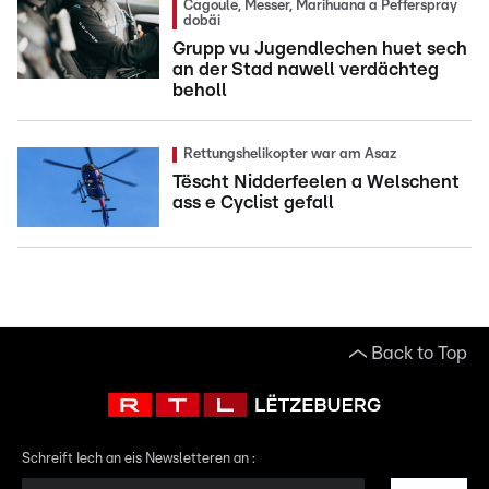
Cagoule, Messer, Marihuana a Pefferspray
dobäi
Grupp vu Jugendlechen huet sech
an der Stad nawell verdächteg
beholl
Rettungshelikopter war am Asaz
Tëscht Nidderfeelen a Welschent
ass e Cyclist gefall
Back to Top
Schreift Iech an eis Newsletteren an :