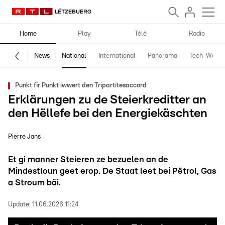
Home
Play
Télé
Radio
News
National
International
Panorama
Tech-World
Punkt fir Punkt iwwert den Tripartitesaccord
Erklärungen zu de Steierkreditter an
den Hëllefe bei den Energiekäschten
Pierre Jans
Et gi manner Steieren ze bezuelen an de
Mindestloun geet erop. De Staat leet bei Pëtrol, Gas
a Stroum bäi.
Update:
11.06.2026 11:24