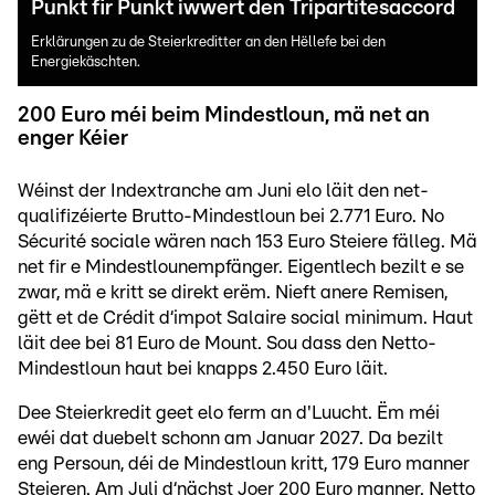
Punkt fir Punkt iwwert den Tripartitesaccord
Erklärungen zu de Steierkreditter an den Hëllefe bei den
Energiekäschten.
200 Euro méi beim Mindestloun, mä net an
enger Kéier
Wéinst der Indextranche am Juni elo läit den net-
qualifizéierte Brutto-Mindestloun bei 2.771 Euro. No
Sécurité sociale wären nach 153 Euro Steiere fälleg. Mä
net fir e Mindestlounempfänger. Eigentlech bezilt e se
zwar, mä e kritt se direkt erëm. Nieft anere Remisen,
gëtt et de Crédit d‘impot Salaire social minimum. Haut
läit dee bei 81 Euro de Mount. Sou dass den Netto-
Mindestloun haut bei knapps 2.450 Euro läit.
Dee Steierkredit geet elo ferm an d'Luucht. Ëm méi
ewéi dat duebelt schonn am Januar 2027. Da bezilt
eng Persoun, déi de Mindestloun kritt, 179 Euro manner
Steieren. Am Juli d‘nächst Joer 200 Euro manner. Netto