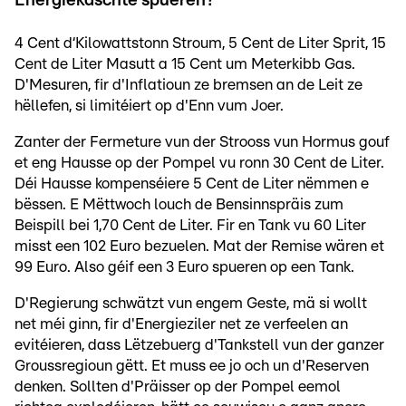
Energiekäschte spueren?
4 Cent d‘Kilowattstonn Stroum, 5 Cent de Liter Sprit, 15
Cent de Liter Masutt a 15 Cent um Meterkibb Gas.
D'Mesuren, fir d'Inflatioun ze bremsen an de Leit ze
hëllefen, si limitéiert op d'Enn vum Joer.
Zanter der Fermeture vun der Strooss vun Hormus gouf
et eng Hausse op der Pompel vu ronn 30 Cent de Liter.
Déi Hausse kompenséiere 5 Cent de Liter nëmmen e
bëssen. E Mëttwoch louch de Bensinnspräis zum
Beispill bei 1,70 Cent de Liter. Fir en Tank vu 60 Liter
misst een 102 Euro bezuelen. Mat der Remise wären et
99 Euro. Also géif een 3 Euro spueren op een Tank.
D'Regierung schwätzt vun engem Geste, mä si wollt
net méi ginn, fir d'Energieziler net ze verfeelen an
evitéieren, dass Lëtzebuerg d'Tankstell vun der ganzer
Groussregioun gëtt. Et muss ee jo och un d'Reserven
denken. Sollten d'Präisser op der Pompel eemol