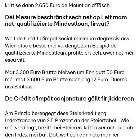
kritt se dann 2.650 Euro de Mount an d‘Täsch.
Déi Mesure beschränkt sech net op Leit mam
net-qualifizéierte Mindestloun, firwat?
Well de Crédit d‘impot social minimum degressiv ass.
Wien also e bësse méi verdéngt, zum Beispill de
qualifizéierte Mindestloun, profitéiert och, awer net méi
esou vill.
Mat 3.300 Euro Brutto bleiwen um Enn gutt 50 Euro
méi, mat 3.600 Euro Brutto nach eng 12 Euro. Duerno
ass Schluss.
De Crédit d'impôt conjoncture gëllt fir jiddereen
Am Prinzip berengegt dëse Steierkredit eng
Indextranche vun 2,5 Prozent an der Steiertabell. Wie
méi verdéngt, bezilt méi Steieren, kritt awer och duerch
den Index méi bäi. Dat, wat een dann elo manner