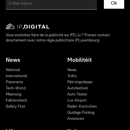
Ok
Vous souhaitez faire de la publicité sur RTL.lu ? Prenez contact
directement avec notre régie publicitaire IPLuxembourg
News
Mobilitéit
National
News
International
Trafic
Panorama
Pëtrolspräisser
Tech-World
Autofestival
Meenung
Auto-Tester
Faktencheck
Lux-Airport
Safety First
Radar-Kontrollen
Guidage Parking
Annoncen