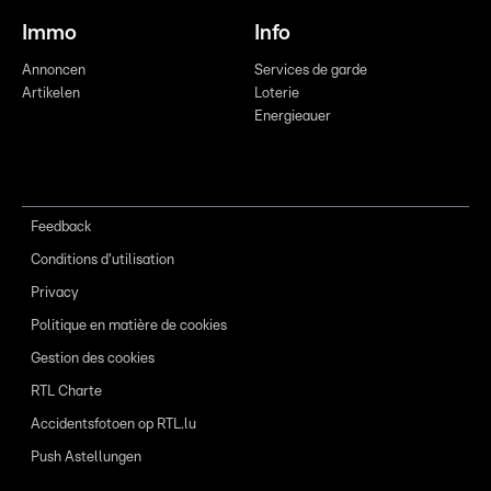
Immo
Info
Annoncen
Services de garde
Artikelen
Loterie
Energieauer
Feedback
Conditions d'utilisation
Privacy
Politique en matière de cookies
Gestion des cookies
RTL Charte
Accidentsfotoen op RTL.lu
Push Astellungen