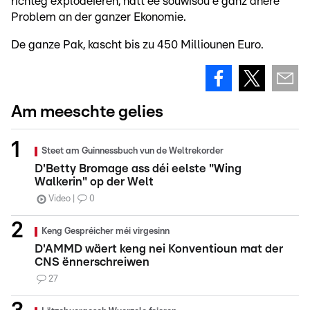
richteg explodéieren, hätt ee souwisou e ganz anere
Problem an der ganzer Ekonomie.
De ganze Pak, kascht bis zu 450 Milliounen Euro.
Am meeschte gelies
Steet am Guinnessbuch vun de Weltrekorder
D'Betty Bromage ass déi eelste "Wing
Walkerin" op der Welt
Video
0
Keng Gespréicher méi virgesinn
D'AMMD wäert keng nei Konventioun mat der
CNS ënnerschreiwen
27