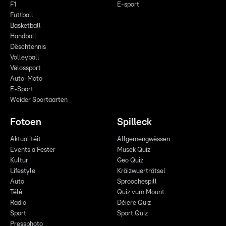
F1
E-sport
Futtball
Basketball
Handball
Dëschtennis
Volleyball
Vëlossport
Auto-Moto
E-Sport
Weider Sportaarten
Fotoen
Spilleck
Aktualitéit
Allgemengwëssen
Events a Fester
Musek Quiz
Kultur
Geo Quiz
Lifestyle
Kräizwuerträtsel
Auto
Sproochespill
Télé
Quiz vum Mount
Radio
Déiere Quiz
Sport
Sport Quiz
Pressphoto