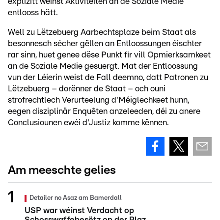
explizitt wéinst Aktivitéiten an de Soziale Medie
entlooss hätt.
Well zu Lëtzebuerg Aarbechtsplaze beim Staat als
besonnesch sécher gëllen an Entloossungen éischter
rar sinn, huet genee dëse Punkt fir vill Opmierksamkeet
an de Soziale Medie gesuergt. Mat der Entloossung
vun der Léierin weist de Fall deemno, datt Patronen zu
Lëtzebuerg – dorënner de Staat – och ouni
strofrechtlech Verurteelung d'Méiglechkeet hunn,
eegen disziplinär Enquêten anzeleeden, déi zu anere
Conclusiounen ewéi d'Justiz komme kënnen.
Am meeschte gelies
Detailer no Asaz am Bamerdall
USP war wéinst Verdacht op
Schosswaffebesëtz op der Plaz