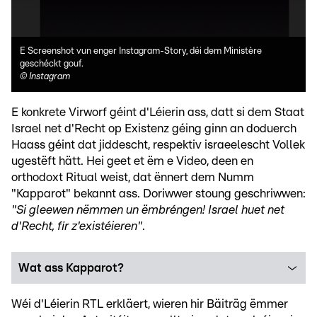
E Screenshot vun enger Instagram-Story, déi dem Ministère
geschéckt gouf.
©
Instagram
E konkrete Virworf géint d'Léierin ass, datt si dem Staat
Israel net d'Recht op Existenz géing ginn an doduerch
Haass géint dat jiddescht, respektiv israeelescht Vollek
ugestëft hätt. Hei geet et ëm e Video, deen en
orthodoxt Ritual weist, dat ënnert dem Numm
"Kapparot" bekannt ass. Doriwwer stoung geschriwwen:
"Si gleewen nëmmen un ëmbréngen! Israel huet net
d'Recht, fir z'existéieren"
.
Wat ass Kapparot?
Wéi d'Léierin RTL erkläert, wieren hir Bäiträg ëmmer