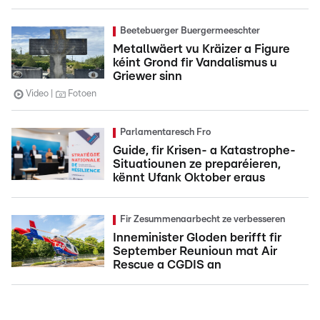
Beetebuerger Buergermeeschter
Metallwäert vu Kräizer a Figure
kéint Grond fir Vandalismus u
Griewer sinn
Video
Fotoen
Parlamentaresch Fro
Guide, fir Krisen- a Katastrophe-
Situatiounen ze preparéieren,
kënnt Ufank Oktober eraus
Fir Zesummenaarbecht ze verbesseren
Inneminister Gloden berifft fir
September Reunioun mat Air
Rescue a CGDIS an