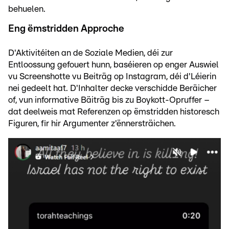
behuelen.
Eng ëmstridden Approche
D'Aktivitéiten an de Soziale Medien, déi zur
Entloossung gefouert hunn, baséieren op enger Auswiel
vu Screenshotte vu Beiträg op Instagram, déi d'Léierin
nei gedeelt hat. D'Inhalter decke verschidde Beräicher
of, vun informative Bäiträg bis zu Boykott-Opruffer –
dat deelweis mat Referenzen op ëmstridden historesch
Figuren, fir hir Argumenter z'ënnersträichen.