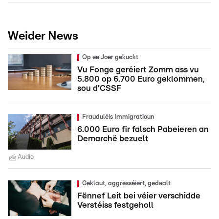
Weider News
Op ee Joer gekuckt
Vu Fonge geréiert Zomm ass vu
5.800 op 6.700 Euro geklommen,
sou d’CSSF
Frauduléis Immigratioun
6.000 Euro fir falsch Pabeieren an
Demarchë bezuelt
Audio
Geklaut, aggresséiert, gedealt
Fënnef Leit bei véier verschidde
Verstéiss festgeholl