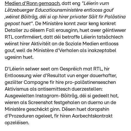
Medien d'Ronn gemaach
, datt eng
"Léierin vum
Lëtzebuerger Educatiounsministère entlooss gouf
,wéinst Bäiträg, déi si op hirer privater Säit fir Palästina
gepost huet"
. De Ministère konnt zwar keng konkret
Detailer zu dësem Fall erausginn, huet awer géintiwwer
RTL confirméiert, datt déi betraffe Léierin tatsächlech
wéinst hirer Aktivitéit an de Soziale Medien entlooss
gouf, well de Ministère d'Verhalen als inakzeptabel
ugesinn huet.
D'Léierin selwer seet am Gespréich mat RTL, hir
Entloossung wier d'Resultat vun enger dauerhafter,
geziilter Campagne fir hire pro-palästinenseschen
Aktivismus als antisemittesch duerzestellen:
Ausgewielten Instagram-Bäiträg, déi si gedeelt hat,
wieren als Screenshot festgehalen an duerno un de
Ministère geschéckt ginn. Dësen huet doropshin
d'Prozeduren ageleet, fir hiren Aarbechtskontrakt
opzeléisen.