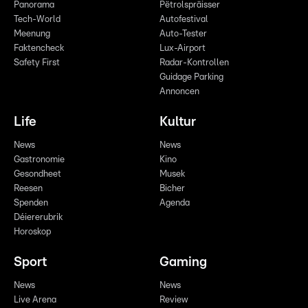
Panorama
Pëtrolspräisser
Tech-World
Autofestival
Meenung
Auto-Tester
Faktencheck
Lux-Airport
Safety First
Radar-Kontrollen
Guidage Parking
Annoncen
Life
Kultur
News
News
Gastronomie
Kino
Gesondheet
Musek
Reesen
Bicher
Spenden
Agenda
Déiererubrik
Horoskop
Sport
Gaming
News
News
Live Arena
Review