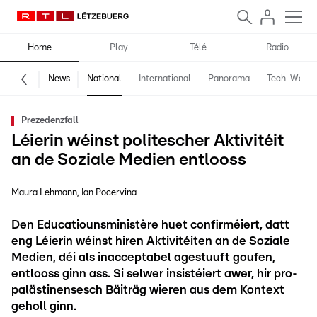
Home
Play
Télé
Radio
News
National
International
Panorama
Tech-World
Prezedenzfall
Léierin wéinst politescher Aktivitéit
an de Soziale Medien entlooss
Maura Lehmann
Ian Pocervina
Den Educatiounsministère huet confirméiert, datt
eng Léierin wéinst hiren Aktivitéiten an de Soziale
Medien, déi als inacceptabel agestuuft goufen,
entlooss ginn ass. Si selwer insistéiert awer, hir pro-
palästinensesch Bäiträg wieren aus dem Kontext
geholl ginn.