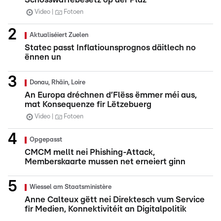
Video
Fotoen
Aktualiséiert Zuelen
Statec passt Inflatiounsprognos däitlech no
ënnen un
Donau, Rhäin, Loire
An Europa dréchnen d’Flëss ëmmer méi aus,
mat Konsequenze fir Lëtzebuerg
Video
Fotoen
Opgepasst
CMCM mellt nei Phishing-Attack,
Memberskaarte mussen net erneiert ginn
Wiessel am Staatsministère
Anne Calteux gëtt nei Direktesch vum Service
fir Medien, Konnektivitéit an Digitalpolitik