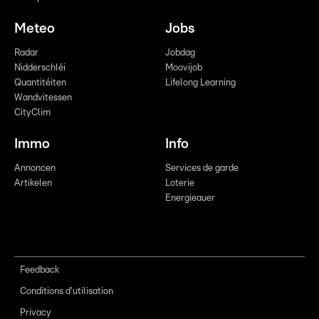
Meteo
Jobs
Radar
Jobdag
Nidderschléi
Moovijob
Quantitéiten
Lifelong Learning
Wandvitessen
CityClim
Immo
Info
Annoncen
Services de garde
Artikelen
Loterie
Energieauer
Feedback
Conditions d'utilisation
Privacy