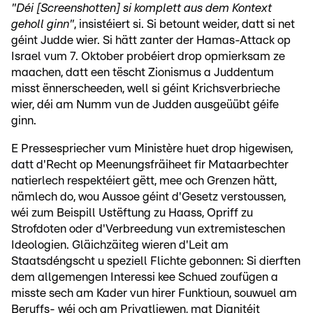
"Déi [Screenshotten] si komplett aus dem Kontext
geholl ginn"
, insistéiert si. Si betount weider, datt si net
géint Judde wier. Si hätt zanter der Hamas-Attack op
Israel vum 7. Oktober probéiert drop opmierksam ze
maachen, datt een tëscht Zionismus a Juddentum
misst ënnerscheeden, well si géint Krichsverbrieche
wier, déi am Numm vun de Judden ausgeüübt géife
ginn.
E Pressespriecher vum Ministère huet drop higewisen,
datt d'Recht op Meenungsfräiheet fir Mataarbechter
natierlech respektéiert gëtt, mee och Grenzen hätt,
nämlech do, wou Aussoe géint d'Gesetz verstoussen,
wéi zum Beispill Ustëftung zu Haass, Opriff zu
Strofdoten oder d'Verbreedung vun extremisteschen
Ideologien. Gläichzäiteg wieren d'Leit am
Staatsdéngscht u speziell Flichte gebonnen: Si dierften
dem allgemengen Interessi kee Schued zoufügen a
misste sech am Kader vun hirer Funktioun, souwuel am
Beruffs- wéi och am Privatliewen, mat Dignitéit