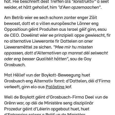
hat. Hie beschreift dëst Treffen als
"konstruktiv"
a seet
weider, et hätt gehollef, him
"d'Aen opzemaachen"
.
Am Betrib wier ee sech schonn zanter enger Zäit
bewosst, datt et a villen europäesche Länner eng
Oppositioun géint Produiten aus Israel géif ginn, esou
de CEO. Dowéinst wier ee prinzipiell oppe gewiescht, fir
no alternative Liwwerante fir Dattelen an aner
Liewensmëttel ze sichen.
"Mee mir hu missten
oppassen, datt d'Alternativen op mannst déi selwecht
oder eng besser Qualitéit hätten"
, sou de Goy
Grosbusch.
Mat Hëllef vun der Boykott-Beweegung huet
Grosbusch eng Alternativ fonnt: d'Dattelen, déi d'Firma
verkeeft, ginn elo aus
Palästina
kaf.
Well de Boykott géint d'Grosbusch-Firma Deel vun de
Grënn war, op déi de Ministère seng disziplinär
Prozedur géint d'Léierin opgebaut huet, huet
d'Entreprise selwer e Bréif un de Ministère