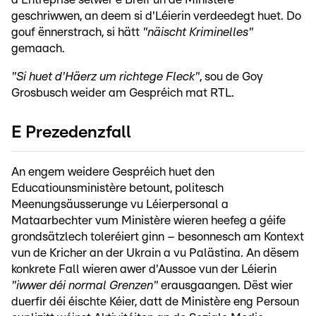
geschriwwen, an deem si d'Léierin verdeedegt huet. Do
gouf ënnerstrach, si hätt
"näischt Kriminelles"
gemaach.
"Si huet d'Häerz um richtege Fleck"
, sou de Goy
Grosbusch weider am Gespréich mat RTL.
E Prezedenzfall
An engem weidere Gespréich huet den
Educatiounsministère betount, politesch
Meenungsäusserunge vu Léierpersonal a
Mataarbechter vum Ministère wieren heefeg a géife
grondsätzlech toleréiert ginn – besonnesch am Kontext
vun de Kricher an der Ukrain a vu Palästina. An dësem
konkrete Fall wieren awer d'Aussoe vun der Léierin
"iwwer déi normal Grenzen"
erausgaangen. Dëst wier
duerfir déi éischte Kéier, datt de Ministère eng Persoun