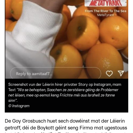
Screenshot vun der Léierin hirer privater Story op Instagram, mam
Text
"Wa se behapten, Saachen ze zerstéiere géing de Problemer
net léisen, mee op eemol keng Friichte méi aus Israhell ze fanne
sinn"
.
©
Instagram
De Goy Grosbusch huet sech dowéinst mat der Léierin
getraff, déi de Boykott géint seng Firma mat ugestouss