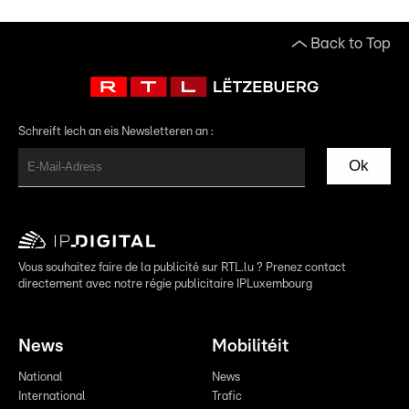
Back to Top
Schreift Iech an eis Newsletteren an :
Ok
Vous souhaitez faire de la publicité sur RTL.lu ? Prenez contact
directement avec notre régie publicitaire IPLuxembourg
News
Mobilitéit
National
News
International
Trafic