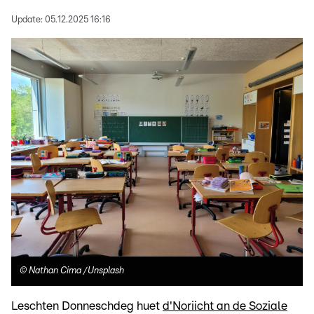
Update:
05.12.2025 16:16
©
Nathan Cima /Unsplash
Leschten Donneschdeg huet
d'Noriicht an de Soziale