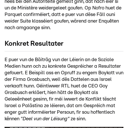
nees bei den Autoritéite gemellt ginn, dat nach éier si
un de Ministère weidergeleet goufen. Op Nofro huet de
Parquet confirméiert, datt e puer vun dëse Fäll ouni
weider Suite klasséiert goufen, wärend aner Enquêten
nach amgaange sinn.
Konkret Resultater
E puer vun de Bäiträg vun der Léierin an de Soziale
Medien hunn och zu konkrete Gespréicher a Resultater
gefouert. E Beispill ass en Opruff zu engem Boykott vun
der Firma Grosbusch, well dës Dattelen aus Israel
verkaaft hunn. Géintiwwer RTL huet de CEO Goy
Grosbusch erkläert, hien hätt de Boykott als
Geleeënheet gesinn, fir méi iwwert de Konflikt tëscht
Israel a Palästina ze léieren, dat am Gespréich mat
enger gutt informéierter Persoun, fir sou hoffentlech
kënnen
"Deel vun der Léisung"
ze sinn.