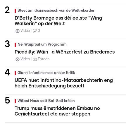
Steet am Guinnessbuch vun de Weltrekorder
D'Betty Bromage ass déi eelste "Wing
Walkerin" op der Welt
Video
0
Nei Wäiprouf um Programm
Picadilly: Wäin- a Wënzerfest zu Briedemes
Video
Fotoen
Gianni Infantino nees an der Kritik
UEFA huet Infantino-Mataarbechterin eng
héich Entschiedegung bezuelt
Wäisst Haus sollt Bal-Sall kréien
Trump muss ëmstriddenen Ëmbau no
Geriichtsurteel elo awer stoppen