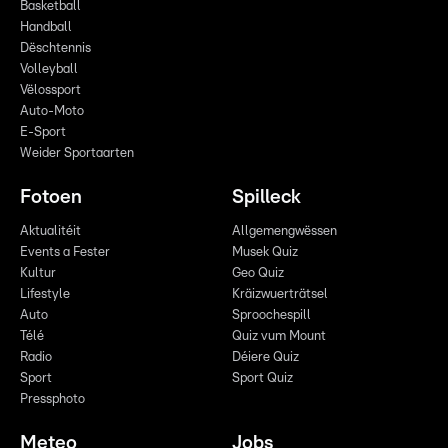
Basketball
Handball
Dëschtennis
Volleyball
Vëlossport
Auto-Moto
E-Sport
Weider Sportaarten
Fotoen
Spilleck
Aktualitéit
Allgemengwëssen
Events a Fester
Musek Quiz
Kultur
Geo Quiz
Lifestyle
Kräizwuerträtsel
Auto
Sproochespill
Télé
Quiz vum Mount
Radio
Déiere Quiz
Sport
Sport Quiz
Pressphoto
Meteo
Jobs