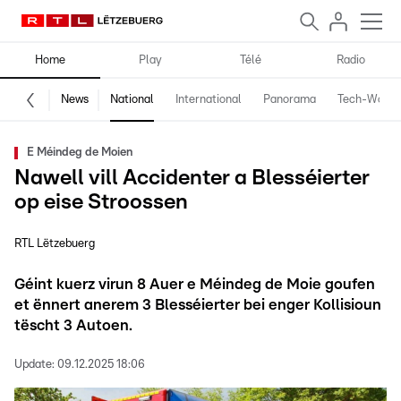
Home
Play
Télé
Radio
News
National
International
Panorama
Tech-World
E Méindeg de Moien
Nawell vill Accidenter a Blesséierter
op eise Stroossen
RTL Lëtzebuerg
Géint kuerz virun 8 Auer e Méindeg de Moie goufen
et ënnert anerem 3 Blesséierter bei enger Kollisioun
tëscht 3 Autoen.
Update:
09.12.2025 18:06