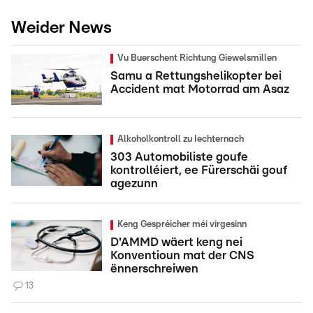
Weider News
Vu Buerschent Richtung Giewelsmillen
Samu a Rettungshelikopter bei
Accident mat Motorrad am Asaz
Alkoholkontroll zu Iechternach
303 Automobiliste goufe
kontrolléiert, ee Fürerschäi gouf
agezunn
Keng Gespréicher méi virgesinn
D'AMMD wäert keng nei
Konventioun mat der CNS
ënnerschreiwen
13