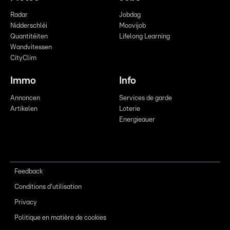
Radar
Jobdag
Nidderschléi
Moovijob
Quantitéiten
Lifelong Learning
Wandvitessen
CityClim
Immo
Info
Annoncen
Services de garde
Artikelen
Loterie
Energieauer
Feedback
Conditions d'utilisation
Privacy
Politique en matière de cookies