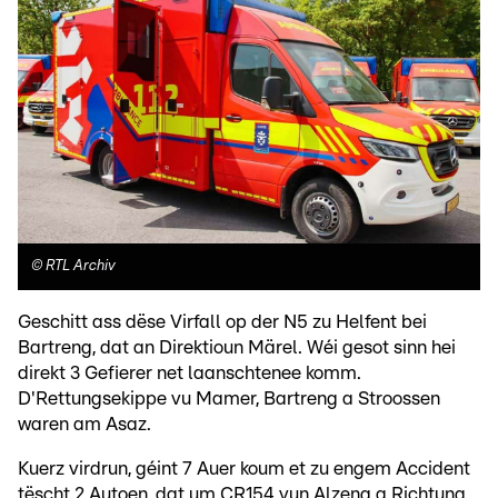
©
RTL Archiv
Geschitt ass dëse Virfall op der N5 zu Helfent bei
Bartreng, dat an Direktioun Märel. Wéi gesot sinn hei
direkt 3 Gefierer net laanschtenee komm.
D'Rettungsekippe vu Mamer, Bartreng a Stroossen
waren am Asaz.
Kuerz virdrun, géint 7 Auer koum et zu engem Accident
tëscht 2 Autoen, dat um CR154 vun Alzeng a Richtung