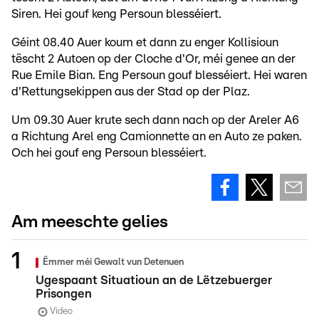
Siren. Hei gouf keng Persoun blesséiert.
Géint 08.40 Auer koum et dann zu enger Kollisioun
tëscht 2 Autoen op der Cloche d'Or, méi genee an der
Rue Emile Bian. Eng Persoun gouf blesséiert. Hei waren
d'Rettungsekippen aus der Stad op der Plaz.
Um 09.30 Auer krute sech dann nach op der Areler A6
a Richtung Arel eng Camionnette an en Auto ze paken.
Och hei gouf eng Persoun blesséiert.
Am meeschte gelies
Ëmmer méi Gewalt vun Detenuen
Ugespaant Situatioun an de Lëtzebuerger
Prisongen
Video