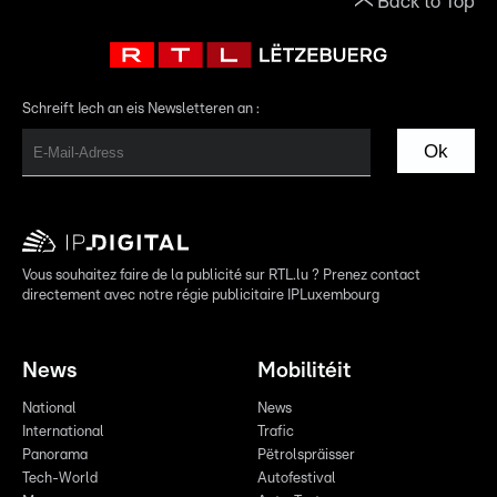
Back to Top
Schreift Iech an eis Newsletteren an :
Ok
Vous souhaitez faire de la publicité sur RTL.lu ? Prenez contact
directement avec notre régie publicitaire IPLuxembourg
News
Mobilitéit
National
News
International
Trafic
Panorama
Pëtrolspräisser
Tech-World
Autofestival