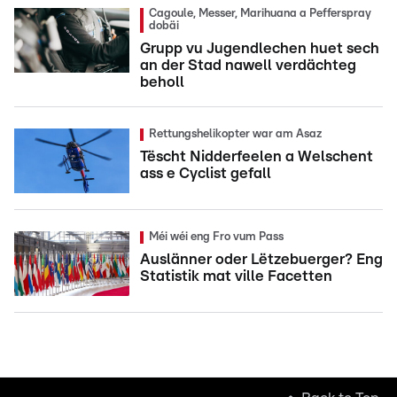
Cagoule, Messer, Marihuana a Pefferspray
dobäi
Grupp vu Jugendlechen huet sech
an der Stad nawell verdächteg
beholl
Rettungshelikopter war am Asaz
Tëscht Nidderfeelen a Welschent
ass e Cyclist gefall
Méi wéi eng Fro vum Pass
Auslänner oder Lëtzebuerger? Eng
Statistik mat ville Facetten