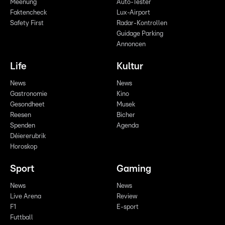
Meenung
Auto-Tester
Faktencheck
Lux-Airport
Safety First
Radar-Kontrollen
Guidage Parking
Annoncen
Life
Kultur
News
News
Gastronomie
Kino
Gesondheet
Musek
Reesen
Bicher
Spenden
Agenda
Déiererubrik
Horoskop
Sport
Gaming
News
News
Live Arena
Review
F1
E-sport
Futtball