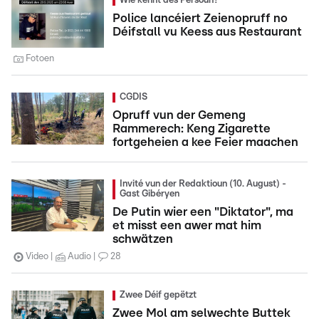
Wie kennt dës Persoun?
Police lancéiert Zeienopruff no
Déifstall vu Keess aus Restaurant
Fotoen
CGDIS
Opruff vun der Gemeng
Rammerech: Keng Zigarette
fortgeheien a kee Feier maachen
Invité vun der Redaktioun (10. August) -
Gast Gibéryen
De Putin wier een "Diktator", ma
et misst een awer mat him
schwätzen
Video
Audio
28
Zwee Déif gepëtzt
Zwee Mol am selwechte Buttek