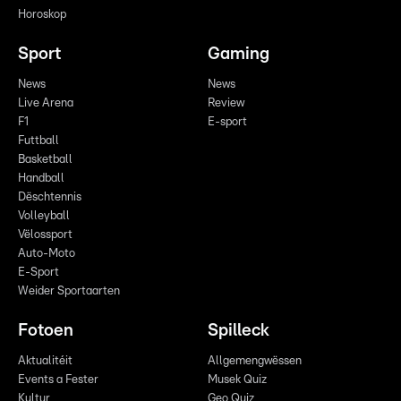
Horoskop
Sport
Gaming
News
News
Live Arena
Review
F1
E-sport
Futtball
Basketball
Handball
Dëschtennis
Volleyball
Vëlossport
Auto-Moto
E-Sport
Weider Sportaarten
Fotoen
Spilleck
Aktualitéit
Allgemengwëssen
Events a Fester
Musek Quiz
Kultur
Geo Quiz