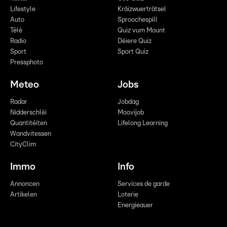
Lifestyle
Kräizwuerträtsel
Auto
Sproochespill
Télé
Quiz vum Mount
Radio
Déiere Quiz
Sport
Sport Quiz
Pressphoto
Meteo
Jobs
Radar
Jobdag
Nidderschléi
Moovijob
Quantitéiten
Lifelong Learning
Wandvitessen
CityClim
Immo
Info
Annoncen
Services de garde
Artikelen
Loterie
Energieauer