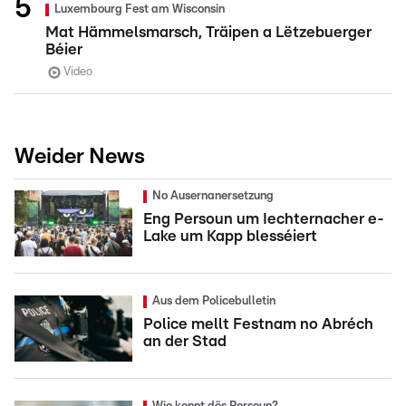
Luxembourg Fest am Wisconsin
Mat Hämmelsmarsch, Träipen a Lëtzebuerger
Béier
Video
Weider News
No Ausernanersetzung
Eng Persoun um Iechternacher e-
Lake um Kapp blesséiert
Aus dem Policebulletin
Police mellt Festnam no Abréch
an der Stad