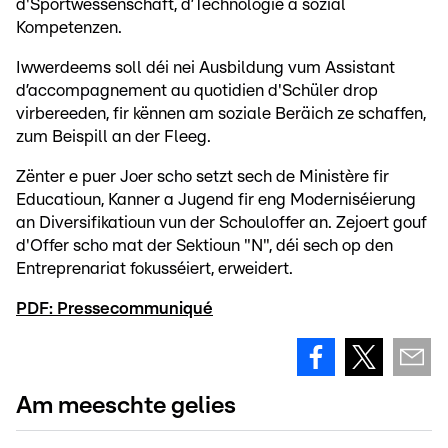
d'Sportwëssenschaft, d’Technologie a sozial
Kompetenzen.
Iwwerdeems soll déi nei Ausbildung vum Assistant
d’accompagnement au quotidien d'Schüler drop
virbereeden, fir kënnen am soziale Beräich ze schaffen,
zum Beispill an der Fleeg.
Zënter e puer Joer scho setzt sech de Ministère fir
Educatioun, Kanner a Jugend fir eng Moderniséierung
an Diversifikatioun vun der Schouloffer an. Zejoert gouf
d'Offer scho mat der Sektioun "N", déi sech op den
Entreprenariat fokusséiert, erweidert.
PDF: Pressecommuniqué
Am meeschte gelies