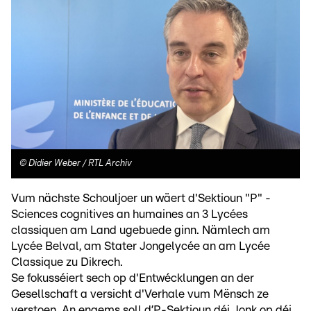
©
Didier Weber / RTL Archiv
Vum nächste Schouljoer un wäert d'Sektioun "P" -
Sciences cognitives an humaines an 3 Lycées
classiquen am Land ugebuede ginn. Nämlech am
Lycée Belval, am Stater Jongelycée an am Lycée
Classique zu Dikrech.
Se fokusséiert sech op d'Entwécklungen an der
Gesellschaft a versicht d'Verhale vum Mënsch ze
verstoen. An engems soll d’P-Sektioun déi Jonk op déi