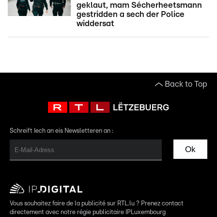
geklaut, mam Sécherheetsmann
gestridden a sech der Police
widdersat
Back to Top
Schreift Iech an eis Newsletteren an :
Ok
Vous souhaitez faire de la publicité sur RTL.lu ? Prenez contact
directement avec notre régie publicitaire IPLuxembourg