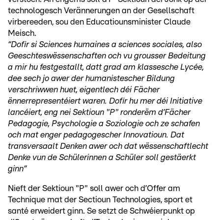
technologesch Verännerungen an der Gesellschaft
virbereeden, sou den Educatiounsminister Claude
Meisch.
“Dofir si Sciences humaines a sciences sociales, also
Geeschteswëssenschaften och vu grousser Bedeitung
a mir hu festgestallt, datt grad am klassesche Lycée,
dee sech jo awer der humanistescher Bildung
verschriwwen huet, eigentlech déi Fächer
ënnerrepresentéiert waren. Dofir hu mer déi Initiative
lancéiert, eng nei Sektioun "P" ronderëm d’Fächer
Pedagogie, Psychologie a Soziologie och ze schafen
och mat enger pedagogescher Innovatioun. Dat
transversaalt Denken awer och dat wëssenschaftlecht
Denke vun de Schülerinnen a Schüler soll gestäerkt
ginn”
Nieft der Sektioun "P" soll awer och d’Offer am
Technique mat der Sectioun Technologies, sport et
santé erweidert ginn. Se setzt de Schwéierpunkt op