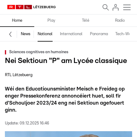
Home
Play
Télé
Radio
News
National
International
Panorama
Tech-World
Sciences cognitives an humaines
Nei Sektioun "P" am Lycée classique
RTL Lëtzebuerg
Wéi den Educatiounsminister Meisch e Freideg op
enger Pressekonferenz annoncéiert huet, soll fir
d'Schouljoer 2023/24 eng nei Sektioun agefouert
ginn.
Update:
09.12.2025 16:46