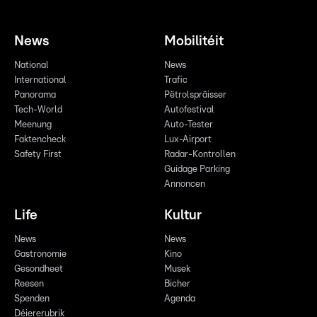
News
Mobilitéit
National
News
International
Trafic
Panorama
Pëtrolspräisser
Tech-World
Autofestival
Meenung
Auto-Tester
Faktencheck
Lux-Airport
Safety First
Radar-Kontrollen
Guidage Parking
Annoncen
Life
Kultur
News
News
Gastronomie
Kino
Gesondheet
Musek
Reesen
Bicher
Spenden
Agenda
Déiererubrik