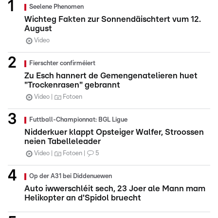
Seelene Phenomen
Wichteg Fakten zur Sonnendäischtert vum 12.
August
Video
Fierschter confirméiert
Zu Esch hannert de Gemengenatelieren huet
"Trockenrasen" gebrannt
Video
Fotoen
Futtball-Championnat: BGL Ligue
Nidderkuer klappt Opsteiger Walfer, Stroossen
neien Tabelleleader
Video
Fotoen
5
Op der A31 bei Diddenuewen
Auto iwwerschléit sech, 23 Joer ale Mann mam
Helikopter an d'Spidol bruecht