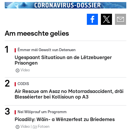
Am meeschte gelies
Ëmmer méi Gewalt vun Detenuen
Ugespaant Situatioun an de Lëtzebuerger
Prisongen
Video
CGDIS
Air Rescue am Asaz no Motorradsaccident, dräi
Blesséierter bei Kollisioun op A3
Nei Wäiprouf um Programm
Picadilly: Wäin- a Wënzerfest zu Briedemes
Video
Fotoen