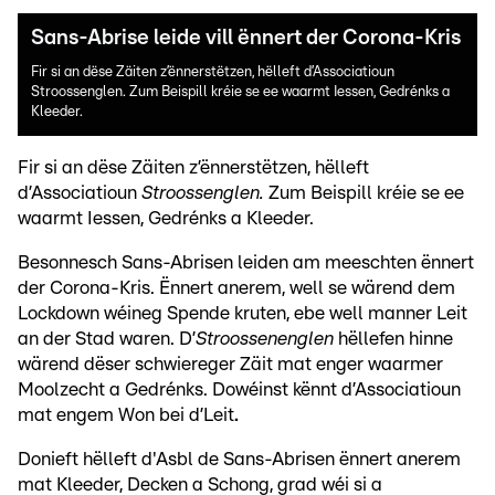
Sans-Abrise leide vill ënnert der Corona-Kris
Fir si an dëse Zäiten z’ënnerstëtzen, hëlleft d’Associatioun
Stroossenglen. Zum Beispill kréie se ee waarmt Iessen, Gedrénks a
Kleeder.
Fir si an dëse Zäiten z’ënnerstëtzen, hëlleft
d’Associatioun
Stroossenglen.
Zum Beispill kréie se ee
waarmt Iessen, Gedrénks a Kleeder.
Besonnesch Sans-Abrisen leiden am meeschten ënnert
der Corona-Kris. Ënnert anerem, well se wärend dem
Lockdown wéineg Spende kruten, ebe well manner Leit
an der Stad waren. D’
Stroossenenglen
hëllefen hinne
wärend dëser schwiereger Zäit mat enger waarmer
Moolzecht a Gedrénks. Dowéinst kënnt d’Associatioun
mat engem Won bei d’Leit
.
Donieft hëlleft d'Asbl de Sans-Abrisen ënnert anerem
mat Kleeder, Decken a Schong, grad wéi si a