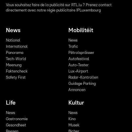
Vous souhaitez faire de la publicité sur RTL.lu ? Prenez contact
directement avec notre régie publicitaire IPLuxembourg
News
Mobilitéit
National
News
International
Trafic
Panorama
Pëtrolspräisser
Tech-World
Autofestival
Meenung
Auto-Tester
Faktencheck
Lux-Airport
Safety First
Radar-Kontrollen
Guidage Parking
Annoncen
Life
Kultur
News
News
Gastronomie
Kino
Gesondheet
Musek
Reesen
Bicher