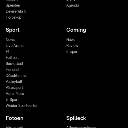
Spenden
Agenda
Déiererubrik
Horoskop
Sport
Gaming
News
News
Live Arena
Review
F1
E-sport
Futtball
Basketball
Handball
Dëschtennis
Volleyball
Vëlossport
Auto-Moto
E-Sport
Weider Sportaarten
Fotoen
Spilleck