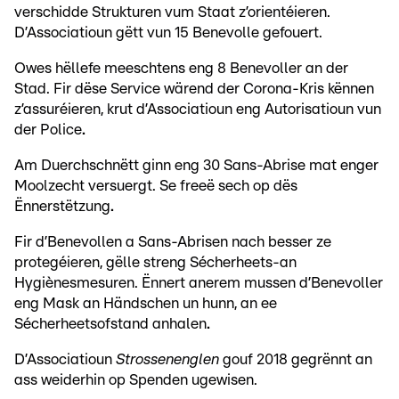
verschidde Strukturen vum Staat z’orientéieren.
D’Associatioun gëtt vun 15 Benevolle gefouert.
Owes hëllefe meeschtens eng 8 Benevoller an der
Stad. Fir dëse Service wärend der Corona-Kris kënnen
z’assuréieren, krut d’Associatioun eng Autorisatioun vun
der Police
.
Am Duerchschnëtt ginn eng 30 Sans-Abrise mat enger
Moolzecht versuergt. Se freeë sech op dës
Ënnerstëtzung
.
Fir d’Benevollen a Sans-Abrisen nach besser ze
protegéieren, gëlle streng Sécherheets-an
Hygiènesmesuren. Ënnert anerem mussen d’Benevoller
eng Mask an Händschen un hunn, an ee
Sécherheetsofstand anhalen
.
D’Associatioun
Strossenenglen
gouf 2018 gegrënnt an
ass weiderhin op Spenden ugewisen.