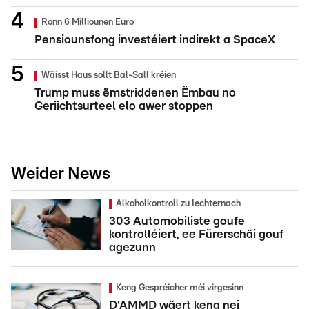
Ronn 6 Milliounen Euro
Pensiounsfong investéiert indirekt a SpaceX
Wäisst Haus sollt Bal-Sall kréien
Trump muss ëmstriddenen Ëmbau no
Geriichtsurteel elo awer stoppen
Weider News
Alkoholkontroll zu Iechternach
303 Automobiliste goufe
kontrolléiert, ee Fürerschäi gouf
agezunn
Keng Gespréicher méi virgesinn
D'AMMD wäert keng nei