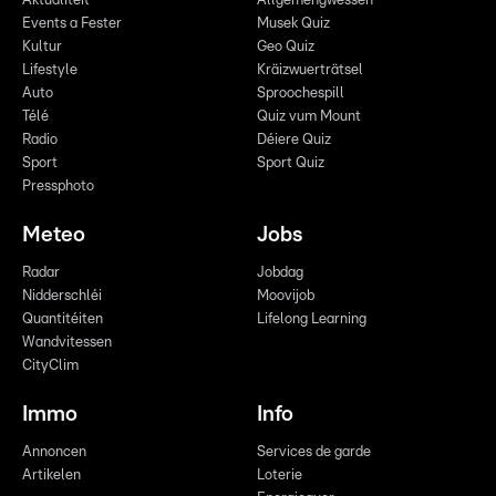
Aktualitéit
Allgemengwëssen
Events a Fester
Musek Quiz
Kultur
Geo Quiz
Lifestyle
Kräizwuerträtsel
Auto
Sproochespill
Télé
Quiz vum Mount
Radio
Déiere Quiz
Sport
Sport Quiz
Pressphoto
Meteo
Jobs
Radar
Jobdag
Nidderschléi
Moovijob
Quantitéiten
Lifelong Learning
Wandvitessen
CityClim
Immo
Info
Annoncen
Services de garde
Artikelen
Loterie