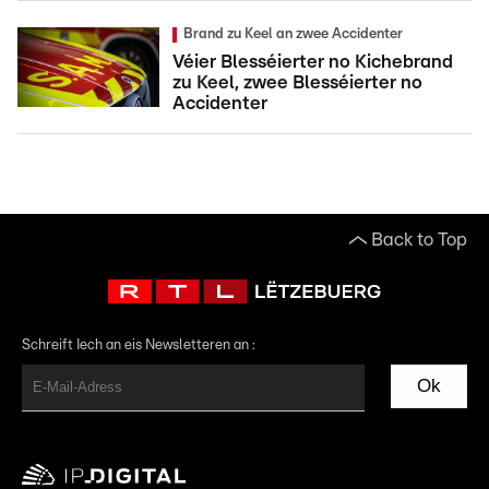
Brand zu Keel an zwee Accidenter
Véier Blesséierter no Kichebrand
zu Keel, zwee Blesséierter no
Accidenter
Back to Top
Schreift Iech an eis Newsletteren an :
Ok