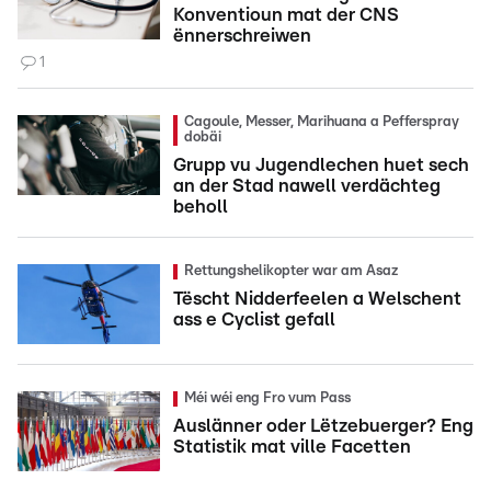
Konventioun mat der CNS
ënnerschreiwen
1
Cagoule, Messer, Marihuana a Pefferspray
dobäi
Grupp vu Jugendlechen huet sech
an der Stad nawell verdächteg
beholl
Rettungshelikopter war am Asaz
Tëscht Nidderfeelen a Welschent
ass e Cyclist gefall
Méi wéi eng Fro vum Pass
Auslänner oder Lëtzebuerger? Eng
Statistik mat ville Facetten