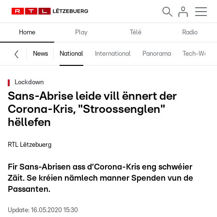
Home
Play
Télé
Radio
News
National
International
Panorama
Tech-World
Lockdown
Sans-Abrise leide vill ënnert der
Corona-Kris, "Stroossenglen"
hëllefen
RTL Lëtzebuerg
Fir Sans-Abrisen ass d’Corona-Kris eng schwéier
Zäit. Se kréien nämlech manner Spenden vun de
Passanten.
Update:
16.05.2020 15:30