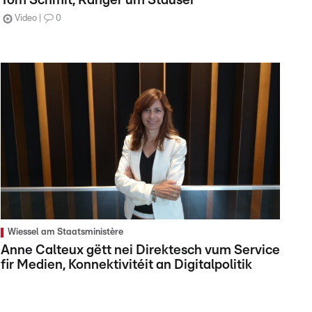
Tom Schmit, Ranger um Stauséi
Video
0
Wiessel am Staatsministère
Anne Calteux gëtt nei Direktesch vum Service
fir Medien, Konnektivitéit an Digitalpolitik