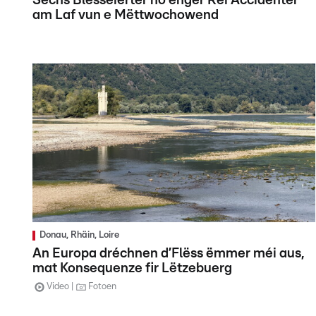
Sechs Blesséierter no enger Rei Accidenter
am Laf vun e Mëttwochowend
Donau, Rhäin, Loire
An Europa dréchnen d’Flëss ëmmer méi aus,
mat Konsequenze fir Lëtzebuerg
Video
Fotoen