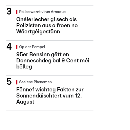
Police warnt virun Arnaque
Onéierlecher gi sech als
Polizisten aus a froen no
Wäertgéigestänn
Op der Pompel
95er Bensinn gëtt en
Donneschdeg bal 9 Cent méi
bëlleg
Seelene Phenomen
Fënnef wichteg Fakten zur
Sonnendäischtert vum 12.
August