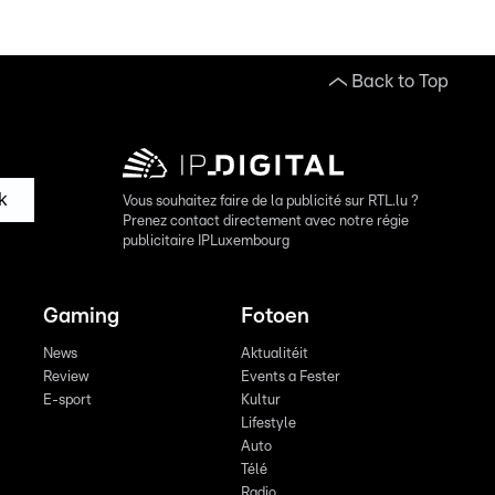
Back to Top
k
Vous souhaitez faire de la publicité sur RTL.lu ?
Prenez contact directement avec notre régie
publicitaire IPLuxembourg
Gaming
Fotoen
News
Aktualitéit
Review
Events a Fester
E-sport
Kultur
Lifestyle
Auto
Télé
Radio