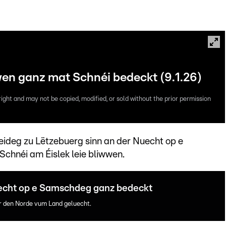
n ganz mat Schnéi bedeckt (9.1.26)
right and may not be copied, modified, or sold without the prior permission
ideg zu Lëtzebuerg sinn an der Nuecht op e
Schnéi am Éislek leie bliwwen.
uecht op e Samschdeg ganz bedeckt
r den Norde vum Land geluecht.