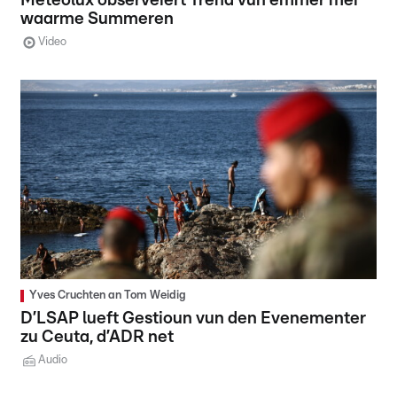
Meteolux observéiert Trend vun ëmmer méi
waarme Summeren
Video
Yves Cruchten an Tom Weidig
D’LSAP lueft Gestioun vun den Evenementer
zu Ceuta, d’ADR net
Audio