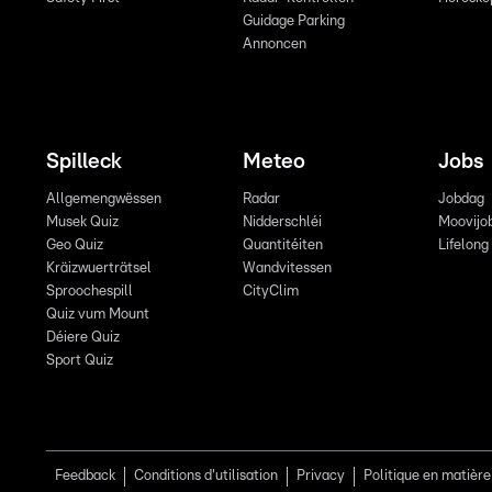
Guidage Parking
Annoncen
Spilleck
Meteo
Jobs
Allgemengwëssen
Radar
Jobdag
Musek Quiz
Nidderschléi
Moovijo
Geo Quiz
Quantitéiten
Lifelong
Kräizwuerträtsel
Wandvitessen
Sproochespill
CityClim
Quiz vum Mount
Déiere Quiz
Sport Quiz
Feedback
Conditions d'utilisation
Privacy
Politique en matière