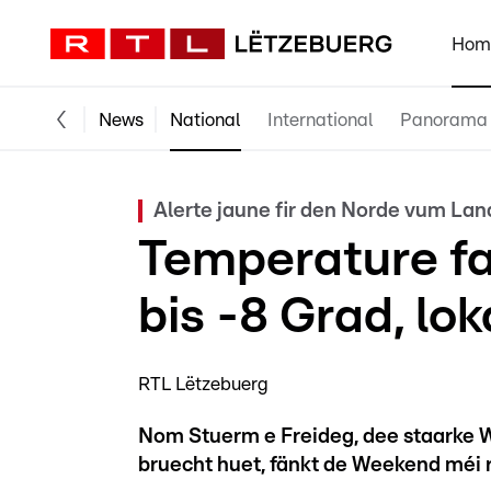
Hom
News
National
International
Panorama
Alerte jaune fir den Norde vum Lan
Temperature fa
bis -8 Grad, lo
RTL Lëtzebuerg
Nom Stuerm e Freideg, dee staarke W
bruecht huet, fänkt de Weekend méi r