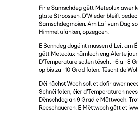
Fir e Samschdeg gëtt Meteolux awer k
glate Stroossen. D'Wieder bleift bedeck
Samschdegmoien. Am Laf vum Dag soll
Himmel ufänken, opzegoen.
E Sonndeg dogéint mussen d'Leit am É
gëtt Meteolux nämlech eng Alerte jaune
D'Temperature sollen tëscht -6 a -8 G
op bis zu -10 Grad falen. Tëscht de Wo
Déi nächst Woch soll et dofir awer ne
Schnéi falen, éier d'Temperaturen nee
Dënschdeg an 9 Grad e Mëttwoch. Trot
Reeschaueren. E Mëttwoch gëtt et iww