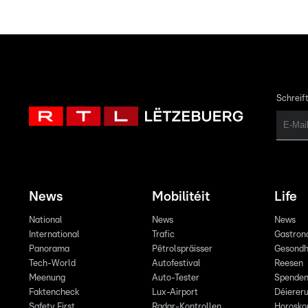
Schreift
News
Mobilitéit
Life
National
News
News
International
Trafic
Gastron
Panorama
Pëtrolspräisser
Gesondh
Tech-World
Autofestival
Reesen
Meenung
Auto-Tester
Spende
Faktencheck
Lux-Airport
Déiereru
Safety First
Radar-Kontrollen
Horosko