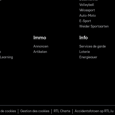
Volleyball
Vëlossport
Auto-Moto
E-Sport
Weider Sportaarten
Immo
Info
Annoncen
Services de garde
b
Artikelen
Loterie
 Learning
Energieauer
 de cookies
Gestion des cookies
RTL Charte
Accidentsfotoen op RTL.lu