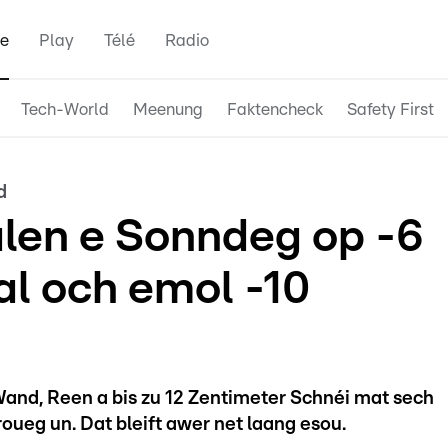
e
Play
Télé
Radio
Tech-World
Meenung
Faktencheck
Safety First
d
len e Sonndeg op -6
kal och emol -10
and, Reen a bis zu 12 Zentimeter Schnéi mat sech
oueg un. Dat bleift awer net laang esou.