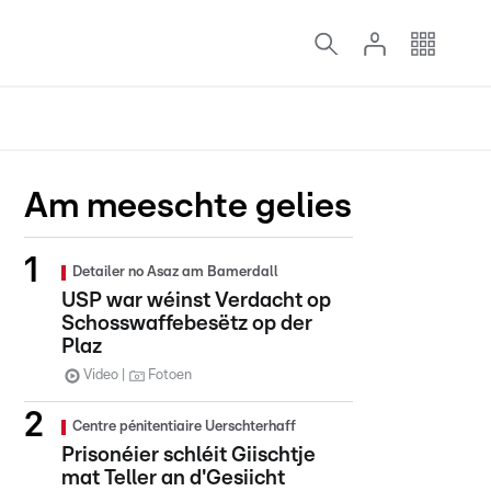
Am meeschte gelies
Detailer no Asaz am Bamerdall
USP war wéinst Verdacht op
Schosswaffebesëtz op der
Plaz
Video
Fotoen
Centre pénitentiaire Uerschterhaff
Prisonéier schléit Giischtje
mat Teller an d'Gesiicht