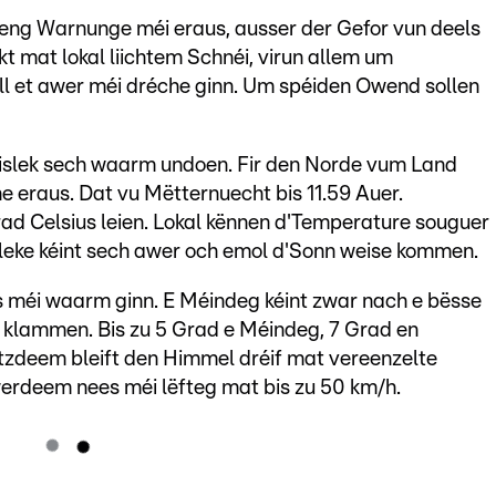
eng Warnunge méi eraus, ausser der Gefor vun deels
t mat lokal liichtem Schnéi, virun allem um
 et awer méi dréche ginn. Um spéiden Owend sollen
islek sech waarm undoen. Fir den Norde vum Land
 eraus. Dat vu Mëtternuecht bis 11.59 Auer.
rad Celsius leien. Lokal kënnen d'Temperature souguer
lleke kéint sech awer och emol d'Sonn weise kommen.
es méi waarm ginn. E Méindeg kéint zwar nach e bësse
s klammen. Bis zu 5 Grad e Méindeg, 7 Grad en
zdeem bleift den Himmel dréif mat vereenzelte
erdeem nees méi lëfteg mat bis zu 50 km/h.