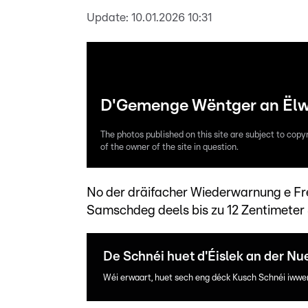
Update:
10.01.2026 10:31
D'Gemenge Wëntger an Ëlwe
The photos published on this site are subject to copy
of the owner of the site in question.
No der dräifacher Wiederwarnung e Fre
Samschdeg deels bis zu 12 Zentimeter 
De Schnéi huet d'Éislek an der N
Wéi erwaart, huet sech eng déck Kusch Schnéi iwwe