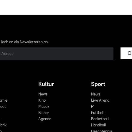
 Iech an eis Newsletteren an :
O
Kultur
Sport
News
News
omie
Kino
Live Arena
eet
Musek
F1
Bicher
Futtball
n
Agenda
Basketball
brik
Handball
p
Dëschtennis