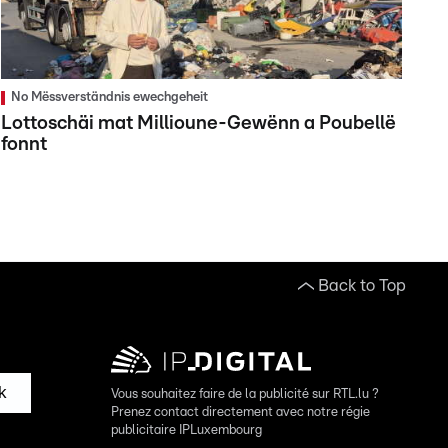
No Mëssverständnis ewechgeheit
Lottoschäi mat Millioune-Gewënn a Poubellë
fonnt
Back to Top
k
Vous souhaitez faire de la publicité sur RTL.lu ?
Prenez contact directement avec notre régie
publicitaire IPLuxembourg