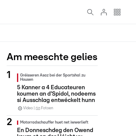
Am meeschte gelies
Gréisseren Asaz bei der Sportshal zu
Housen
5 Kanner a 4 Educateuren
koumen an d'Spidol, nodeems
si Ausschlag entwéckelt hunn
Video
Fotoen
Motorradschauffer huet net iwwerlieft
En Donneschdeg den Owend