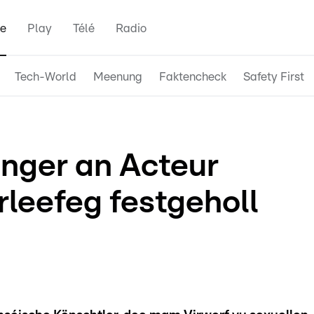
e
Play
Télé
Radio
Tech-World
Meenung
Faktencheck
Safety First
nger an Acteur
irleefeg festgeholl