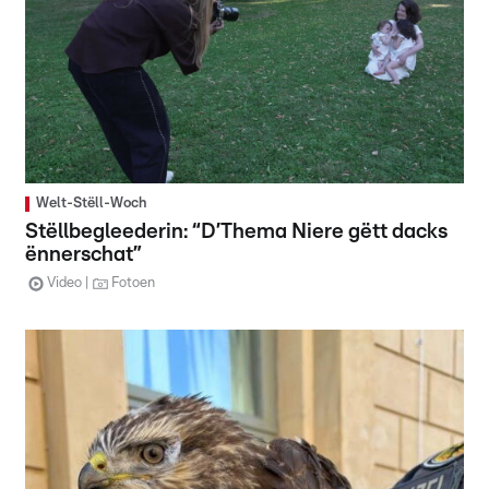
Welt-Stëll-Woch
Stëllbegleederin: “D’Thema Niere gëtt dacks
ënnerschat”
Video
Fotoen