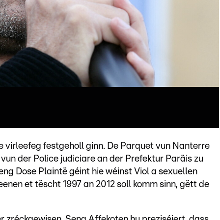
 virleefeg festgeholl ginn. De Parquet vun Nanterre
vun der Police judiciare an der Prefektur Paräis zu
eng Dose Plaintë géint hie wéinst Viol a sexuellen
eenen et tëscht 1997 an 2012 soll komm sinn, gëtt de
er zréckgewisen. Seng Affekoten hu preziséiert, dass