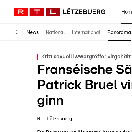
Hom
News
National
International
Panorama
Kritt sexuell Iwwergrëffer virgehäit
Franséische Sä
Patrick Bruel v
ginn
RTL Lëtzebuerg