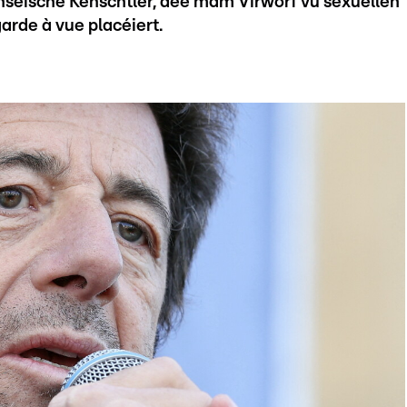
nséische Kënschtler, dee mam Virworf vu sexuellen
garde à vue placéiert.