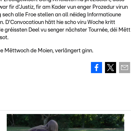
r fir d'Justiz, fir am Kader vun enger Prozedur virun
 sech alle Froe stellen an all néideg Informatioune
n. D'Convocatioun hätt hie scho viru Woche kritt
de gréissten Deel vu senger nächster Tournée, déi Mëtt
sot.
 e Mëttwoch de Moien, verlängert ginn.