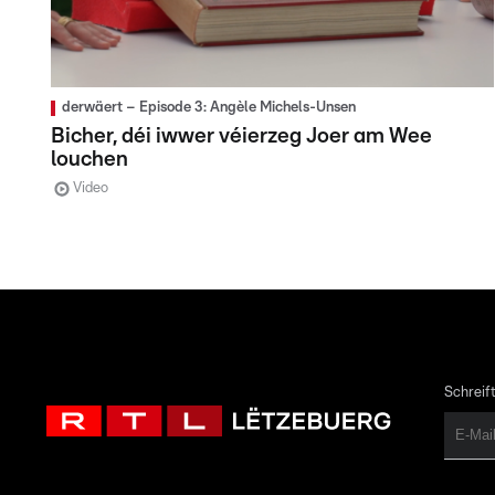
derwäert – Episode 3: Angèle Michels-Unsen
Bicher, déi iwwer véierzeg Joer am Wee
louchen
Video
Schreift