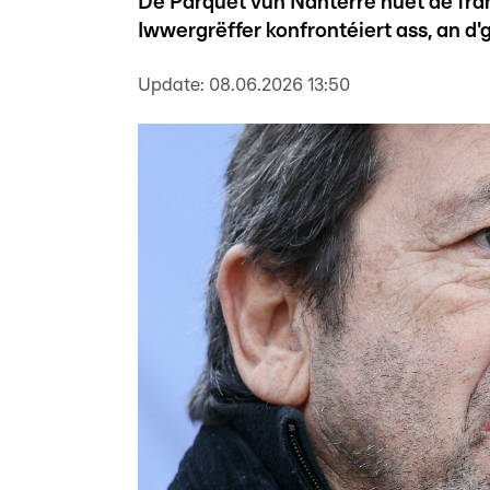
De Parquet vun Nanterre huet de fra
Iwwergrëffer konfrontéiert ass, an d'
Update:
08.06.2026 13:50