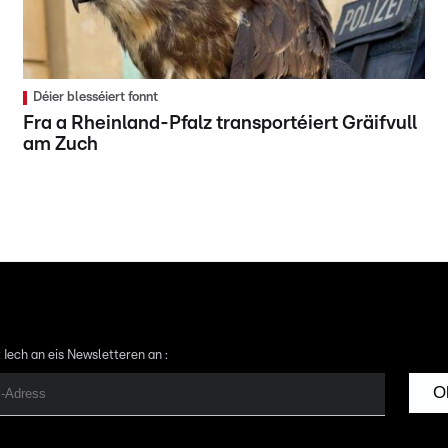
Déier blesséiert fonnt
Fra a Rheinland-Pfalz transportéiert Gräifvull
am Zuch
 Iech an eis Newsletteren an :
O