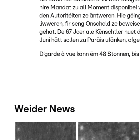
hire Mandat zu all Moment disponibel wa
den Autoritéiten ze äntweren. Hie géing
liwweren, fir seng Onschold ze beweise
gehat. De 67 Joer ale Kënschtler huet 
Juni hätt sollen zu Paräis ufänken, ofge
D'garde à vue kann ëm 48 Stonnen, bis
Weider News