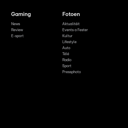
Gaming
Fotoen
News
Aktualitéit
Review
Events a Fester
E-sport
Kultur
Lifestyle
Auto
Télé
Radio
Sport
Pressphoto