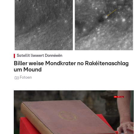
Satellit liwwert Donnéeën
Biller weise Mondkrater no Rakéitenaschlag
um Mound
Fotoen