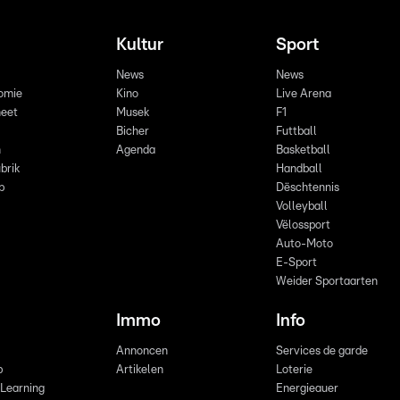
Kultur
Sport
News
News
omie
Kino
Live Arena
eet
Musek
F1
Bicher
Futtball
n
Agenda
Basketball
brik
Handball
p
Dëschtennis
Volleyball
Vëlossport
Auto-Moto
E-Sport
Weider Sportaarten
Immo
Info
Annoncen
Services de garde
b
Artikelen
Loterie
 Learning
Energieauer