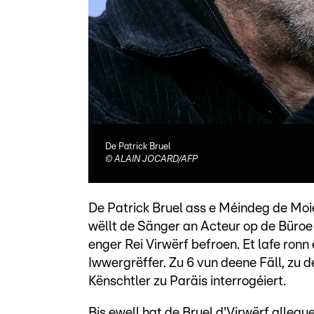
De Patrick Bruel
©
ALAIN JOCARD/AFP
De Patrick Bruel ass e Méindeg de Moie
wëllt de Sänger an Acteur op de Büroe 
enger Rei Virwërf befroen. Et lafe ronn 
Iwwergrëffer. Zu 6 vun deene Fäll, zu d
Kënschtler zu Paräis interrogéiert.
Bis ewell hat de Bruel d'Virwërf allegu