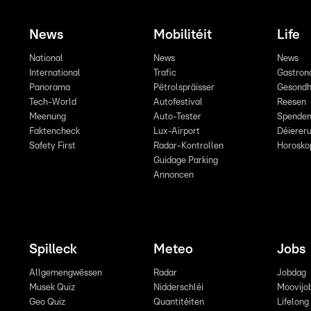
News
Mobilitéit
Life
National
News
News
International
Trafic
Gastron
Panorama
Pëtrolspräisser
Gesondh
Tech-World
Autofestival
Reesen
Meenung
Auto-Tester
Spende
Faktencheck
Lux-Airport
Déiereru
Safety First
Radar-Kontrollen
Horosko
Guidage Parking
Annoncen
Spilleck
Meteo
Jobs
Allgemengwëssen
Radar
Jobdag
Musek Quiz
Nidderschléi
Moovijo
Geo Quiz
Quantitéiten
Lifelong