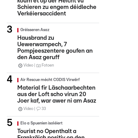
koum et op der Héicht vu
Schieren zu engem déidleche
Verkéiersaccident
Gréisseren Asaz
Hausbrand zu
Uewerwampech, 7
Pompjeeszentere goufen an
den Asaz geruff
Video
Fotoen
Air Rescue mécht CGDIS Virwërf
Material fir Läschaarbechten
aus der Loft scho virun 20
Joer kaf, war awer ni am Asaz
Video
33
Elo a Spuenien isoléiert
Tourist no Openthalt a
Frankräich positiv op den