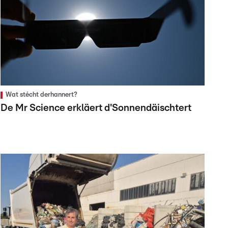
Wat stécht derhannert?
De Mr Science erkläert d'Sonnendäischtert