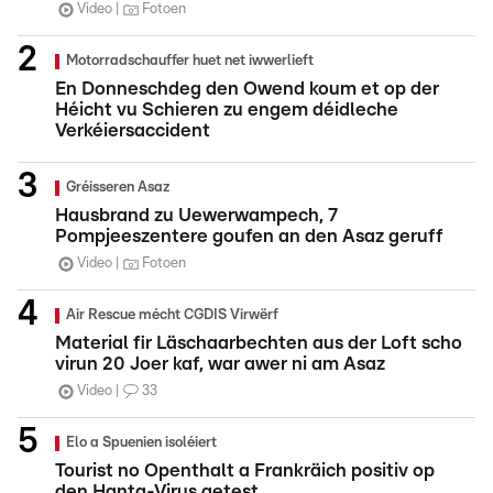
Video
Fotoen
Motorradschauffer huet net iwwerlieft
En Donneschdeg den Owend koum et op der
Héicht vu Schieren zu engem déidleche
Verkéiersaccident
Gréisseren Asaz
Hausbrand zu Uewerwampech, 7
Pompjeeszentere goufen an den Asaz geruff
Video
Fotoen
Air Rescue mécht CGDIS Virwërf
Material fir Läschaarbechten aus der Loft scho
virun 20 Joer kaf, war awer ni am Asaz
Video
33
Elo a Spuenien isoléiert
Tourist no Openthalt a Frankräich positiv op
den Hanta-Virus getest