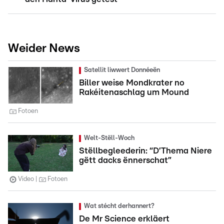
Weider News
Satellit liwwert Donnéeën
Biller weise Mondkrater no
Rakéitenaschlag um Mound
Fotoen
Welt-Stëll-Woch
Stëllbegleederin: “D’Thema Niere
gëtt dacks ënnerschat”
Video
Fotoen
Wat stécht derhannert?
De Mr Science erkläert