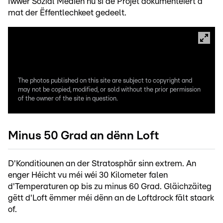
Iwwer Sozial Medien hu si de Projet dokumentéiert a
mat der Ëffentlechkeet gedeelt.
The photos published on this site are subject to copyright and
may not be copied, modified, or sold without the prior permission
of the owner of the site in question.
Minus 50 Grad an dënn Loft
D'Konditiounen an der Stratosphär sinn extrem. An
enger Héicht vu méi wéi 30 Kilometer falen
d'Temperaturen op bis zu minus 60 Grad. Gläichzäiteg
gëtt d'Loft ëmmer méi dënn an de Loftdrock fält staark
of.