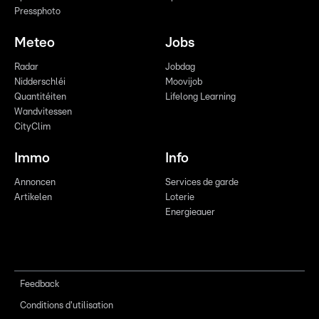
Pressphoto
Meteo
Jobs
Radar
Jobdag
Nidderschléi
Moovijob
Quantitéiten
Lifelong Learning
Wandvitessen
CityClim
Immo
Info
Annoncen
Services de garde
Artikelen
Loterie
Energieauer
Feedback
Conditions d'utilisation