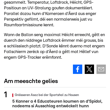
gesammelt. Temperatur, Loftdrock, Héicht, GPS-
Positioun an UV-Stralung goufen dokumentéiert.
Parallel dozou hunn d'Kameraen d'Äerd aus enger
Perspektiv gefilmt, déi een normalerweis just vu
Raumfaartmissioune kennt.
Wann de Ballon seng maximal Héicht erreecht, gëtt en
duerch den niddrege Loftdrock ëmmer méi grouss, bis
e schliisslech platzt. D'Sonde kënnt duerno mat engem
Fallschierm zeréck op d'Äerd a gëtt mat Hëllef vun
engem GPS-Tracker erëmfonnt.
Am meeschte gelies
Gréisseren Asaz bei der Sportshal zu Housen
5 Kanner a 4 Educateuren koumen an d'Spidol,
nodeems si Ausschlag entwéckelt hunn