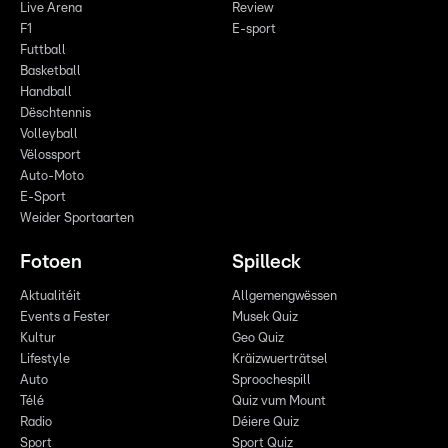
Live Arena
Review
F1
E-sport
Futtball
Basketball
Handball
Dëschtennis
Volleyball
Vëlossport
Auto-Moto
E-Sport
Weider Sportaarten
Fotoen
Spilleck
Aktualitéit
Allgemengwëssen
Events a Fester
Musek Quiz
Kultur
Geo Quiz
Lifestyle
Kräizwuerträtsel
Auto
Sproochespill
Télé
Quiz vum Mount
Radio
Déiere Quiz
Sport
Sport Quiz