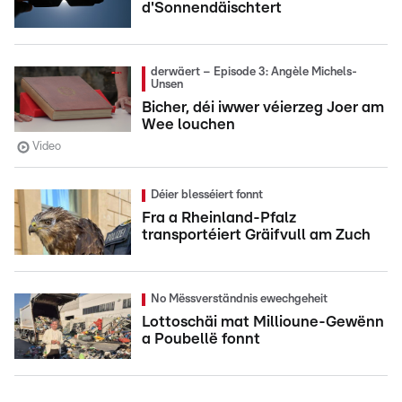
d'Sonnendäischtert
derwäert – Episode 3: Angèle Michels-
Unsen
Bicher, déi iwwer véierzeg Joer am
Wee louchen
Video
Déier blesséiert fonnt
Fra a Rheinland-Pfalz
transportéiert Gräifvull am Zuch
No Mëssverständnis ewechgeheit
Lottoschäi mat Millioune-Gewënn
a Poubellë fonnt