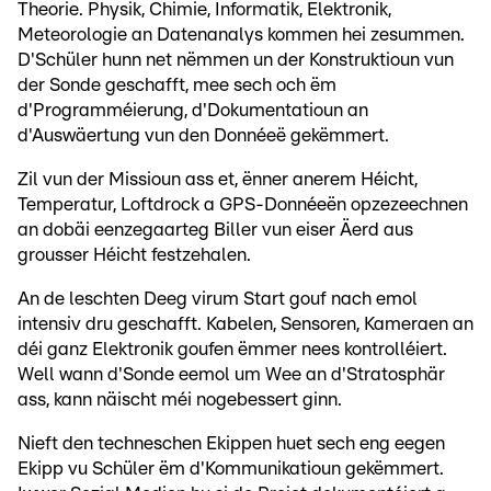
Theorie. Physik, Chimie, Informatik, Elektronik,
Meteorologie an Datenanalys kommen hei zesummen.
D'Schüler hunn net nëmmen un der Konstruktioun vun
der Sonde geschafft, mee sech och ëm
d'Programméierung, d'Dokumentatioun an
d'Auswäertung vun den Donnéeë gekëmmert.
Zil vun der Missioun ass et, ënner anerem Héicht,
Temperatur, Loftdrock a GPS-Donnéeën opzezeechnen
an dobäi eenzegaarteg Biller vun eiser Äerd aus
grousser Héicht festzehalen.
An de leschten Deeg virum Start gouf nach emol
intensiv dru geschafft. Kabelen, Sensoren, Kameraen an
déi ganz Elektronik goufen ëmmer nees kontrolléiert.
Well wann d'Sonde eemol um Wee an d'Stratosphär
ass, kann näischt méi nogebessert ginn.
Nieft den techneschen Ekippen huet sech eng eegen
Ekipp vu Schüler ëm d'Kommunikatioun gekëmmert.