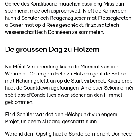
Genee dës Konditioune maachen esou eng Missioun
spannend, mee och usprochsvoll. Nieft de Kameraen
hunn d'Schüler och Reagenzglieser mat Flëssegkeeten
a Gaser mat op d'Rees geschéckt, fir zousätzlech
wëssenschaftlech Donnéeën ze sammelen.
De groussen Dag zu Holzem
No Méint Virbereedung koum de Moment vun der
Wourecht. Op engem Feld zu Holzem gouf de Ballon
mat Helium gefëllt an op de Start virbereet. Kuerz drop
huet de Countdown ugefaangen. An e puer Sekonne méi
spéit ass d'Sonde lues awer sécher an den Himmel
geklommen.
Fir d'Schüler war dat den Héichpunkt vun engem
Projet, un deem si laang geschafft hunn.
Wärend dem Opstig huet d'Sonde permanent Donnéeë