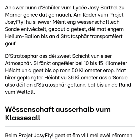
An awer hunn d'Schüler vum Lycée Josy Barthel zu
Mamer genee dat gemaach. Am Kader vum Projet
JosyFly! hu si iwwer Méint eng wëssenschaftlech
Sonde entwéckelt, gebaut a getest, déi mat engem
Helium-Ballon bis an d'Stratosphär transportéiert
gouf.
D'Stratosphär ass déi zweet Schicht vun eiser
Atmosphär. Si fänkt ongeféier bei 10 bis 15 Kilometer
Héicht un a geet bis op ronn 50 Kilometer erop. Mat
hirer geplangter Héicht vu 36 Kilometer ass d'Sonde
also déif an d'Stratosphär geflunn, bal bis un de Rand
vum Weltall.
Wëssenschaft ausserhalb vum
Klassesall
Beim Projet JosyFly! geet et ëm vill méi ewéi nëmmen