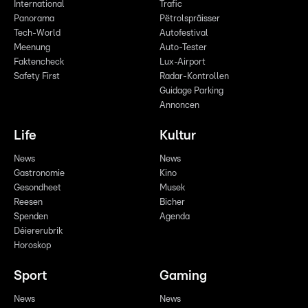
International
Trafic
Panorama
Pëtrolspräisser
Tech-World
Autofestival
Meenung
Auto-Tester
Faktencheck
Lux-Airport
Safety First
Radar-Kontrollen
Guidage Parking
Annoncen
Life
Kultur
News
News
Gastronomie
Kino
Gesondheet
Musek
Reesen
Bicher
Spenden
Agenda
Déiererubrik
Horoskop
Sport
Gaming
News
News