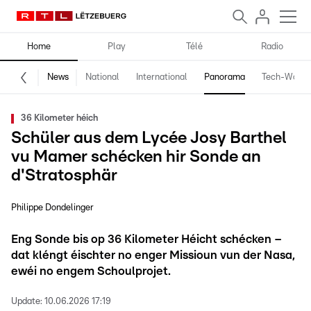
Home
Play
Télé
Radio
News
National
International
Panorama
Tech-World
36 Kilometer héich
Schüler aus dem Lycée Josy Barthel
vu Mamer schécken hir Sonde an
d'Stratosphär
Philippe Dondelinger
Eng Sonde bis op 36 Kilometer Héicht schécken –
dat kléngt éischter no enger Missioun vun der Nasa,
ewéi no engem Schoulprojet.
Update:
10.06.2026 17:19