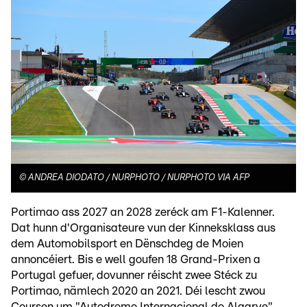
©
ANDREA DIODATO / NURPHOTO / NURPHOTO VIA AFP
Portimao ass 2027 an 2028 zeréck am F1-Kalenner.
Dat hunn d'Organisateure vun der Kinneksklass aus
dem Automobilsport en Dënschdeg de Moien
annoncéiert. Bis e well goufen 18 Grand-Prixen a
Portugal gefuer, dovunner réischt zwee Stéck zu
Portimao, nämlech 2020 an 2021. Déi lescht zwou
Coursen um "Autodromo Internacional do Algarve"