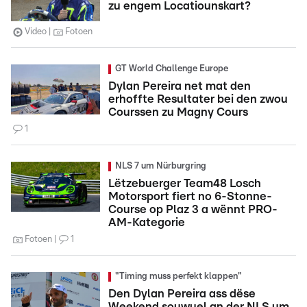
zu engem Locatiounskart?
Video
Fotoen
GT World Challenge Europe
Dylan Pereira net mat den
erhoffte Resultater bei den zwou
Courssen zu Magny Cours
1
NLS 7 um Nürburgring
Lëtzebuerger Team48 Losch
Motorsport fiert no 6-Stonne-
Course op Plaz 3 a wënnt PRO-
AM-Kategorie
Fotoen
1
"Timing muss perfekt klappen"
Den Dylan Pereira ass dëse
Weekend souwuel an der NLS um