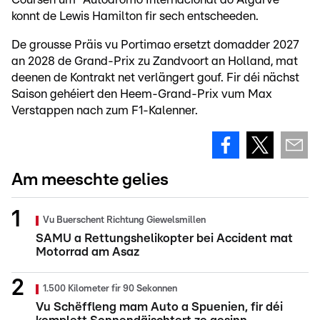
konnt de Lewis Hamilton fir sech entscheeden.
De grousse Präis vu Portimao ersetzt domadder 2027
an 2028 de Grand-Prix zu Zandvoort an Holland, mat
deenen de Kontrakt net verlängert gouf. Fir déi nächst
Saison gehéiert den Heem-Grand-Prix vum Max
Verstappen nach zum F1-Kalenner.
Am meeschte gelies
Vu Buerschent Richtung Giewelsmillen
SAMU a Rettungshelikopter bei Accident mat
Motorrad am Asaz
1.500 Kilometer fir 90 Sekonnen
Vu Schëffleng mam Auto a Spuenien, fir déi