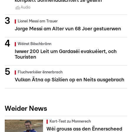
komplett Sonnendäischtert ze gesinn
Audio
Lionel Messi am Trauer
Jorge Messi am Alter vun 68 Joer gestuerwen
Wéinst Bëschbränn
Iwwer 200 Leit um Gardaséi evakuéiert, och
Touristen
Fluchverkéier ënnerbrach
Vulkan Ätna op Sizilien op en Neits ausgebrach
Weider News
Kart-Test zu Monnerech
Wéi grouss ass den Ënnerscheed