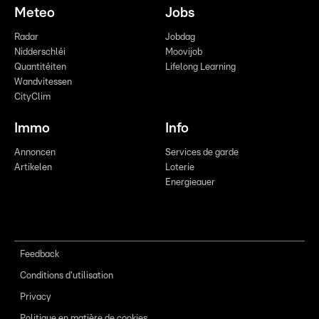
Meteo
Jobs
Radar
Jobdag
Nidderschléi
Moovijob
Quantitéiten
Lifelong Learning
Wandvitessen
CityClim
Immo
Info
Annoncen
Services de garde
Artikelen
Loterie
Energieauer
Feedback
Conditions d'utilisation
Privacy
Politique en matière de cookies