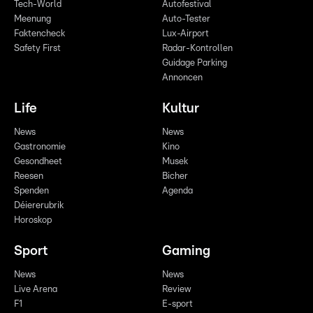
Tech-World
Autofestival
Meenung
Auto-Tester
Faktencheck
Lux-Airport
Safety First
Radar-Kontrollen
Guidage Parking
Annoncen
Life
Kultur
News
News
Gastronomie
Kino
Gesondheet
Musek
Reesen
Bicher
Spenden
Agenda
Déiererubrik
Horoskop
Sport
Gaming
News
News
Live Arena
Review
F1
E-sport