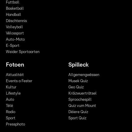
Futtball
Basketball
Handball
Dëschtennis
Volleyball
Vëlossport
Auto-Moto
E-Sport
Weider Sportaarten
Fotoen
Spilleck
Aktualitéit
Allgemengwëssen
Events a Fester
Musek Quiz
Kultur
Geo Quiz
Lifestyle
Kräizwuerträtsel
Auto
Sproochespill
Télé
Quiz vum Mount
Radio
Déiere Quiz
Sport
Sport Quiz
Pressphoto