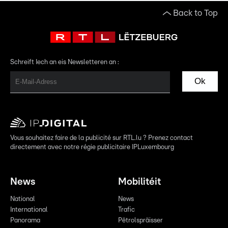
Back to Top
Schreift Iech an eis Newsletteren an :
Ok
Vous souhaitez faire de la publicité sur RTL.lu ? Prenez contact
directement avec notre régie publicitaire IPLuxembourg
News
Mobilitéit
National
News
International
Trafic
Panorama
Pëtrolspräisser