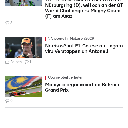
Nürburgring (D), wéi och an der GT
World Challenge zu Magny Cours
(F) am Asaz
3
1. Victoire fir McLaren 2026
Norris wënnt F1-Course an Ungarn
viru Verstappen an Antonelli
Fotoen
1
Course bleift erhalen
Malaysia organiséiert de Bahrain
Grand Prix
0