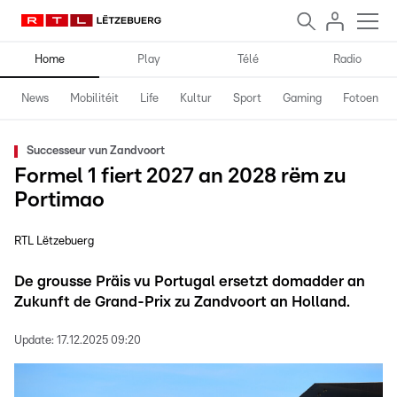
Home
Play
Télé
Radio
News
Mobilitéit
Life
Kultur
Sport
Gaming
Fotoen
Successeur vun Zandvoort
Formel 1 fiert 2027 an 2028 rëm zu
Portimao
RTL Lëtzebuerg
De grousse Präis vu Portugal ersetzt domadder an
Zukunft de Grand-Prix zu Zandvoort an Holland.
Update:
17.12.2025 09:20